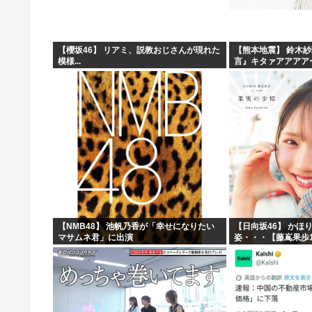
【櫻坂46】 リアミ、説教おじさんが現れた
【熊本地震】 鈴木
模様...
言』キタァアアアア
【NMB48】 池帆乃香が「幸せになりたい
【日向坂46】 かほ
マサムネ君」に出演
姿・・・【藤嶌果歩1