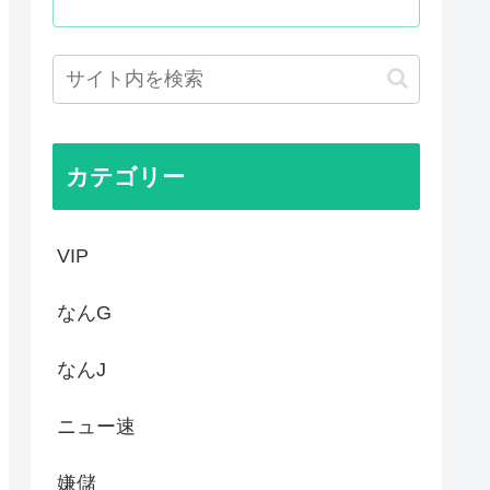
はあんなに敬遠四球が多かった...
てお前らが知ってることwww
作者なんでこんなに嫌われてる...
カテゴリー
VIP
なんG
なんJ
ニュー速
嫌儲