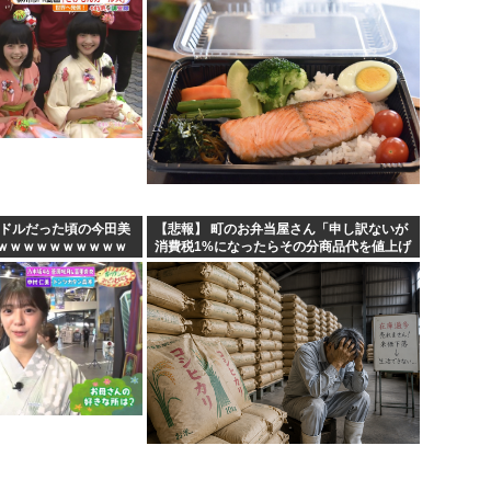
イドルだった頃の今田美
【悲報】 町のお弁当屋さん「申し訳ないが
ｗｗｗｗｗｗｗｗｗｗ
消費税1%になったらその分商品代を値上げ
するわ」