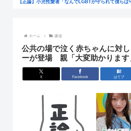
【正論】小児性愛者「なんでLGBTが守られて僕らは守ら
【超愕】皮膚科の薬すごすぎワロタwww
地震らしい
【画像】松本人志さん、大勢の若いファンに囲まれて
ホーム
嫌儲
【画像】田舎のオフィスレディのTikTok、えっちす
公共の場で泣く赤ちゃんに対し
韓国人「日本で新発売Galaxy Z Foldが売り切れ...
ーが登場 親「大変助かります
【画像】辻希空ちゃん、顔だけで普通に使える
地球に落下する人工衛星のアルミニウムが大気に及ぼす影
X
Facebook
はてブ
【朗報】みいちゃんと山田さん、大物漫画家たちから絶賛
【画像】ワイがBBA先輩から送られてきたライン、見る
【予算100万】 市長「特定外来生物クビアカは気持ち悪い
日本の伝統文化『花火大会』、この5年で4分の1が消滅し
職場の貸本の習慣が、本を大事にしないおばさんのせいで
グラボ、国内価格4割値上げかwww