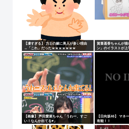
【凄すぎる】 力士の嫁に美人が多い理由
賀喜遥香ちゃんが描
→「これ」だったｗｗｗｗｗｗｗ
ン」のイラストが上
坂46】
【画像】 芦田愛菜ちゃん「うわー、すご
【日向坂46】 マネ
い！なんか出てる♥」
有能！！