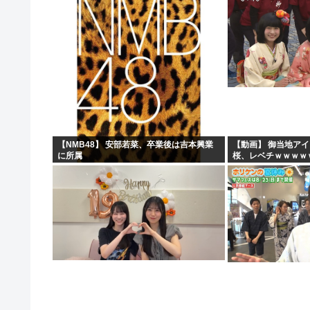
【NMB48】 安部若菜、卒業後は吉本興業
【動画】 御当地ア
に所属
桜、レベチｗｗｗｗ
ｗｗｗｗ