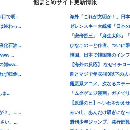
他まとめサイト更新情報
で明...
海外「これが文明か！」日本に
わっ...
ゼレンスキー大統領「日本の支
「安倍晋三」「麻生太郎」「石
石油...
ひなこのーと作者、ついに限
 ...
韓国、日本で韓国籍のインフル
ww...
【海外の反応】 なぜイチロー
転倒...
割とマジで年収400以下の人
露悪系アニメ、次なるステー
...
「ムクゲェジ漫画」ガチでリ
【原爆の日】へいわをかえせ
」→...
みい山、あんだけ騒ぎになって
い。...
週刊少年ジャンプ、発行部数1