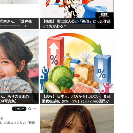
紗理奈さん、『爆弾発
【衝撃】 実は主人公が「悪側」だった作品
ーーーーーー！！
って何がある？
りん、ありのままの
【悲報】 日本人、バカかもしれない。食品
st写真集】
消費税減税（8%→1%）に93.2%の国民が
賛成してしまう