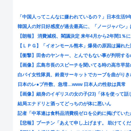
「中国人ってこんなに嫌われているの？」日本生活9年目
韓国人の対日好感度が過去最高に、「ノージャパン」は終
【朗報】 消費減税、閣議決定 来年4月から2年間1％に
【ＬＰＧ】「イオンモール熊本」爆発の原因は漏れた液化
【衝撃】田舎のヤンキー、とんでもない事が判明するwww
【画像】広島市長のスピーチを聞いてる時の高市早苗の顔
白バイ女性隊員、鈴鹿サーキットでカーブを曲がりきれず
日本のレ●プ件数、急増…www 日本人の性欲は異常
【画像】細身のイギリスの女の子(23)「体を使って話しま
結局エナドリと酒ってどっちのが体に悪いん
記者「中革連は食料品消費税ゼロを公約に掲げていたが？
【悲報】プーチン「あえて申し上げます。 助けてくださ