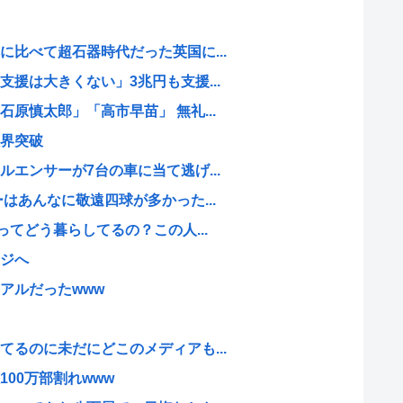
比べて超石器時代だった英国に...
援は大きくない」3兆円も支援...
原慎太郎」「高市早苗」 無礼...
界突破
エンサーが7台の車に当て逃げ...
はあんなに敬遠四球が多かった...
ってどう暮らしてるの？この人...
ジへ
アルだったwww
るのに未だにどこのメディアも...
00万部割れwww