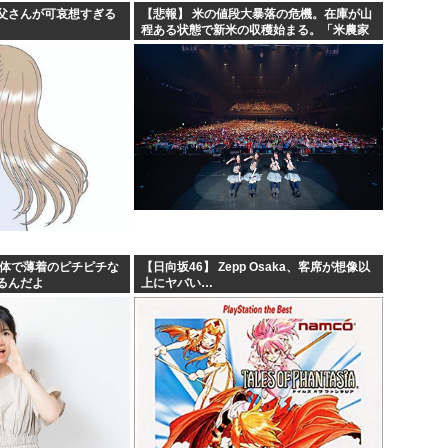
父さんが可哀想すぎる
【悲報】 米の値段大暴落の危機。在庫が山
程ある状態で新米の収穫始まる。「米農家
が生活できない」
身体で薄着のピチピチな
【日向坂46】 Zepp Osaka、客席が想像以
るんだよ
上にヤバい…