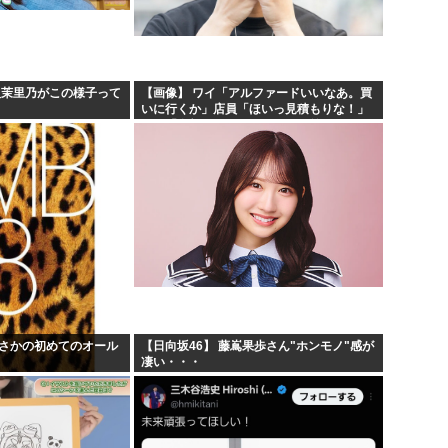
お絵描きリレーってなんぞや
60...
【海外の反応】 なぜイチロー
りす...
平野綾とかいう女声優につい
阪茉里乃がこの様子って
【画像】 ワイ「アルファードいいなあ。買
いに行くか」店員「ほいっ見積もりな！」
しな...
みいちゃんと山田さんの漫画の
ワイ「金額おかしくね？」←お前らもそう
思うよな？？？？？
でまさかの初めてのオール
【日向坂46】 藤嶌果歩さん"ホンモノ"感が
凄い・・・