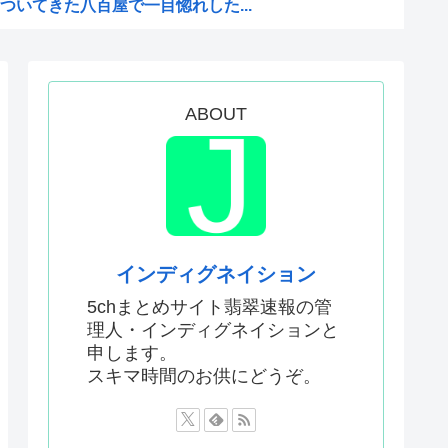
いてきた八百屋で一目惚れした...
聞いてる時の高市早苗の顔ww...
った「週刊少年ジャンプ」、発...
のか謎の漫画www
ABOUT
か…」 日本の普通のテレビ番...
AがW杯開催都市と結んだ約束...
がこちら
Kと呼ばれるのは企業が根...
インディグネイション
どこでも発展させると語る世界...
5chまとめサイト翡翠速報の管
理人・インディグネイションと
息子が帰らなかった——容疑...
申します。
いてきた八百屋で一目惚れした...
スキマ時間のお供にどうぞ。
AがW杯開催都市と結んだ約束...
か…」 日本の普通のテレビ番...