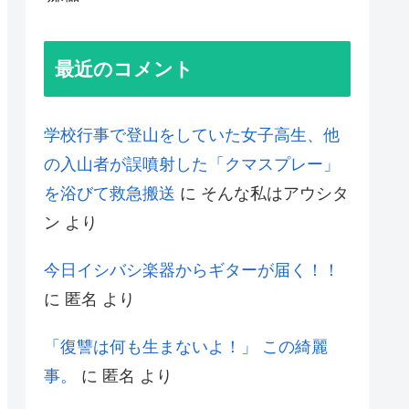
最近のコメント
学校行事で登山をしていた女子高生、他
の入山者が誤噴射した「クマスプレー」
を浴びて救急搬送
に
そんな私はアウシタ
ン
より
今日イシバシ楽器からギターが届く！！
に
匿名
より
「復讐は何も生まないよ！」 この綺麗
事。
に
匿名
より