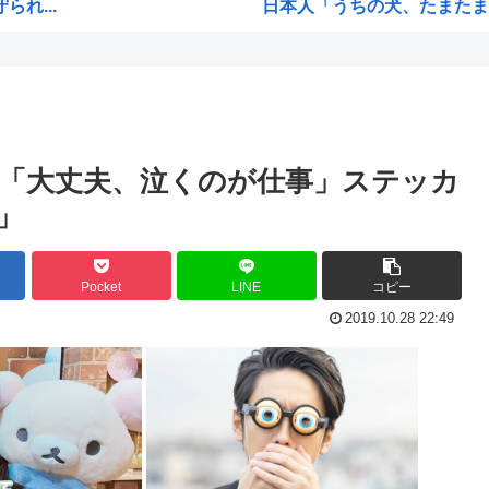
れ...
日本人「うちの犬、たまたまつ
【画像】広島市長のスピーチを
【雑誌】かつて650万部を誇
ご満悦
かのかりとかいう誰が見てる
ぎる
原爆投下81年
「大丈夫、泣くのが仕事」ステッカ
海外「全部日本の真似だったの
」
海外「まるでトランプ」FIF
響を...
7時間かけて描いたHな糸会
Pocket
LINE
コピー
され...
Win95開発者「日本でITが3
2019.10.28 22:49
に耐...
海外「その通り！」日本人なら
...
【1966年】 母の日に9歳の
て...
日本人「うちの犬、たまたまつ
無く...
海外「まるでトランプ」FIF
海外「全部日本の真似だったの