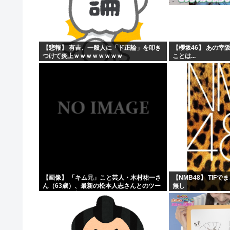
原爆投下81年
「おっちゃん女の子になってスクール水着を着たいねん」
警察官が60歳のおじいちゃんを射◯する動画が流出しや
【悲報】 有吉、一般人に「ド正論」を叩き
【櫻坂46】 あの幸
つけて炎上ｗｗｗｗｗｗｗｗ
ことは...
ワイ、キンタマが腫れ上がって入院するも切開排膿で無事
【画像】 「キム兄」こと芸人・木村祐一さ
【NMB48】 TIF
ん（63歳）、最新の松本人志さんとのツー
無し
ショットが完全に別人だとネット騒然！
「マジで誰かわからん」...