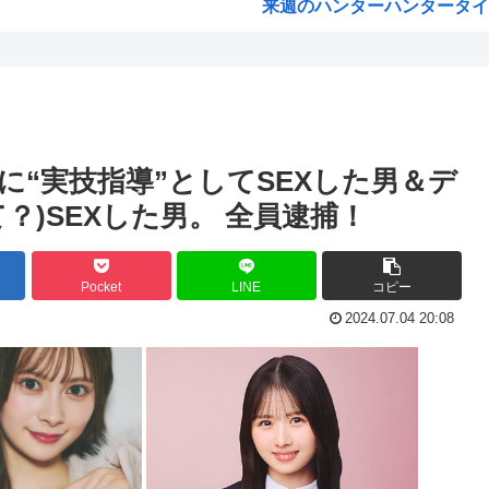
来週のハンターハンタータイソ
を支給
『ヤニねこ』の喫煙や覚醒剤の
けら...
海外「これが文明か！」日本に
た結...
ゼレンスキー大統領「日本の支
支援...
「沢城みゆき」「悠木碧」「坂
“実技指導”としてSEXした男＆デ
介入...
「安倍晋三」「麻生太郎」「石
？)SEXした男。 全員逮捕！
ます...
漫画「人間を舐めるなよ…！
くぱ...
ハンターハンター、とんでも
Pocket
LINE
コピー
撃告...
ひなこのーと作者、ついに限
2024.07.04 20:08
れて...
韓国、日本で韓国籍のインフル
..
【海外の反応】 なぜイチロー
た...
割とマジで年収400以下の人
えて...
露悪系アニメ、次なるステー
「ムクゲェジ漫画」ガチでリ