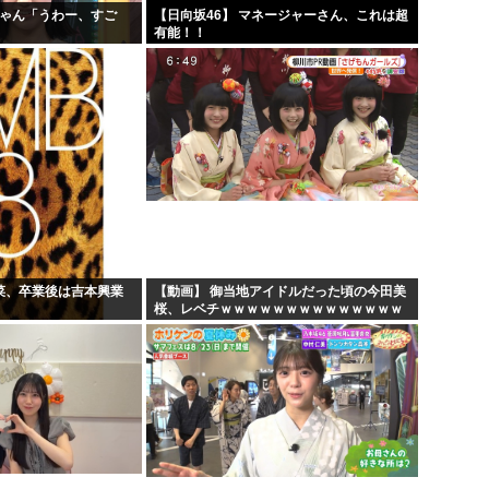
ちゃん「うわー、すご
【日向坂46】 マネージャーさん、これは超
」
有能！！
若菜、卒業後は吉本興業
【動画】 御当地アイドルだった頃の今田美
桜、レベチｗｗｗｗｗｗｗｗｗｗｗｗｗｗ
ｗｗｗｗ