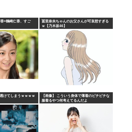
俐香×鶴崎仁香、すご
冨里奈央ちゃんのお父さんが可哀想すぎる
ｗ【乃木坂46】
、透けてしまうｗｗｗｗ
【画像】 こういう身体で薄着のピチピチな
服着るやつ何考えてるんだよ