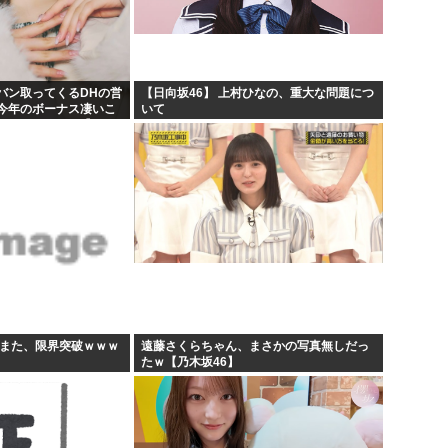
【原爆の日】へいわをかえせ
課す...
みい山、あんだけ騒ぎになって
んね...
週刊少年ジャンプ、発行部数1
バン取ってくるDHの営
【日向坂46】 上村ひなの、重大な問題につ
今年のボーナス凄いこ
いて
日本人「うちの犬、たまたまつ
KB48いともも】
すまた、限界突破ｗｗｗ
遠藤さくらちゃん、まさかの写真無しだっ
たｗ【乃木坂46】