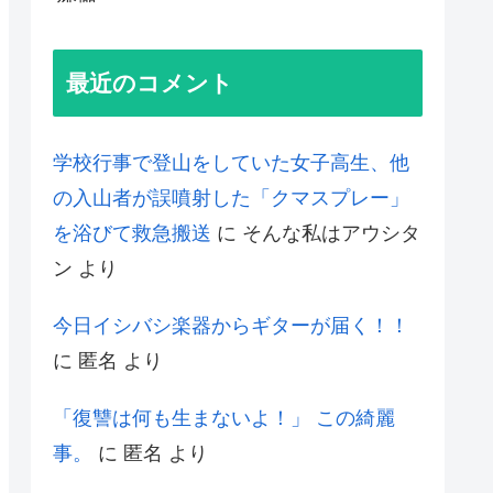
最近のコメント
学校行事で登山をしていた女子高生、他
の入山者が誤噴射した「クマスプレー」
を浴びて救急搬送
に
そんな私はアウシタ
ン
より
今日イシバシ楽器からギターが届く！！
に
匿名
より
「復讐は何も生まないよ！」 この綺麗
事。
に
匿名
より