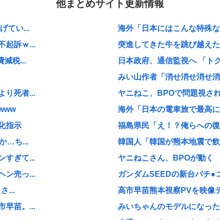
他まとめサイト更新情報
てい...
海外「日本にはこんな特殊な標
訴ｗ...
突進してきた牛を跳び越えたら
税...
日本政府、通信監視へ 「ト
みい山作者「消せ消せ消せ消
死者...
ヤニねこ、BPOで問題視され
www
海外「日本の電車旅で最高に気
化指示
福島県民「え！？俺らへの復興
…ち...
韓国人「韓国が熊本地震で飲料
ぎて...
ヤニねこさん、BPOが動く
売っ...
ガンダムSEEDの新台パチ●
...
高市早苗熊本視察PVを映像デ
苗。...
みいちゃんのモデルになった