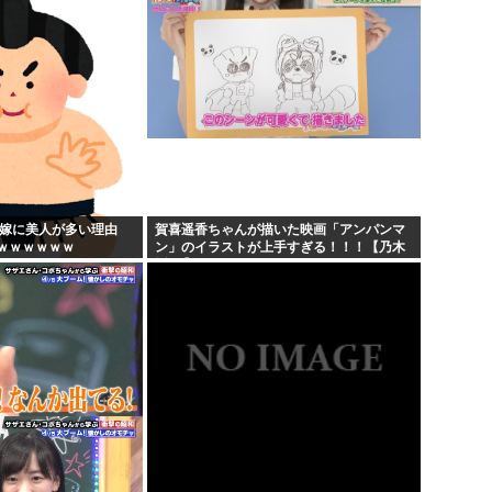
...
の嫁に美人が多い理由
賀喜遥香ちゃんが描いた映画「アンパンマ
ｗｗｗｗｗｗ
ン」のイラストが上手すぎる！！！【乃木
坂46】