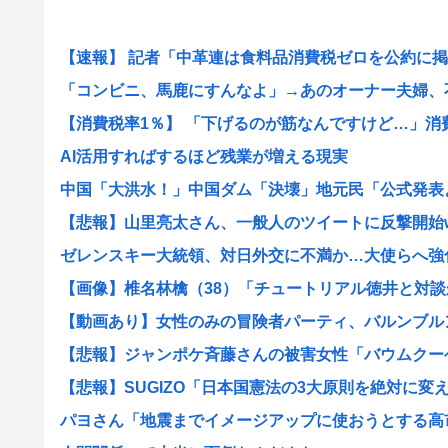
【速報】 記者「中革連は食料品消費税ゼロを公約に掲げ
「コンビニ、馬鹿にすんなよ」→あのオーナー夫婦、不起
【消費税率1％】 「下げるのが筋なんですけど…」消費減
AI活用すればするほど残業が増える現実
中国「大洪水！」中国ダム「決壊」地元民「公式発表より
【悲報】山里亮太さん、一般人のツイートに反撃開始
ゼレンスキー大統領、対日外交に不満か…大使らへ強
【画像】椎名林檎（38）「チュートリアル徳井と対談か
【動画あり】女性のみの冒険者パーティ、バルンブルンす
【悲報】ジャンポケ斉藤さんの被害女性「バウムクーヘン
【悲報】SUGIZO「日本国憲法の3大原則を絶対に変えさ
パヨさん「地震までイメージアップに使おうとする高市早