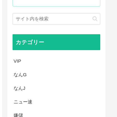
るのに未だにどこのメディアも...
00万部割れwww
いてきた八百屋で一目惚れした...
カテゴリー
VIP
なんG
なんJ
ニュー速
嫌儲