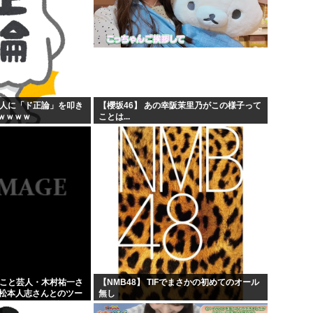
般人に「ド正論」を叩き
【櫻坂46】 あの幸阪茉里乃がこの様子って
ｗｗｗｗ
ことは...
」こと芸人・木村祐一さ
【NMB48】 TIFでまさかの初めてのオール
の松本人志さんとのツー
無し
人だとネット騒然！