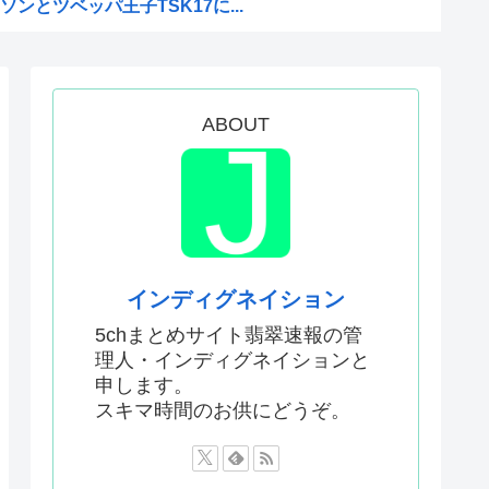
ンとツベッパ王子TSK17に...
注射シーン、青少年への影響を...
比べて超石器時代だった英国に...
援は大きくない」3兆円も支援...
ABOUT
本真綾」「黒沢ともよ」パチ●...
原慎太郎」「高市早苗」 無礼...
」←こういう展開好きなんやが
ねえ伏線が発掘されるwww
界突破
インディグネイション
エンサーが7台の車に当て逃げ...
5chまとめサイト翡翠速報の管
理人・インディグネイションと
はあんなに敬遠四球が多かった...
申します。
ってどう暮らしてるの？この人...
スキマ時間のお供にどうぞ。
ジへ
アルだったwww