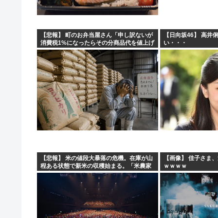
【悲報】 町のお弁当屋さん「申し訳ないが
【日向坂46】 高井
消費税1%になったらその分商品代を値上げ
い・・・
するわ」
【悲報】 米の値段大暴落の危機。在庫が山
【画像】 佳子さま
程ある状態で新米の収穫始まる。「米農家
ｗｗｗｗ
が生活できない」