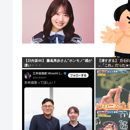
思うよな？？？？？
「マジで誰かわからん」
【日向坂46】 藤嶌果歩さん"ホンモノ"感が
【凄すぎる】 力士
凄い・・・
→「これ」だったｗ