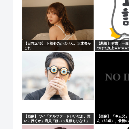
【日向坂46】 下着姿のかほりん、大丈夫か
【悲報】 有吉、一
これ…
つけて炎上ｗｗｗｗ
【画像】 ワイ「アルファードいいなあ。買
【画像】 「キム兄
いに行くか」店員「ほいっ見積もりな！」
ん（63歳）、最新
ワイ「金額おかしくね？」←お前らもそう
ショットが完全に別