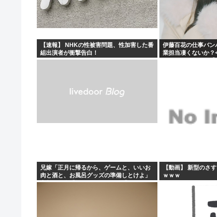
秋田にアラブが2兆円の投資決定
イランがホルムズ海峡を通航する全商船に7%の通航料を
【悲報】ちいかわ原作セイレーン編リアルタイム勢「つま
【速報】 NHKの性被害問題、性加害した番
伊藤百花の仕事バン
組出演者が衝撃告白！
業担当凄くないか？
ワイの昼飯見て
とになりそう！！【A
兄嫁「正月に帰るから、ゲームと、いいお
【動画】 新型のさ
肉と酒と、お風呂グッズの準備しとけよ」
ｗｗｗ
寝起きの私「知るかボケ」兄嫁「キィィィ
ィー！！！！」私「あ…」