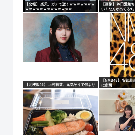
【悲報】 楽天、ガチで逝くｗｗｗｗｗｗｗ
【画像】 芦田愛菜
ｗｗｗｗｗｗｗｗｗｗｗｗｗ
い！なんか出てる♥
【NMB48】 安部
【元櫻坂46】 上村莉菜、元気そうで何より
に所属