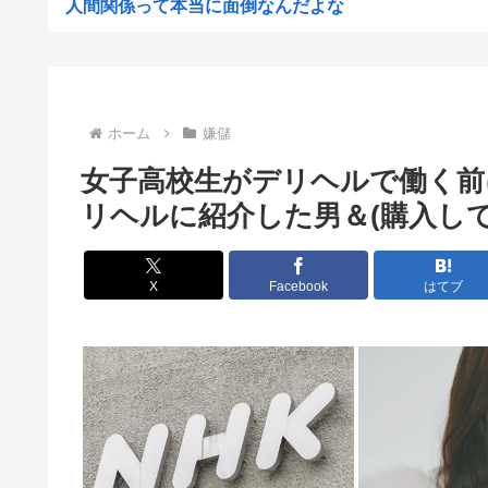
人間関係って本当に面倒なんだよな
赤十字、スペイン領セウタに殺到した不法移民に物資
【悲報】女さん、事故（全治4ヶ月半・車は廃車）でぶつ
高市早苗熊本視察PVを映像ディレクターが本気で分析し
ホーム
嫌儲
ゼレンスキー大統領「日本の支援は大きくない」3兆円も
女子高校生がデリヘルで働く前に
【ひろゆき他】Xのインフルエンサー達「高市さぁ、為替
リヘルに紹介した男＆(購入して
前泊博盛氏「私が総理大臣になったら中国に謝罪しに行き
【画像】ひなこのーと作者、またも一線を超える(朝活～
X
Facebook
はてブ
【速報】NHKの性被害問題、性加害した番組出演者が衝
仲居さんに「ありがとう」と言うエッヂャー、袋叩きにさ
円は年末149円へ、BofA予想修正 協調介入に加え日銀.
【消費減税】日本の社会保障、岐路に 財源5兆円見通し立
高市「永住許可が出たら生活保護貰おうなんて外国人が増
最近の若年、芸能人を全然知らないwww