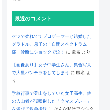
最近のコメント
ケツで売れててプロゲーマーと結婚した
グラドル、息子の「自閉スペクトラム
症」診断にショックで泣く
に
匿名
より
【画像あり】女子中学生さん、集合写真
で大量パンチラをしてしまう
に
匿名
よ
り
学校行事で登山をしていた女子高生、他
の入山者が誤噴射した「クマスプレー」
を浴びて救急搬送
に
そんな私はアウシタ