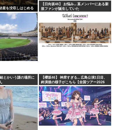
【日向坂46】 お悩み... 某メンバーにある新
財産を没収しはじめる
規ファンが誕生していた
田給とかいう謎の場所に
【櫻坂46】 神席すぎる... 広島公演1日目、
ん
終演後の様子がこちら【全国ツアー2026
・・・・
What’s lonesome?】