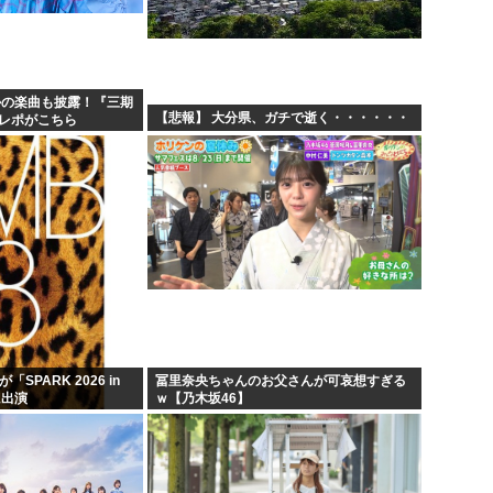
靖国神社「軍服のコスプレや
ネトウヨ「在日特権やばい。働
ズ」...
【画像】けいおんキャラのヌ
かの楽曲も披露！『三期
【悲報】 大分県、ガチで逝く・・・・・・
のレポがこちら
日本人「失われた30年ヤバい
「SPARK 2026 in
冨里奈央ちゃんのお父さんが可哀想すぎる
に出演
ｗ【乃木坂46】