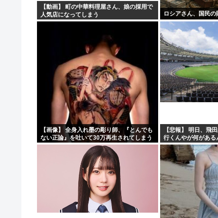
【動画】 町の中華料理屋さん、娘の採用で
ロシアさん、国民の
人気店になってしまう
【画像】 全身入れ墨の彫り師、『とんでも
【悲報】 明日、飛
ない正論』を吐いて30万再生されてしまう
行くんやが何がある
ｗｗｗｗｗｗｗ
や????・・・・・