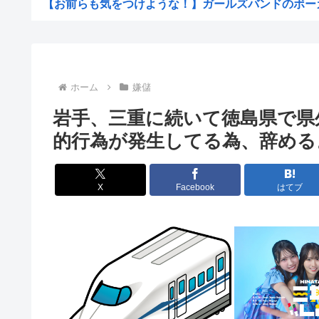
【お前らも気をつけような！】ガールズバンドのボーカル
アメリカの共和党内でブリトー内戦が勃発www
【画像】ローラさん、マジで北京ダックみたいになっ
警視庁の担当者「飯塚幸三を逮捕しなくていい理由を考え
ホーム
嫌儲
財務省のエース、高市早苗の消費税減税に反対したことで
岩手、三重に続いて徳島県で県
【高市早苗】靖国神社「神社内で日本軍の服着たりするの
的行為が発生してる為、辞める
【悲報】レズ「女と付き合うの地獄すぎる、男はどうやっ
【悲報】八王子の夏祭り、衛生管理終わってた
X
Facebook
はてブ
【悲報】ショートスリーパー堀、誹謗中傷を受けて突然泣
【放送事故】秋田県のオンライン会見、職員が『バスロー
台風15号｢チャンホン｣の進路なんやねんこれ
【悲報】「シャトレーゼ」とか言う店名、フランス人に馬
琵琶湖三市同時花火大会、開催中止を発表 場所時刻不明
高市早苗のニュース記事、コメント欄閉鎖…