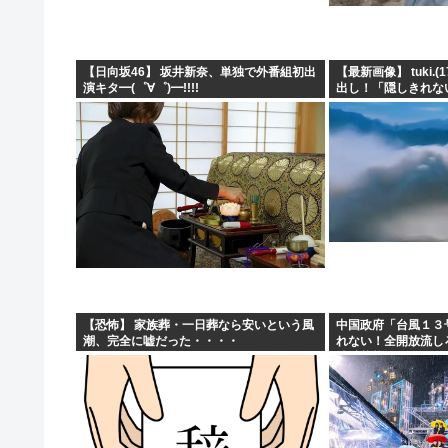
【日向坂46】 坂井新奈、単独で外番組初出
【最新画像】 tuki.
演キタ━(゜∀゜)━!!!!
出し！「隠しきれな
く
【恐怖】 家族葬・一日葬なら安いという風
中国政府「台風１３
潮、完全に嘘だった・・・・
れない！全開放流し
壊滅状態ｗｗｗｗｗ