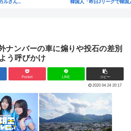
さん...
韓国人「昨日Jリーグで韓国人
絵師さん、AIを疑われ引退
てた
財務省のエース、高市早苗の消
るた...
なぜみんなはBLEACH！！
左遷...
【画像】「生徒会にも穴はある
外ナンバーの車に煽りや投石の差別
やめ...
音楽生成AI「Suno」著作権
よう呼びかけ
て耐...
海外「今年、夏の暑さが厳しい
海外「神アニメだわ」2026
Pocket
LINE
コピー
き出...
ハンターハンター、メインヒ
2020.04.24 20:17
ブ姿...
韓国人「韓国のイメージ失墜は免
進次郎「辺野古の事故ガー!」
鹿に...
高市政権の消費税減税に反対し
・許...
ワイ（神絵師）が絵描いたか
ドラゴンボールのセル編、あ