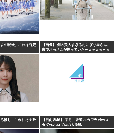
さまの現状、これは否定
【画像】 例の美人すぎるおにぎり屋さん、
裏でおっさんが握っていたｗｗｗｗｗｗｗ
ｗｗｗｗｗｗｗｗｗｗ
かる推し、これには大歓
【日向坂46】 来月、坂道vsカワラボvsス
タダvsハロプロの大激戦