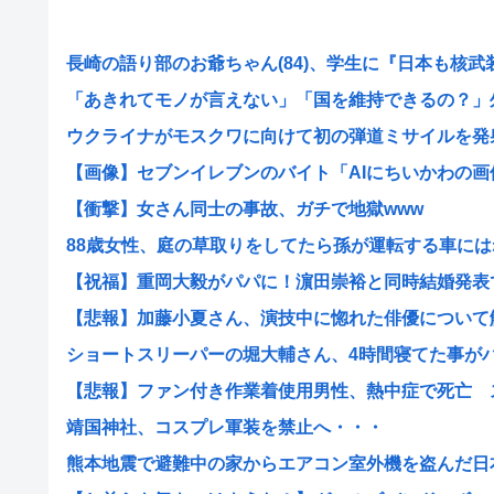
長崎の語り部のお爺ちゃん(84)、学生に『日本も核武装が
「あきれてモノが言えない」「国を維持できるの？」外国
ウクライナがモスクワに向けて初の弾道ミサイルを発
【画像】セブンイレブンのバイト「AIにちいかわの画像を
【衝撃】女さん同士の事故、ガチで地獄www
88歳女性、庭の草取りをしてたら孫が運転する車にはね
【祝福】重岡大毅がパパに！濵田崇裕と同時結婚発表でフ
【悲報】加藤小夏さん、演技中に惚れた俳優について触れ
ショートスリーパーの堀大輔さん、4時間寝てた事がバレ
【悲報】ファン付き作業着使用男性、熱中症で死亡 スポ
靖国神社、コスプレ軍装を禁止へ・・・
熊本地震で避難中の家からエアコン室外機を盗んだ日本人(