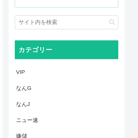
めろ、"慰霊"の意味考えろ」
かずに年間600万円もらって...
ードwww
だろ…貧乏になりすぎ…もう愛...
カテゴリー
VIP
なんG
なんJ
ニュー速
嫌儲