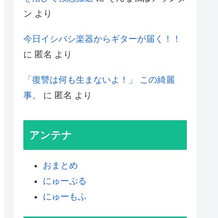
ン
より
今日イシバシ楽器からギターが届く！！
に
匿名
より
「復讐は何も生まないよ！」 この綺麗
事。
に
匿名
より
アンテナ
おまとめ
にゅーぷる
にゅーもふ