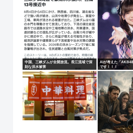
中国、三峡ダムが全開放流。長江流域で深
AIが考えた「AKB
刻な洪水被害
です！！！