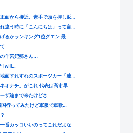
面から接近、素手で頭を押し返...
違う時に「こんにちは」って言...
るかランキング1位グエン 最...
て
の羊宮妃那さん…
will...
面すれすれのスポーツカー「速...
オナチ」がこれ 代表は高市早...
リーザ編まで来たけどさ
国行ってみたけど軍服で軍歌...
？
一番カッコいいのってこれだよな