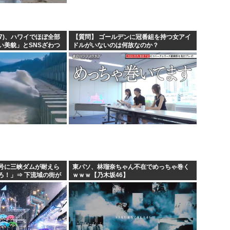
(17)、ハワイでほぼ全部
【質問】 ゴールデンに冠番組を持つ女アイ
い美貌」とSNSざわつ
ドルがいないのは何故なのか？
号に三峡ダムが耐えら
東パソ、林瑠奈ちゃん不在でめっちゃ巻く
ろ！」⇒ 下流域の街が
ｗｗｗ【乃木坂46】