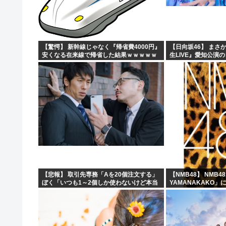
【悲報】令和最新の浴衣、痴女呼ばわりされる
先日エアコンの効きが悪いと右往左往してた奴やが
【悲報】鬼滅があそこまでヒットしたのってやっぱ「ノイ
【驚愕】 新幹線じゃなく『帰省費4000円』
【日向坂46】 まさ
安くなる在来線で帰省した結果ｗｗｗｗｗ
生LIVE』愛知公演
【画像】日本人さん銀だこ88円乞食になってしまう
【悲報】 取引先専務「Aを20個注文する」
【NMB48】 NMB48が
ぼく「いつも1～2個しか使わないけど本当
YAMANAKAKO」
に20であってる？」 取専「あってる」→結
果『こう』なったんだが...