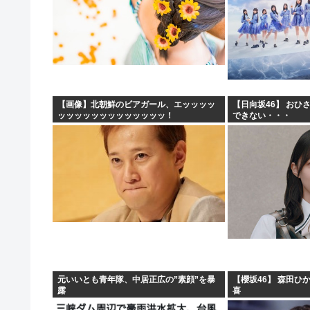
【画像】北朝鮮のビアガール、エッッッッ
【日向坂46】 おひ
ッッッッッッッッッッッッッ！
できない・・・
元いいとも青年隊、中居正広の”素顔”を暴
【櫻坂46】 森田ひ
露
喜