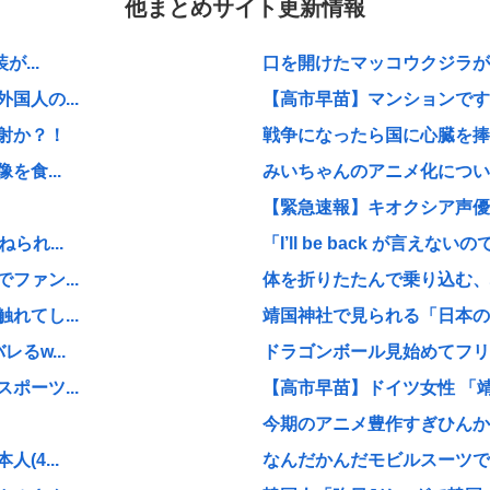
他まとめサイト更新情報
...
口を開けたマッコウクジラが正
人の...
【高市早苗】マンションですれ
射か？！
戦争になったら国に心臓を捧げ
食...
みいちゃんのアニメ化につい
【緊急速報】キオクシア声優
られ...
「I’ll be back が言えないので I 
ァン...
体を折りたたんで乗り込む、地
てし...
靖国神社で見られる「日本のネ
るw...
ドラゴンボール見始めてフ
ーツ...
【高市早苗】ドイツ女性 「靖
今期のアニメ豊作すぎひんか
4...
なんだかんだモビルスーツで