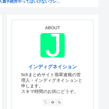
選手絶対やってはいけないプレ...
費税減税に反対したことで左遷...
！を語らないんだ
ABOUT
！」を全く知らない人にアニメ...
侵害判決 人「人の曲を聴き...
日本でこんなものが売れてるら...
年夏アニメ海外人気ランキング...
ロインがいない
インディグネイション
れないのか？2011〜12...
5chまとめサイト翡翠速報の管
理人・インディグネイションと
 記者「米兵がレ●プしました...
申します。
ている9人の自民党議員が全て...
スキマ時間のお供にどうぞ。
ら見てや
まりにも戦犯が多すぎるwww