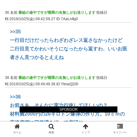
36 名前:
番組の途中ですが翡翠の名無しがお送りします
投稿日
時:2019/10/25(金) 09:42:09.27
ID:7AaLnIfg0
>>35
一行目だけだったらわざわざレス返さなかったけど
二行目見てかわいそうになったから返すわ、いいお医
者さん見つかるとええね
38 名前:
番組の途中ですが翡翠の名無しがお送りします
投稿日
時:2019/10/25(金) 09:49:49.38
ID:YtmaQZ//0
>>36
お前さあ、そんなに実力行使してほしいの？
SPONSOR
材料費2000円の26キロトン爆弾の作り方。10ｃｍの
高速度鋼に円錐溝をほって底辺に
ファンを仕込んどく。これに鉛直方向の遠心力を与え
ホーム
検索
トップ
サイドバー