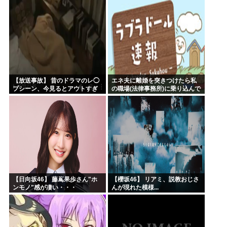
【放送事故】 昔のドラマのレ◯
エネ夫に離婚を突きつけたら私
プシーン、今見るとアウトすぎ
の職場(法律事務所)に乗り込んで
る・・・
きた 堂々と「離婚の法律相談で
す。母の薦めでこちらに参りま
した」と言っているが、...
【日向坂46】 藤嶌果歩さん"ホ
【櫻坂46】 リアミ、説教おじさ
ンモノ"感が凄い・・・
んが現れた模様...