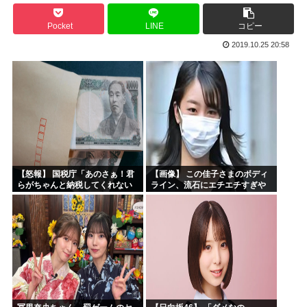
お前らお盆の準備をしたか？国父安倍晋三が天国から帰ってく...
Pocket
LINE
コピー
韓国人「悲報：FIFA会長にさえ2002年W杯で韓国が審...
2019.10.25 20:58
韓国人「日本のサッカー協会も性接待やってるんじゃないです...
小泉進次郎「北朝鮮に厳重に抗議し、強く非難した」
今期アニメ、無職さよララ乙女怪獣ヤニねこ鉄ジャン天幕きみ...
日本さん食料自給率が過去最低に 25年度37% 主要先進...
【怒報】 国税庁「あのさぁ！君
【画像】 この佳子さまのボディ
らがちゃんと納税してくれない
ライン、流石にエチエチすぎや
とこうなっちゃうけどどうす
ろ！
る？！」←これw w w w w w w w