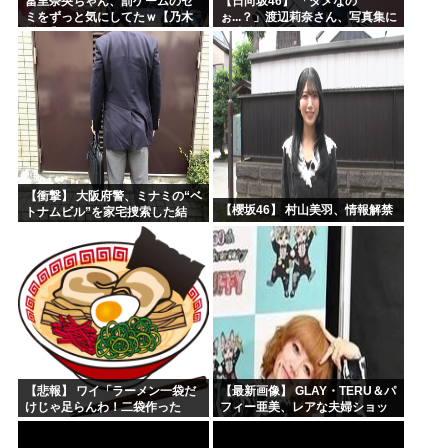
冨里奈央ちゃん、罰ゲームのセ
【日向坂46】 「ダメなの
ミをずっと気にしてたｗ【乃木
ぉ...？」渡辺莉奈さん、写真集に
坂46】
興味津々
【衝撃】 大阪府警、ミナミの“ベ
【櫻坂46】 村山美羽、情報解禁
トナムビル”を家宅捜索した結
果・・・・・・
【悲報】 ワイ「ラーメン一袋だ
【最新画像】 GLAY・TERU＆パ
けじゃ足らんわ！二袋作った
フィー亜美、レアな夫婦ショッ
ろ！」→結果ｗｗｗ
トを公開してしまう！