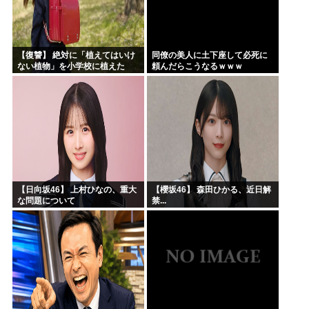
【復讐】 絶対に「植えてはいけ
同僚の美人に土下座して必死に
ない植物」を小学校に植えた
頼んだらこうなるｗｗｗ
→20年経って見に行くと…
「！？」衝撃の光景が・・・
【日向坂46】 上村ひなの、重大
【櫻坂46】 森田ひかる、近日解
な問題について
禁...