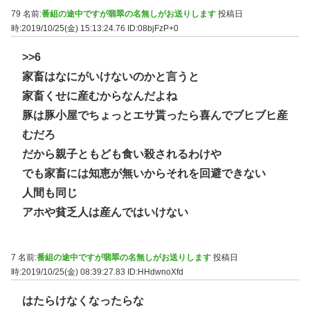
79 名前:
番組の途中ですが翡翠の名無しがお送りします
投稿日
時:2019/10/25(金) 15:13:24.76
ID:08bjFzP+0
>>6
家畜はなにがいけないのかと言うと
家畜くせに産むからなんだよね
豚は豚小屋でちょっとエサ貰ったら喜んでブヒブヒ産
むだろ
だから親子ともども食い殺されるわけや
でも家畜には知恵が無いからそれを回避できない
人間も同じ
アホや貧乏人は産んではいけない
7 名前:
番組の途中ですが翡翠の名無しがお送りします
投稿日
時:2019/10/25(金) 08:39:27.83
ID:HHdwnoXfd
はたらけなくなったらな