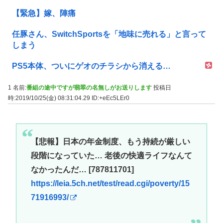
【緊急】嫁、陣痛
任豚さん、SwitchSportsを「地味に売れる」と言って
しまう
PS5本体、ついにゲオのチラシから消える…
1 名前:
番組の途中ですが翡翠の名無しがお送りします
投稿日
時:2019/10/25(金) 08:31:04.29
ID:+eEc5LEr0
【悲報】日本の年金制度、もう持続が厳しい
段階になっていた… 老後の快適ライフなんて
なかったんだ… [787811701]
https://leia.5ch.net/test/read.cgi/poverty/15
71916993/