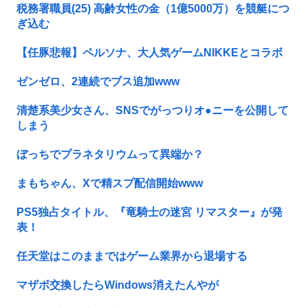
税務署職員(25) 高齢女性の金（1億5000万）を競艇につ
ぎ込む
【任豚悲報】ペルソナ、大人気ゲームNIKKEとコラボ
ゼンゼロ、2連続でブス追加www
清楚系美少女さん、SNSでがっつりオ●ニーを公開して
しまう
ぼっちでプラネタリウムって異端か？
まもちゃん、Xで精スプ配信開始www
PS5独占タイトル、『竜騎士の迷宮 リマスター』が発
表！
任天堂はこのままではゲーム業界から退場する
マザボ交換したらWindows消えたんやが