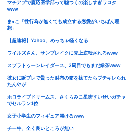
マチアプで慶応医学部って嘘つくの楽しすぎワロタ
www
ま●こ「性行為が無くても成立する恋愛がいちばん理
想」
【超速報】Yahoo、めっちゃ軽くなる
ワイルズさん、サンブレイクに売上逆転されるwww
スプラトゥーンレイダース、2周目でもまだ緑茶www
彼女に誕プレで貰った財布の箱を捨てたらブチギレられ
たんやが
ホロライブドリームス、さくらみこ星街すいせいガチャ
でセルラン1位
女子小学生のフィギュア開けるwww
チー牛、全く良いところが無い