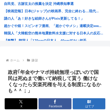
自民党、古謝玄太の推薦を決定 沖縄県知事選
【画像】能年玲奈さん、穴あきスカート姿が強すぎてネット騒...
【映画悲報】日本(ジャップ)の映画界、完全に終わる…現代...
坊さんを今すぐ皆殺しにするべき理由が詰まった画像がこちら
謎の人「あ！好きな絵師さんがPixiv更新してる！」
福島県に住む普通の人「助けて、家を赤くしただけで村の人間...
超かぐや姫！スピンオフ漫画、「超かぐやメシ」連載決定ww...
台風15号「チャンホン」東日本の盆休み潰す
韓国人「大韓航空の熊本地震飲料水支援に対する日本人の反応...
【速報】北海道江別大学生殺人事件、主犯格の川口被告(19...
【衝撃】 韓国人「170cmの日本人、40cmデカい相手...
【悲報】内田りこ「社会に戻りたいです」←これ！
お前らってなんでみぃ山ってなんでアニメ化の前と後で意見が...
ワンピースの「世界に5種しかない飛行能力」発言の謎が遂に...
ホーム
嫌儲
米農家「60kg作って1万8000円…コストは2万以上…...
井口裕香さん、「ケツ鍛えるより演技力鍛えろよ」とアニメフ...
政府｢年金やナマポ持続無理っぽいので国
氷河期世代『ルッキズムが一番酷かったのは00年代、こうい...
民は死ぬまで働いて納税して貰う 働けな
くなったら安楽死権を与える制度になるか
海外「日本なんて行くんじゃなかった…」 日本を知ってしま...
も＾＾；」
ちいかわ映画見てきたんやがバッドエンドすぎん？
熊本県民「俺たち逆らわねえだぁ！自民党様に従いますだぁ！...
X
Facebook
はてブ
お絵描きAIくん、読む本が決まらない、可愛い女の子も作れ...