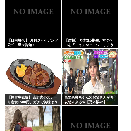
【日向坂46】 月刊ジャイアンツ
【速報】 乃木坂5期生、すぐベ
公式、重大告知！
ロを「こう」やってシてしまう
ｗｗｗｗｗｗ
【極旨牛鉄板】 吉野家のステー
冨里奈央ちゃんのお父さんが可
キ定食1500円、ガチで美味そう
哀想すぎるｗ【乃木坂46】
ｗｗｗ