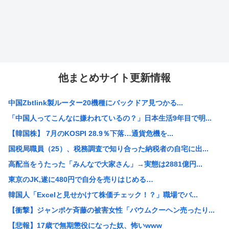
他まとめサイト更新情報
中国Zbtlink製ルーター20機種にバックドア見つかる...
「中国人ってこんなに嫌われているの？」日本生活9年目で明...
【韓国株】 7月のKOSPI 28.9％下落…通貨危機を...
国税局職員（25）、税務調査で知り合った納税者の自宅に出...
高配当をうたった「みんなで大家さん」→実態は2881億円...
東京のJK,遂に480円で自分を売りはじめる…
韓国人「Excelと見せかけて株価チェック！？」職場でバ...
【衝撃】ジャンポケ斉藤の被害女性「バウムクーヘン売ったり...
【悲報】17歳で無期懲役になった奴、怖いwww