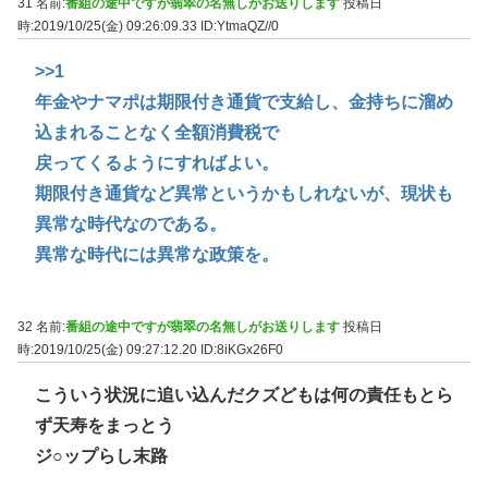
31 名前:
番組の途中ですが翡翠の名無しがお送りします
投稿日
時:2019/10/25(金) 09:26:09.33
ID:YtmaQZ//0
>>1
年金やナマポは期限付き通貨で支給し、金持ちに溜め
込まれることなく全額消費税で
戻ってくるようにすればよい。
期限付き通貨など異常というかもしれないが、現状も
異常な時代なのである。
異常な時代には異常な政策を。
32 名前:
番組の途中ですが翡翠の名無しがお送りします
投稿日
時:2019/10/25(金) 09:27:12.20
ID:8iKGx26F0
こういう状況に追い込んだクズどもは何の責任もとら
ず天寿をまっとう
ジ○ップらし末路