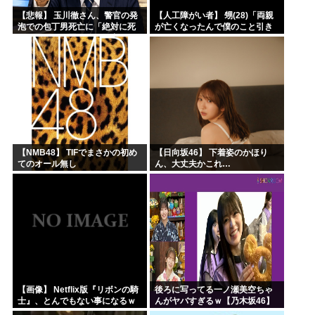
【悲報】 玉川徹さん、警官の発
【人工障がい者】 甥(28)「両親
泡での包丁男死亡に「絶対に死
が亡くなったんで僕のこと引き
刑にならない罪なのに警察が死
取ってほしいんですけど！」な
刑にした！」 → 元警官のマジレ
んでいい年したヒキニートを引
スがコチラ → ………
き取らなきゃいけないんだ...
【NMB48】 TIFでまさかの初め
【日向坂46】 下着姿のかほり
てのオール無し
ん、大丈夫かこれ…
【画像】 Netflix版『リボンの騎
後ろに写ってる一ノ瀬美空ちゃ
士』、とんでもない事になるｗ
んがヤバすぎるｗ【乃木坂46】
ｗｗｗｗ