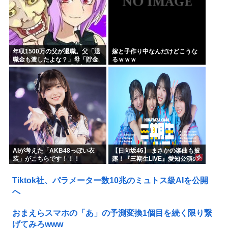
年収1500万の父が退職。父「退
嫁と子作り中なんだけどこうな
職金も渡したよな？」母「貯金
るｗｗｗ
なんてないよー」父「全部なく
なったの！？」→予想外の返事
に家族騒然となり…
AIが考えた「AKB48っぽい衣
【日向坂46】 まさかの楽曲も披
装」がこちらです！！！
露！『三期生LIVE』愛知公演の
レポがこちら
Tiktok社、パラメーター数10兆のミュトス級AIを公開
へ
おまえらスマホの「あ」の予測変換1個目を続く限り繋
げてみろwww