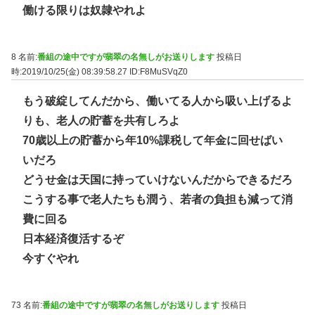
働ける限りは奴隷やれよ
8 名前:
番組の途中ですが翡翠の名無しがお送りします
投稿日
時:2019/10/25(金) 08:39:58.27
ID:F8MuSVqZ0
もう破綻してんだから、働いてる人から吸い上げるよ
りも、老人の貯蓄を共有しろよ
70歳以上の貯蓄から年10%課税して年金に回せばい
いだろ
どうせ金は天国に持っていけないんだからできるだろ
こうする事で老人たちも潤う、若者の負担も減って消
費に回る
日本経済復活するぞ
今すぐやれ
73 名前:
番組の途中ですが翡翠の名無しがお送りします
投稿日