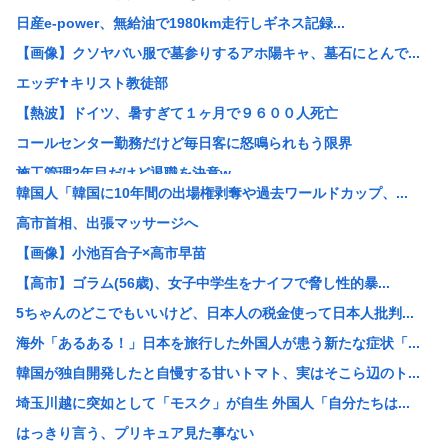
日産e-power、無給油で1980km走行しギネス記録...
【画像】クソヤバい服で墓参りするアホ陽キャ、墓石にとんで...
エッヂ✝️キリスト教徒部
【熱波】ドイツ、暑すぎて１ヶ月で９６００人死亡
コールセンター勤務だけど毎日客に怒鳴られもう限界
施工管理2年目だけど退職を決意w
韓国人「韓国に10年間の出場権剥奪や過去ワールドカップ、...
女「43億円注文して………キャンセルっと！」←こいつの目...
高市首相、出張マッサージへ
米農家「60kg作って1万8000円…コストは2万以上…...
【画像】小池百合子×高市早苗
3大もらって困るもの「釣った魚」「プリザーブドフラワー」
【高市】ゴラム(56歳)、女子中学生をナイフで脅し性的暴...
【画像】 松屋、食器の仕分けまでセルフに
5ちゃんのどこでもいいけど、日本人の税金使って日本人批判...
GACKTや小沢仁志の「セリフが聞き取れない」 日本語作...
海外「あるある！」日本を旅行した外国人が患う新たな症状「...
【参政党】神谷代表、食料品の消費減税「天下の愚策だ」と批...
韓国が独自開発したと自慢する甘いトマト、実はそこら辺のト...
【速報】NHK職員が番組出演者から性被害
埼玉川越に突如として「モスク」が自生 外国人「自分たちは...
ホリエモン「面接でさ、納豆パックの薄いフィルムって何のた...
はっきり言う、プリキュア見た事ない
【衝撃】れいわ新選組、「いのちの党」に党名変更 天畠大輔...