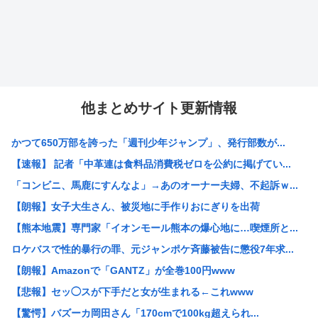
他まとめサイト更新情報
かつて650万部を誇った「週刊少年ジャンプ」、発行部数が...
【速報】 記者「中革連は食料品消費税ゼロを公約に掲げてい...
「コンビニ、馬鹿にすんなよ」→あのオーナー夫婦、不起訴ｗ...
【朗報】女子大生さん、被災地に手作りおにぎりを出荷
【熊本地震】専門家「イオンモール熊本の爆心地に…喫煙所と...
ロケバスで性的暴行の罪、元ジャンポケ斉藤被告に懲役7年求...
【朗報】Amazonで「GANTZ」が全巻100円www
【悲報】セッ◯スが下手だと女が生まれる←これwww
【驚愕】バズーカ岡田さん「170cmで100kg超えられ...