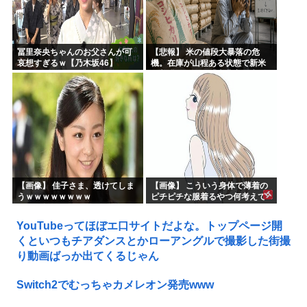
冨里奈央ちゃんのお父さんが可
【悲報】 米の値段大暴落の危
哀想すぎるｗ【乃木坂46】
機。在庫が山程ある状態で新米
の収穫始まる。「米農家が生活
できない」
【画像】 佳子さま、透けてしま
【画像】 こういう身体で薄着の
うｗｗｗｗｗｗｗｗ
ピチピチな服着るやつ何考えて
るんだよ
YouTubeってほぼエ口サイトだよな。トップページ開
くといつもチアダンスとかローアングルで撮影した街撮
り動画ばっか出てくるじゃん
Switch2でむっちゃカメレオン発売www