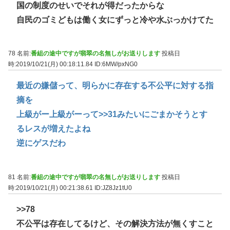
国の制度のせいでそれが得だったからな
自民のゴミどもは働く女にずっと冷や水ぶっかけてた
78 名前:
番組の途中ですが翡翠の名無しがお送りします
投稿日
時:2019/10/21(月) 00:18:11.84
ID:6MW/pxNG0
最近の嫌儲って、明らかに存在する不公平に対する指
摘を
上級がー上級がーって
>>31
みたいにごまかそうとす
るレスが増えたよね
逆にゲスだわ
81 名前:
番組の途中ですが翡翠の名無しがお送りします
投稿日
時:2019/10/21(月) 00:21:38.61
ID:JZ8Jz1tU0
>>78
不公平は存在してるけど、その解決方法が無くすこと