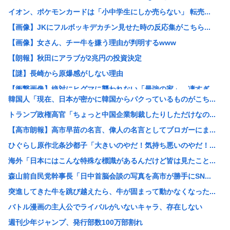
イオン、ポケモンカードは「小中学生にしか売らない」 転売...
【画像】JKにフルボッキデカチン見せた時の反応集がこちら...
【画像】女さん、チー牛を嫌う理由が判明するwww
【朗報】秋田にアラブが2兆円の投資決定
【謎】長崎から原爆感がしない理由
【衝撃画像】絶対にヒグマに襲われない「最強の家」、凄すぎ...
韓国人「現在、日本が密かに韓国からパクっているものがこち...
【消費税率1％】 「下げるのが筋なんですけど…」消費減税...
トランプ政権高官「ちょっと中国企業制裁したりしただけなの...
ワイ「どう見ても熟女AVのパッケージにしか見えん商品宣伝...
【高市朗報】高市早苗の名言、偉人の名言としてブロガーにま...
元ジャンポケ斉藤被告、懲役7年を求刑される
ひぐらし原作北条沙都子「大きいのやだ！気持ち悪いのやだ！...
AI活用すればするほど残業が増える現実
海外「日本にはこんな特殊な標識があるんだけど皆は見たこと...
中国「大洪水！」中国ダム「決壊」地元民「公式発表より死者...
森山前自民党幹事長「日中首脳会談の写真を高市が勝手にSN...
名古屋城本丸御殿の柱に修復不能な傷 「りょうじ」と「カイ...
突進してきた牛を跳び越えたら、牛が固まって動かなくなった...
【閲覧注意】元臆女キャバ嬢の首吊り自●配信、拡散されまく...
バトル漫画の主人公でライバルがいないキャラ、存在しない
【悲報】山里亮太さん、一般人のツイートに反撃開始www
週刊少年ジャンプ、発行部数100万部割れ
ゼレンスキー大統領、対日外交に不満か…大使らへ強化指示