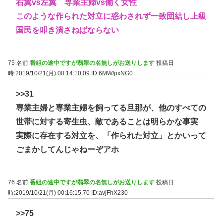
右翼vs左翼 専業主婦vs働く女性
このような作られた対立に惑わされず一致団結し上級
国民を叩き潰さねばならない
75 名前:
番組の途中ですが翡翠の名無しがお送りします
投稿日
時:2019/10/21(月) 00:14:10.09
ID:6MW/pxNG0
>>31
専業主婦と専業主婦を飼ってる旦那が、他のすべての
世帯に対する寄生虫、敵であることは明らかな事実
実際に存在する対立を、「作られた対立」とかいって
ごまかしてんじゃねーぞアホ
76 名前:
番組の途中ですが翡翠の名無しがお送りします
投稿日
時:2019/10/21(月) 00:16:15.70
ID:avjFhX230
>>75