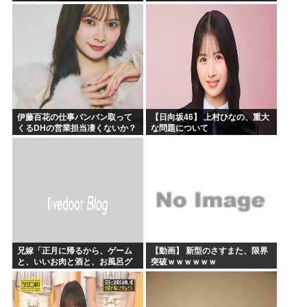
白！
伊藤百花の仕事バンバン取って
【日向坂46】 上村ひなの、重大
くるDHの営業担当凄くないか？
な問題について
今年のボーナス凄いことになり
そう！！【AKB48いともも】
兄嫁「正月に帰るから、ゲーム
【動画】 新型のさすまた、限界
と、いいお肉と酒と、お風呂グ
突破ｗｗｗｗｗｗ
ッズの準備しとけよ」寝起きの
私「知るかボケ」兄嫁「キィィ
ィィー！！！！」私「あ…」