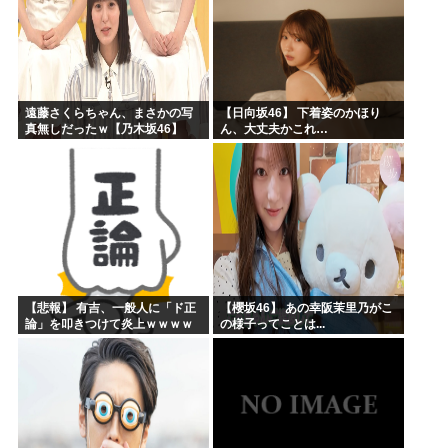
遠藤さくらちゃん、まさかの写
【日向坂46】 下着姿のかほり
真無しだったｗ【乃木坂46】
ん、大丈夫かこれ…
【悲報】 有吉、一般人に「ド正
【櫻坂46】 あの幸阪茉里乃がこ
論」を叩きつけて炎上ｗｗｗｗ
の様子ってことは...
ｗｗｗｗ