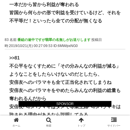
一本だから皆から利益が奪われる
皆国から何らかの形で利益を受けているけど、それを
不平等だ！といったら全ての分配が無くなる
83 名前:
番組の途中ですが翡翠の名無しがお送りします
投稿日
時:2019/10/21(月) 00:27:09.53
ID:6MW/pxNG0
>>81
不公平をなくすために「その分みんなの利益が減る」
ようなことをしたらいけないのだとしたら、
安倍友へのバラマキも全て正当化されてしまうね
安倍友へのバラマキをやめたらみんなの利益の総量も
奪われるんだから
SPONSOR
安倍友へのバラマキはダメで専業主婦へのバラマキは
許される理由があるなら説明してみろ
ホーム
検索
トップ
サイドバー
対象が大きいか小さいかなんてしょうもない反論は認