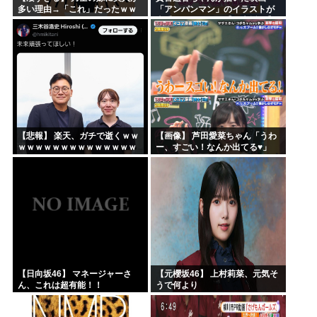
多い理由→「これ」だったｗｗ
「アンパンマン」のイラストが
ｗｗｗｗｗ
上手すぎる！！！【乃木坂46】
【悲報】 楽天、ガチで逝くｗｗ
【画像】 芦田愛菜ちゃん「うわ
ｗｗｗｗｗｗｗｗｗｗｗｗｗｗ
ー、すごい！なんか出てる♥」
ｗｗｗｗ
【日向坂46】 マネージャーさ
【元櫻坂46】 上村莉菜、元気そ
ん、これは超有能！！
うで何より