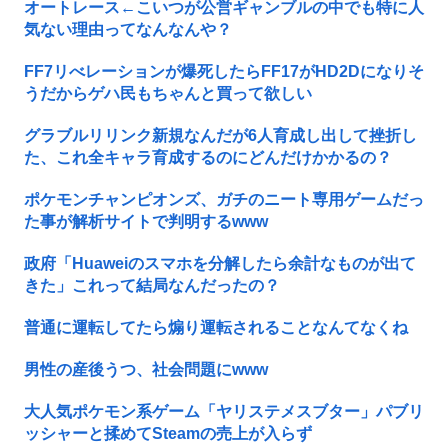
オートレース←こいつが公営ギャンブルの中でも特に人
気ない理由ってなんなんや？
FF7リべレーションが爆死したらFF17がHD2Dになりそ
うだからゲハ民もちゃんと買って欲しい
グラブルリリンク新規なんだが6人育成し出して挫折し
た、これ全キャラ育成するのにどんだけかかるの？
ポケモンチャンピオンズ、ガチのニート専用ゲームだっ
た事が解析サイトで判明するwww
政府「Huaweiのスマホを分解したら余計なものが出て
きた」これって結局なんだったの？
普通に運転してたら煽り運転されることなんてなくね
男性の産後うつ、社会問題にwww
大人気ポケモン系ゲーム「ヤリステメスブター」パブリ
ッシャーと揉めてSteamの売上が入らず