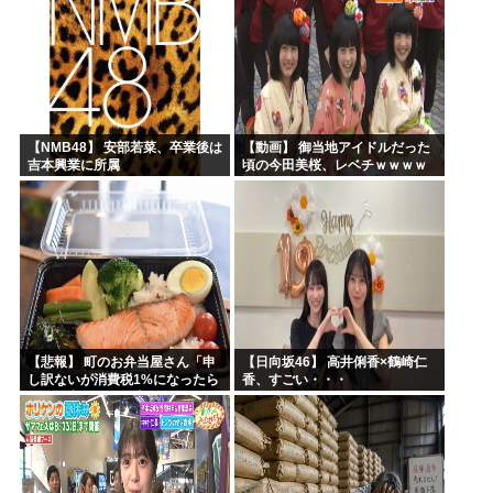
【NMB48】 安部若菜、卒業後は
【動画】 御当地アイドルだった
吉本興業に所属
頃の今田美桜、レベチｗｗｗｗ
ｗｗｗｗｗｗｗｗｗｗｗｗｗｗ
【悲報】 町のお弁当屋さん「申
【日向坂46】 高井俐香×鶴崎仁
し訳ないが消費税1%になったら
香、すごい・・・
その分商品代を値上げするわ」