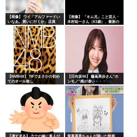
【画像】 ワイ「アルファードい
【画像】 「キム兄」こと芸人・
いなあ。買いに行くか」店員
木村祐一さん（63歳）、最新の
「ほいっ見積もりな！」ワイ
松本人志さんとのツーショット
「金額おかしくね？」←お前ら
が完全に別人だとネット騒然！
もそう思うよな？？？？？
「マジで誰かわからん」...
【NMB48】 TIFでまさかの初め
【日向坂46】 藤嶌果歩さん"ホ
てのオール無し
ンモノ"感が凄い・・・
【凄すぎる】 力士の嫁に美人が
賀喜遥香ちゃんが描いた映画