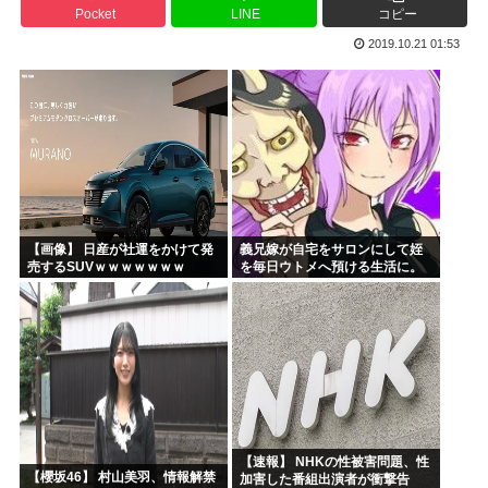
Pocket
LINE
コピー
「沢城みゆき」「悠木碧」「坂本真綾」「黒沢ともよ」パチ●...
2019.10.21 01:53
「安倍晋三」「麻生太郎」「石原慎太郎」「高市早苗」 無礼...
漫画「人間を舐めるなよ…！」←こういう展開好きなんやが
ハンターハンター、とんでもねえ伏線が発掘されるwww
ひなこのーと作者、ついに限界突破
韓国、日本で韓国籍のインフルエンサーが7台の車に当て逃げ...
【画像】 日産が社運をかけて発
義兄嫁が自宅をサロンにして姪
売するSUVｗｗｗｗｗｗｗ
を毎日ウトメへ預ける生活に。
数年後、そのツケが一気に回っ
てきて…
【速報】 NHKの性被害問題、性
【櫻坂46】 村山美羽、情報解禁
加害した番組出演者が衝撃告