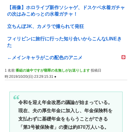
【画像】ホロライブ新作ソシャゲ、ドスケベ水着ガチャ
の次はみこめっとの水着ガチャ！
立ちんぼJK、カメラで撮られて発狂
フィリピンに旅行に行った知り合いからこんなLINEき
た
←メインキャラがこの配色のアニメ
1 名前:
番組の途中ですが翡翠の名無しがお送りします
投稿日
時:2019/10/20(日) 23:29:15.31
●
令和を迎え年金改悪の議論が始まっている。
現在、夫の厚生年金に加入し、年金保険料を
支払わずに基礎年金をもらうことができる
「第3号被保険者」の妻は約870万人いる。