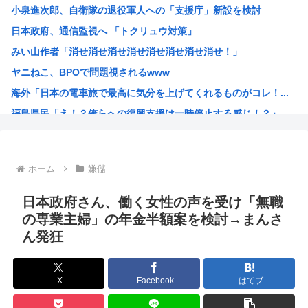
小泉進次郎、自衛隊の退役軍人への「支援庁」新設を検討
【画像】椎名林檎（38）「チュートリアル徳井と対談か…ち...
日本政府、通信監視へ 「トクリュウ対策」
【画像】木村沙織(39)の最新お●ぱいがガチでヤベえええ...
みい山作者「消せ消せ消せ消せ消せ消せ消せ消せ！」
今日ガストで胸糞悪いことがあった→…カップルとバトルして...
ヤニねこ、BPOで問題視されるwww
【画像】“ルフィ”強盗事件、幹部の男に懲役20年の有罪判...
海外「日本の電車旅で最高に気分を上げてくれるものがコレ！...
【悲報】医者「娘さん、ダウン症です」キラキラ女さん「人生...
福島県民「え！？俺らへの復興支援は一時停止する感じ！？」...
【動画あり】女性のみの冒険者パーティ、バルンブルンすぎて...
韓国人「韓国が熊本地震で飲料水1万本送ったら日本人は韓国...
ヤニねこさん、BPOが動く
ホーム
嫌儲
ガンダムSEEDの新台パチ●コ、またコケるwww
高市早苗熊本視察PVを映像ディレクターが本気で分析した結...
日本政府さん、働く女性の声を受け「無職
みいちゃんのモデルになった人は性格がいいらしい。
の専業主婦」の年金半額案を検討→まんさ
ん発狂
来週のハンターハンタータイソンとツベッパ王子TSK17に...
『ヤニねこ』の喫煙や覚醒剤の注射シーン、青少年への影響を...
海外「これが文明か！」日本に比べて超石器時代だった英国に...
X
Facebook
はてブ
ゼレンスキー大統領「日本の支援は大きくない」3兆円も支援...