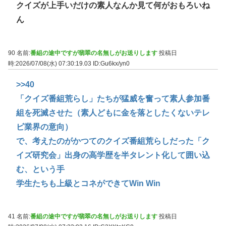
クイズが上手いだけの素人なんか見て何がおもろいね
ん
90 名前:
番組の途中ですが翡翠の名無しがお送りします
投稿日
時:2026/07/08(水) 07:30:19.03
ID:Gu6kx/yn0
>>40
「クイズ番組荒らし」たちが猛威を奮って素人参加番
組を死滅させた（素人どもに金を落としたくないテレ
ビ業界の意向）
で、考えたのがかつてのクイズ番組荒らしだった「ク
イズ研究会」出身の高学歴を半タレント化して囲い込
む、という手
学生たちも上級とコネができてWin Win
41 名前:
番組の途中ですが翡翠の名無しがお送りします
投稿日