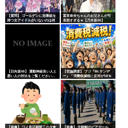
【質問】 ゴールデンに冠番組を
冨里奈央ちゃんのお父さんが可
持つ女アイドルがいないのは何
哀想すぎるｗ【乃木坂46】
故なのか？
【日向坂46】 運動神経良い人と
【世論調査】 フジ『Mr.サンデ
悪い人の対比をご覧ください…
ー』「消費税減税に反対が58％
で賛成を上回る！」 → ｗｗｗｗ
ｗｗｗｗｗｗｗｗｗｗｗｗ
【画像】 ワイ底辺期間工の夕食
【画像】 北朝鮮のビアガール、