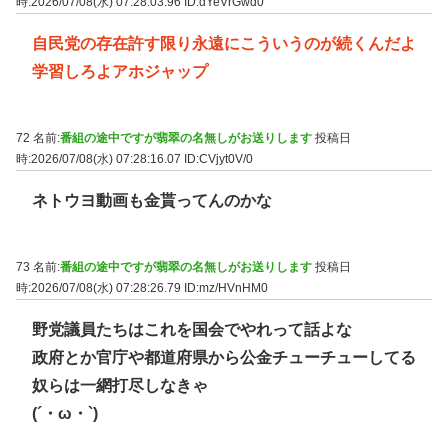
時:2026/07/08(水) 07:28:03.96
ID:dYeVrGwd0
自民党の存在許す限り永遠にこういうのが続くんだよ
学習しろよアホジャップ
72 名前:
番組の途中ですが翡翠の名無しがお送りします
投稿日
時:2026/07/08(水) 07:28:16.07
ID:CVjyt0V/0
ネトウヨ動画も金貰ってんのかな
73 名前:
番組の途中ですが翡翠の名無しがお送りします
投稿日
時:2026/07/08(水) 07:28:26.79
ID:mz/HVnHM0
野党議員たちはこれを国会でやれって話よな
政府とか官庁や都道府県から公金チューチューしてる
奴らは一網打尽しなきゃ
(´・ω・`)