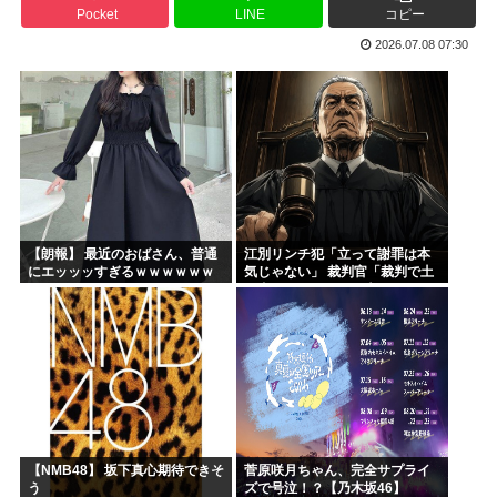
Pocket
LINE
コピー
海外「日本人は何に使ってるんだ？」 世界的ブームの日本の...
2026.07.08 07:30
韓国人「台風が上陸した国はこんな状況になりました」
漫画が読めなくなった
小泉進次郎、アメリカ人の日本人レ●プ事件に「コメントは控...
もはや参政党一択って感じだけど異論ある？
初めて荒川先生の漫画読んだ
【朗報】 最近のおばさん、普通
江別リンチ犯「立って謝罪は本
にエッッッすぎるｗｗｗｗｗｗ
気じゃない」 裁判官「裁判で土
ｗｗｗｗ
下座してないキミは本気じゃな
いな」
【NMB48】 坂下真心期待できそ
菅原咲月ちゃん、完全サプライ
う
ズで号泣！？【乃木坂46】