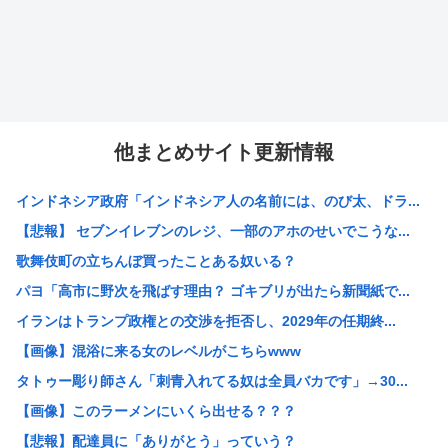
他まとめサイト更新情報
インドネシア政府「インドネシア人の名前には、のび太、ドラ...
【悲報】 セブンイレブンのレジ、一部のアホのせいでこうな...
歌舞伎町の立ちんぼ買ったことある奴いる？
パヨ「高市に野次を飛ばす理由？ ゴキブリが出たら新聞紙で...
イランはトランプ政権との交渉を拒否し、2029年の任期終...
【画像】混浴に来る女のレベルがこちらwww
タトゥー彫り師さん「刺青入れてる奴は全員バカです」→30...
【画像】このラーメンにいくら出せる？？？
【悲報】配達員に「ありがとう」っていう？