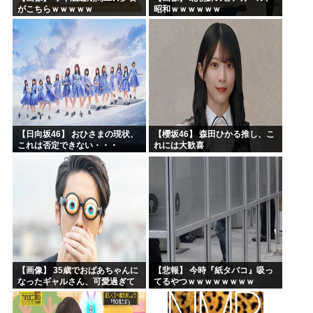
がこちらｗｗｗｗｗ
昭和ｗｗｗｗｗｗ
【日向坂46】 おひさまの現状、
【櫻坂46】 森田ひかる推し、こ
これは否定できない・・・
れには大歓喜
【画像】 35歳でおばあちゃんに
【悲報】 今時『紙タバコ』吸っ
なったギャルさん、可愛過ぎて
てるやつｗｗｗｗｗｗｗｗ
嫉妬不可避w w w w w w w w w w
w