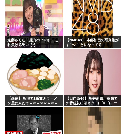
遠藤さくら（握力29.2kg）←こ
【NMB48】 本郷柚巴の写真集が
れ負ける男いそう
すごいことになってる
【画像】 新潟で1番並ぶラーメ
【日向坂46】 坂井新奈、単独で
ン屋に来たでｗｗｗｗｗｗｗｗ
外番組初出演キタ━(゜∀゜)━!!!!