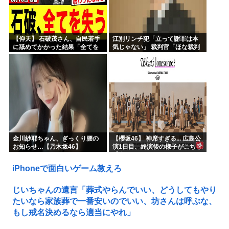
【仰天】 石破茂さん、自民若手
江別リンチ犯「立って謝罪は本
に舐めてかかった結果「全てを
気じゃない」 裁判官「ほな裁判
失うｗｗｗｗｗ」
で土下座してないキミは本気じ
ゃないな」
金川紗耶ちゃん、ぎっくり腰の
【櫻坂46】 神席すぎる... 広島公
お知らせ…【乃木坂46】
演1日目、終演後の様子がこちら
【全国ツアー2026 What’s
lonesome?】
iPhoneで面白いゲーム教えろ
じいちゃんの遺言「葬式やらんでいい、どうしてもやり
たいなら家族葬で一番安いのでいい、坊さんは呼ぶな、
もし戒名決めるなら適当にやれ」