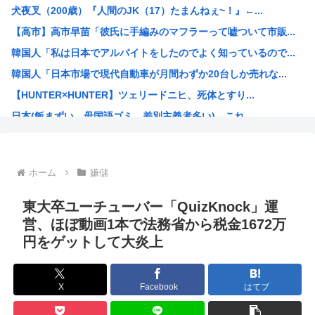
犬夜叉（200歳）『人間のJK（17）たまんねぇ~！』←...
30代夫婦「助けて！ 念願のマイホームが東京に建てられな...
【高市】高市早苗「彼氏に手編みのマフラーって嘘ついて市販...
【画像】ショートスリーパー堀大輔さんの若い頃がイケメンス...
韓国人「私は日本でアルバイトをしたのでよく知っているので...
【衝撃】NHKさん、みんなが見て見ぬふりをしてきた事を突...
韓国人「日本市場で現代自動車が月間わずか20台しか売れな...
樹里と中学生のカーセクロス完全版。捜索進展した！
【HUNTER×HUNTER】ツェリードニヒ、死体とすり...
【動画像】ミス東大が可愛いと話題に
日本(飯まずい、母国語ゴミ、差別主義者多い)←これ
【悲報】外国人「なんで日本のアニメは子供向けばっかなんだ...
高市の次に総理大臣になりそうな政治家www
海外「これ大好き！」日本のオタアイテムを購入して大喜びの...
ホーム
嫌儲
小野田紀美大臣「憲法で定められた国民の義務は【勤労・納税...
「(玉城デニー知事は)極左暴力集団が全部支えている」大浜...
東大卒ユーチューバー「QuizKnock」運
自民党「グエンやクルドなら介護士資格なくても介護の仕事し...
営、ほぼ動画1本で法務省から税金1672万
円をゲットして大炎上
城内経財相「高市政権の責任ある積極財政は円高圧力」
人気アニメのオープニングに有名アーティストって
海外の反応：八村塁「誰が何と言おうと僕は日本人」
X
Facebook
はてブ
高市早苗、自分のテーブルにだけ花や飾りで別格アピールww...