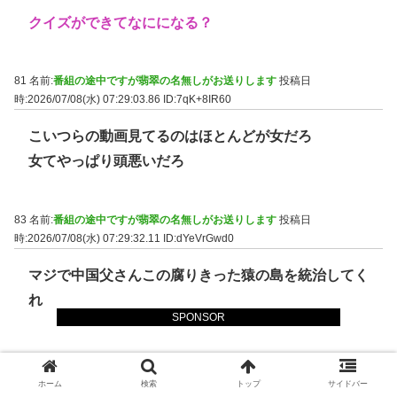
クイズができてなにになる？
81 名前:
番組の途中ですが翡翠の名無しがお送りします
投稿日
時:2026/07/08(水) 07:29:03.86
ID:7qK+8IR60
こいつらの動画見てるのはほとんどが女だろ
女てやっぱり頭悪いだろ
83 名前:
番組の途中ですが翡翠の名無しがお送りします
投稿日
時:2026/07/08(水) 07:29:32.11
ID:dYeVrGwd0
マジで中国父さんこの腐りきった猿の島を統治してく
れ
SPONSOR
84 名前:
番組の途中ですが翡翠の名無しがお送りします
投稿日
時:2026/07/08(水) 07:29:42.05
ID:sA9+ctXX0
ホーム
検索
トップ
サイドバー