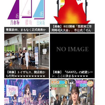
【画像】 8/22開催「琵琶湖三市
青葉坂46、まもなく正式発表か
同時花火大会」、市公式「そん
な花火大会は存在しない」→
SNS阿鼻叫喚 ・・・
【画像】トイザらス、開店前か
【画像】 『GANTZ』の絶望シー
ら行列ｗｗｗｗｗｗｗｗｗｗｗ
ン、ここに決まるｗｗｗｗｗ
ｗｗｗｗｗ