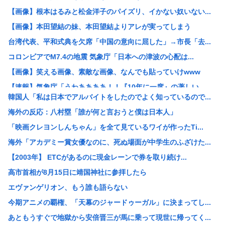
【画像】根本はるみと松金洋子のパイズリ、イかない奴いない...
【画像】本田望結の妹、本田望結よりアレが実ってしまう
台湾代表、平和式典を欠席「中国の意向に屈した」→市長「去...
コロンビアでM7.4の地震 気象庁「日本への津波の心配は...
【画像】笑える画像、素敵な画像、なんでも貼っていけwww
【速報】気象庁「うわああああ！！『10年に一度』の著しい...
韓国人「私は日本でアルバイトをしたのでよく知っているので...
【画像】女子高生「ガラス張りの床に上がったら下から丸見え...
海外の反応：八村塁「誰が何と言おうと僕は日本人」
【衝撃】大学生ワイ、株で大儲けした結果www(※画像あり...
「映画クレヨンしんちゃん」を全て見ているワイが作ったTi...
【区画】なんだよこの漫画ｗｗｗ【注意】
海外「アカデミー賞女優なのに、死ぬ場面が中学生のふざけた...
【衝撃】四国で出土した1300年前のお皿、「あの足跡」が...
【2003年】 ETCがあるのに現金レーンで券を取り続け...
【画像】乳がん検査エロすぎワロタｗｗｗ
高市首相が8月15日に靖国神社に参拝したら
【悲報】IQ40未満の男、フォークリフト資格を強制抹消さ...
エヴァンゲリオン、もう誰も語らない
【高学歴発達障害】IQ凸凹でも生きる道はある？プラント保...
今期アニメの覇権、「天幕のジャードゥーガル」に決まってし...
【画像】「エロアニメ」、一向に進化しないwww
あともうすぐで地獄から安倍晋三が馬に乗って現世に帰ってく...
定食屋ワイ「天ぷらうどん」店員「お待ちどう」蕎麦アレルギ...