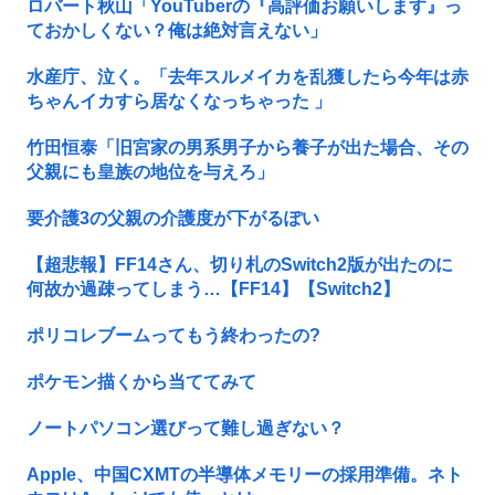
ロバート秋山「YouTuberの『高評価お願いします』っ
ておかしくない？俺は絶対言えない」
水産庁、泣く。「去年スルメイカを乱獲したら今年は赤
ちゃんイカすら居なくなっちゃった 」
竹田恒泰「旧宮家の男系男子から養子が出た場合、その
父親にも皇族の地位を与えろ」
要介護3の父親の介護度が下がるぽい
【超悲報】FF14さん、切り札のSwitch2版が出たのに
何故か過疎ってしまう…【FF14】【Switch2】
ポリコレブームってもう終わったの?
ポケモン描くから当ててみて
ノートパソコン選びって難し過ぎない？
Apple、中国CXMTの半導体メモリーの採用準備。ネト