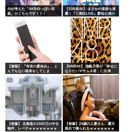
AIが考えた「AKB48っぽい衣
【日向坂46】 まさかの楽曲も披
装」がこちらです！！！
露！『三期生LIVE』愛知公演の
レポがこちら
【速報】 『有吉の夏休み』、と
【NMB48】 池帆乃香が「幸せに
んでもない発表をしてしま
なりたいマサムネ君」に出演
う！！！！！
【画像】 北海道の1500万の中古
【画像】24歳の人妻さん、露天
物件、レベチｗｗｗｗｗｗｗｗ
風呂で撮られるｗｗｗｗｗｗｗ