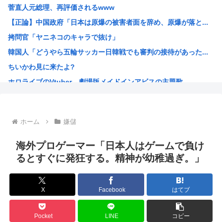
菅直人元総理、再評価されるwww
【自民統一の広報紙】産経新聞 東北での発行休止へ
【正論】中国政府「日本は原爆の被害者面を辞め、原爆が落と...
ヨーロッパが中国製メガソーラーを締め出しｗｗｗ
拷問官「ヤニネコのキャラで抜け」
【NHK激震】職員への性被害を公表…番組出演者Xは事実上...
韓国人「どうやら五輪サッカー日韓戦でも審判の接待があった...
【アリババ】世界最大級のオープンなAIモデル「Qｗeｎ3...
ちいかわ見に来たよ?
インドネシア「高速鉄道！」中国「大赤字！」インドネシア「...
ホロライブのVtuber、劇場版メイドインアビスの主題歌...
【画像】ジェフ・ベゾスさん（資産約43兆7700億円）の...
海外「日本なんて行くんじゃなかった…」 日本を知ってしま...
高市早苗政権「円安ホクホクゥ！財政健全化は目指さない！で...
ホーム
嫌儲
クウラ「…着床したな」 悟空「 」
トランプ「結局のところ(次期大統領選で)私たちはJ.D....
海外プロゲーマー「日本人はゲームで負け
韓国人「悲報：サッカー協会の審判への性接待が事実の場合、...
るとすぐに発狂する。精神が幼稚過ぎ。」
「おっさんの自堕落な生活を美少女にやらせるアニメ」、増え...
韓国、サッカーW杯予選で審判を性接待して買収していたこと...
X
Facebook
はてブ
ジョジョのシーザー「やってない犯罪は殺人だけです。」←こ...
韓国人「竹田恒泰とか36親等を養子に迎えるなら天皇の血を...
Pocket
LINE
コピー