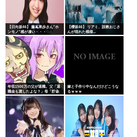
【日向坂46】 藤嶌果歩さん"ホ
【櫻坂46】 リアミ、説教おじさ
ンモノ"感が凄い・・・
んが現れた模様...
年収1500万の父が退職。父「退
嫁と子作り中なんだけどこうな
職金も渡したよな？」母「貯金
るｗｗｗ
なんてないよー」父「全部なく
なったの！？」→予想外の返事
に家族騒然となり…