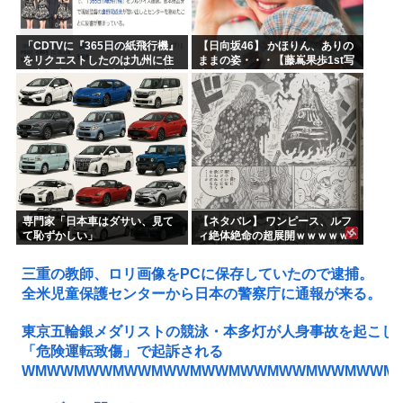
「CDTVに『365日の紙飛行機』
【日向坂46】 かほりん、ありの
をリクエストしたのは九州に住
ままの姿・・・【藤嶌果歩1st写
む中学生」←この事実って結構
真集】
デカいよな【AKB48】
専門家「日本車はダサい、見て
【ネタバレ】 ワンピース、ルフ
て恥ずかしい」
ィ絶体絶命の超展開ｗｗｗｗｗ
ｗｗｗｗｗｗｗｗｗｗｗｗｗｗ
ｗｗｗｗｗｗｗｗｗｗｗｗｗｗ
三重の教師、ロリ画像をPCに保存していたので逮捕。
ｗｗｗｗｗｗｗｗｗｗｗｗ...
全米児童保護センターから日本の警察庁に通報が来る。
東京五輪銀メダリストの競泳・本多灯が人身事故を起こし
「危険運転致傷」で起訴される
WMWWMWWMWWMWWMWWMWWMWWMWWMWWM