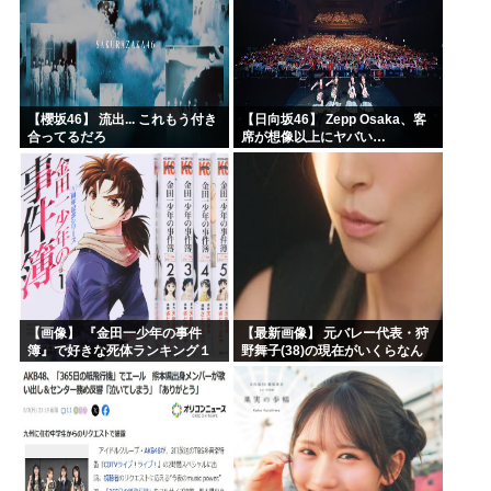
【櫻坂46】 流出... これもう付き
【日向坂46】 Zepp Osaka、客
合ってるだろ
席が想像以上にヤバい…
【画像】 『金田一少年の事件
【最新画像】 元バレー代表・狩
簿』で好きな死体ランキング１
野舞子(38)の現在がいくらなん
位がこちら！
でも即ハボすぎる！