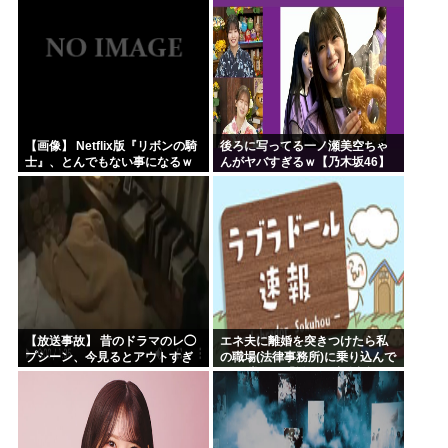
【画像】 Netflix版『リボンの騎
後ろに写ってる一ノ瀬美空ちゃ
士』、とんでもない事になるｗ
んがヤバすぎるｗ【乃木坂46】
ｗｗｗｗ
【放送事故】 昔のドラマのレ◯
エネ夫に離婚を突きつけたら私
プシーン、今見るとアウトすぎ
の職場(法律事務所)に乗り込んで
る・・・
きた 堂々と「離婚の法律相談で
す。母の薦めでこちらに参りま
した」と言っているが、...