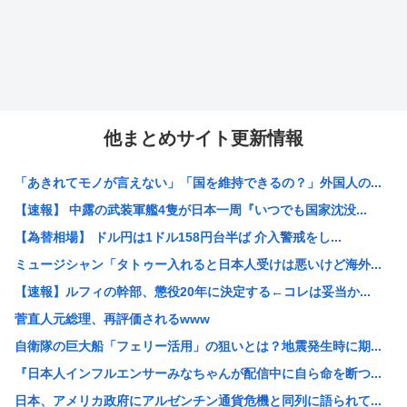
他まとめサイト更新情報
「あきれてモノが言えない」「国を維持できるの？」外国人の...
【速報】 中露の武装軍艦4隻が日本一周『いつでも国家沈没...
【為替相場】 ドル円は1ドル158円台半ば 介入警戒をし...
ミュージシャン「タトゥー入れると日本人受けは悪いけど海外...
【速報】ルフィの幹部、懲役20年に決定する←コレは妥当か...
菅直人元総理、再評価されるwww
自衛隊の巨大船「フェリー活用」の狙いとは？地震発生時に期...
『日本人インフルエンサーみなちゃんが配信中に自ら命を断つ...
日本、アメリカ政府にアルゼンチン通貨危機と同列に語られて...