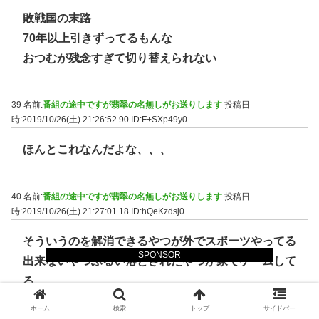
敗戦国の末路
70年以上引きずってるもんな
おつむが残念すぎて切り替えられない
39 名前:
番組の途中ですが翡翠の名無しがお送りします
投稿日
時:2019/10/26(土) 21:26:52.90
ID:F+SXp49y0
ほんとこれなんだよな、、、
40 名前:
番組の途中ですが翡翠の名無しがお送りします
投稿日
時:2019/10/26(土) 21:27:01.18
ID:hQeKzdsj0
そういうのを解消できるやつが外でスポーツやってる
SPONSOR
出来ないやつふるい落とされたやつが家でゲームして
る
ホーム
検索
トップ
サイドバー