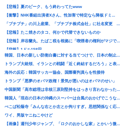
【悲報】夏のピーク、もう終わってたwww
【衝撃】NHK番組出演者Xさん、性加害で特定なら降板ドミ...
「プチプチ」の川上産業、「プチプチ株式会社」に社名変更 ...
【悲報】たこ焼きのタコ、何かで代替できないものか
【悲報】岸谷蘭丸、たばこ税を根拠に「喫煙者の権利がマジで...
【悲報】1ドル158円
韓国、日本の新しい防衛白書に対する当てつけで、日本の制止...
【悲報】夏のピーク、もう終わってた
トランプ大統領、イランとの戦闘「近く終結するだろう」と表...
カズレーザー、車の任意保険を巡り持論「強制しろよ！」「保...
海外の反応：韓国サッカー協会、国際審判員らを性接待
【画像】美人ママ、息子との入浴中の画像が流出した結果・・...
トランプ「悪夢のオバマ政権！景気が悪いのはオバマのせい」
江戸時代から続く「邪馬台国論争」最前線！ 最新研究で見え...
中国新聞「高市総理は非核三原則堅持をはっきり言わなかった...
【熊本地震】共産党・寺本けんた「災害募金に関するデマを流...
韓国人「現在の日本の沖縄のスーパーは台風のおかげでこうな...
【討論】オタク「パソコン自作できます」DQN「自分で車や...
ぺこぱ松蔭寺「みんな右とか左とか拘りすぎ。思想関係なく応...
みい山の亜月ねねさん、障がい者差別漫画で2億稼いでいた模...
ワイ、男版ヤニねこやけど
【画像】俺たちの姫、佳子さまのお気に入りのドレスがこちら...
【画像】週刊少年ジャンプ、「ロクのおかしな家」とかいう微...
エヌビディア、次期モデルから搭載メモリを半減させると発表...