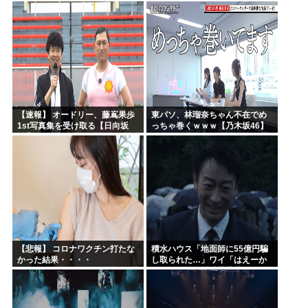
ｗｗｗｗｗｗｗｗｗｗｗｗ
ｗｗｗｗｗｗｗｗｗｗ
【速報】 オードリー、藤嶌果歩
東パソ、林瑠奈ちゃん不在でめ
1st写真集を受け取る【日向坂
っちゃ巻くｗｗｗ【乃木坂46】
46】
【悲報】 コロナワクチン打たな
積水ハウス「地面師に55億円騙
かった結果・・・・
し取られた…」ワイ「はえーか
わいそう…会社滅茶苦茶やろな
ぁ」→