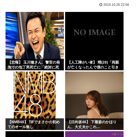
2019.10.26 22:56
結局「SPY×FAMILY」は何が悪かったのか
韓国サッカー協会、外国人審判員数十人に性的接待。羨ま死刑
韓国人「韓国サッカー協会が行った国際試合の性的接待の全容...
【超画像 】週刊少年ジャンプ、世代交代に失敗
外国人「2002年W杯は?」韓国サッカーに衝撃的不祥事！...
海外「日本なんて行くんじゃなかった…」 日本を知ってしま...
【悲報】 玉川徹さん、警官の発
【人工障がい者】 甥(28)「両親
泡での包丁男死亡に「絶対に死
が亡くなったんで僕のこと引き
刑にならない罪なのに警察が死
取ってほしいんですけど！」な
刑にした！」 → 元警官のマジレ
んでいい年したヒキニートを引
スがコチラ → ………
き取らなきゃいけないんだ...
【NMB48】 TIFでまさかの初め
【日向坂46】 下着姿のかほり
てのオール無し
ん、大丈夫かこれ…