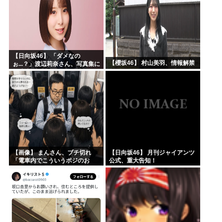
【日向坂46】 「ダメなの
【櫻坂46】 村山美羽、情報解禁
ぉ...？」渡辺莉奈さん、写真集に
興味津々
【画像】 まんさん、ブチ切れ
【日向坂46】 月刊ジャイアンツ
「電車内でこういうポジのお
公式、重大告知！
じ、ガチでイラネ」→