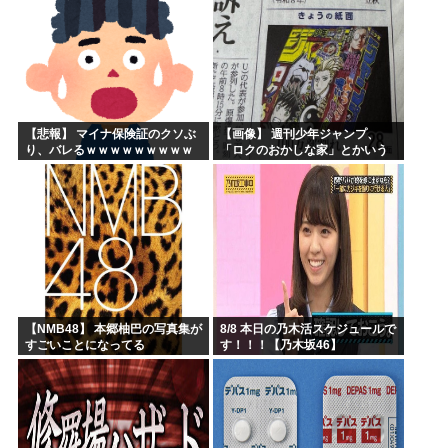
【悲報】 マイナ保険証のクソぶ
【画像】 週刊少年ジャンプ、
り、バレるｗｗｗｗｗｗｗｗｗ
「ロクのおかしな家」とかいう
微妙な漫画を巻頭カラーにした
せいで100万部切る
【NMB48】 本郷柚巴の写真集が
8/8 本日の乃木活スケジュールで
すごいことになってる
す！！！【乃木坂46】