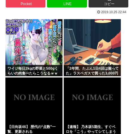
Pocket
LINE
コピー
さもしい熊本県民「食事、ベッド、エアコン」を政府に切望。
2019.10.25 22:44
韓国がサッカーの審判を買収したのはガチだった！ 審判を性...
【緊急速報】信用声優の羊宮妃那さん…
靖国神社、軍服コスプレでの参拝を禁止へ
【高市】トランプ「イランが核入手したら2分でイタリア滅亡...
ハンターハンター今何やってるかわからないWWW
ワイジ毎日2kgの野菜と500gく
「2年間、たぶん1日4回は握って
らいの肉食べたらこうなるｗｗ
た」ラスベガスで買った3,000円
ｗ
のキーホルダーを調べたら
【日向坂46】 歴代の“点数”一
【速報】 乃木坂5期生、すぐベ
覧、更新される
ロを「こう」やってシてしまう