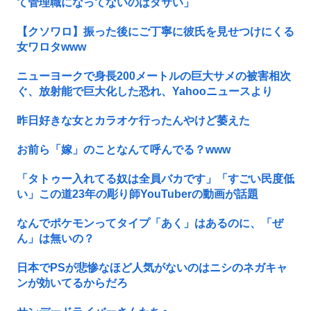
て管理職になってないのはダサい」
【クソワロ】振った後にご丁寧に彼氏を見せつけにくる
女ワロタwww
ニューヨークで身長200メートルの巨大サメの被害相次
ぐ、放射能で巨大化した恐れ、Yahooニュースより
昨日好きな女とカラオケ行ったんやけど萎えた
お前ら「嫁」のことなんて呼んでる？www
「タトゥー入れてる奴は全員バカです」「すごい民度低
い」この道23年の彫り師YouTuberの動画が話題
なんでポケモンってタイプ「あく」はあるのに、「ぜ
ん」は無いの？
日本でPSが悲惨なほど人気がないのはニシのネガキャ
ンが効いてるからだろ