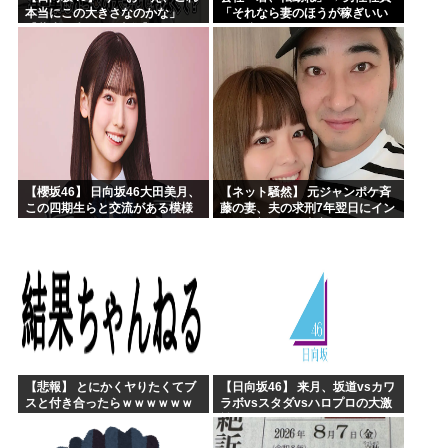
本当にこの大きさなのかな」
「それなら妻のほうが稼ぎいい
【藤嶌果歩 1st写真集】
んで辞めます」⇒ 結果・・・
【櫻坂46】 日向坂46大田美月、
【ネット騒然】 元ジャンポケ斉
この四期生らと交流がある模様
藤の妻、夫の求刑7年翌日にイン
スタ更新！その内容がガチでヤ
バすぎる…
【悲報】 とにかくヤりたくてブ
【日向坂46】 来月、坂道vsカワ
スと付き合ったらｗｗｗｗｗｗ
ラボvsスタダvsハロプロの大激
ｗｗｗｗｗｗｗｗｗ
戦