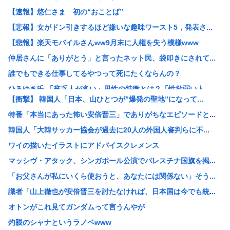
【速報】悠仁さま 初の“おことば”
【悲報】女がドン引きするほど嫌いな趣味ワースト5，発表さ...
【悲報】楽天モバイルさんww9月末に人権を失う模様www
仲居さんに「ありがとう」と言ったネット民、袋叩きにされて...
誰でもできる仕事してるやつって死にたくならんの？
ひろゆき氏 「貧乏人が多い」男性の特徴とは？「性欲弱い人...
【衝撃】 韓国人「日本、山ひとつが”爆発の聖地”になって...
【悲報】17歳で無期懲役になった奴のご尊顔、ガチで怖い
特番「本当にあった怖い安倍晋三」でありがちなエピソードと...
【セール】牛丼！松屋の牛めし、豚めし、カレー、うなぎ、と...
韓国人「大韓サッカー協会が過去に20人の外国人審判らに不...
【画像】快活CLUB、快活カレーを注文したのに快活カレー...
ワイの描いたイラストにアドバイスクレメンス
み い ちゃん枠審判員、大誤審の試合後涙ぐみながら謝罪
マッシヴ・アタック、シンガポール公演でパレスチナ国旗を掲...
39独身女性ってもう人生詰んでんか？
「お父さんが私にいくら使おうと、あなたには関係ない」そう...
【衝撃映像】インドの暴走族、レベチwww怖すぎる…
識者「山上徹也が安倍晋三を討たなければ、日本国は今でも統...
これどういうこと？池袋暴走事故の捜査陣営、飯塚幸三受刑者...
オトンがこれ見てガンダムって言うんやが
【悲報】 中国、橋の欄干が強風一発で粉々に 鉄筋ゼロ 当...
灼眼のシャナというラノベwww
【画像】Hすぎるヒッチハイカー、見つかる