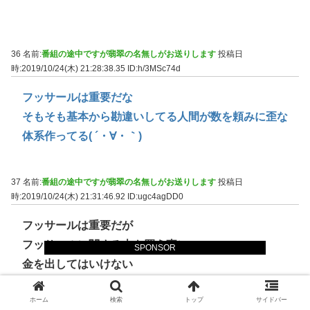
36 名前:
番組の途中ですが翡翠の名無しがお送りします
投稿日
時:2019/10/24(木) 21:28:38.35
ID:h/3MSc74d
フッサールは重要だな
そもそも基本から勘違いしてる人間が数を頼みに歪な
体系作ってる( ´・∀・｀)
37 名前:
番組の途中ですが翡翠の名無しがお送りします
投稿日
時:2019/10/24(木) 21:31:46.92
ID:ugc4agDD0
フッサールは重要だが
フッサールに関する本を買う事に
SPONSOR
金を出してはいけない
実際に起きている事は
ホーム
検索
トップ
サイドバー