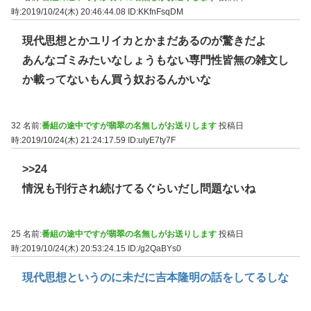
時:2019/10/24(木) 20:46:44.08
ID:KKfnFsqDM
現代思想とかユリイカとかまだあるのが驚きだよ
あんなゴミみたいなしょうもない専門性皆無の雑文し
か載ってないもん買う奴おるんかいな
32 名前:
番組の途中ですが翡翠の名無しがお送りします
投稿日
時:2019/10/24(木) 21:24:17.59
ID:ulyE7ty7F
>>24
情況も刊行され続けてるぐらいだし問題ないね
25 名前:
番組の途中ですが翡翠の名無しがお送りします
投稿日
時:2019/10/24(木) 20:53:24.15
ID:/g2QaBYs0
現代思想というのに未だに吉本隆明の話をしてるしな