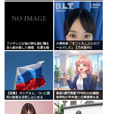
ｗｗｗｗｗｗ
フジテレビが金の卵を産む鶏を
小津玲奈 「すごく久しぶりのプ
自ら絞め殺した模様、社運を賭
ールでした」【乃木坂46】
けたドル箱コンテンツが御蔵入
りになってしまい……
【悲報】 ロシアさん、ついに国
資産1億円突破でFIREの45歳独
民の財産を没収しはじめる
身男性が半年後に仕事復帰を決
意した「1通の通知」