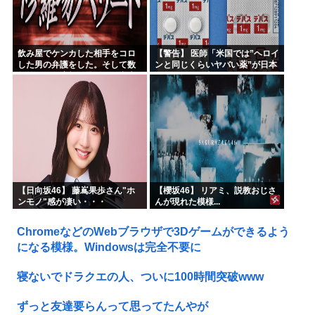
飲み屋でケンカした相手をコロ
【警告】 医師「米国では”ヘロイ
した男の弁護をした。そして数
ンと同じくらいヤバい薬”が日本
年後、因果応報を思わせる出来
では平気で処方されてる」
事が…
【日向坂46】 藤嶌果歩さん"ホ
【櫻坂46】 リアミ、説教おじさ
ンモノ"感が凄い・・・
んが現れた模様...
ChromeなどのWebブラウザで3Dゲームができるよう
になる模様。Windowsは完全不要に
寝ないでドラクエの人、ついに100時間突破www
ずっと友達要らんって思ってたんやが