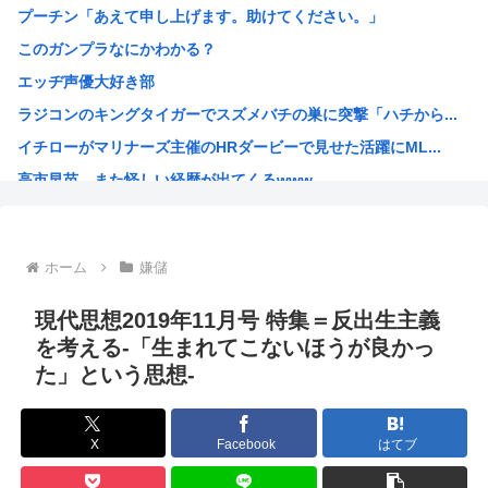
プーチン「あえて申し上げます。助けてください。」
【くら寿司】アイドル「閉店間際、ネタの量バグ」←こんなこ...
このガンプラなにかわかる？
【画像】SOD女子社員の休日デート、撮られるｗｗｗ
エッヂ声優大好き部
中国「大洪水！」三峡ダム「9門開放！（全力放流」中国都市...
ラジコンのキングタイガーでスズメバチの巣に突撃「ハチから...
高市総理「物価上昇を上回る賃上げを日本に定着させる」 →...
イチローがマリナーズ主催のHRダービーで見せた活躍にML...
38歳格闘家さん「批判覚悟で言います。10代の彼女と結婚...
高市早苗、また怪しい経歴が出てくるwww
光速、遅すぎる
子供にはロボットアニメ以外禁止にするわ
【画像】キオクシア声優・羊宮妃那ちゃん今日も信用できるw...
ホーム
嫌儲
デスノートの魅上照がめっちゃ好きなんだが
韓国人「最近の日本アニメ業界の勢力図を変えたと言われる作...
現代思想2019年11月号 特集＝反出生主義
靖国神社、自衛官以外の軍服を禁止「コスプレは英霊を侮辱」
を考える-「生まれてこないほうが良かっ
た」という思想-
エ口漫画描いたんだけどpixivで誰も見ない
AI扱いされた絵師、筆を折る
ダンジョン飯のキャラいい子ばっかりでほんとに癒される
X
Facebook
はてブ
【朗報】 韓国人「Jリーグのこの監督、経歴がおかしい」