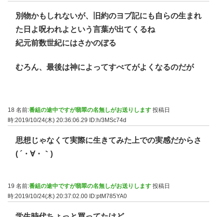
別物かもしれないが、旧約のヨブ記にも自らの生まれ
た日よ呪われよという言葉が出てくるね
紀元前数世紀にはさかのぼる
むろん、最後は神によってすべてがよくなるのだが
18 名前:
番組の途中ですが翡翠の名無しがお送りします
投稿日
時:2019/10/24(木) 20:36:06.29
ID:h/3MSc74d
思想じゃなくて実際に生きてみた上での実感だからさ
( ´・∀・｀)
19 名前:
番組の途中ですが翡翠の名無しがお送りします
投稿日
時:2019/10/24(木) 20:37:02.00
ID:ptM785YA0
学生時代ちょっと買ってたけど