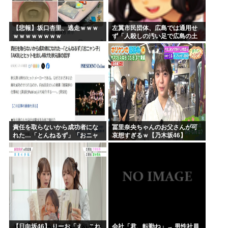
【悲報】坂口杏里、逃走ｗｗｗ
左翼市民団体、広島では通用せ
ｗｗｗｗｗｗｗｗ
ず「人殺しの汚い足で広島の土
を踏むな！」→広島県民「お前
らの方が汚いんじゃ！」「ワシ
らが広島県民じゃ」
責任を取らないから成功者にな
冨里奈央ちゃんのお父さんが可
れた…「とんねるず」「おニャ
哀想すぎるｗ【乃木坂46】
ン子」「AKB」とヒットを出し
続けた秋元康の哲学！！！
【日向坂46】 りーお「え、これ
会社「君、転勤ね」→ 男性社員