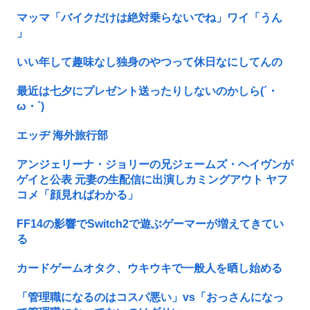
マッマ「バイクだけは絶対乗らないでね」ワイ「うん
」
いい年して趣味なし独身のやつって休日なにしてんの
最近は七夕にプレゼント送ったりしないのかしら(´・
ω・`)
エッヂ 海外旅行部
アンジェリーナ・ジョリーの兄ジェームズ・ヘイヴンが
ゲイと公表 元妻の生配信に出演しカミングアウト ヤフ
コメ「顔見ればわかる」
FF14の影響でSwitch2で遊ぶゲーマーが増えてきてい
る
カードゲームオタク、ウキウキで一般人を晒し始める
「管理職になるのはコスパ悪い」vs「おっさんになっ