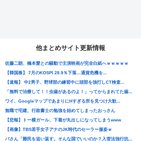
他まとめサイト更新情報
佐藤二朗、橋本愛との騒動で主演映画が完全白紙へｗｗｗｗｗ
【韓国株】 7月のKOSPI 28.9％下落…通貨危機を...
【速報】 中2男子、野球部の練習中に頭部を強打しCT検査...
「無料で治療して！！虫歯があるのよ！」ってからまれてた歯...
ワイ、GoogleマップであまりにΗすぎる所を見つけ大歓...
無職で宅建、行政書士の勉強を始めてしまったおっさん
【悲報】トー横ガール、下着が丸出しになってしまうwww
【画像】TBS若手女子アナのJK時代のセーラー服姿ｗ
パさん「難民を追い返す。そんな国でいいのか？入管法強行抗...