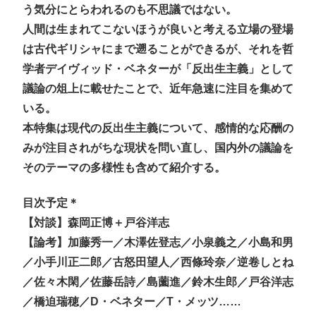
う気分にとらわれるのも不思議ではない。
人間は生まれてこないほうが良いと考える立場の登場
は古代ギリシャにまで遡ることができるが、それを哲
学者デイヴィッド・ベネターが「反出生主義」として
議論の俎上に載せたことで、近年急速に注目を集めて
いる。
本特集は現代の反出生主義について、感情的な応酬の
みが注目されがちな現状を問い直し、国内外の議論を
そのテーマの多様性も含めて紹介する。
目次予定＊
【対談】森岡正博＋戸谷洋志
【論考】加藤秀一／木澤佐登志／小泉義之／小島和男
／小手川正二郎／古怒田望人／西條玲奈／逆卷しとね
／佐々木閑／佐藤岳詩／島薗進／鈴木生郎／戸谷洋志
／橋迫瑞穂／D・ベネター／T・メッツ……