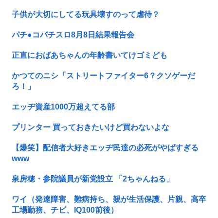
子供が大切にしてる玩具壊すのって虐待？
パチ●コパチスロ8月8日結果報告会
正直におばあちゃんの年齢書いてけゴミども
かつてのニシ「ストリートファイター6？クソゲーだ
ろ！」
エッヂ資産1000万超えてる部
プリンター 買っておきたいけど買わないよな
【爆笑】配信者大好きエッヂ民達の必死がやばすぎる
www
泉房穂・参院議員が新党設立 「2ちゃんねる」
ワイ（発達障害、難病持ち、親が生活保護、片親、高卒
工場勤務、チビ、IQ100前後）