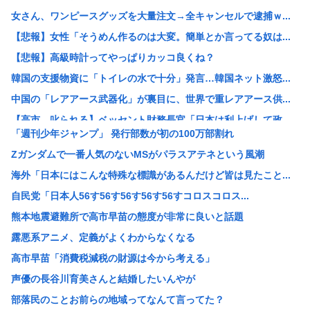
女さん、ワンピースグッズを大量注文→全キャンセルで逮捕ｗ...
【悲報】女性「そうめん作るのは大変。簡単とか言ってる奴は...
【悲報】高級時計ってやっぱりカッコ良くね？
韓国の支援物資に「トイレの水で十分」発言…韓国ネット激怒...
中国の「レアアース武器化」が裏目に、世界で重レアアース供...
【高市、叱られる】ベッセント財務長官「日本は利上げして政...
「週刊少年ジャンプ」 発行部数が初の100万部割れ
【速報】 毎日新聞のベテラン記者を逮捕 包丁で夫を脅した...
Zガンダムで一番人気のないMSがパラスアテネという風潮
鬼って船で難破した白人なんじゃないの？
海外「日本にはこんな特殊な標識があるんだけど皆は見たこと...
元々は日本人が殴りかかっていったんだろ…
自民党「日本人56す56す56す56す56すコロスコロス...
お前らが性欲のせいでやってしまったキチゲェ行為あげてけ
熊本地震避難所で高市早苗の態度が非常に良いと話題
数学者「AIで数学の未解決問題解いたわ」女性「お前の証明...
露悪系アニメ、定義がよくわからなくなる
【朗報】アラブ、秋田県に2兆円の投資www
高市早苗「消費税減税の財源は今から考える」
【画像】整形でめっちゃ成功して可愛くなった女www 【P...
声優の長谷川育美さんと結婚したいんやが
【朗報】日産e-power、無給油で1980km走行しギ...
部落民のことお前らの地域ってなんて言ってた？
【画像】村重杏奈さん(30)のおっ◯いがコチラ