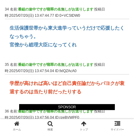
34 名前:
番組の途中ですが翡翠の名無しがお送りします
投稿日
時:2025/07/20(日) 13:47:44.77
ID:0+VCStDW0
生活保護世帯から東大進学っていうだけで応援したく
なっちゃう。
官僚から総理大臣になってくれ
35 名前:
番組の途中ですが翡翠の名無しがお送りします
投稿日
時:2025/07/20(日) 13:47:54.04
ID:fxlQZAcA0
学歴が高ければ高いほど自己責任論だからパヨクが衰
退するのは当たり前だったりする
SPONSOR
36 名前:
番組の途中ですが翡翠の名無しがお送りします
投稿日
時:2025/07/20(日) 13:47:56.04
ID:rzeBVWPF0
公立中と私立中で別の国ってぐらい環境違うもんな
ホーム
検索
トップ
サイドバー