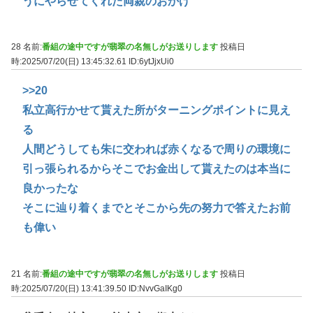
うにやらせてくれた両親のおかげ
28 名前:
番組の途中ですが翡翠の名無しがお送りします
投稿日
時:2025/07/20(日) 13:45:32.61
ID:6ytJjxUi0
>>20
私立高行かせて貰えた所がターニングポイントに見え
る
人間どうしても朱に交われば赤くなるで周りの環境に
引っ張られるからそこでお金出して貰えたのは本当に
良かったな
そこに辿り着くまでとそこから先の努力で答えたお前
も偉い
21 名前:
番組の途中ですが翡翠の名無しがお送りします
投稿日
時:2025/07/20(日) 13:41:39.50
ID:NvvGaIKg0