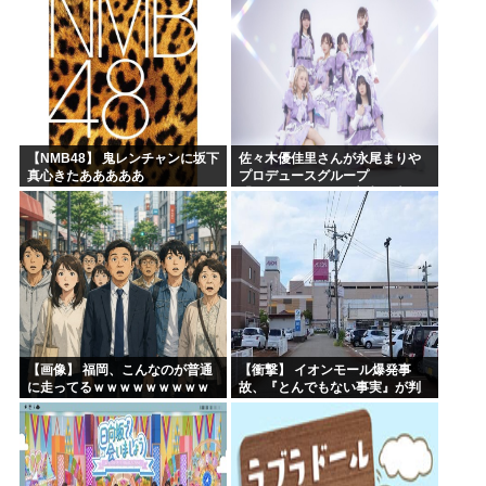
【NMB48】 鬼レンチャンに坂下
佐々木優佳里さんが永尾まりや
真心きたあああああ
プロデュースグループ
「WASURENA」に加入発表！
現在のグループと兼任へ【元
AKB48ゆかるん・まりやぎ】
【画像】 福岡、こんなのが普通
【衝撃】 イオンモール爆発事
に走ってるｗｗｗｗｗｗｗｗｗ
故、『とんでもない事実』が判
ｗｗｗｗｗｗｗ
明してしまう・・・・・・