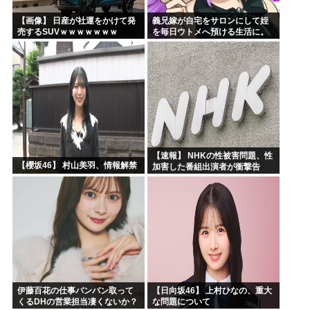
【画像】 日産が社運をかけて発
義兄嫁が自宅をサロンにして姪
売するSUVｗｗｗｗｗｗｗ
を毎日ウトメへ預ける生活に。
数年後、そのツケが一気に回っ
てきて…
【速報】 NHKの性被害問題、性
【櫻坂46】 村山美羽、情報解禁
加害した番組出演者が衝撃告
白！
伊藤百花の仕事バンバン取って
【日向坂46】 上村ひなの、重大
くるDHの営業担当凄くないか？
な問題について