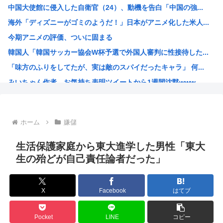
中国大使館に侵入した自衛官（24）、動機を告白「中国の強...
【画像あり】おまいら、この中からロシア美女を選んでしまう...
海外「ディズニーがゴミのようだ！」日本がアニメ化した米人...
【悲報】立ちんぼJK、カメラで撮られて発狂
今期アニメの評価、ついに固まる
「ビールと水を交互に飲まないと倒れるグラス」発売 適正飲...
韓国人「韓国サッカー協会W杯予選で外国人審判に性接待した...
エース級の財務官僚・一松旬氏が“異例転出”へ 官邸幹部「...
「味方のふりをしてたが、実は敵のスパイだったキャラ」 何...
「キスしろ」というヤジからパニックに… 渡邊渚が語るフラ...
みいちゃん作者、お気持ち表明ツイートから1週間沈黙www
【疑問】日本経済、30年停滞←今まで何してたん？www
高市総書記に逆らった財務官僚、左遷されるwww
ヒロアカ見たらまじで好きになったんやが
ホーム
嫌儲
【画像】カノカリ女、とんでもないエ口グッズにされてしまい...
韓国人「日本には韓国みたいなドラッグストアがないので韓国...
生活保護家庭から東大進学した男性「東大
宮崎駿「声優は娼婦のような声」←これ正論すぎるよな
生の殆どが自己責任論者だった」
なんかおもろい漫画ない?
バンダイナムコ決算、プリキュアが前年比大幅減少
X
Facebook
はてブ
財務省のエース、左遷
韓国人「地震で高市早苗ちゃんは北朝鮮の金正恩と比較され完...
Pocket
LINE
コピー