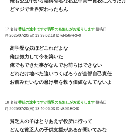
俺も公立中から結構有名な私立中高一貫校に入ったけ
どマジで世界変わったもん
17 名前:
番組の途中ですが翡翠の名無しがお送りします
投稿日
時:2025/07/20(日) 13:39:02.18
ID:wN56wF3y0
高学歴な奴ほどこれだよな
俺は努力して今を築いた
俺でもできた事がなんでお前らはできない
どれだけ地べた這いつくばろうが全部自己責任
お前みたいなの怠け者を救う価値なんてないよ
18 名前:
番組の途中ですが翡翠の名無しがお送りします
投稿日
時:2025/07/20(日) 13:40:06.03
ID:vB9I1EC40
貧乏人の子はとりあえず役所に行って
どんな貧乏人の子供支援があるか聞いてみな