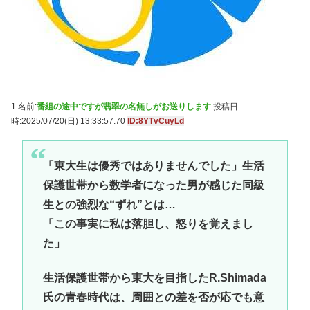
1 名前:
番組の途中ですが翡翠の名無しがお送りします
投稿日
時:2025/07/20(日) 13:33:57.70
ID:8YTvCuyLd
「東大生は優秀ではありませんでした」生活
保護世帯から数学者になった男が感じた同級
生との強烈な“ずれ”とは…
「この事実に私は落胆し、怒りを覚えまし
た」
生活保護世帯から東大を目指したR.Shimada
氏の青春時代は、周囲との差を否が応でも意