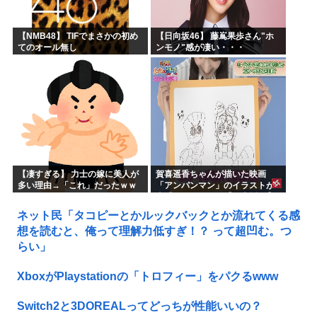
【NMB48】 TIFでまさかの初め
【日向坂46】 藤嶌果歩さん"ホ
てのオール無し
ンモノ"感が凄い・・・
【凄すぎる】 力士の嫁に美人が
賀喜遥香ちゃんが描いた映画
多い理由→「これ」だったｗｗ
「アンパンマン」のイラストが
ｗｗｗｗｗ
上手すぎる！！！【乃木坂46】
ネット民「タコピーとかルックバックとか流れてくる感
想を読むと、俺って理解力低すぎ！？ って超凹む。つ
らい」
XboxがPlaystationの「トロフィー」をパクるwww
Switch2と3DOREALってどっちが性能いいの？