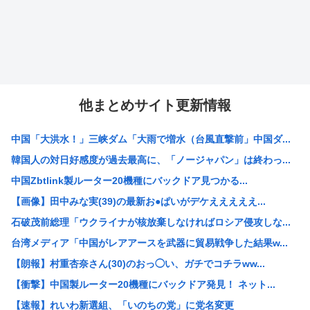
他まとめサイト更新情報
中国「大洪水！」三峡ダム「大雨で増水（台風直撃前」中国ダ...
韓国人の対日好感度が過去最高に、「ノージャパン」は終わっ...
中国Zbtlink製ルーター20機種にバックドア見つかる...
【画像】田中みな実(39)の最新お●ぱいがデケえええええ...
石破茂前総理「ウクライナが核放棄しなければロシア侵攻しな...
台湾メディア「中国がレアアースを武器に貿易戦争した結果w...
【朗報】村重杏奈さん(30)のおっ◯い、ガチでコチラww...
【衝撃】中国製ルーター20機種にバックドア発見！ ネット...
【速報】れいわ新選組、「いのちの党」に党名変更