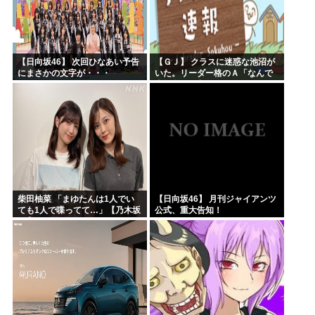
【日向坂46】 次回ひなあい予告
【ＧＪ】 クラスに迷惑な池沼が
にまさかの文字が・・・
いた。リーダー格のＡ「なんで
支援学級に入れないんです
か？」先生「背の高い低いと同
じで、これも個性なの！差別は...
柴田柚菜 「まゆたんは1人でい
【日向坂46】 月刊ジャイアンツ
ても1人で喋ってて…」【乃木坂
公式、重大告知！
46】