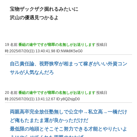
宝物ザックザク掘れるみたいに
沢山の優遇見つかるよ
19 名前:
番組の途中ですが翡翠の名無しがお送りします
投稿日
時:2025/07/20(日) 13:40:41.98
ID:NWk8K5eG0
自己責任論、視野狭窄が相まって稼ぎがいい外資コン
サルが人気なんだろ
20 名前:
番組の途中ですが翡翠の名無しがお送りします
投稿日
時:2025/07/20(日) 13:41:12.67
ID:y8QZnjgD0
両親高卒完全放任塾無しで公立中→私立高→一橋だけ
ど俺もたまたま運が良かっただけだ
最低限の地頭とそこそこ努力できる才能とやりたいよ