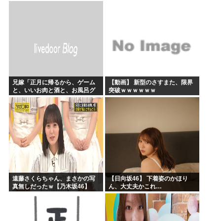
今年のボーナス凄いことになり
そう！！【AKB48いともも】
兄嫁「正月に帰るから、ゲーム
【動画】 新型のさすまた、限界
と、いいお肉と酒と、お風呂グ
突破ｗｗｗｗｗｗ
ッズの準備しとけよ」寝起きの
私「知るかボケ」兄嫁「キィィ
ィィー！！！！」私「あ…」
遠藤さくらちゃん、まさかの写
【日向坂46】 下着姿のかほり
真無しだったｗ【乃木坂46】
ん、大丈夫かこれ…