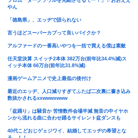
フロム「ダークソウルを完結させるでー！」←おおええ
やん
「徳島県」、エッヂで語られない
言うほどスーパーカブって良いバイクか？
アルファードの一番高いやつを一括で買える僕は素敵
任天堂決算 スイッチ2本体 382万台(前年比34.4%減)ス
イッチ本体 66万台(前年比31.8%減)
漫画ゲームアニメで史上最低の後付け
最近のエッヂ、人口減りすぎてふたば二次裏に書き込み
数抜かされるxxwwwxwww
「盆踊り」は騒音か 苦情数件会場半減 無音の中イヤホ
ンから流れる曲に合わせ踊るサイレント盆ダンスも
40代こどおじゲェジワイ、結婚してエッヂの希望とな
る…！！