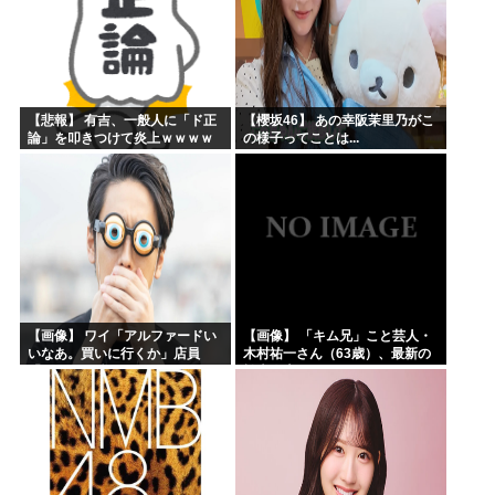
【悲報】 有吉、一般人に「ド正
【櫻坂46】 あの幸阪茉里乃がこ
論」を叩きつけて炎上ｗｗｗｗ
の様子ってことは...
ｗｗｗｗ
【画像】 ワイ「アルファードい
【画像】 「キム兄」こと芸人・
いなあ。買いに行くか」店員
木村祐一さん（63歳）、最新の
「ほいっ見積もりな！」ワイ
松本人志さんとのツーショット
「金額おかしくね？」←お前ら
が完全に別人だとネット騒然！
もそう思うよな？？？？？
「マジで誰かわからん」...