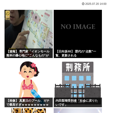
2025.07.20 14:00
山本五十六「明日は真珠湾攻撃か…なんやこれ、デスノート？...
【2019年】 重機の作業員が「なんだこれ」と通報した密...
高市早苗の秘書のガンステージ4はどうなったの？
アメリカ「ヤニねこは黒人をネコ娘にして黒人差別を描いた社...
維新県議、無許可で選挙カーレンタル事業 複数の維新候補が...
韓国人「現在、日本が密かに韓国からパクっているものがこち...
【速報】 専門家「イオンモール
【日向坂46】 歴代の“点数”一
熊本の爆心地に”こんなもの”が
覧、更新される
あったんだけど…」
【画像】 真夏日のプール、ガチ
内田梨瑚受刑者「社会に戻りた
で最高すぎｗｗｗｗｗｗｗｗｗ
いです」
ｗ