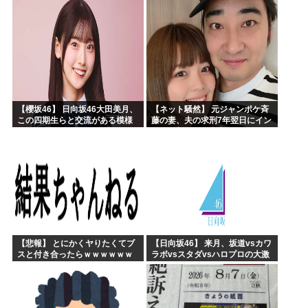
【櫻坂46】 日向坂46大田美月、
【ネット騒然】 元ジャンポケ斉
この四期生らと交流がある模様
藤の妻、夫の求刑7年翌日にイン
スタ更新！その内容がガチでヤ
バすぎる…
【悲報】 とにかくヤりたくてブ
【日向坂46】 来月、坂道vsカワ
スと付き合ったらｗｗｗｗｗｗ
ラボvsスタダvsハロプロの大激
ｗｗｗｗｗｗｗｗｗ
戦