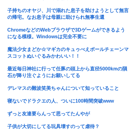
子持ちのオヤジ、川で溺れた息子を助けようとして無言
の帰宅。なお息子は母親に助けられ無事生還
ChromeなどのWebブラウザで3Dゲームができるよう
になる模様。Windowsは完全不要に
魔法少女まどか☆マギカのキュゥべえボールチェーンマ
スコットぬいぐるみかわいい！！
最近毎日神社に行って任豚の頭上から直径5000kmの隕
石が降り注ぐようにお願いしてる
デレマスの難波笑美ちゃんについて知っていること
寝ないでドラクエの人、ついに100時間突破www
ずっと友達要らんって思ってたんやが
子供が大切にしてる玩具壊すのって虐待？