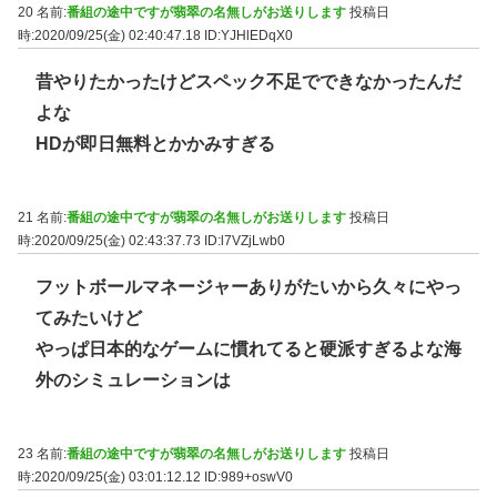
20 名前:
番組の途中ですが翡翠の名無しがお送りします
投稿日
時:2020/09/25(金) 02:40:47.18
ID:YJHlEDqX0
昔やりたかったけどスペック不足でできなかったんだ
よな
HDが即日無料とかかみすぎる
21 名前:
番組の途中ですが翡翠の名無しがお送りします
投稿日
時:2020/09/25(金) 02:43:37.73
ID:l7VZjLwb0
フットボールマネージャーありがたいから久々にやっ
てみたいけど
やっぱ日本的なゲームに慣れてると硬派すぎるよな海
外のシミュレーションは
23 名前:
番組の途中ですが翡翠の名無しがお送りします
投稿日
時:2020/09/25(金) 03:01:12.12
ID:989+oswV0