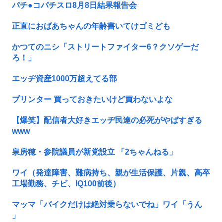
パチ●コパチスロ8月8日結果報告会
正直におばあちゃんの年齢書いてけゴミども
かつてのニシ「ストリートファイター6？クソゲーだ
ろ！」
エッヂ資産1000万超えてる部
プリンター 買っておきたいけど買わないよな
【爆笑】配信者大好きエッヂ民達の必死がやばすぎる
www
泉房穂・参院議員が新党設立 「2ちゃんねる」
ワイ（発達障害、難病持ち、親が生活保護、片親、高卒
工場勤務、チビ、IQ100前後）
マッマ「バイクだけは絶対乗らないでね」ワイ「うん
」