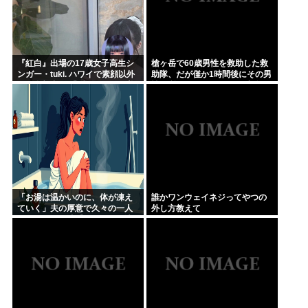
『紅白』出場の17歳女子高生シ
槍ヶ岳で60歳男性を救助した救
ンガー・tuki. ハワイで素顔以外
助隊、だが僅か1時間後にその男
ほぼ全部出し 「隠しきれない美
性が所属していたPTから連絡が
貌」とSNSざわつく
あって……
「お湯は温かいのに、体が凍え
誰かワンウェイネジってやつの
ていく」夫の厚意で久々の一人
外し方教えて
風呂、ハッカ油系オイルを原液
投入した母親の30分…