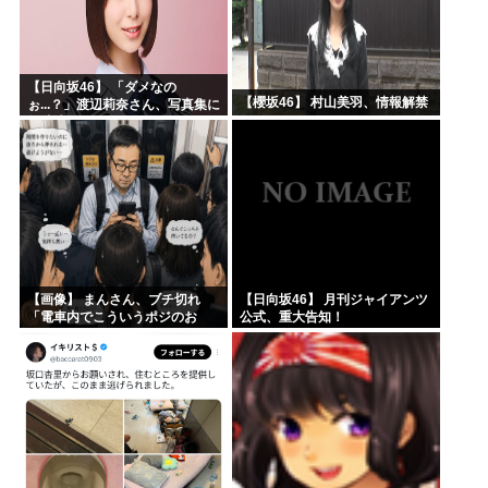
【日向坂46】 「ダメなの
【櫻坂46】 村山美羽、情報解禁
ぉ...？」渡辺莉奈さん、写真集に
興味津々
【画像】 まんさん、ブチ切れ
【日向坂46】 月刊ジャイアンツ
「電車内でこういうポジのお
公式、重大告知！
じ、ガチでイラネ」→