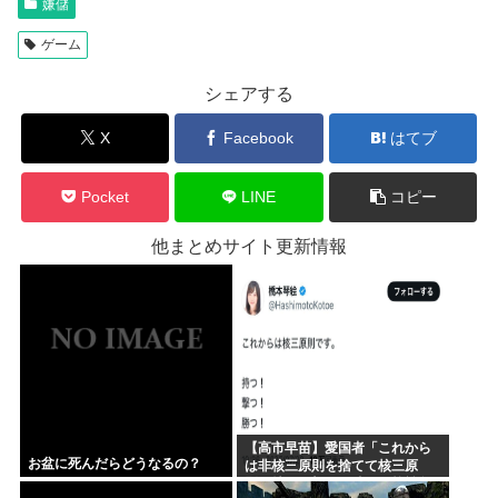
嫌儲
ゲーム
シェアする
X
Facebook
はてブ
Pocket
LINE
コピー
他まとめサイト更新情報
【高市早苗】愛国者「これから
お盆に死んだらどうなるの？
は非核三原則を捨てて核三原
則。持つ！撃つ！勝つ！核戦争