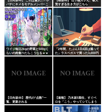
【日向坂46】 これは贅沢... バチ
【櫻坂46】 山下瞳月さん、破天
バチにキメるモデルメンバーこ
荒すぎる生き方がこちら
ちら
ワイジ毎日2kgの野菜と500gく
「2年間、たぶん1日4回は握って
らいの肉食べたらこうなるｗｗ
た」ラスベガスで買った3,000円
ｗ
のキーホルダーを調べたら
【日向坂46】 歴代の“点数”一
【速報】 乃木坂5期生、すぐベ
覧、更新される
ロを「こう」やってシてしまう
ｗｗｗｗｗｗ