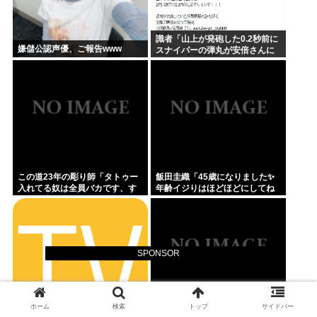
識者「山上が発砲した0.2秒前に
嫌儲公認声優、ご報告www
スナイパーの弾丸が安倍さんに
当たっていた！」 これ。
この道23年の彫り師「タトゥー
飯田圭織「45歳になりました✨
入れてる奴は全員バカです、す
年齢イジりはほどほどにしてね
ごい民度低い」
」
SPONSOR
ホーム
検索
トップ
サイドバー
平成三大事件「ミッチーサッチ
現在利用している格安SIMサービ