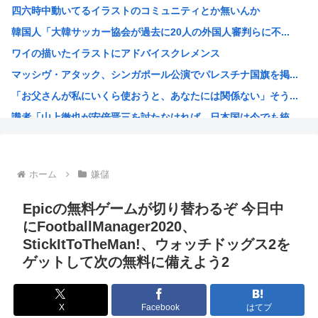
四六時中動いてるイラストのコミュニティとか無いんか
【悲報】ガールズバンドのボーカル、客席ダイブでお胸を揉ま...
韓国人「大韓サッカー協会が過去に20人の外国人審判らに不...
【画像】美人JD「すき家のローストビーフ丼1人で食べてき...
ワイの描いたイラストにアドバイスクレメンス
【悲報】デカイファミチキだと思って買ったら小さかったから...
マッシヴ・アタック、シンガポール公演でパレスチナ国旗を掲...
【悲報】とんでもないヤバい台風さん、お盆を直撃www
「お父さんが私にいくら使おうと、あなたには関係ない」そう...
【韓国株】 7月のKOSPI 28.9％下落…通貨危機を...
識者「山上徹也が安倍晋三を討たなければ、日本国は今でも統...
ファン付き作業着使用男性熱中症で死亡 スポーツドリンクや...
オトンがこれ見てガンダムって言うんやが
灼眼のシャナというラノベwww
ホーム
嫌儲
プーチン「あえて申し上げます。助けてください。」
このガンプラなにかわかる？
Epicの無料ゲームが切り替わるぞ 今日中
エッヂ声優大好き部
にFootballManager2020、
StickItToTheMan!、ウォッチドッグス2を
ラジコンのキングタイガーでスズメバチの巣に突撃「ハチから...
ゲットして次の無料に備えよう2
イチローがマリナーズ主催のHRダービーで見せた活躍にML...
高市早苗、また怪しい経歴が出てくるwww
X
Facebook
はてブ
子供にはロボットアニメ以外禁止にするわ