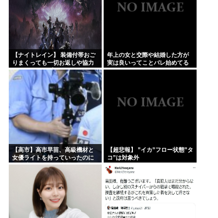
【ナイトレイン】 装備付帯おご
年上の女と交際や結婚した方が
りまくっても一切お返しや協力
実は良いってことバレ始めてる
する気がないプレイヤーいるけ
よな
ど…
【高市】高市早苗、高級機材と
【超悲報】 ”イカ”フロー状態”タ
女優ライトを持っていったのに
コ”は対象外
結局映像でも不気味なトカゲ顔
になってしまう