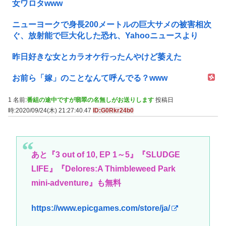
女ワロタwww
ニューヨークで身長200メートルの巨大サメの被害相次
ぐ、放射能で巨大化した恐れ、Yahooニュースより
昨日好きな女とカラオケ行ったんやけど萎えた
お前ら「嫁」のことなんて呼んでる？www
1 名前:
番組の途中ですが翡翠の名無しがお送りします
投稿日
時:2020/09/24(木) 21:27:40.47
ID:G0Rkr24b0
あと『3 out of 10, EP 1～5』『SLUDGE
LIFE』『Delores:A Thimbleweed Park
mini-adventure』も無料
https://www.epicgames.com/store/ja/