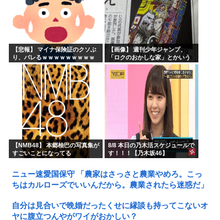
【悲報】 マイナ保険証のクソぶ
【画像】 週刊少年ジャンプ、
り、バレるｗｗｗｗｗｗｗｗｗ
「ロクのおかしな家」とかいう
微妙な漫画を巻頭カラーにした
せいで100万部切る
【NMB48】 本郷柚巴の写真集が
8/8 本日の乃木活スケジュールで
すごいことになってる
す！！！【乃木坂46】
ニュー速愛国保守 「農家はさっさと農業やめろ。こっ
ちはカルローズでいいんだから。農業されたら迷惑だ」
自分は見合いで晩婚だったくせに縁談も持ってこないオ
ヤに腹立つんやがワイがおかしい？