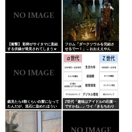
には慣れている、試してみる
か？」
【衝撃】 彩卵がサイタマに直結
フロム「ダークソウルを完結さ
する伏線が発見されてしまうｗ
せるでー！」←おおええやん
ｗｗ
鏡見たら4割くらい白髪になって
Z世代「趣味はアイドルの応援‥
たんだが、流石に染めたほうい
ですかね…」ワイ「きもちわり
いの ？半分おじいちゃんでドン
ーwww」
引きしたわ