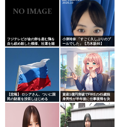
フジテレビが金の卵を産む鶏を
小津玲奈 「すごく久しぶりのプ
自ら絞め殺した模様、社運を賭
ールでした」【乃木坂46】
けたドル箱コンテンツが御蔵入
りになってしまい……
【悲報】 ロシアさん、ついに国
資産1億円突破でFIREの45歳独
民の財産を没収しはじめる
身男性が半年後に仕事復帰を決
意した「1通の通知」