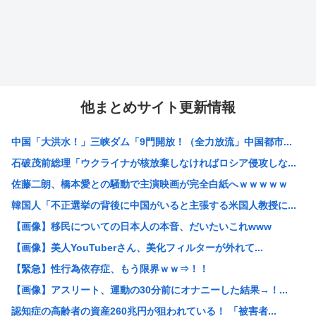
他まとめサイト更新情報
中国「大洪水！」三峡ダム「9門開放！（全力放流」中国都市...
石破茂前総理「ウクライナが核放棄しなければロシア侵攻しな...
佐藤二朗、橋本愛との騒動で主演映画が完全白紙へｗｗｗｗｗ
韓国人「不正選挙の背後に中国がいると主張する米国人教授に...
【画像】移民についての日本人の本音、だいたいこれwww
【画像】美人YouTuberさん、美化フィルターが外れて...
【緊急】性行為依存症、もう限界ｗｗ⇒！！
【画像】アスリート、運動の30分前にオナニーした結果→！...
認知症の高齢者の資産260兆円が狙われている！ 「被害者...