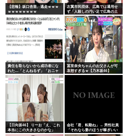
【悲報】坂口杏里、逃走ｗｗｗ
左翼市民団体、広島では通用せ
ｗｗｗｗｗｗｗｗ
ず「人殺しの汚い足で広島の土
を踏むな！」→広島県民「お前
らの方が汚いんじゃ！」「ワシ
らが広島県民じゃ」
責任を取らないから成功者にな
冨里奈央ちゃんのお父さんが可
れた…「とんねるず」「おニャ
哀想すぎるｗ【乃木坂46】
ン子」「AKB」とヒットを出し
続けた秋元康の哲学！！！
【日向坂46】 りーお「え、これ
会社「君、転勤ね」→ 男性社員
本当にこの大きさなのかな」
「それなら妻のほうが稼ぎいい
【藤嶌果歩 1st写真集】
んで辞めます」⇒ 結果・・・