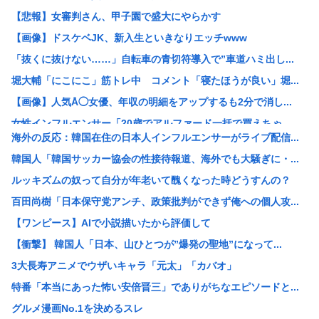
【悲報】女審判さん、甲子園で盛大にやらかす
【画像】ドスケベJK、新入生といきなりエッチwww
「抜くに抜けない……」自転車の青切符導入で”車道ハミ出し...
堀大輔「にこにこ」筋トレ中 コメント「寝たほうが良い」堀...
【画像】人気Å◯女優、年収の明細をアップするも2分で消し...
女性インフルエンサー「20歳でアルファード一括で買えちゃ...
海外の反応：韓国在住の日本人インフルエンサーがライブ配信...
瀬戸環奈がスタイルよすぎて一般男性が隣に並ぶとチンチクリ...
韓国人「韓国サッカー協会の性接待報道、海外でも大騒ぎに・...
【画像】つるの剛士「キムタクを模写した」ﾊﾟｼｬｯwww
ルッキズムの奴って自分が年老いて醜くなった時どうすんの？
【衝撃】ケニアのスイカ、あまりにも薄過ぎるwww
百田尚樹「日本保守党アンチ、政策批判ができず俺への個人攻...
【黒豆】なんだよこの漫画ｗｗｗ【注意】
【ワンピース】AIで小説描いたから評価して
レッサーパンダさん かわいい
【衝撃】 韓国人「日本、山ひとつが”爆発の聖地”になって...
【衝撃】日本人の飼い犬さん、アメリカの上院議員に似すぎた...
3大長寿アニメでウザいキャラ「元太」「カバオ」
【画像】ワイが今まで信じてきた常識www
特番「本当にあった怖い安倍晋三」でありがちなエピソードと...
【悲報】愛知県民、夏恒例の儀式で2人死亡www
グルメ漫画No.1を決めるスレ
【謎】高市早苗の「高市」と「早苗」の出処が不明だと戦慄が...