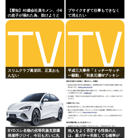
【愛知】40歳会社員モメン、小6
ブサイクすぎて仕事もできなく
の息子が溺れた為、助けようと
て消えたい
して溺れる なお息子は妻が救出
スリムクラブ眞栄田、正直おも
平成三大事件「ミッチーサッチ
んない
ー騒動」「和泉元彌Wブッキン
グ事件」あとひとつは？
BYDスレ名物の劣等民族支那爆
他人をよく否定する性格の人
発連呼ジジイ、今日も大いに丸
は、親ガチャ失敗してる確率が