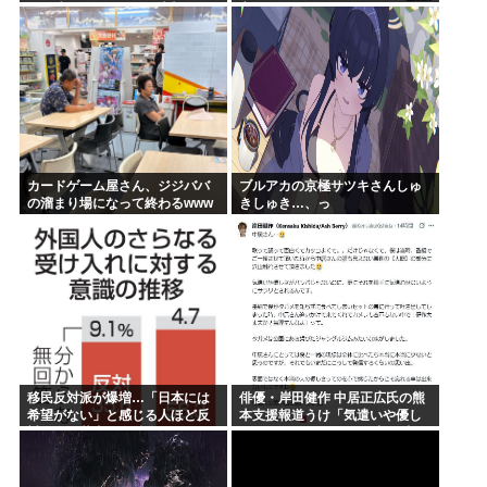
一日吠える！160レス以上
高いんだって
カードゲーム屋さん、ジジババ
ブルアカの京極サツキさんしゅ
の溜まり場になって終わるwww
きしゅき…、っ
移民反対派が爆増…「日本には
俳優・岸田健作 中居正広氏の熊
希望がない」と感じる人ほど反
本支援報道うけ「気遣いや優し
対。進む若者の嫌儲化
さがハンパじゃない」 中居氏と
の思い出を回顧