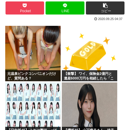
【画像】キオクシア声優・羊宮妃那ちゃん今日も信用できるw...
Pocket
LINE
コピー
デスノートの魅上照がめっちゃ好きなんだが
2020.09.25 04:37
韓国人「最近の日本アニメ業界の勢力図を変えたと言われる作...
靖国神社、自衛官以外の軍服を禁止「コスプレは英霊を侮辱」
エ口漫画描いたんだけどpixivで誰も見ない
AI扱いされた絵師、筆を折る
元温泉ピンクコンパニオンだけ
【衝撃】 ワイ、保険金2億円と
ど、質問ある？
遺産6000万円を相続したら「こ
う」なった・・・