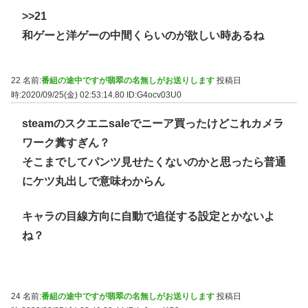
>>21
和ゲーと洋ゲーの中間くらいのが欲しい時あるね
22 名前:
番組の途中ですが翡翠の名無しがお送りします
投稿日
時:2020/09/25(金) 02:53:14.80
ID:G4ocv03U0
steamのスクエニsaleでニーア買ったけどこれカメラ
ワーク糞すぎん？
そこまでしてパンツ見せたくないのかと思ったら普通
にケツ丸出しで意味わからん
キャラの目線方向に自動で追従する設定とかないよ
ね？
24 名前:
番組の途中ですが翡翠の名無しがお送りします
投稿日