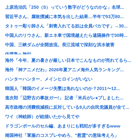
上原浩治氏「250（S）っていう数字がどうなのかな」名球...
習近平さん、腐敗撲滅に本気を出した結果…半年で53万80...
タトゥー彫り師さん「刺青入れてる奴は全員バカです」→30...
中国人のリウさん、新エネ車で国境越えたら遠隔操作で30時...
中国、三峡ダムが全開放流。長江流域で深刻な洪水被害
佐渡島へ旅行
海外「今年、夏の暑さが厳しい日本でこんなものが売れてるら...
【画像】ソープランドさん、門番4人倒さないと入れないよう...
海外「神アニメだわ」2026年夏アニメ海外人気ランキング...
「大阪人、一家に一台たこ焼き器」←ベルギーバージョンがコ...
ハンターハンター、メインヒロインがいない
【静岡】結婚式の衣装合わせに向かった夫婦「何度も何度も追...
韓国人「韓国のイメージ失墜は免れないのか？2011〜12...
【画像】へずま議員、被災地でめちゃくちゃ働いて老人たちを...
進次郎「辺野古の事故ガー!」 記者「米兵がレ●プしました...
【悲報】原爆投下を「なかったこと」にするデマ、SNSで拡...
高市政権の消費税減税に反対している9人の自民党議員が全て...
【画像】CANDY TUNEのJKコス、誇張抜きでレベチ...
ワイ（神絵師）が絵描いたから見てや
【画像】昨日の銀だこ、88人しか買えない88円セールでク...
ドラゴンボールのセル編、あまりにも戦犯が多すぎるwww
お昼ご飯に刺身出したら彼女の機嫌が悪くなったんだけど俺が...
靖国神社「軍服のコスプレやめろ、"慰霊"の意味考えろ」
シカ「全部喰った」 祭り中止