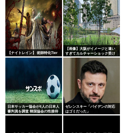
ゃねーか！」（ヽ´ん`）「」 反
屋、500円で売っている！その上
論できる？
店員さんも美人だ！毎日行こ
う！」
【画像】大阪がイメージと違い
【ナイトレイン】 術師特化Tier
すぎてカルチャーショック受け
てる
日本サッカー協会が4人の日本人
ゼレンスキー「バイデンの対応
審判員を調査 韓国協会の性接待
はゴミだった」
疑惑で