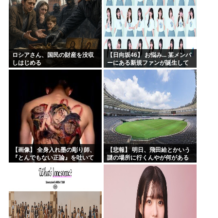
ロシアさん、国民の財産を没収
【日向坂46】 お悩み... 某メンバ
しはじめる
ーにある新規ファンが誕生して
いた
【画像】 全身入れ墨の彫り師、
【悲報】 明日、飛田給とかいう
『とんでもない正論』を吐いて
謎の場所に行くんやが何がある
30万再生されてしまうｗｗｗｗ
んや????・・・・・・・・・
ｗｗｗ