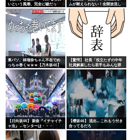
いという風潮、完全に嘘だっ
ムが耐えられない！全開放流し
た・・・・
ろ！」⇒ 下流域の街が壊滅状態
ｗｗｗｗｗ
東パソ、林瑠奈ちゃん不在でめ
【驚愕】 社長「役立たずの中年
っちゃ巻くｗｗｗ【乃木坂46】
社員解雇したら若手もみんな辞
めてしまった…」
【日向坂46】 新曲『イチャイチ
【櫻坂46】 流出... これもう付き
ャ虫』←センターは・・・
合ってるだろ
【18thシングル】