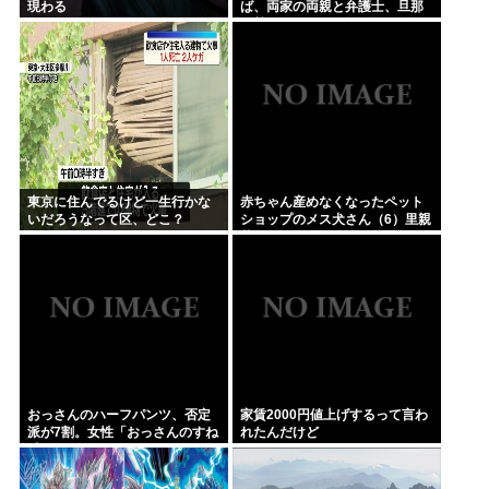
現わる
ば、両家の両親と弁護士、旦那
が勢ぞろい。結局離婚されて無
一文になって一人で一生暮らす
と決まったとき、過去の自...
東京に住んでるけど一生行かな
赤ちゃん産めなくなったペット
いだろうなって区、どこ？
ショップのメス犬さん（6）里親
募集されてしまうwww
おっさんのハーフパンツ、否定
家賃2000円値上げするって言わ
派が7割。女性「おっさんのすね
れたんだけど
毛なんて見たくないじゃないで
すかw」