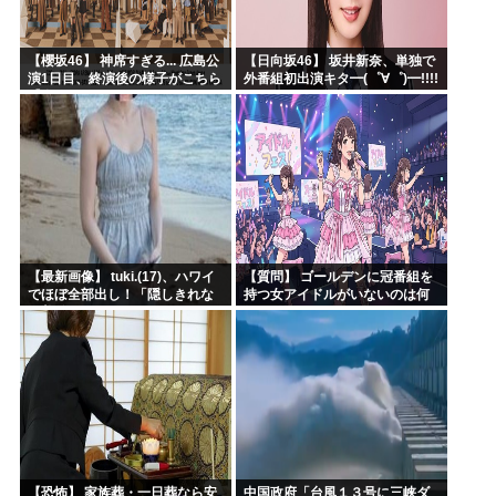
【櫻坂46】 神席すぎる... 広島公
【日向坂46】 坂井新奈、単独で
演1日目、終演後の様子がこちら
外番組初出演キタ━(゜∀゜)━!!!!
【全国ツアー2026 What’s
lonesome?】
【最新画像】 tuki.(17)、ハワイ
【質問】 ゴールデンに冠番組を
でほぼ全部出し！「隠しきれな
持つ女アイドルがいないのは何
い美貌」とSNSざわつく
故なのか？
【恐怖】 家族葬・一日葬なら安
中国政府「台風１３号に三峡ダ