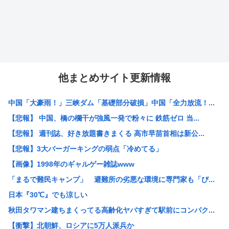
他まとめサイト更新情報
中国「大豪雨！」三峡ダム「基礎部分破損」中国「全力放流！...
【悲報】 中国、橋の欄干が強風一発で粉々に 鉄筋ゼロ 当...
【悲報】 週刊誌、好き放題書きまくる 高市早苗首相は新公...
【悲報】3大バーガーキングの弱点「冷めてる」
【画像】1998年のギャルゲー雑誌www
「まるで難民キャンプ」 避難所の劣悪な環境に専門家も「び...
日本『30℃』でも涼しい
秋田タワマン建ちまくってる高齢化ヤバすぎて駅前にコンパク...
【衝撃】北朝鮮、ロシアに5万人派兵か