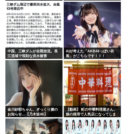
戦
中国、三峡ダムが全開放流。長
AIが考えた「AKB48っぽい衣
江流域で深刻な洪水被害
装」がこちらです！！！
金川紗耶ちゃん、ぎっくり腰の
【動画】 町の中華料理屋さん、
お知らせ…【乃木坂46】
娘の採用で人気店になってしま
う