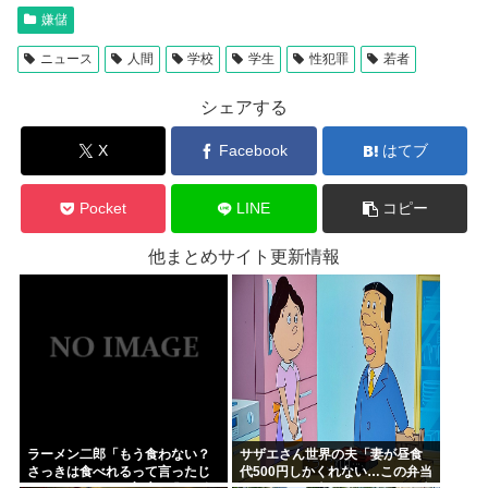
嫌儲
ニュース
人間
学校
学生
性犯罪
若者
シェアする
X
Facebook
はてブ
Pocket
LINE
コピー
他まとめサイト更新情報
ラーメン二郎「もう食わない？
サザエさん世界の夫「妻が昼食
さっきは食べれるって言ったじ
代500円しかくれない…この弁当