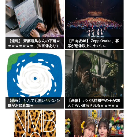
【速報】 齋藤飛鳥さんの下着ｗ
【日向坂46】 Zepp Osaka、客
ｗｗｗｗｗｗｗ （※画像あり）
席が想像以上にヤバい…
【悲報】 とんでも無いヤバい台
【画像】 パパ活待機中の子が20
風がお盆直撃ｗ
人ぐらい激写されるｗｗｗｗｗ
ｗｗｗｗｗｗ