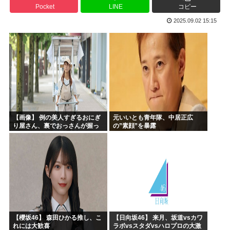
Pocket
LINE
コピー
ケンモメンの生きがいはなに？安倍晋三以外で
2025.09.02 15:15
夏場のロリコンおま●こが蒸れ蒸れしててエッチなぷりきゅあ...
高市早苗、今日長崎で平和祈念式典に参列して被爆体験者と面...
ワールドトリガー、対A級戦闘試験開始から約1年経過
名探偵プリキュア！ 反省会
韓国人「日本の某全国チェーン店の商品写真が話題になってい...
【画像】 例の美人すぎるおにぎ
元いいとも青年隊、中居正広
り屋さん、裏でおっさんが握っ
の”素顔”を暴露
ていたｗｗｗｗｗｗｗｗｗｗｗ
ｗｗｗｗｗｗ
【櫻坂46】 森田ひかる推し、こ
【日向坂46】 来月、坂道vsカワ
れには大歓喜
ラボvsスタダvsハロプロの大激