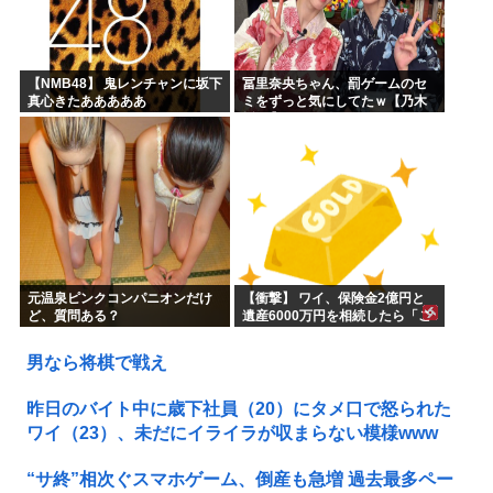
【NMB48】 鬼レンチャンに坂下
冨里奈央ちゃん、罰ゲームのセ
真心きたあああああ
ミをずっと気にしてたｗ【乃木
坂46】
元温泉ピンクコンパニオンだけ
【衝撃】 ワイ、保険金2億円と
ど、質問ある？
遺産6000万円を相続したら「こ
う」なった・・・
男なら将棋で戦え
昨日のバイト中に歳下社員（20）にタメ口で怒られた
ワイ（23）、未だにイライラが収まらない模様www
“サ終”相次ぐスマホゲーム、倒産も急増 過去最多ペー