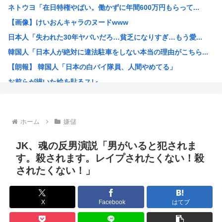
ネトウヨ「在日特権やばい。働かずに年間600万円もらって...
『食料自給率』の低い日本が「核兵器で国を守る！」って、頭...
【画像】けいおんキャラのヌードwww
元カレ4年ひきずってる。
日本人「失われた30年ヤバいだろ…貧乏になりすぎ…もう愛...
PTA会長「PTA参加拒否した親へ最終警告。こうなっても...
韓国人「日本人が絶対に違法駐車をしない本当の理由がこちら...
【悲報】東科大医学部卒の美人YouTuber、直美で炎上...
【朗報】 韓国人「日本の白バイ隊員、人間やめてる」
【朗報】速水もこみちさん、４１歳になってもスーパーイケメ...
お前らが描いた絵を貼るスレ
【衝撃】ナイフ犯人さん、警察官が拳銃なしで現行犯逮捕・・...
ちいかわのモモンガがちんちんに来るんやが
高市早苗、3000万円以上の高級新公用車を購入させ贅を尽...
ホーム
嫌儲
韓国人「30年前から変わらない日本の女子高生の姿に韓国人...
韓国人さん、ネトウヨの痛いところを突いてしまう。「日本人...
JK、魂の反男演説「男がいると犯されま
小泉防衛大臣、高市早苗の被災地訪問PVに張り合うかのよう...
す。殺されます。レイプされたくない！殺
されたくない！」
韓国人「韓国人が日本のラーメンについて勘違いしていること...
生成AIのイラストを使ってTCG作ってる??
お前ら今期アニメ何見てるの？
X
Facebook
はてブ
【衝撃】 韓国人「箱根駅伝、走りながら乾杯してた」