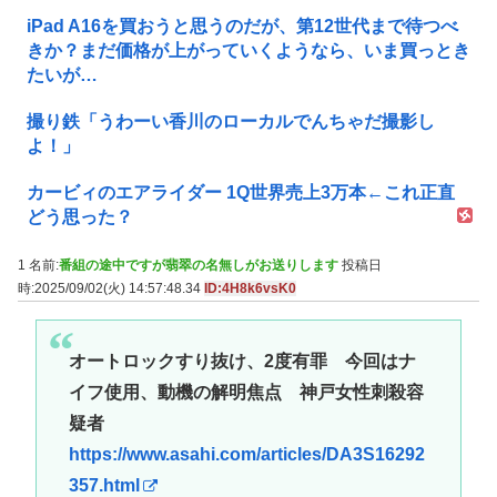
iPad A16を買おうと思うのだが、第12世代まで待つべ
きか？まだ価格が上がっていくようなら、いま買っとき
たいが…
撮り鉄「うわーい香川のローカルでんちゃだ撮影し
よ！」
カービィのエアライダー 1Q世界売上3万本←これ正直
どう思った？
1 名前:
番組の途中ですが翡翠の名無しがお送りします
投稿日
時:2025/09/02(火) 14:57:48.34
ID:4H8k6vsK0
オートロックすり抜け、2度有罪 今回はナ
イフ使用、動機の解明焦点 神戸女性刺殺容
疑者
https://www.asahi.com/articles/DA3S16292
357.html