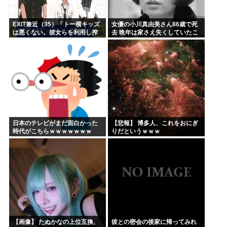
EXIT兼近（35）「トー横キッズ
女優の小川真由美さん86歳で死
は悪くない。彼女らを利用し搾
去 晩年は家さえ失くしていたこ
取しようとする悪い大人たちが
とが判明
問題」
日本のテレビがまだ面白かった
【悲報】 博多人、これをおにぎ
時代がこちらｗｗｗｗｗｗｗ
りだというｗｗｗ
【画像】 たぬかなの上位互換、
彼との密会の後家に帰ってみれ