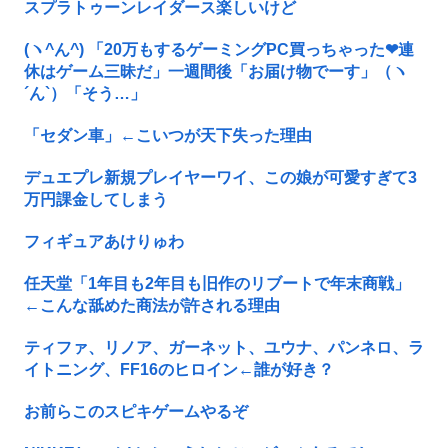
スプラトゥーンレイダース楽しいけど
(ヽ^ん^) 「20万もするゲーミングPC買っちゃった❤連
休はゲーム三昧だ」一週間後「お届け物でーす」（ヽ
´ん`）「そう…」
「セダン車」←こいつが天下失った理由
デュエプレ新規プレイヤーワイ、この娘が可愛すぎて3
万円課金してしまう
フィギュアあけりゅわ
任天堂「1年目も2年目も旧作のリブートで年末商戦」
←こんな舐めた商法が許される理由
ティファ、リノア、ガーネット、ユウナ、パンネロ、ラ
イトニング、FF16のヒロイン←誰が好き？
お前らこのスピキゲームやるぞ