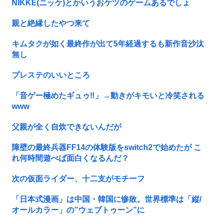
NIKKE(ニッケ)とかいうおケツのゲームあるでしょ
親と絶縁したやつ来て
キムタクが如く最終作が出て5年経過するも新作音沙汰
無し
プレステのいいところ
「音ゲー極めたギュゥ‼️」→動きがキモいと冷笑される
www
父親が全く自炊できないんだが
障壁の最終兵器FF14の体験版をswitch2で始めたが こ
れ何時間遊べば面白くなるんだ？
次の仮面ライダー、十二支がモチーフ
「日本式漫画」は中国・韓国に惨敗。世界標準は「縦/
オールカラー」の”ウェブトゥーン”に