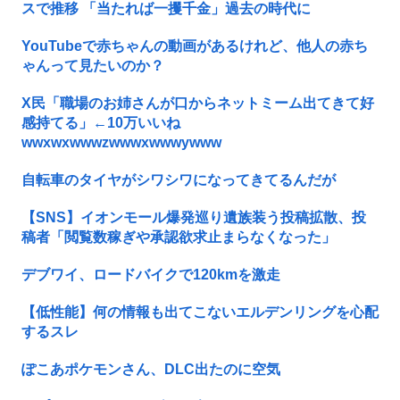
スで推移 「当たれば一攫千金」過去の時代に
YouTubeで赤ちゃんの動画があるけれど、他人の赤ち
ゃんって見たいのか？
X民「職場のお姉さんが口からネットミーム出てきて好
感持てる」←10万いいね
wwxwxwwwzwwwxwwwywww
自転車のタイヤがシワシワになってきてるんだが
【SNS】イオンモール爆発巡り遺族装う投稿拡散、投
稿者「閲覧数稼ぎや承認欲求止まらなくなった」
デブワイ、ロードバイクで120kmを激走
【低性能】何の情報も出てこないエルデンリングを心配
するスレ
ぽこあポケモンさん、DLC出たのに空気