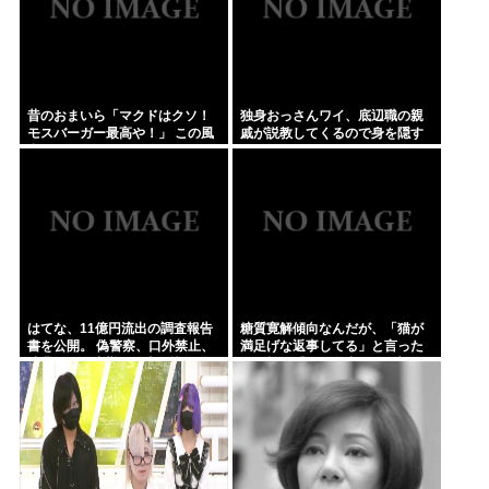
昔のおまいら「マクドはクソ！
独身おっさんワイ、底辺職の親
モスバーガー最高や！」 この風
戚が説教してくるので身を隠す
潮はもう無くなった？
はてな、11億円流出の調査報告
糖質寛解傾向なんだが、「猫が
書を公開。 偽警察、口外禁止、
満足げな返事してる」と言った
残業・休日出勤200時間越、孤
ら母親に「お気の毒w」と言われ
立…。やばすぎて草はえる
た