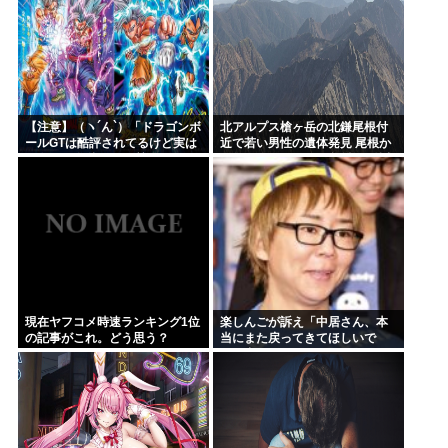
【注意】（ヽ´ん`）「ドラゴンボ
北アルプス槍ヶ岳の北鎌尾根付
ールGTは酷評されてるけど実は
近で若い男性の遺体発見 尾根か
面白い」嫌儲民の悪質なデマに
ら数百メートル下の急斜面 付近
ご注意ください
では男子大学生の行方がわから
ず
現在ヤフコメ時速ランキング1位
楽しんごが訴え「中居さん、本
の記事がこれ。どう思う？
当にまた戻ってきてほしいで
す。中居さんいないテレビ
は…」