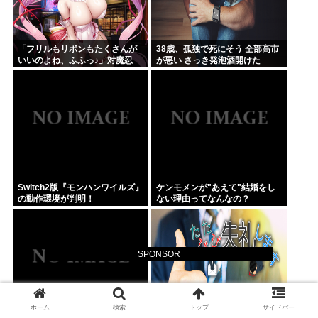
「フリルもリボンもたくさんが
38歳、孤独で死にそう 全部高市
いいのよね、ふふっ♪」対魔忍
が悪い さっき発泡酒開けた
RPG・新イベント『バニーとヨ
ミハラクライシス』
Switch2版『モンハンワイルズ』
ケンモメンが"あえて"結婚をし
の動作環境が判明！
ない理由ってなんなの？
SPONSOR
ホーム
検索
トップ
サイドバー