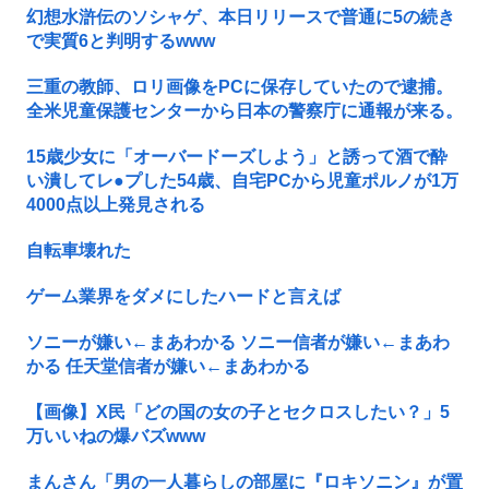
幻想水滸伝のソシャゲ、本日リリースで普通に5の続き
で実質6と判明するwww
三重の教師、ロリ画像をPCに保存していたので逮捕。
全米児童保護センターから日本の警察庁に通報が来る。
15歳少女に「オーバードーズしよう」と誘って酒で酔
い潰してレ●プした54歳、自宅PCから児童ポルノが1万
4000点以上発見される
自転車壊れた
ゲーム業界をダメにしたハードと言えば
ソニーが嫌い←まあわかる ソニー信者が嫌い←まあわ
かる 任天堂信者が嫌い←まあわかる
【画像】X民「どの国の女の子とセクロスしたい？」5
万いいねの爆バズwww
まんさん「男の一人暮らしの部屋に『ロキソニン』が置