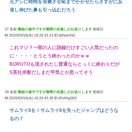
元アシに時間を浪費させ恥までかかせたらさすがに反
省し伸びた鼻も引っ込むだろう
37 名前:
番組の途中ですが翡翠の名無しがお送りします
投稿日
時:2020/03/18(水) 16:26:33.13
ID:qtXipeXv0
これマジ？一部の人に語録だけすごい人気だったの
に・・・・とうとう終わったのかｗｗ
BORUTOも流されたし普通ならとっくに終わりだが
S英社岸影だしまだ平気とか思ってそう
39 名前:
番組の途中ですが翡翠の名無しがお送りします
投稿日
時:2020/03/18(水) 16:26:45.38
ID:iPvAhg5K0
サムライ8を！サムライ8を失ったジャンプはどうな
るの？