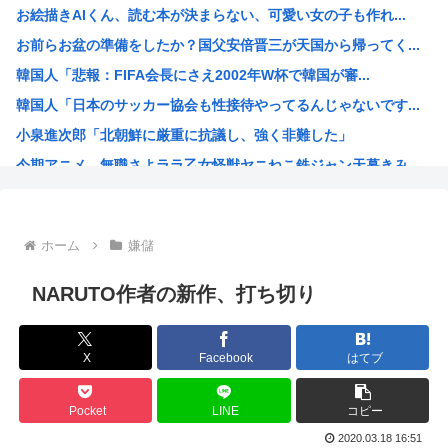
お絵描きAIくん、読む本が決まらない、可愛い女の子も作れ...
中国、技術者の出国を制限へ「国が危険と判断したら出国禁止...
お前らお盆の準備をしたか？国父安倍晋三が天国から帰ってく...
【画像】移民のお値段、明らかになるwww
韓国人「悲報：FIFA会長にさえ2002年W杯で韓国が審...
台風13号、沖縄通過後に950hPaから935hPaに強...
韓国人「日本のサッカー協会も性接待やってるんじゃないです...
大石あきこ、政治活動の休止を宣言
小泉進次郎「北朝鮮に厳重に抗議し、強く非難した」
富裕層の｢ペット離れ｣が止まらない・・・
今期アニメ、無職さよララ乙女怪獣ヤニねこ鉄ジャン天幕きみ...
エビやカニを想わせる濃密な旨味とコク…近所の公園でタダで...
日本さん食料自給率が過去最低に 25年度37% 主要先進...
韓国、日本の新しい防衛白書に対する当てつけで、日本の制止...
ホーム
嫌儲
トランプ大統領、イランとの戦闘「近く終結するだろう」と表...
海外の反応：韓国サッカー協会、国際審判員らを性接待
NARUTO作者の新作、打ち切り
「作り込んである高尚アニメ」なんかよりも「心の揺れ動く少...
トランプ「悪夢のオバマ政権！景気が悪いのはオバマのせい」
X
Facebook
はてブ
ひなこのーと作者、顔と一緒に乳首を晒すも抜けない
中国新聞「高市総理は非核三原則堅持をはっきり言わなかった...
Pocket
LINE
コピー
韓国人「現在の日本の沖縄のスーパーは台風のおかげでこうな...
2020.03.18 16:51