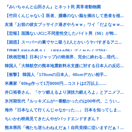
『みいちゃんと山田さん』とネット民 異常者動物園
【竹田くんじゃない】医者、腫瘍のない脳を摘出して患者を植...
友達「お前の彼女ブッサイク過ぎやろｗｗ」ワイ「だよなｗｗ...
【悲報】面識ないJCに不同意性交したバイト男（56）が怖...
【困惑】スーパーの裏でヤニ吸う2人とかいうヤバすぎるアニ...
【悲報】FIFA会長さん、UEFAが許してくれなくて詰む...
【映画悲報】日本(ジャップ)の映画界、完全に終わる…現代...
海賊王の左腕、死亡www
韓国人「大韓航空の熊本地震飲料水支援に対する日本人の反応...
【地震】東京、ドンっと揺れた地震は震度2
【衝撃】 韓国人「170cmの日本人、40cmデカい相手...
ショートスリーパー掘、いよいよもう本当に追い詰められる
米農家「60kg作って1万8000円…コストは2万以上…...
「小泉やめろ！」→市民らが横浜駅前で大絶叫www
井口裕香さん、「ケツ鍛えるより演技力鍛えろよ」とアニメフ...
【悲報】ニューバランスはダサい！onは時代遅れ！サロモン...
氷河期世代『ルッキズムが一番酷かったのは00年代、こうい...
【悲報】渡邊渚さん「私がPTSDと診断された当時、世間は...
海外「日本なんて行くんじゃなかった…」 日本を知ってしま...
【悲報】スーパーの裏でヤニ吸う2人とかいうヤバすぎるアニ...
ちいかわ映画見てきたんやがバッドエンドすぎん？
東京に住むメリット、よく考えると何もない
熊本県民「俺たち逆らわねえだぁ！自民党様に従いますだぁ！...
【画像】大谷真美子のJK時代、ガチで大変なことになるww...