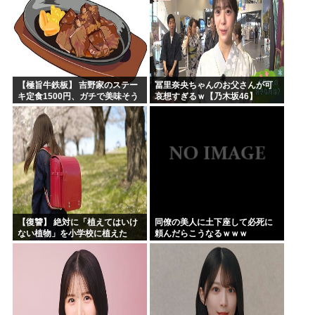
【極旨牛鉄板】 吉野家のステー
冨里奈央ちゃんのお父さんが可
キ定食1500円、ガチで美味そう
哀想すぎるｗ【乃木坂46】
ｗｗｗ
【復讐】 絶対に「植えてはいけ
同僚の美人に土下座して必死に
ない植物」を小学校に植えた
頼んだらこうなるｗｗｗ
→20年経って見に行くと…
「！？」衝撃の光景が・・・