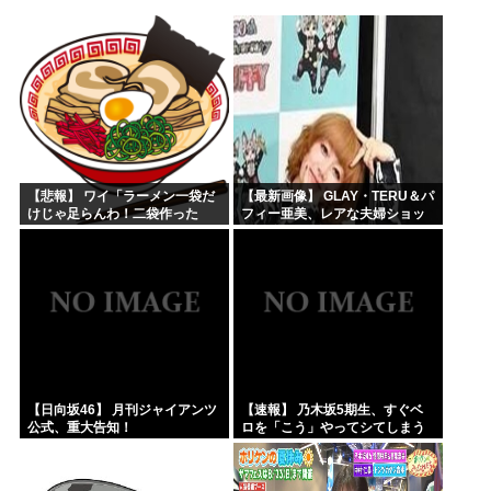
ぺこぱ松蔭寺「みんな右とか左とか拘りすぎ。思想関係なく応...
ワイ、男版ヤニねこやけど
【画像】週刊少年ジャンプ、「ロクのおかしな家」とかいう微...
菅直人元総理、再評価されるwww
【正論】中国政府「日本は原爆の被害者面を辞め、原爆が落と...
拷問官「ヤニネコのキャラで抜け」
【悲報】 ワイ「ラーメン一袋だ
【最新画像】 GLAY・TERU＆パ
けじゃ足らんわ！二袋作った
フィー亜美、レアな夫婦ショッ
ろ！」→結果ｗｗｗ
トを公開してしまう！
【日向坂46】 月刊ジャイアンツ
【速報】 乃木坂5期生、すぐベ
公式、重大告知！
ロを「こう」やってシてしまう
ｗｗｗｗｗｗ