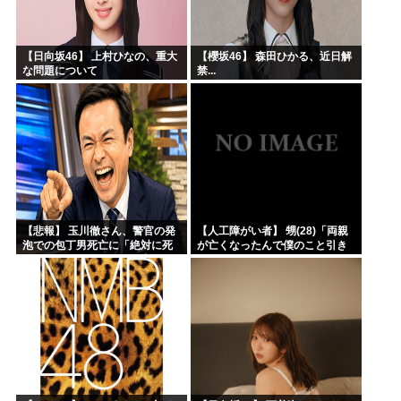
【日向坂46】 上村ひなの、重大
【櫻坂46】 森田ひかる、近日解
な問題について
禁...
【悲報】 玉川徹さん、警官の発
【人工障がい者】 甥(28)「両親
泡での包丁男死亡に「絶対に死
が亡くなったんで僕のこと引き
刑にならない罪なのに警察が死
取ってほしいんですけど！」な
刑にした！」 → 元警官のマジレ
んでいい年したヒキニートを引
スがコチラ → ………
き取らなきゃいけないんだ...