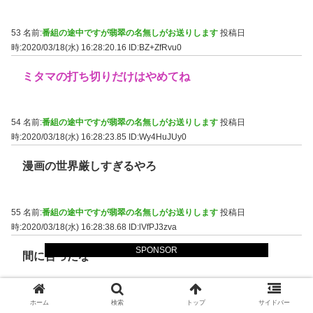
53 名前:
番組の途中ですが翡翠の名無しがお送りします
投稿日
時:2020/03/18(水) 16:28:20.16
ID:BZ+ZfRvu0
ミタマの打ち切りだけはやめてね
54 名前:
番組の途中ですが翡翠の名無しがお送りします
投稿日
時:2020/03/18(水) 16:28:23.85
ID:Wy4HuJUy0
漫画の世界厳しすぎるやろ
55 名前:
番組の途中ですが翡翠の名無しがお送りします
投稿日
時:2020/03/18(水) 16:28:38.68
ID:lVfPJ3zva
SPONSOR
間に合ったな
56 名前:
番組の途中ですが翡翠の名無しがお送りします
投稿日
ホーム
検索
トップ
サイドバー