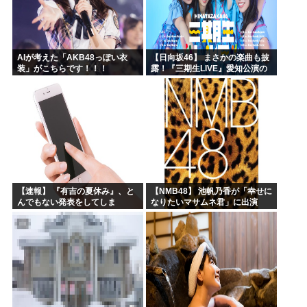
AIが考えた「AKB48っぽい衣
【日向坂46】 まさかの楽曲も披
装」がこちらです！！！
露！『三期生LIVE』愛知公演の
レポがこちら
【速報】 『有吉の夏休み』、と
【NMB48】 池帆乃香が「幸せに
んでもない発表をしてしま
なりたいマサムネ君」に出演
う！！！！！