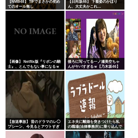
【NMB48】 TIFでまさかの初め
【日向坂46】 下着姿のかほり
てのオール無し
ん、大丈夫かこれ…
【画像】 Netflix版『リボンの騎
後ろに写ってる一ノ瀬美空ちゃ
士』、とんでもない事になるｗ
んがヤバすぎるｗ【乃木坂46】
ｗｗｗｗ
【放送事故】 昔のドラマのレ◯
エネ夫に離婚を突きつけたら私
プシーン、今見るとアウトすぎ
の職場(法律事務所)に乗り込んで
る・・・
きた 堂々と「離婚の法律相談で
す。母の薦めでこちらに参りま