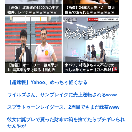
【画像】 北海道の1500万の中古
【画像】24歳の人妻さん、露天
物件、レベチｗｗｗｗｗｗｗｗ
風呂で撮られるｗｗｗｗｗｗｗ
ｗｗｗｗｗｗｗｗｗｗｗｗ
ｗｗｗｗｗｗｗｗｗｗ
【速報】 オードリー、藤嶌果歩
東パソ、林瑠奈ちゃん不在でめ
1st写真集を受け取る【日向坂
っちゃ巻くｗｗｗ【乃木坂46】
46】
【超速報】Yahoo、めっちゃ軽くなる
ワイルズさん、サンブレイクに売上逆転されるwww
スプラトゥーンレイダース、2周目でもまだ緑茶www
彼女に誕プレで貰った財布の箱を捨てたらブチギレられ
たんやが