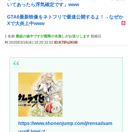
いてあったら浮気確定です」www
GTA6最新映像をネトフリで最速公開するよ！→なぜか
Xで大炎上中www
1 名前:
番組の途中ですが翡翠の名無しがお送りします
投稿日
時:2020/03/18(水) 16:20:32.62
ID:KTIFuJKtM
https://www.shonenjump.com/j/rensai/sam
urai8.html