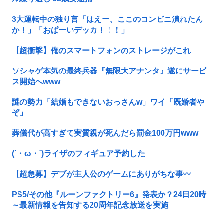
3大運転中の独り言「はえー、ここのコンビニ潰れたん
か！」「おぱーいデッカ！！！」
【超衝撃】俺のスマートフォンのストレージがこれ
ソシャゲ本気の最終兵器『無限大アナンタ』遂にサービ
ス開始へwww
謎の勢力「結婚もできないおっさんw」ワイ「既婚者や
ぞ」
葬儀代が高すぎて実質親が死んだら罰金100万円www
(´・ω・`)ライザのフィギュア予約した
【超急募】デブが主人公のゲームにありがちな事〰
PS5/その他『ルーンファクトリー6』発表か？24日20時
～最新情報を告知する20周年記念放送を実施