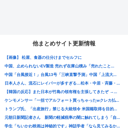
他まとめサイト更新情報
【画像】 松屋、食器の仕分けまでセルフに
中国、止められないEV製造 売れず在庫山積み「売れたこと...
中国「台風接近！」台風13号「三峡直撃予測」中国「上流大...
日本人さん、流石にレイパーが多すぎる…松本・中居・斉藤・...
【韓国の反応】また日本が竹島の領有権を主張してきたぞ →...
ケンモメンサー「一括でアルフォート買っちゃったwクレカ払...
トランプ氏、「出産旅行」禁じる大統領令 米国籍取得を目的...
元朝日新聞記者さん 新聞の軽減税率の闇に触れてしまう「自...
学生「ちいかわ映画は神秘的です」神話学者「なら見てみるか...