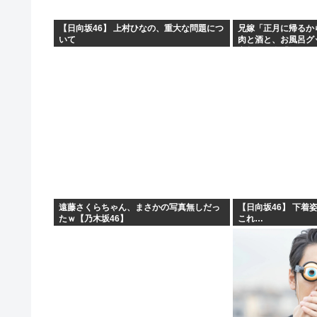
【日向坂46】 上村ひなの、重大な問題につ
兄嫁「正月に帰るか
いて
肉と酒と、お風呂グ
寝起きの私「知るか
ィー！！！！」私「
遠藤さくらちゃん、まさかの写真無しだっ
【日向坂46】 下着
たｗ【乃木坂46】
これ…