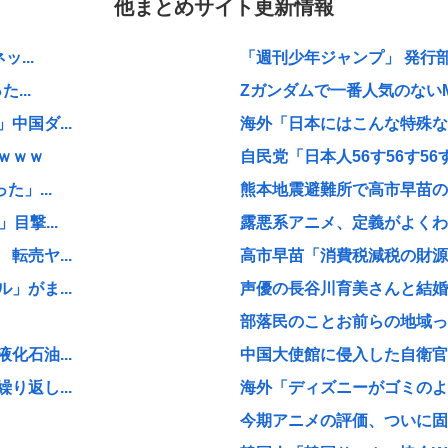
他まとめサイト更新情報
...
「週刊少年ジャンプ」 発行部
...
Zガンダムで一番人気のない
国ダ...
海外「日本にはこんな特殊な標
ｗｗｗ
自民党「日本人56す56す56す
」...
熊本地震避難所で高市早苗の
目撃...
露悪系アニメ、定義がよくわ
売ヤ...
高市早苗「消費税減税の財源
がま...
声優の長谷川育美さんと結婚
部落民のことお前らの地域っ
石油...
中国大使館に侵入した自衛官（
返し...
海外「ディズニーがゴミのよう
今期アニメの評価、ついに固