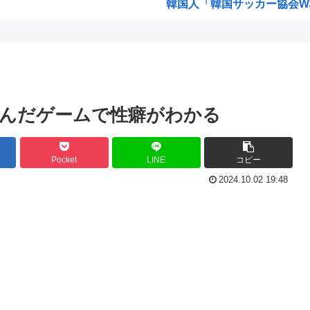
韓国人「韓国サッカー協会W杯
「味方のふりをしてたが、実は
「3...
みいちゃん作者、お気持ち表
意思...
高市総書記に逆らった財務官
入っ...
ヒロアカ見たらまじで好きに
んだゲームで性癖がわかる
【画像】カノカリ女、とんでも
わっ...
韓国人「日本には韓国みたいな
Pocket
LINE
コピー
りま...
宮崎駿「声優は娼婦のような
2024.10.02 19:48
いた...
なんかおもろい漫画ない?
バンダイナムコ決算、プリ
賛...
財務省のエース、左遷
転生...
韓国人「地震で高市早苗ちゃん
高...
山本五十六「明日は真珠湾攻撃
【2019年】 重機の作業員が