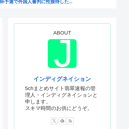
予選で外国人審判に性接待した...
敵のスパイだったキャラ」 何...
明ツイートから1週間沈黙www
僚、左遷されるwww
ABOUT
なったんやが
ないエ口グッズにされてしまい...
ドラッグストアがないので韓国...
声」←これ正論すぎるよな
インディグネイション
キュアが前年比大幅減少
5chまとめサイト翡翠速報の管
理人・インディグネイションと
申します。
は北朝鮮の金正恩と比較され完...
スキマ時間のお供にどうぞ。
か…なんやこれ、デスノート？...
「なんだこれ」と通報した密...