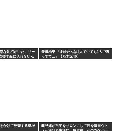
迷惑な池沼がいた。リー
柴田柚菜 「まゆたんは1人でいても1人で喋
支援学級に入れないん
ってて…」【乃木坂46】
の高い低いと同じで、
...
をかけて発売するSUV
義兄嫁が自宅をサロンにして姪を毎日ウト
メへ預ける生活に。数年後、そのツケが一