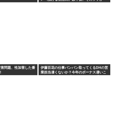
気に回ってきて…
被害問題、性加害した番
伊藤百花の仕事バンバン取ってくるDHの営
！
業担当凄くないか？今年のボーナス凄いこ
とになりそう！！【AKB48いともも】