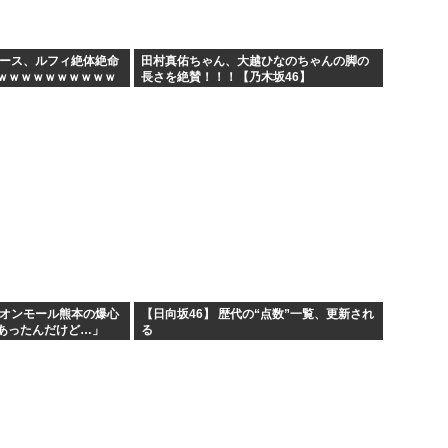
高市早苗の秘書のガンステー
アメリカ「ヤニねこは黒人をネ
ピース、ルフィ絶体絶命
田村真佑ちゃん、大越ひなのちゃんの脚の
ｗｗｗｗｗｗｗｗｗｗ
長さを絶賛！！！【乃木坂46】
維新県議、無許可で選挙カーレ
ｗｗｗｗｗｗｗｗｗｗ
...
韓国人「現在、日本が密かに韓
イオンモール熊本の爆心
【日向坂46】 歴代の“点数”一覧、更新され
があったんだけど…」
る