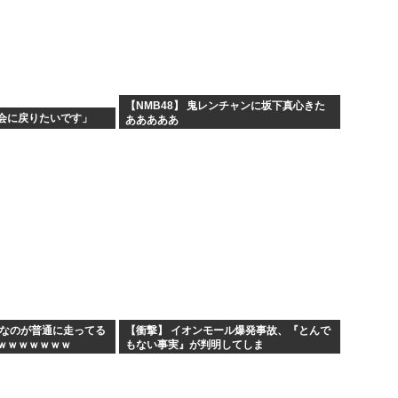
【NMB48】 鬼レンチャンに坂下真心きた
会に戻りたいです」
あああああ
んなのが普通に走ってる
【衝撃】 イオンモール爆発事故、『とんで
ｗｗｗｗｗｗｗ
もない事実』が判明してしま
う・・・・・・