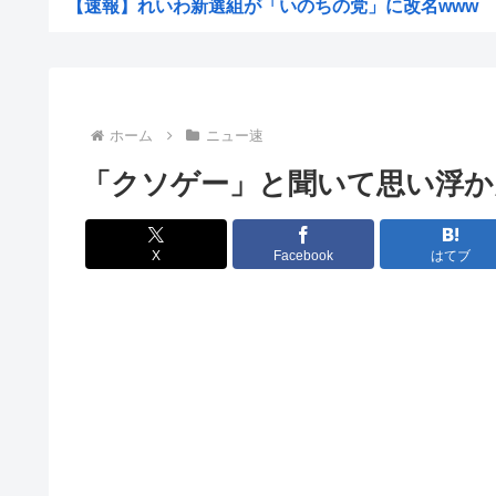
【速報】れいわ新選組が「いのちの党」に改名www
ヨーロッパが中国製メガソーラーを締め出しｗｗｗ
【驚愕】仙台育英初の女子部員・星よつは、須江監督から
【悲報】侍戦士、井端を酷評「競馬の話以外は会話がなく
ホーム
ニュー速
【画像】お姉ちゃん（21）高校生の弟と一緒にお風呂に
「クソゲー」と聞いて思い浮か
ウクライナ、ついに力尽きる
韓国人の対日好感度が過去最高に、「ノージャパン」は終
X
Facebook
はてブ
高市洋一「アメリカで経済学を学んだ。MMT信者じゃあ
【衝撃】「え、これカバー曲だったの！？」って知って驚
中国Zbtlink製ルーター20機種にバックドア見つかる...
【悲報】ディズニーのおいなり巻（600円）、卑猥すぎて
【驚愕】名作『無職転生』凄い事に気付いたwww『無職
セカンドサマーウイカ、AVになってしまう…「このAV最
ワイの株式口座 爆損で逝く