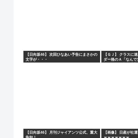
【日向坂46】 次回ひなあい予告にまさかの
【ＧＪ】 クラスに
文字が・・・
ダー格のＡ「なんで
ですか？」先生「背
これも個性なの！差別は
【日向坂46】 月刊ジャイアンツ公式、重大
【画像】 日産が社運
告知！
ｗｗｗｗｗｗｗ