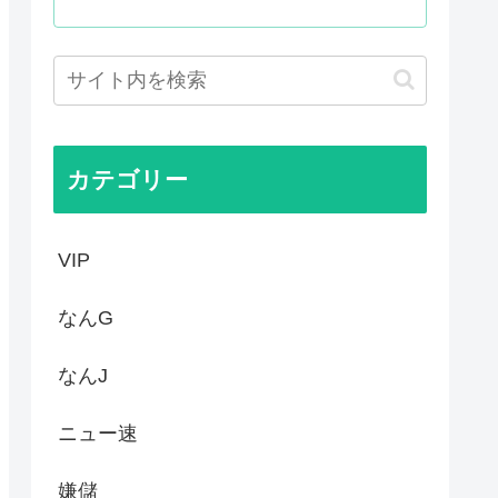
ジ4はどうなったの？
コ娘にして黒人差別を描いた社...
ンタル事業 複数の維新候補が...
国からパクっているものがこち...
カテゴリー
VIP
なんG
なんJ
ニュー速
嫌儲