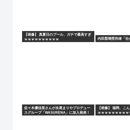
【画像】 真夏日のプール、ガチで最高すぎ
内田梨瑚受刑者「社
ｗｗｗｗｗｗｗｗｗｗ
佐々木優佳里さんが永尾まりやプロデュー
【画像】 福岡、こ
スグループ「WASURENA」に加入発表！
ｗｗｗｗｗｗｗｗｗ
現在のグループと兼任へ【元AKB48ゆかる
ん・まりやぎ】