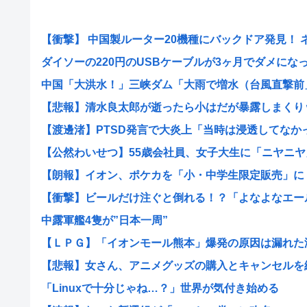
【衝撃】 中国製ルーター20機種にバックドア発見！ ネッ
ダイソーの220円のUSBケーブルが3ヶ月でダメになった
中国「大洪水！」三峡ダム「大雨で増水（台風直撃前」中
【悲報】清水良太郎が逝ったら小はだが暴露しまくり
【渡邊渚】PTSD発言で大炎上「当時は浸透してなかった
【公然わいせつ】55歳会社員、女子大生に「ニヤニヤ」
【朗報】イオン、ポケカを「小・中学生限定販売」に 転
【衝撃】ビールだけ注ぐと倒れる！？「よなよなエール」
中露軍艦4隻が”日本一周”
【ＬＰＧ】「イオンモール熊本」爆発の原因は漏れた液化
【悲報】女さん、アニメグッズの購入とキャンセルを繰り
「Linuxで十分じゃね…？」世界が気付き始める