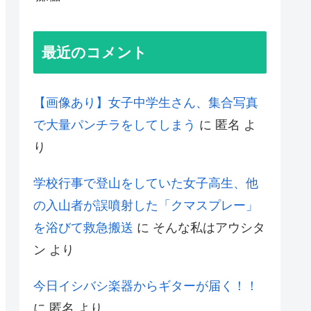
最近のコメント
【画像あり】女子中学生さん、集合写真
で大量パンチラをしてしまう
に
匿名
よ
り
学校行事で登山をしていた女子高生、他
の入山者が誤噴射した「クマスプレー」
を浴びて救急搬送
に
そんな私はアウシタ
ン
より
今日イシバシ楽器からギターが届く！！
に
匿名
より