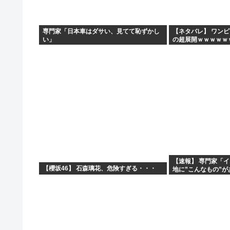
海行ってきたで
中国企業Zbtlink製のルーター20機種にバックドア…...
専門家「日本車はダサい、見てて恥ずかし
【ネタバレ】 ワン
い」
の超展開ｗｗｗｗｗ
実は女に勘違いされている男のオ●ニー挙げてけ
ｗｗｗｗｗｗｗｗｗ
ｗｗｗｗｗｗｗｗｗｗｗ
【悲報】ヤニねこ、BPOで問題視されるwww
【速報】 専門家「
【櫻坂46】 石森璃花、危険すぎる・・・
地に”こんなもの”