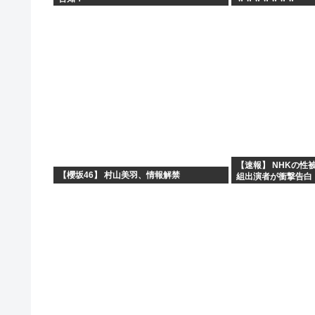
【速報】 NHKの性
【櫻坂46】 村山美羽、情報解禁
組出演者が衝撃告白