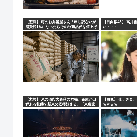
【悲報】 町のお弁当屋さん「申し訳ないが
【日向坂46】 高井
消費税1%になったらその分商品代を値上げ
い・・・
するわ」
【悲報】 米の値段大暴落の危機。在庫が山
【画像】 佳子さま
程ある状態で新米の収穫始まる。「米農家
ｗｗｗｗ
が生活できない」