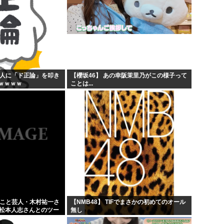
般人に「ド正論」を叩き
【櫻坂46】 あの幸阪茉里乃がこの様子って
ｗｗｗｗ
ことは...
」こと芸人・木村祐一さ
【NMB48】 TIFでまさかの初めてのオール
の松本人志さんとのツー
無し
人だとネット騒然！