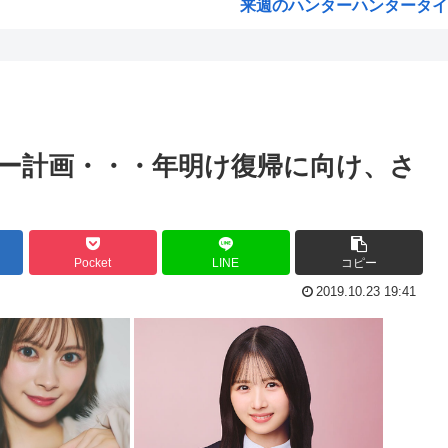
来週のハンターハンタータイソ
を支給
『ヤニねこ』の喫煙や覚醒剤の
けら...
海外「これが文明か！」日本に
た結...
ゼレンスキー大統領「日本の支
支援...
「沢城みゆき」「悠木碧」「坂
ー計画・・・年明け復帰に向け、さ
介入...
「安倍晋三」「麻生太郎」「石
ます...
漫画「人間を舐めるなよ…！
くぱ...
ハンターハンター、とんでも
Pocket
LINE
コピー
撃告...
ひなこのーと作者、ついに限
2019.10.23 19:41
れて...
韓国、日本で韓国籍のインフル
..
【海外の反応】 なぜイチロー
た...
割とマジで年収400以下の人
えて...
露悪系アニメ、次なるステー
「ムクゲェジ漫画」ガチでリ