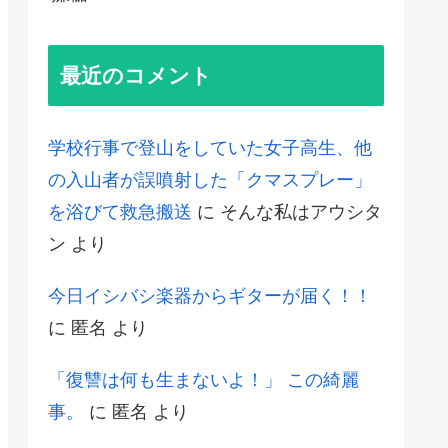
最近のコメント
学校行事で登山をしていた女子高生、他
の入山者が誤噴射した「クマスプレー」
を浴びて救急搬送
に
そんな私はアウシタ
ン
より
今日イシバシ楽器からギターが届く！！
に
匿名
より
「復讐は何も生まないよ！」 この綺麗
事。
に
匿名
より