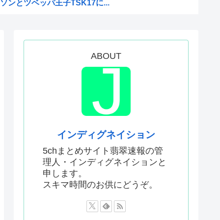
ンとツベッパ王子TSK17に...
注射シーン、青少年への影響を...
比べて超石器時代だった英国に...
援は大きくない」3兆円も支援...
ABOUT
本真綾」「黒沢ともよ」パチ●...
原慎太郎」「高市早苗」 無礼...
」←こういう展開好きなんやが
ねえ伏線が発掘されるwww
界突破
インディグネイション
エンサーが7台の車に当て逃げ...
5chまとめサイト翡翠速報の管
理人・インディグネイションと
はあんなに敬遠四球が多かった...
申します。
ってどう暮らしてるの？この人...
スキマ時間のお供にどうぞ。
ジへ
アルだったwww