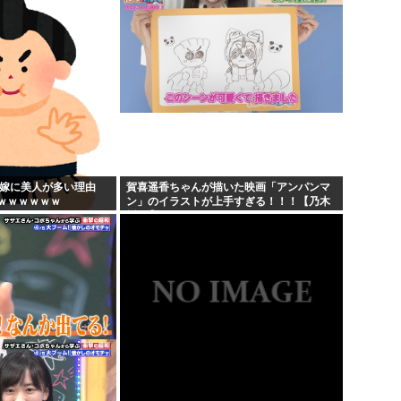
...
の嫁に美人が多い理由
賀喜遥香ちゃんが描いた映画「アンパンマ
ｗｗｗｗｗｗ
ン」のイラストが上手すぎる！！！【乃木
坂46】