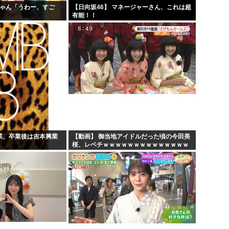
ちゃん「うわー、すご
【日向坂46】 マネージャーさん、これは超
」
有能！！
若菜、卒業後は吉本興業
【動画】 御当地アイドルだった頃の今田美
桜、レベチｗｗｗｗｗｗｗｗｗｗｗｗｗｗ
ｗｗｗｗ