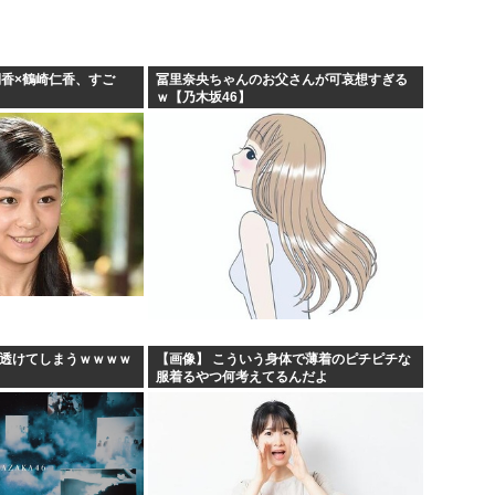
俐香×鶴崎仁香、すご
冨里奈央ちゃんのお父さんが可哀想すぎる
ｗ【乃木坂46】
、透けてしまうｗｗｗｗ
【画像】 こういう身体で薄着のピチピチな
服着るやつ何考えてるんだよ