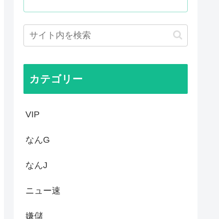
るのに未だにどこのメディアも...
00万部割れwww
いてきた八百屋で一目惚れした...
カテゴリー
VIP
なんG
なんJ
ニュー速
嫌儲