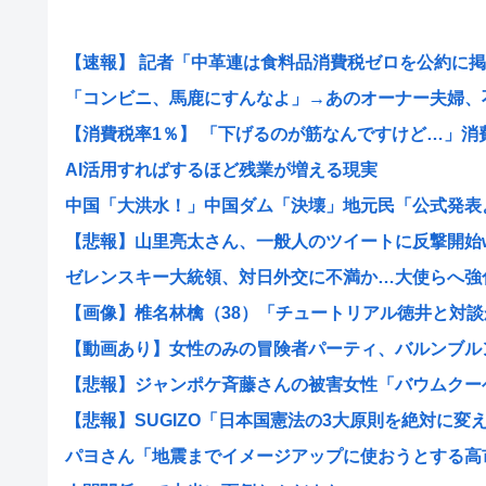
【速報】 記者「中革連は食料品消費税ゼロを公約に掲げ
「コンビニ、馬鹿にすんなよ」→あのオーナー夫婦、不起
【消費税率1％】 「下げるのが筋なんですけど…」消費減
AI活用すればするほど残業が増える現実
中国「大洪水！」中国ダム「決壊」地元民「公式発表より
【悲報】山里亮太さん、一般人のツイートに反撃開始
ゼレンスキー大統領、対日外交に不満か…大使らへ強
【画像】椎名林檎（38）「チュートリアル徳井と対談か
【動画あり】女性のみの冒険者パーティ、バルンブルンす
【悲報】ジャンポケ斉藤さんの被害女性「バウムクーヘン
【悲報】SUGIZO「日本国憲法の3大原則を絶対に変えさ
パヨさん「地震までイメージアップに使おうとする高市早