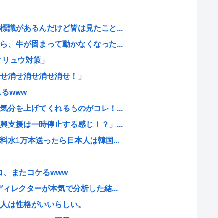
識があるんだけど皆は見たこと...
、牛が固まって動かなくなった...
クリュウ対策」
せ消せ消せ消せ消せ！」
るwww
分を上げてくれるものがコレ！...
支援は一時停止する感じ！？」...
水1万本送ったら日本人は韓国...
コ、またコケるwww
ィレクターが本気で分析した結...
人は性格がいいらしい。