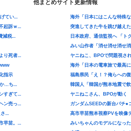
他まとめサイト更新情報
てい...
海外「日本にはこんな特殊な標
訴ｗ...
突進してきた牛を跳び越えたら
税...
日本政府、通信監視へ 「ト
みい山作者「消せ消せ消せ消
死者...
ヤニねこ、BPOで問題視され
www
海外「日本の電車旅で最高に気
化指示
福島県民「え！？俺らへの復興
…ち...
韓国人「韓国が熊本地震で飲料
ぎて...
ヤニねこさん、BPOが動く
売っ...
ガンダムSEEDの新台パチ●
...
高市早苗熊本視察PVを映像デ
苗。...
みいちゃんのモデルになった