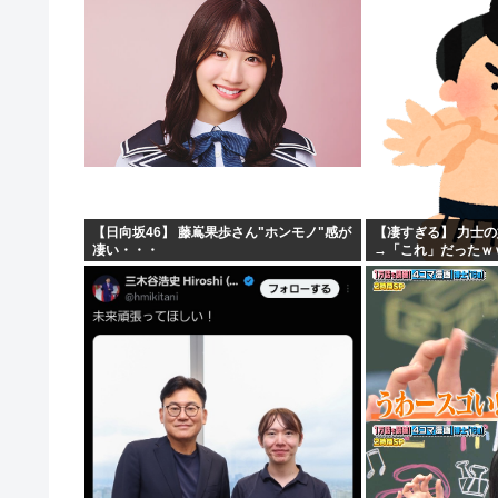
思うよな？？？？？
「マジで誰かわからん」
【日向坂46】 藤嶌果歩さん"ホンモノ"感が
【凄すぎる】 力士
凄い・・・
→「これ」だったｗ