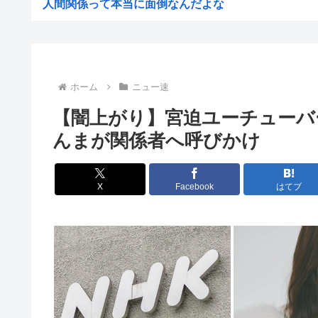
人間関係って本当に面倒なんだよな
赤十字、スペイン領セウタに殺到した不法移民に物資
【悲報】女さん、事故（全治4ヶ月半・車は廃車）でぶつ
高市早苗熊本視察PVを映像ディレクターが本気で分析し
ホーム
ニュー速
ゼレンスキー大統領「日本の支援は大きくない」3兆円も
【闇上がり】宮迫ユーチューバ
【ひろゆき他】Xのインフルエンサー達「高市さぁ、為替
んまが関係者へ呼びかけ
前泊博盛氏「私が総理大臣になったら中国に謝罪しに行き
【画像】ひなこのーと作者、またも一線を超える(朝活～
X
Facebook
はてブ
【速報】NHKの性被害問題、性加害した番組出演者が衝
仲居さんに「ありがとう」と言うエッヂャー、袋叩きにさ
円は年末149円へ、BofA予想修正 協調介入に加え日銀.
【消費減税】日本の社会保障、岐路に 財源5兆円見通し立
高市「永住許可が出たら生活保護貰おうなんて外国人が増
最近の若年、芸能人を全然知らないwww