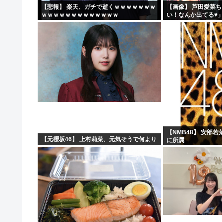
【悲報】 楽天、ガチで逝くｗｗｗｗｗｗｗ
【画像】 芦田愛菜
ｗｗｗｗｗｗｗｗｗｗｗｗｗ
い！なんか出てる♥
【NMB48】 安部
【元櫻坂46】 上村莉菜、元気そうで何より
に所属