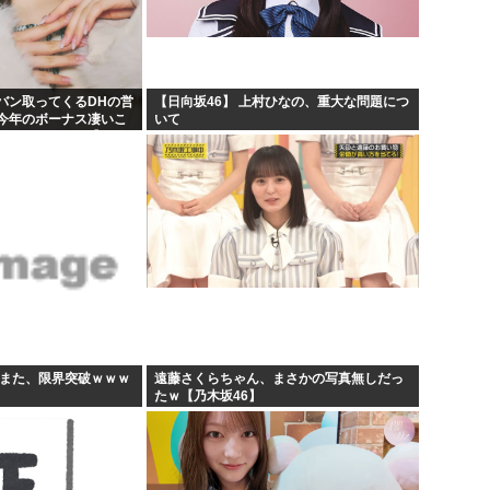
【原爆の日】へいわをかえせ
課す...
みい山、あんだけ騒ぎになって
んね...
週刊少年ジャンプ、発行部数1
バン取ってくるDHの営
【日向坂46】 上村ひなの、重大な問題につ
今年のボーナス凄いこ
いて
日本人「うちの犬、たまたまつ
KB48いともも】
すまた、限界突破ｗｗｗ
遠藤さくらちゃん、まさかの写真無しだっ
たｗ【乃木坂46】