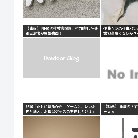
秋田にアラブが2兆円の投資決定
イランがホルムズ海峡を通航する全商船に7%の通航料を
【悲報】ちいかわ原作セイレーン編リアルタイム勢「つま
【速報】 NHKの性被害問題、性加害した番
伊藤百花の仕事バン
組出演者が衝撃告白！
業担当凄くないか？
ワイの昼飯見て
とになりそう！！【A
兄嫁「正月に帰るから、ゲームと、いいお
【動画】 新型のさ
肉と酒と、お風呂グッズの準備しとけよ」
ｗｗｗ
寝起きの私「知るかボケ」兄嫁「キィィィ
ィー！！！！」私「あ…」