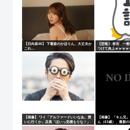
【日向坂46】 下着姿のかほりん、大丈夫か
【悲報】 有吉、一
これ…
つけて炎上ｗｗｗｗ
【画像】 ワイ「アルファードいいなあ。買
【画像】 「キム兄
いに行くか」店員「ほいっ見積もりな！」
ん（63歳）、最新
ワイ「金額おかしくね？」←お前らもそう
ショットが完全に別