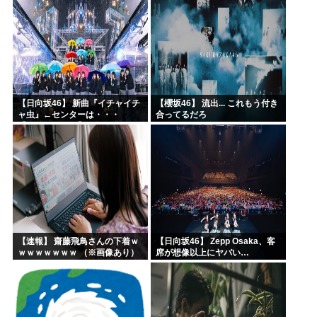
【日向坂46】 新曲『イチャイチ
【櫻坂46】 流出... これもう付き
ャ虫』←センターは・・・
合ってるだろ
【18thシングル】
【速報】 齋藤飛鳥さんの下着ｗ
【日向坂46】 Zepp Osaka、客
ｗｗｗｗｗｗｗ （※画像あり）
席が想像以上にヤバい…