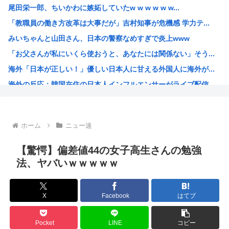
尾田栄一郎、ちいかわに嫉妬していたw w w w w w...
【朗報】秋葉原、かつての活気がガチで戻るwww
「教職員の働き方改革は大事だが」吉村知事が危機感 学力テ...
【画像】 女雀士さん、普通に脱いでしまうwww
みいちゃんと山田さん、日本の警察なめすぎで炎上www
新しく来た日本人の先生がとても若く見えると話題に。アメリ...
「お父さんが私にいくら使おうと、あなたには関係ない」そう...
【うさぎおいしい】「ウサギの島」生態系に異変、観光客「過...
海外「日本が正しい！」優しい日本人に甘える外国人に海外が...
【画像】パパ活1回15000円で生活しているホームレス少...
海外の反応：韓国在住の日本人インフルエンサーがライブ配信...
【困惑】アルゼンチン協会、FIFA会長を全面支持「過ちを...
韓国人「韓国サッカー協会の性接待報道、海外でも大騒ぎに・...
ルッキズムの奴って自分が年老いて醜くなった時どうすんの？
ホーム
ニュー速
最近のきらら漫画、オ●ニーシーンがあったりと下品すぎる
百田尚樹「日本保守党アンチ、政策批判ができず俺への個人攻...
【驚愕】偏差値44の女子高生さんの勉強
【ワンピース】AIで小説描いたから評価して
法、ヤバいｗｗｗｗｗ
【衝撃】 韓国人「日本、山ひとつが”爆発の聖地”になって...
3大長寿アニメでウザいキャラ「元太」「カバオ」
X
Facebook
はてブ
特番「本当にあった怖い安倍晋三」でありがちなエピソードと...
グルメ漫画No.1を決めるスレ
Pocket
LINE
コピー