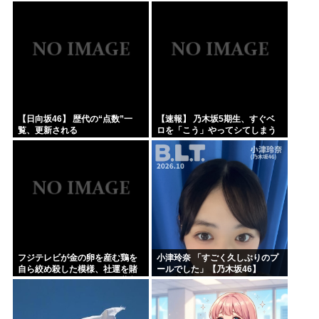
ｗ
のキーホルダーを調べたら
【日向坂46】 歴代の“点数”一
【速報】 乃木坂5期生、すぐベ
覧、更新される
ロを「こう」やってシてしまう
ｗｗｗｗｗｗ
フジテレビが金の卵を産む鶏を
小津玲奈 「すごく久しぶりのプ
自ら絞め殺した模様、社運を賭
ールでした」【乃木坂46】
けたドル箱コンテンツが御蔵入
りになってしまい……