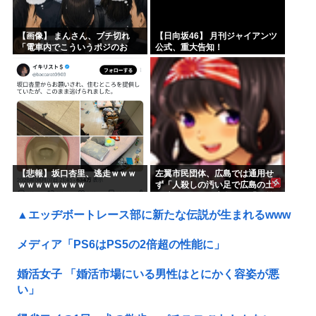
【画像】 まんさん、ブチ切れ
【日向坂46】 月刊ジャイアンツ
「電車内でこういうポジのお
公式、重大告知！
じ、ガチでイラネ」→
【悲報】坂口杏里、逃走ｗｗｗ
左翼市民団体、広島では通用せ
ｗｗｗｗｗｗｗｗ
ず「人殺しの汚い足で広島の土
を踏むな！」→広島県民「お前
らの方が汚いんじゃ！」「ワシ
▲エッヂボートレース部に新たな伝説が生まれるwww
らが広島県民じゃ」
メディア「PS6はPS5の2倍超の性能に」
婚活女子 「婚活市場にいる男性はとにかく容姿が悪
い」