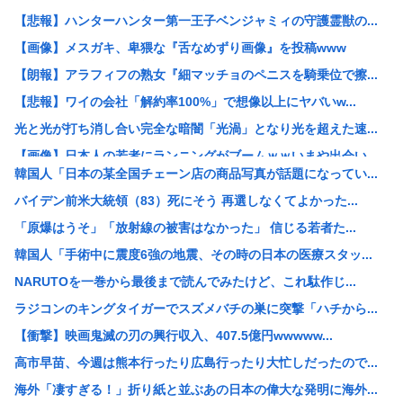
【悲報】ハンターハンター第一王子ベンジャミィの守護霊獣の...
【画像】メスガキ、卑猥な『舌なめずり画像』を投稿www
【朗報】アラフィフの熟女『細マッチョのペニスを騎乗位で擦...
【悲報】ワイの会社「解約率100%」で想像以上にヤバいw...
光と光が打ち消し合い完全な暗闇「光渦」となり光を超えた速...
【画像】日本人の若者にランニングがブームｗｗいまや出会い...
韓国人「日本の某全国チェーン店の商品写真が話題になってい...
日本のソシャゲ業界、ラストウォーサバイバルとかいう中国ソ...
バイデン前米大統領（83）死にそう 再選しなくてよかった...
木村容疑者の爆乳同級生、インタビューを受けてしまうwww
「原爆はうそ」「放射線の被害はなかった」 信じる若者た...
逃げ上手の若君の公式X、トンデモない物を公開www
韓国人「手術中に震度6強の地震、その時の日本の医療スタッ...
【朗報】 秋田県、UAEのオイルマネー2兆円が転がり込ん...
NARUTOを一巻から最後まで読んでみたけど、これ駄作じ...
【イーロン・マスク】NVIDIAのGPUだけを使うと決め...
ラジコンのキングタイガーでスズメバチの巣に突撃「ハチから...
熊本世帯に10万円貸し付け、無利子www
【衝撃】映画鬼滅の刃の興行収入、407.5億円wwwww...
【悲報】高市首相の靖国参拝「適切に判断」 …総理になる前...
高市早苗、今週は熊本行ったり広島行ったり大忙しだったので...
居酒屋で｢とりわさ｣を食べた医師､全身麻痺に｢死んだ方が...
海外「凄すぎる！」折り紙と並ぶあの日本の偉大な発明に海外...
【画像】黒ギャル「おぢってこういうのが好きなんでしょ？w...