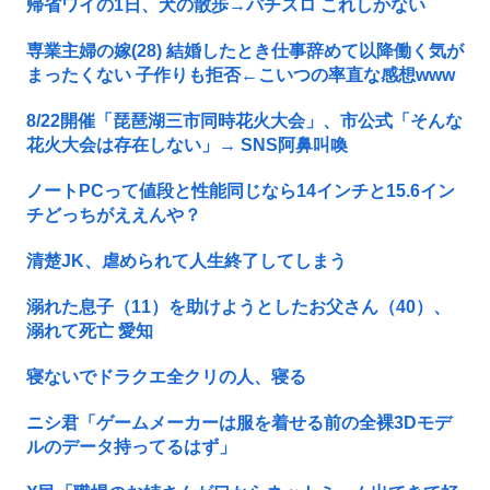
帰省ワイの1日、犬の散歩→パチスロ これしかない
専業主婦の嫁(28) 結婚したとき仕事辞めて以降働く気が
まったくない 子作りも拒否←こいつの率直な感想www
8/22開催「琵琶湖三市同時花火大会」、市公式「そんな
花火大会は存在しない」→ SNS阿鼻叫喚
ノートPCって値段と性能同じなら14インチと15.6イン
チどっちがええんや？
清楚JK、虐められて人生終了してしまう
溺れた息子（11）を助けようとしたお父さん（40）、
溺れて死亡 愛知
寝ないでドラクエ全クリの人、寝る
ニシ君「ゲームメーカーは服を着せる前の全裸3Dモデ
ルのデータ持ってるはず」