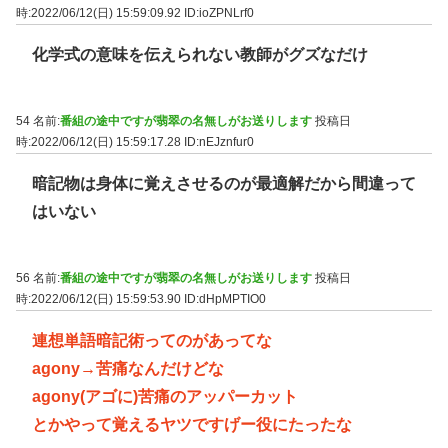
時:2022/06/12(日) 15:59:09.92
ID:ioZPNLrf0
化学式の意味を伝えられない教師がグズなだけ
54 名前:
番組の途中ですが翡翠の名無しがお送りします
投稿日
時:2022/06/12(日) 15:59:17.28
ID:nEJznfur0
暗記物は身体に覚えさせるのが最適解だから間違って
はいない
56 名前:
番組の途中ですが翡翠の名無しがお送りします
投稿日
時:2022/06/12(日) 15:59:53.90
ID:dHpMPTIO0
連想単語暗記術ってのがあってな
agony→苦痛なんだけどな
agony(アゴに)苦痛のアッパーカット
とかやって覚えるヤツですげー役にたったな