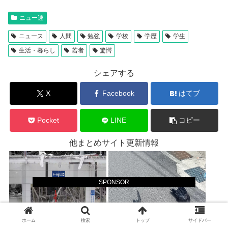
ニュー速
ニュース
人間
勉強
学校
学歴
学生
生活・暮らし
若者
驚愕
シェアする
X
Facebook
はてブ
Pocket
LINE
コピー
他まとめサイト更新情報
SPONSOR
ホーム
検索
トップ
サイドバー