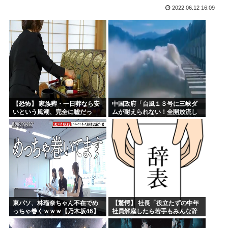
2022.06.12 16:09
四六時中動いてるイラストのコミュニティとか無いんか
韓国人「大韓サッカー協会が過去に20人の外国人審判らに不...
ワイの描いたイラストにアドバイスクレメンス
マッシヴ・アタック、シンガポール公演でパレスチナ国旗を掲...
「お父さんが私にいくら使おうと、あなたには関係ない」そう...
識者「山上徹也が安倍晋三を討たなければ、日本国は今でも統...
【恐怖】 家族葬・一日葬なら安
中国政府「台風１３号に三峡ダ
いという風潮、完全に嘘だっ
ムが耐えられない！全開放流し
た・・・・
ろ！」⇒ 下流域の街が壊滅状態
ｗｗｗｗｗ
東パソ、林瑠奈ちゃん不在でめ
【驚愕】 社長「役立たずの中年
っちゃ巻くｗｗｗ【乃木坂46】
社員解雇したら若手もみんな辞
めてしまった…」