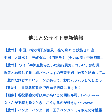
他まとめサイト更新情報
【悲報】 中国、橋の欄干が強風一発で粉々に 鉄筋ゼロ 当...
中国「大洪水！」三峡ダム「9門開放！（全力放流」中国都市...
【悲報】 ワイ「半沢直樹みたいな銀行員カッコいい」銀行員...
医者と結婚して勝ち組だったはずの専業主婦「医者と結婚して...
一般作だけどエロいシーンがあって、妙にムラムラしてしまっ...
【政治】 皇室典範改正で自民党選挙に負ける！
【画像】現役最強の呼び声が高いこの回転寿司、レベチwww
女さんが下着を脱ぐとき、こうなるのが好きなやつwww
【悲報】ハンターハンター第一王子ベンジャミィさんの守護霊...