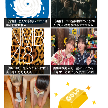
【悲報】 とんでも無いヤバい台
【画像】 パパ活待機中の子が20
風がお盆直撃ｗ
人ぐらい激写されるｗｗｗｗｗ
ｗｗｗｗｗｗ
【NMB48】 鬼レンチャンに坂下
冨里奈央ちゃん、罰ゲームのセ
真心きたあああああ
ミをずっと気にしてたｗ【乃木
坂46】