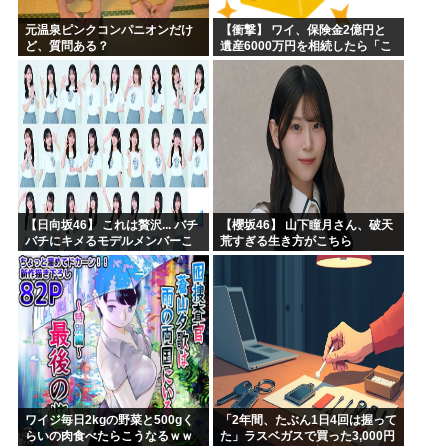
元温泉ピンクコンパニオンだけ
【衝撃】 ワイ、保険金2億円と
ど、質問ある？
遺産6000万円を相続したら「こ
う」なった・・・
【日向坂46】 これは贅沢... バチ
【櫻坂46】 山下瞳月さん、破天
バチにキメるモデルメンバーこ
荒すぎる生き方がこちら
ちら
ワイジ毎日2kgの野菜と500gく
「2年間、たぶん1日4回は握って
らいの肉食べたらこうなるｗｗ
た」ラスベガスで買った3,000円