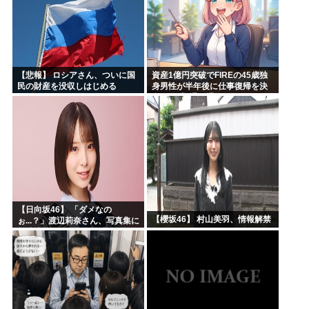
【悲報】 ロシアさん、ついに国
資産1億円突破でFIREの45歳独
民の財産を没収しはじめる
身男性が半年後に仕事復帰を決
意した「1通の通知」
【日向坂46】 「ダメなの
【櫻坂46】 村山美羽、情報解禁
ぉ...？」渡辺莉奈さん、写真集に
興味津々