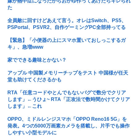
嫁が熱中症になったからおかゆ作ってあげたらキレられ
た
全員敵に回すけどあえて言う。オレはSwitch、PS5、
PSPortal、PSVR2、自作ゲーミングPC全部持ってる
【緊急】「小便器の上にスマホ置いておしっこするガ
キ」、急増www
家でできる趣味とかない？
アップル 中国製メモリーチップをテスト 中国様が任天
堂も助けてくださるかも
RTA「任意コードやとんでもないバグで数分でクリア
します」←うひょ~ RTA「正攻法で数時間かけてクリア
します」←これ
OPPO、ミドルレンジスマホ「OPPO Reno16 5G」を
発表。4つの5000万画素カメラを搭載し、片手でも操作
しやすい小型モデルに