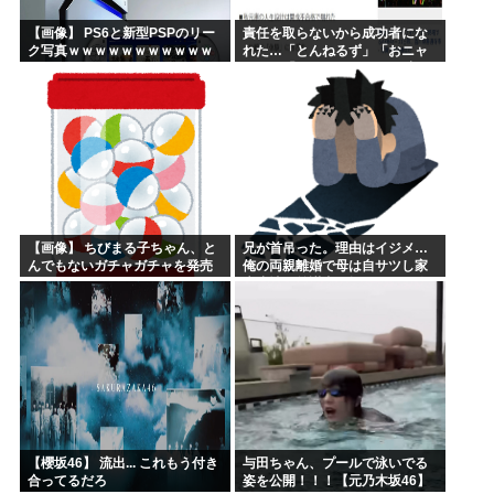
【画像】 PS6と新型PSPのリー
責任を取らないから成功者にな
ク写真ｗｗｗｗｗｗｗｗｗｗｗ
れた…「とんねるず」「おニャ
ｗｗｗｗｗｗｗｗ
ン子」「AKB」とヒットを出し
続けた秋元康の哲学！！！
【画像】 ちびまる子ちゃん、と
兄が首吊った。理由はイジメ…
んでもないガチャガチャを発売
俺の両親離婚で母は自サツし家
してしまうｗｗｗｗ
庭崩壊→首謀者を探しだした俺
は会社と妻子を特定→結果、実
刑受けた。子に復讐されるだろ...
【櫻坂46】 流出... これもう付き
与田ちゃん、プールで泳いでる
合ってるだろ
姿を公開！！！【元乃木坂46】