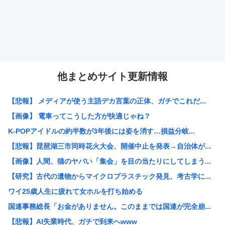
他まとめサイト更新情報
【悲報】 メディアが使う主語デカ言葉の正体、ガチでこれだ...
【画像】 電車ってこうした方が快適じゃね？
K-POPアイドルの約半数が3年後には姿を消す…損益分岐...
【悲報】琵琶湖三市同時花火大会、開催中止を発表→自治体が...
【画像】人間、猫のヤバい「集会」を目の当たりにしてしまう...
【研究】古代の遺物からマイクロプラスチック発見、考古学に...
ワイ25歳人生に疲れて女ホルを打ち始める
国連事務総長「お金がありません。このままでは国連が完全崩...
【悲報】AI失業時代、ガチで到来へwww