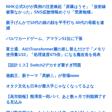
NHK公式Xがが異例の注意喚起「原爆はうそ」「放射線
被害なかった」SNS拡散情報めぐり「荒唐無稽」
親子げんかで10代の娘の顔を平手打ち 40代の母親を逮
捕
パルワカードゲーム、アマラン51位に下落
富士通、AIのTransformer層の差し替えだけで「メモリ
使用量1/10」「処理速度475倍」になる魔改造を発表
【設計ミス】Switch2デカすぎ重すぎ問題
遊戯王、新テーマ「異解△」が登場www
オタク文化も日本が最大手じゃなくなってるよな
【高市朗報】熊澤英一郎パパ、あと数ヶ月で刑期満了す
る見込み