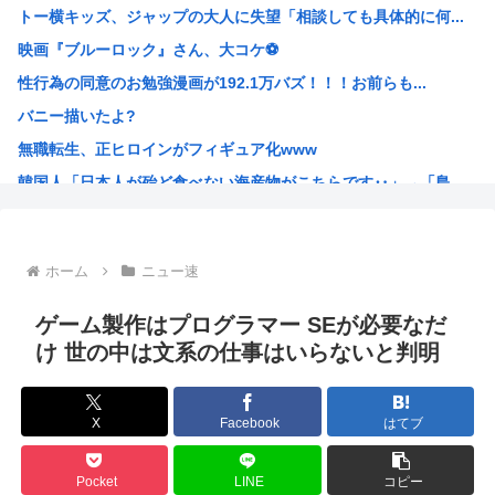
トー横キッズ、ジャップの大人に失望「相談しても具体的に何...
【画像】ヤドンの1日がニートすぎる
映画『ブルーロック』さん、大コケ⚽️
【田中俊介】おまえら「VIVANT」第13話見たか？ｗｗ...
性行為の同意のお勉強漫画が192.1万バズ！！！お前らも...
【悲報】高市おサナ、被爆者代表を睨み付けてしまいバチクソ...
バニー描いたよ?
性行為の同意のお勉強漫画が192.1万バズ！！！お前らも...
無職転生、正ヒロインがフィギュア化www
パ 「高市に野次を飛ばす理由？ 貴様はゴキブリが出たら新...
韓国人「日本人が殆ど食べない海産物がこちらです‥」→「島...
【画像】女の子、パンティの種類が多すぎる
日本の牛カツ定食に世界が騒然！←「これは食べたい」（海外...
【急募】暇潰しにおすすめの日常アニメ
ホーム
ニュー速
片山さつき、高市反逆罪で粛清へwww
イラストレーター「猫のキャラ描きました。全員分かるかな？...
ゲーム製作はプログラマー SEが必要なだ
【動画】高市早苗さん、広島の被爆者代表を睨みつけてしまい...
け 世の中は文系の仕事はいらないと判明
口を開けたマッコウクジラが正面から接近、素手で頭を押し返...
民主党政権「トヨタですら赤字でした、中小企業はもっとヤバ...
X
Facebook
はてブ
お盆休み3日目はじめる 高市早苗「休みは義務よ
美人女性声優さん、女の子同士でキスしてしまう
Pocket
LINE
コピー