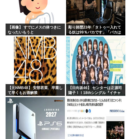
【画像】 すでにメスの体つきに
彫り師歴23年「タトゥー入れて
なったいもうと
る奴は99％バカです」「バカは
5000円が好き」無断キャンセ
ル、挨拶できない、金がない…
客層をぶっちゃけ
【元NMB48】 安部若菜、卒業し
【日向坂46】 センターは正源司
て早くもお酒解禁
陽子！！18thシングル『イチャ
イチャ虫』のフォーメーション
が発表される！