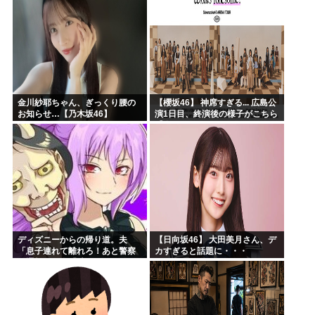
金川紗耶ちゃん、ぎっくり腰の
【櫻坂46】 神席すぎる... 広島公
お知らせ…【乃木坂46】
演1日目、終演後の様子がこちら
【全国ツアー2026 What’s
lonesome?】
ディズニーからの帰り道。夫
【日向坂46】 大田美月さん、デ
「息子連れて離れろ！あと警察
カすぎると話題に・・・
に通報！」私「助けて！」駅員
「どうしました！？」→トンデ
モナイことに…