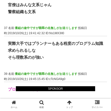
官僚はみんな文系じゃん
警察組織も文系
37 名前:
番組の途中ですが翡翠の名無しがお送りします
投稿日
時:2019/10/26(土) 19:41:42.32
ID:Ns1MX3lI0
実際大手ではプランナーもある程度のプログラム知識
求められるしな
そら理数系のが強い
39 名前:
番組の途中ですが翡翠の名無しがお送りします
投稿日
時:2019/10/26(土) 19:45:15.45
ID:cTcNGA9g0
SPONSOR
プログラマにまず求められるのは語学力。
61 名前:
番組の途中ですが翡翠の名無しがお送りします
投稿日
ホーム
検索
トップ
サイドバー
時:2019/10/26(土) 20:19:09.74
ID:oMkvD/mr0