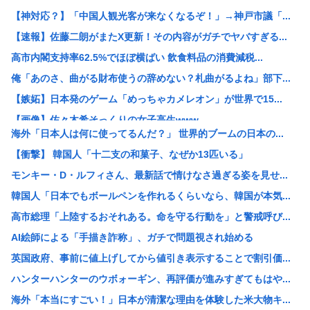
【神対応？】「中国人観光客が来なくなるぞ！」→神戸市議「...
【速報】佐藤二朗がまたX更新！その内容がガチでヤバすぎる...
高市内閣支持率62.5%でほぼ横ばい 飲食料品の消費減税...
俺「あのさ、曲がる財布使うの辞めない？札曲がるよね」部下...
【嫉妬】日本発のゲーム「めっちゃカメレオン」が世界で15...
【画像】佐々木希そっくりの女子高生www
海外「日本人は何に使ってるんだ？」 世界的ブームの日本の...
【画像】お前ら、朝からオッサンが握って可愛い子が運んでく...
【衝撃】 韓国人「十二支の和菓子、なぜか13匹いる」
元ジャンポケ・斉藤慎二被告は“無罪を立証”できる？ 弁護...
モンキー・D・ルフィさん、最新話で情けなさ過ぎる姿を見せ...
Windows11の天気アプリ 待機状態でやたらメモリを...
韓国人「日本でもボールペンを作れるくらいなら、韓国が本気...
蓮舫氏「高市首相は歯科受診を8月6日（原爆の日）を避けて...
高市総理「上陸するおそれある。命を守る行動を」と警戒呼び...
X民「ゴキブリいたら、誰もが叩く！高市早苗がいたら出てい...
AI絵師による「手描き詐称」、ガチで問題視され始める
【速報】 斎藤知事、宣戦布告「数十年に渡るその場しのぎの...
英国政府、事前に値上げしてから値引き表示することで割引価...
日本「火山大国です」←火山の熱を使って発電すればいいので...
ハンターハンターのウボォーギン、再評価が進みすぎてもはや...
統合失調症って何がどうヤバいの？「現実」と「妄想」の境界...
海外「本当にすごい！」日本が清潔な理由を体験した米大物キ...
新卒の時に受けた会社の面接で、趣味と地元の話だけして採用...