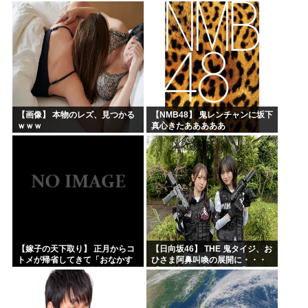
【画像】 本物のレズ、見つかる
【NMB48】 鬼レンチャンに坂下
ｗｗｗ
真心きたあああああ
【嫁子の天下取り】 正月からコ
【日向坂46】 THE 鬼タイジ、お
トメが帰省してきて「おなかす
ひさま阿鼻叫喚の展開に・・・
いたぁ～」と子供に返ってる。
【金村美玖・髙橋未来虹】
旦那もウトメも何もしない。私
にしろって事だよね。でも...