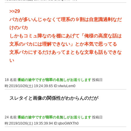
>>29
バカが多いんじゃなくて理系の９割は自意識過剰なだ
けのバカ
しかもコミュ障なのを棚にあげて「俺様の高度な話は
文系のバカには理解できない」とか本気で思ってる
文系バカにするだけあってまともな文章も話もできな
い
18 名前:
番組の途中ですが翡翠の名無しがお送りします
投稿日
時:2019/10/26(土) 19:24:39.65
ID:vIw/uLem0
スレタイと画像の関係性がわからんのだが
24 名前:
番組の途中ですが翡翠の名無しがお送りします
投稿日
時:2019/10/26(土) 19:35:39.94
ID:qboGWXTh0