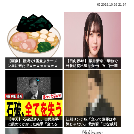
2019.10.26 21:34
中田「もし今日本に外道がいるなら円安上等！って言うわけよ...
日本のトンカツチェーンのママ応援企画が炎上！←「怒る理由...
韓国人「日本の村上宗隆 vs 韓国のイ・ジョンフ」→「」...
進次郎「日米同盟の絆の強さと、平素から培った協力関係が」...
兵庫県斎藤知事、宣戦布告「数十年に渡るその場しのぎ、先送...
ちいかわ60億円www
【画像】 新潟で1番並ぶラーメ
【日向坂46】 坂井新奈、単独で
ン屋に来たでｗｗｗｗｗｗｗｗ
外番組初出演キタ━(゜∀゜)━!!!!
【仰天】 石破茂さん、自民若手
江別リンチ犯「立って謝罪は本
に舐めてかかった結果「全てを
気じゃない」 裁判官「ほな裁判
失うｗｗｗｗｗ」
で土下座してないキミは本気じ
ゃないな」