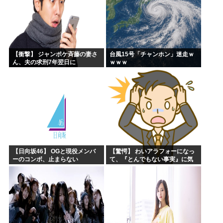
【衝撃】 ジャンポケ斉藤の妻さ
台風15号「チャンホン」迷走ｗ
ん、夫の求刑7年翌日に
ｗｗｗ
Instagram更新しSNS民をザワ
つかせてしまう…
【日向坂46】 OGと現役メンバ
【驚愕】 わいアラフォーになっ
ーのコンボ、止まらない
て、『とんでもない事実』に気
づくｗｗｗｗｗｗｗ