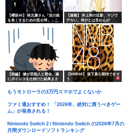
【櫻坂46】 秋元康さん「次の曲
【速報】 井上和の近影、マジで
を良くするための見せ球」←こ
デカい。何がとは言わんが
れ次...
【前編】 嫁が芸能人と密会。嫁
【NMB48】 坂下真心期待できそ
にボイレコを仕掛けた結果まさ
う
かの
もうモトローラの3万円スマホでよくないか
ファミ通おすすめ！ 「2026年、絶対に買うべきゲー
ム」が発表される！
Nintendo Switch 2 / Nintendo Switch の2026年7月の
月間ダウンロードソフトランキング