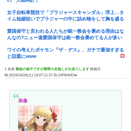
の「入眠時計」
女子自転車競技で「ブラジャースキャンダル」浮上…タ
イム短縮狙いでブラジャーの中に詰め物をして胸を盛る
愛国保守と言われる人たちが統一教会を褒める理由はな
んなの?ニュー速愛国保守は統一教会褒めてる人が多い
ワイの考えたポケモン『ザ・デス』、ガチで最強すぎる
と話題にwww
1 名前:
番組の途中ですが翡翠の名無しがお送りします
投稿日
時:2019/10/26(土) 19:07:21.57
ID:24Ffe9rE0●
画像