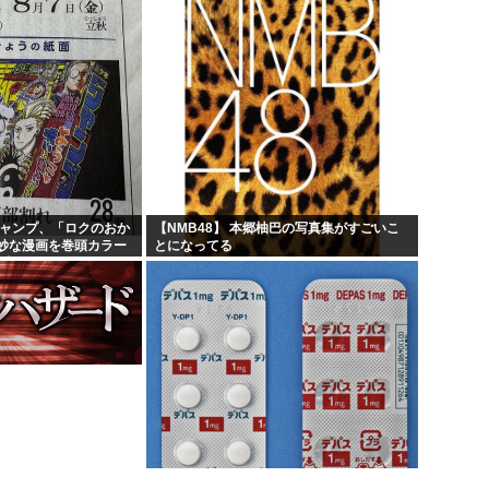
ジャンプ、「ロクのおか
【NMB48】 本郷柚巴の写真集がすごいこ
妙な漫画を巻頭カラー
とになってる
部切る