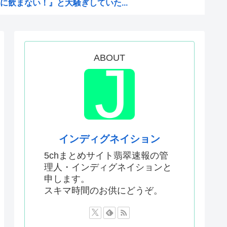
飲まない！』と大騒ぎしていた...
は思えないレベルで美しい…！...
てるけどこれ本当に政策として...
い漫画見つけたわ
ABOUT
思ってないわよ！判決が到底承...
大阪万博の跡地を “お金持ち...
される
最低」 肥料は輸入ほぼ10...
っているから自民党は勝った
インディグネイション
5chまとめサイト翡翠速報の管
理人・インディグネイションと
で行った審判買収が本当に深刻...
申します。
せない面会が決まるwww
スキマ時間のお供にどうぞ。
沖縄のスーパーに行ってみたら...
能力「ムテキング」、ガチで最...