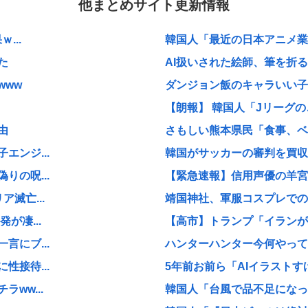
他まとめサイト更新情報
...
韓国人「最近の日本アニメ業界
た
AI扱いされた絵師、筆を折る
www
ダンジョン飯のキャラいい子
【朗報】 韓国人「Jリーグ
由
さもしい熊本県民「食事、ベ
ンジ...
韓国がサッカーの審判を買収し
の呪...
【緊急速報】信用声優の羊宮
滅亡...
靖国神社、軍服コスプレでの
が凄...
【高市】トランプ「イランが核
にブ...
ハンターハンター今何やって
接待...
5年前お前ら「AIイラストす
ww...
韓国人「台風で品不足になった