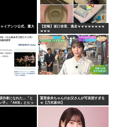
インドネシアに「ドラえもん
すぎ...
トランプ、2028年も大統領
ちいかわの映画、見れば見る
ジャイアンツ公式、重大
【悲報】坂口杏里、逃走ｗｗｗｗｗｗｗｗ
ｗｗｗ
ギ...
【衝撃】 韓国人「日本の名
成功者になれた…「と
冨里奈央ちゃんのお父さんが可哀想すぎる
ン子」「AKB」とヒッ
ｗ【乃木坂46】
康の哲学！！！