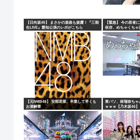
【日向坂46】 まさかの楽曲も披露！『三期
【緊急】 今の若者
生LIVE』愛知公演のレポがこちら
依存、めちゃくちゃ深刻
w w w w w
【元NMB48】 安部若菜、卒業して早くも
東パソ、林瑠奈ちゃ
お酒解禁
ｗｗｗ【乃木坂46】