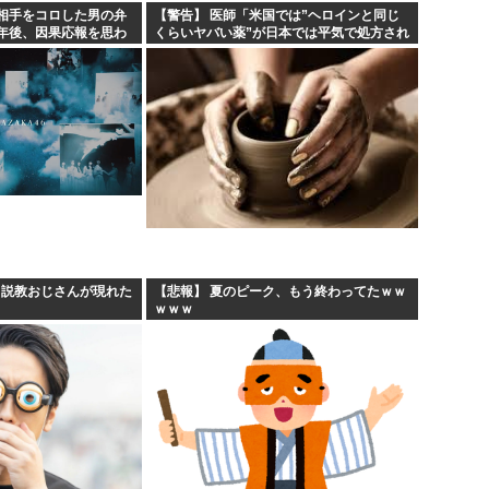
相手をコロした男の弁
【警告】 医師「米国では”ヘロインと同じ
年後、因果応報を思わ
くらいヤバい薬”が日本では平気で処方され
てる」
、説教おじさんが現れた
【悲報】 夏のピーク、もう終わってたｗｗ
ｗｗｗ