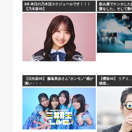
8/8 本日の乃木活スケジュールです！！！
飲み屋でケンカした
【乃木坂46】
護をした。そして数
せる出来事が…
【日向坂46】 藤嶌果歩さん"ホンモノ"感が
【櫻坂46】 リアミ
凄い・・・
模様...