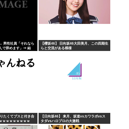
→ 男性社員「それなら
【櫻坂46】 日向坂46大田美月、この四期生
んで辞めます」⇒ 結
らと交流がある模様
ヤりたくてブスと付き合
【日向坂46】 来月、坂道vsカワラボvsス
ｗｗｗｗｗｗｗｗｗ
タダvsハロプロの大激戦