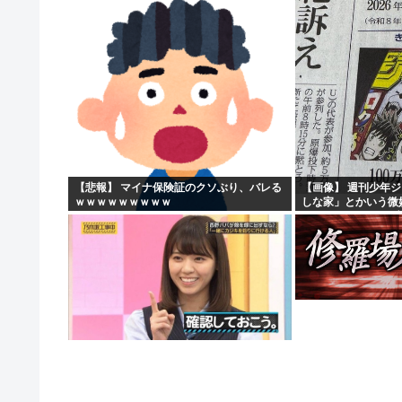
【悲報】 マイナ保険証のクソぶり、バレる
【画像】 週刊少年
ｗｗｗｗｗｗｗｗｗ
しな家」とかいう微
にしたせいで100万