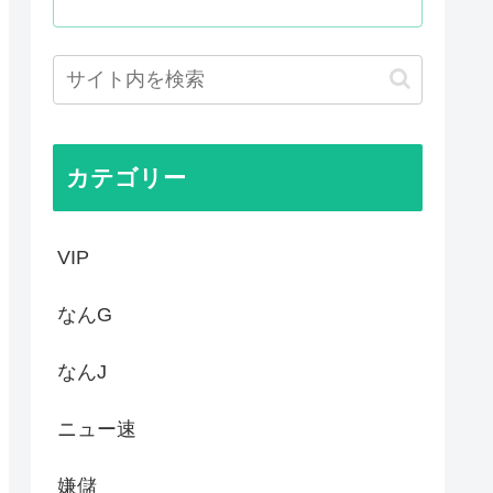
」16人 日本アニメの影響浸透
続投を示唆
ほど儲かってしまうwww
門女子校、漫画のままかよ」
カテゴリー
VIP
なんG
なんJ
ニュー速
嫌儲