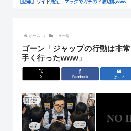
【悲報】ワイド底辺、マックでガチのド底辺飯www
【悲報】特殊詐欺で金を取られた女性、SNSの「詐欺師
【朗報】 イーロン「Xでインプレゾンビが多すぎるから収
【ブチギレ】ホリエモンが移民反対派の若者をガチ論破！
ホーム
ニュー速
【悲報】瀬戸環奈さん、中学時代のトラウマがヤバすぎる
ゴーン「ジャップの行動は非常
【予想外】アメリカ人の白人女に先祖を聞いたら衝撃的な
手く行ったwww」
【悲報】堀大輔さん、寝る間も惜しんでレスバ祭りw
【悲報】佐藤二朗さん主演の「踊る」スピンオフ作品、結
X
Facebook
はてブ
【謎】女「43億円注文して……キャンセルっと！」←こ
【朗報】本田望結（ぼうけつ）の妹、育成大成功！！
【衝撃】ロドリ、レアル入り目前から一転バルサ加入へ 
【朗報】横浜F・マリノス三井寺眞、16歳4カ月5日で史上
【悲報】佐倉綾音(32)、悠木碧（34）、早見沙織（35..
【困惑】カルピス「原液を5倍に希釈してください」←意