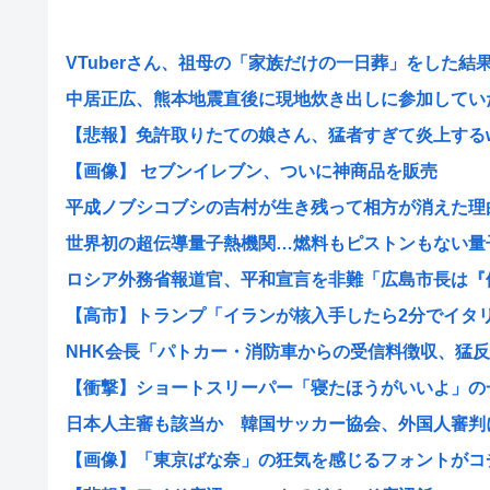
VTuberさん、祖母の「家族だけの一日葬」をした結果ｗ
中居正広、熊本地震直後に現地炊き出しに参加してい
【悲報】免許取りたての娘さん、猛者すぎて炎上する
【画像】 セブンイレブン、ついに神商品を販売
平成ノブシコブシの吉村が生き残って相方が消えた理
世界初の超伝導量子熱機関…燃料もピストンもない量子エ
ロシア外務省報道官、平和宣言を非難「広島市長は『偽り
【高市】トランプ「イランが核入手したら2分でイタリア
NHK会長「パトカー・消防車からの受信料徴収、猛反発
【衝撃】ショートスリーパー「寝たほうがいいよ」の一言
日本人主審も該当か 韓国サッカー協会、外国人審判に性
【画像】「東京ばな奈」の狂気を感じるフォントがコチラ