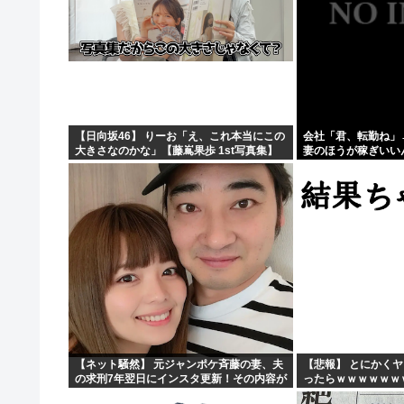
【日向坂46】 りーお「え、これ本当にこの
会社「君、転勤ね」
大きさなのかな」【藤嶌果歩 1st写真集】
妻のほうが稼ぎいい
果・・・
【ネット騒然】 元ジャンポケ斉藤の妻、夫
【悲報】 とにかく
の求刑7年翌日にインスタ更新！その内容が
ったらｗｗｗｗｗｗ
ガチでヤバすぎる…