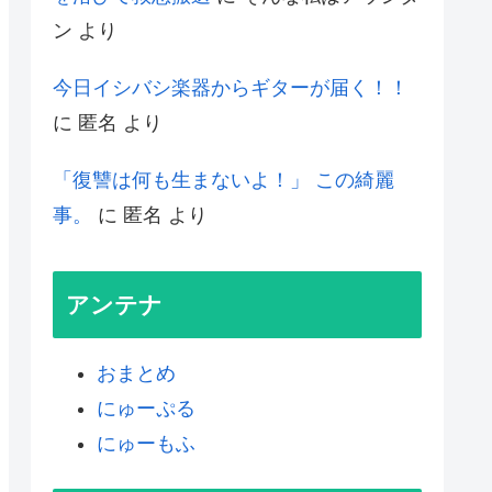
ン
より
今日イシバシ楽器からギターが届く！！
に
匿名
より
「復讐は何も生まないよ！」 この綺麗
事。
に
匿名
より
アンテナ
おまとめ
にゅーぷる
にゅーもふ