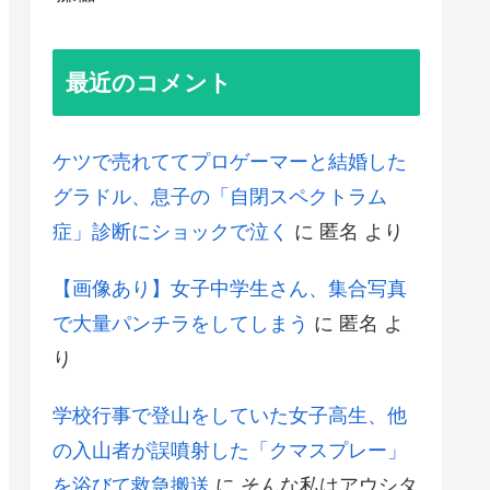
最近のコメント
ケツで売れててプロゲーマーと結婚した
グラドル、息子の「自閉スペクトラム
症」診断にショックで泣く
に
匿名
より
【画像あり】女子中学生さん、集合写真
で大量パンチラをしてしまう
に
匿名
よ
り
学校行事で登山をしていた女子高生、他
の入山者が誤噴射した「クマスプレー」
を浴びて救急搬送
に
そんな私はアウシタ