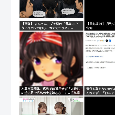
【画像】NHKの素朴な女子アナが可愛すぎる
【朗報】仙台育英のチア、今年も爆乳ワキ見せ祭りがシコ
【朗報】秋葉原、かつての活気が戻るwww
【画像】 まんさん、ブチ切れ「電車内でこ
【日向坂46】 月刊
ういうポジのおじ、ガチでイラネ」→
告知！
柄の部分が息子スティック。1600年前の爪そうじ具をイ
左翼市民団体、広島では通用せず「人殺し
責任を取らないから
の汚い足で広島の土を踏むな！」→広島県
んねるず」「おニャ
民「お前らの方が汚いんじゃ！」「ワシら
トを出し続けた秋元
が広島県民じゃ」