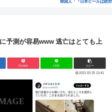
韓国人「『日本ビールは絶対に
に騙...
海外「日本のこの場所は現実と
益...
NISAのせいで少子化加速し
スタ...
女が100パーセント見てな
 【...
高市早苗「袴田さんを犯人だと
に予測が容易www 逃亡はとても上
こと...
【維新速報】副首都・大阪都「
ww
あのガンプラさん、投げ売り
局撮...
農水省「食料自給率37%で過去
Pocket
LINE
コピー
いつ...
工学博士「国民が反中に染ま
2021.03.25 13:41
！！
ちいかわ、先週比209%www
4年...
韓国人「我が国がクウェート戦
...
高市早苗さん、相手に発言さ
.
韓国人「台風で品不足になった
味が...
【画像】ハンターハンターの新