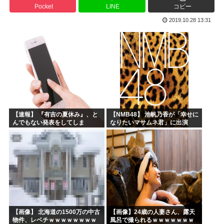
Pocket
LINE
コピー
高市早苗「消費税減税の財源は今から考える」
2019.10.28 13:31
声優の長谷川育美さんと結婚したいんやが
部落民のことお前らの地域ってなんて言ってた？
中国大使館に侵入した自衛官（24）、動機を告白「中国の強...
海外「ディズニーがゴミのようだ！」日本がアニメ化した米人...
今期アニメの評価、ついに固まる
【速報】 『有吉の夏休み』、と
【NMB48】 池帆乃香が「幸せに
んでもない発表をしてしま
なりたいマサムネ君」に出演
う！！！！！
【画像】 北海道の1500万の中古
【画像】24歳の人妻さん、露天
物件、レベチｗｗｗｗｗｗｗｗ
風呂で撮られるｗｗｗｗｗｗｗ