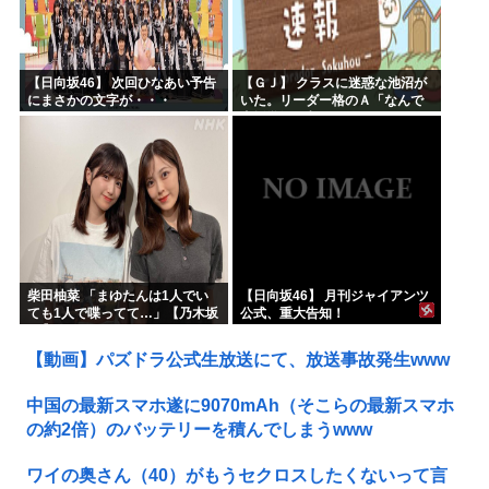
【日向坂46】 次回ひなあい予告
【ＧＪ】 クラスに迷惑な池沼が
にまさかの文字が・・・
いた。リーダー格のＡ「なんで
支援学級に入れないんです
か？」先生「背の高い低いと同
じで、これも個性なの！差別は...
柴田柚菜 「まゆたんは1人でい
【日向坂46】 月刊ジャイアンツ
ても1人で喋ってて…」【乃木坂
公式、重大告知！
46】
【動画】パズドラ公式生放送にて、放送事故発生www
中国の最新スマホ遂に9070mAh（そこらの最新スマホ
の約2倍）のバッテリーを積んでしまうwww
ワイの奥さん（40）がもうセクロスしたくないって言