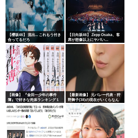
【櫻坂46】 流出... これもう付き
【日向坂46】 Zepp Osaka、客
合ってるだろ
席が想像以上にヤバい…
【画像】 『金田一少年の事件
【最新画像】 元バレー代表・狩
簿』で好きな死体ランキング１
野舞子(38)の現在がいくらなん
位がこちら！
でも即ハボすぎる！