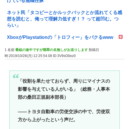
けている無職任豚
ネット民「タコピーとかルックバックとか流れてくる感
想を読むと、俺って理解力低すぎ！？ って超凹む。つ
らい」
XboxがPlaystationの「トロフィー」をパクるwww
1 名前:
番組の途中ですが翡翠の名無しがお送りします
投稿日
時:2019/10/28(月) 12:25:54.08
ID:3V9sO0ez0
「役割を果たせておらず、周りにマイナスの
影響を与えている人がいる」（総務・人事本
部の桑田正規副本部長）
――トヨタ自動車の労使交渉の中で、労使双
方から上がったという声だ。