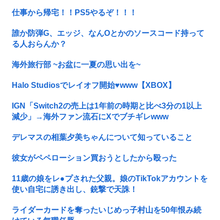
仕事から帰宅！！PS5やるぞ！！！
誰か防弾G、エッジ、なんOとかのソースコード持って
る人おらんか？
海外旅行部 ~お盆に一夏の思い出を~
Halo Studiosでレイオフ開始♥www【XBOX】
IGN「Switch2の売上は1年前の時期と比べ3分の1以上
減少」→海外ファン流石にXでブチギレwww
デレマスの相葉夕美ちゃんについて知っていること
彼女がペペローション買おうとしたから殴った
11歳の娘をレ●プされた父親。娘のTikTokアカウントを
使い自宅に誘き出し、銃撃で天誅！
ライダーカードを奪ったいじめっ子村山を50年恨み続