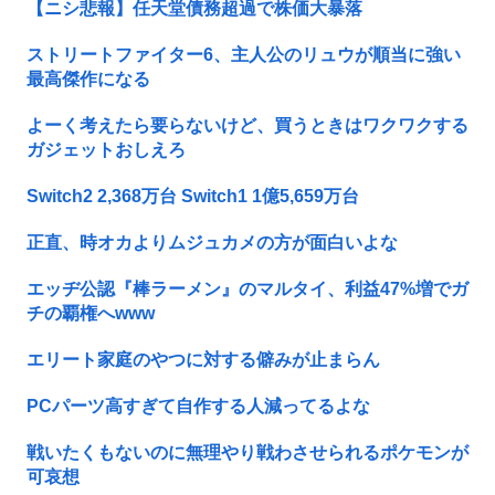
【ニシ悲報】任天堂債務超過で株価大暴落
ストリートファイター6、主人公のリュウが順当に強い
最高傑作になる
よーく考えたら要らないけど、買うときはワクワクする
ガジェットおしえろ
Switch2 2,368万台 Switch1 1億5,659万台
正直、時オカよりムジュカメの方が面白いよな
エッヂ公認『棒ラーメン』のマルタイ、利益47%増でガ
チの覇権へwww
エリート家庭のやつに対する僻みが止まらん
PCパーツ高すぎて自作する人減ってるよな
戦いたくもないのに無理やり戦わさせられるポケモンが
可哀想