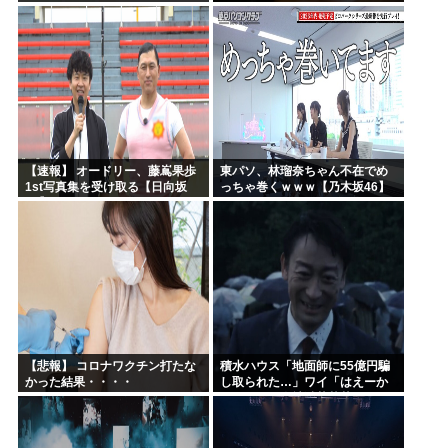
ｗｗｗｗｗｗｗｗｗｗｗｗ
ｗｗｗｗｗｗｗｗｗｗ
【速報】 オードリー、藤嶌果歩
東パソ、林瑠奈ちゃん不在でめ
1st写真集を受け取る【日向坂
っちゃ巻くｗｗｗ【乃木坂46】
46】
【悲報】 コロナワクチン打たな
積水ハウス「地面師に55億円騙
かった結果・・・・
し取られた…」ワイ「はえーか
わいそう…会社滅茶苦茶やろな
ぁ」→