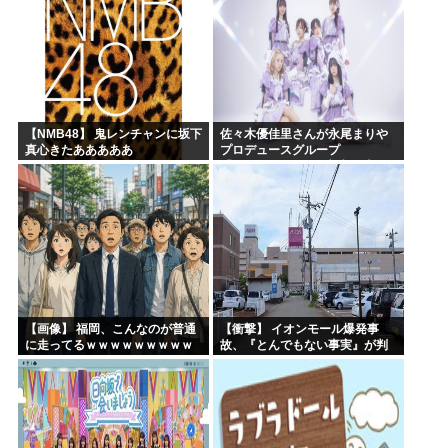
【NMB48】 鬼レンチャンに坂下
佐々木優佳里さんが永尾まりや
真心きたあああああ
プロデュースグループ
「WASURENA」に加入発表！
現在のグループと兼任へ【元
AKB48ゆかるん・まりやぎ】
【画像】 福岡、こんなのが普通
【衝撃】 イオンモール爆発事
に走ってるｗｗｗｗｗｗｗｗｗ
故、『とんでもない事実』が判
ｗｗｗｗｗｗｗ
明してしまう・・・・・・