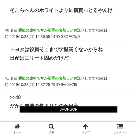
そこらへんのホワイトより結構貰っとるやんけ
40 名前:
番組の途中ですが翡翠の名無しがお送りします
投稿日
時:2019/10/28(月) 12:36:55.14
ID:SSDF3f6y0
トヨタは役員そこまで学歴高くないからね
日産はエリート固めだけど
41 名前:
番組の途中ですが翡翠の名無しがお送りします
投稿日
時:2019/10/28(月) 12:37:25.79
ID:9vv5t+7t0
>>40
だから無能の集まりなのか日産
SPONSOR
42 名前:
番組の途中ですが翡翠の名無しがお送りします
投稿日
時:2019/10/28(月) 12:37:35.58
ID:0CVkWZLm0
ホーム
検索
トップ
サイドバー