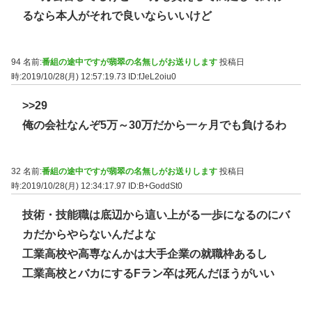
るなら本人がそれで良いならいいけど
94 名前:
番組の途中ですが翡翠の名無しがお送りします
投稿日
時:2019/10/28(月) 12:57:19.73
ID:fJeL2oiu0
>>29
俺の会社なんぞ5万～30万だから一ヶ月でも負けるわ
32 名前:
番組の途中ですが翡翠の名無しがお送りします
投稿日
時:2019/10/28(月) 12:34:17.97
ID:B+GoddSt0
技術・技能職は底辺から這い上がる一歩になるのにバ
カだからやらないんだよな
工業高校や高専なんかは大手企業の就職枠あるし
工業高校とバカにするFラン卒は死んだほうがいい