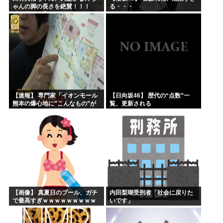
ゃんの脚の長さを絶賛！！！
る・・・
【乃木坂46】
【速報】 専門家「イオンモール
【日向坂46】 歴代の“点数”一
熊本の爆心地に”こんなもの”が
覧、更新される
あったんだけど…」
【画像】 真夏日のプール、ガチ
内田梨瑚受刑者「社会に戻りた
で最高すぎｗｗｗｗｗｗｗｗｗ
いです」
ｗ