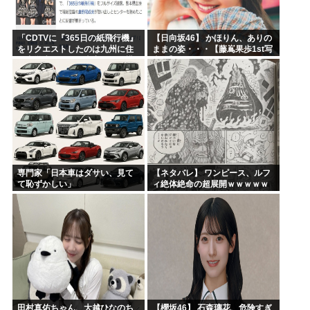
「CDTVに『365日の紙飛行機』
【日向坂46】 かほりん、ありの
をリクエストしたのは九州に住
ままの姿・・・【藤嶌果歩1st写
む中学生」←この事実って結構
真集】
デカいよな【AKB48】
専門家「日本車はダサい、見て
【ネタバレ】 ワンピース、ルフ
て恥ずかしい」
ィ絶体絶命の超展開ｗｗｗｗｗ
ｗｗｗｗｗｗｗｗｗｗｗｗｗｗ
ｗｗｗｗｗｗｗｗｗｗｗｗｗｗ
ｗｗｗｗｗｗｗｗｗｗｗｗ...
田村真佑ちゃん、大越ひなのち
【櫻坂46】 石森璃花、危険すぎ