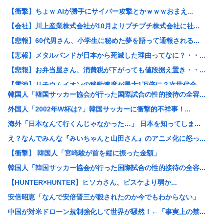
【衝撃】ちょｗ AIが勝手にサイバー攻撃とかｗｗｗおまえ...
【会社】川上産業株式会社が10月よりプチプチ株式会社に社...
【悲報】60代男さん、小学生に秘めた夢を語って通報される...
【悲報】メタルバンドが日本から死滅した理由ってなに？・・...
【悲報】お弁当屋さん、消費税が下がっても値段据え置き・・...
【電池】リチウムイオンの移動速度が最大1万倍に？次世代全...
韓国人「韓国サッカー協会が行った国際試合の性的接待の全容...
【悲報】ワイ「子供2人目欲しいんやが、、、」ヨッメ「金は...
外国人「2002年W杯は?」韓国サッカーに衝撃的不祥事！...
【悲報】元ジャンポケ・斉藤慎二被告は“無罪を立証”できる...
海外「日本なんて行くんじゃなかった…」 日本を知ってしま...
【朗報】みいちゃんと山田さん、ハッピーエンド確定、最後は...
え？なんでみんな『みいちゃんと山田さん』のアニメ化に怒っ...
【悲報】アニメ「ヤニねこ」BPOに通報され審議入りへ
【衝撃】 韓国人「宮崎駿が首を縦に振った金額」
【激怒】有吉弘行、「テレビ見ないんですよ」に団子屋を引き...
韓国人「韓国サッカー協会が行った国際試合の性的接待の全容...
【画像】脱いだ瞬間ドスケベになるボーイッシュ女子、見つか...
【HUNTER×HUNTER】ヒソカさん、ビスケより弱か...
バンダイナムコ、トイホビー事業が1Q過去最高益「ガンプラ...
安倍昭恵「なんで安倍晋三が殺されたのか今でもわからない」
一人飲み好きな人、集まれ！
中国が対米ドローン規制強化して世界が騒然！←「事実上の禁...
男性のプライドが高いと感じた瞬間