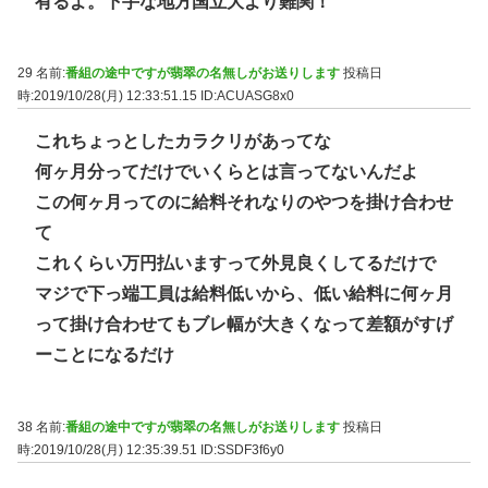
有るよ。下手な地方国立大より難関！
29 名前:
番組の途中ですが翡翠の名無しがお送りします
投稿日
時:2019/10/28(月) 12:33:51.15
ID:ACUASG8x0
これちょっとしたカラクリがあってな
何ヶ月分ってだけでいくらとは言ってないんだよ
この何ヶ月ってのに給料それなりのやつを掛け合わせ
て
これくらい万円払いますって外見良くしてるだけで
マジで下っ端工員は給料低いから、低い給料に何ヶ月
って掛け合わせてもブレ幅が大きくなって差額がすげ
ーことになるだけ
38 名前:
番組の途中ですが翡翠の名無しがお送りします
投稿日
時:2019/10/28(月) 12:35:39.51
ID:SSDF3f6y0