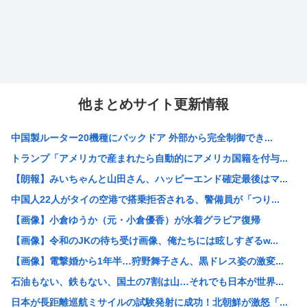
他まとめサイト更新情報
中国製ルーター20機種にバックドア 外部から完全制御でき...
トランプ「アメリカで産まれたら自動的にアメリカ国籍を付与...
【朗報】みいちゃんと山田さん、ハッピーエンド確定最後はマ...
中国人22人がタイの空港で搭乗拒否される、警備員が「つり...
【画像】小倉ゆうか（元・小倉優香）が水着グラビア復帰
【画像】令和のJKの待ち受け画像、俺たちには眩しすぎるw...
【画像】電撃婚から1年半…狩野舞子さん、黒ドレス姿の激変...
石油もない、鉄もない、国土の7割は山…それでも日本が世界...
日本が長距離巡航ミサイルの試験発射に成功！北朝鮮が激怒「...