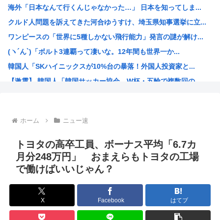
海外「日本なんて行くんじゃなかった…」 日本を知ってしま...
「品切れ前に購入すると満足感」大量注文キャンセルで集英社...
クルド人問題を訴えてきた河合ゆうすけ、埼玉県知事選挙に立...
【悲報】友達とロイヤルホストに行った息子、絶望www
ワンピースの「世界に5種しかない飛行能力」発言の謎が解け...
【画像】チー牛さん、とんでもない恵体の白人美女と結婚して...
(ヽ´ん`)「ボルト3連覇って凄いな。12年間も世界一か...
【衝撃】きゃりーぱみゅぱみゅ 本名をさらりと告白
韓国人「SKハイニックスが10%台の暴落！外国人投資家と...
アメリカ・ミシガン州の民主党予備選挙 イスラム教徒の“急...
【激震】 韓国人「韓国サッカー協会、W杯・五輪で複数回の...
【画像】キズナアイが今年で10周年ってマジ？www
ジョジョの「ヴァニラアイス」とかいうスタンド使い、流石に...
ロールちゃん描いたwww
ホーム
ニュー速
「週刊少年ジャンプ」 発行部数が初の100万部割れ
Zガンダムで一番人気のないMSがパラスアテネという風潮
トヨタの高卒工員、ボーナス平均「6.7カ
緊縮財政論者として知られる大物財務官僚、高市早苗の逆鱗に...
月分248万円」 おまえらもトヨタの工場
で働けばいいじゃん？
海外「日本にはこんな特殊な標識があるんだけど皆は見たこと...
自民党「日本人56す56す56す56す56すコロスコロス...
熊本地震避難所で高市早苗の態度が非常に良いと話題
X
Facebook
はてブ
露悪系アニメ、定義がよくわからなくなる