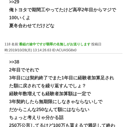
>>29
俺トヨタで期間工やってたけど高卒2年目からマジで
100いくよ
夏冬合わせてだけどな
118 名前:
番組の途中ですが翡翠の名無しがお送りします
投稿日
時:2019/10/28(月) 13:14:26.63
ID:ACUASG8x0
>>38
2年目でそれで
3年目には契約終了でまた1年目に経験者加算足され
た額に戻されてを繰り返すんでしょ？
経験年数増えても経験者加算額は一定で
3年契約したら無期限にしなきゃならないしで
だからこんな250なんて額にはならない
ちょっと考えりゃ分かる話
250万公言してるけど100万も貰えるで満足して終わ