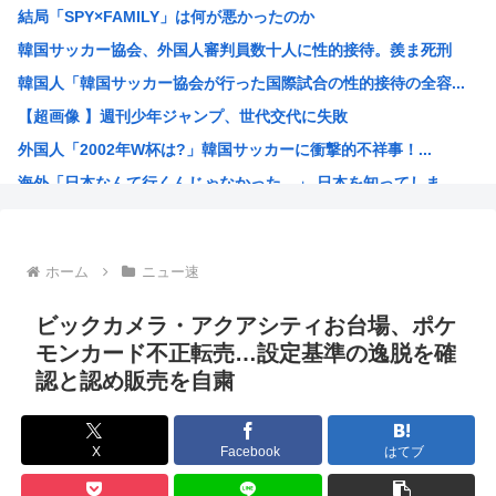
結局「SPY×FAMILY」は何が悪かったのか
イスラエル「長崎の原爆は日本が侵略した天罰。少し仕返しさ...
韓国サッカー協会、外国人審判員数十人に性的接待。羨ま死刑
【画像】色気たっぷりのヒッチハイカー、見つかるｗｗｗ
韓国人「韓国サッカー協会が行った国際試合の性的接待の全容...
ウイグル人の女優が美人すぎる
【超画像 】週刊少年ジャンプ、世代交代に失敗
【悲報】身元不明で病院に運ばれたオタク、待ち受けから「ラ...
外国人「2002年W杯は?」韓国サッカーに衝撃的不祥事！...
【FLASH】妊娠中の田中みな実(39)にとんでもないF...
海外「日本なんて行くんじゃなかった…」 日本を知ってしま...
中国製ルーター20機種にバックドア 外部から完全制御でき...
え？なんでみんな『みいちゃんと山田さん』のアニメ化に怒っ...
【衝撃】 韓国人「宮崎駿が首を縦に振った金額」
ホーム
ニュー速
韓国人「韓国サッカー協会が行った国際試合の性的接待の全容...
【HUNTER×HUNTER】ヒソカさん、ビスケより弱か...
ビックカメラ・アクアシティお台場、ポケ
安倍昭恵「なんで安倍晋三が殺されたのか今でもわからない」
モンカード不正転売…設定基準の逸脱を確
認と認め販売を自粛
中国が対米ドローン規制強化して世界が騒然！←「事実上の禁...
海外「日本なんて行くんじゃなかった…」 日本を知ってしま...
クルド人問題を訴えてきた河合ゆうすけ、埼玉県知事選挙に立...
X
Facebook
はてブ
ワンピースの「世界に5種しかない飛行能力」発言の謎が解け...