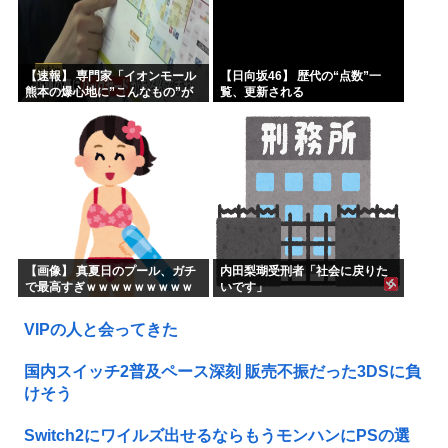
【速報】 専門家「イオンモール
【日向坂46】 歴代の“点数”一
熊本の爆心地に”こんなもの”が
覧、更新される
あったんだけど…」
【画像】 真夏日のプール、ガチ
内田梨瑚受刑者「社会に戻りた
で最高すぎｗｗｗｗｗｗｗｗｗ
いです」
ｗ
VIPの人と会ってきた
国内スイッチ2普及ペース深刻 販売不振だった3DSに負
けそう
Switch2にワイルズ出せるならもうモンハンにPSの選