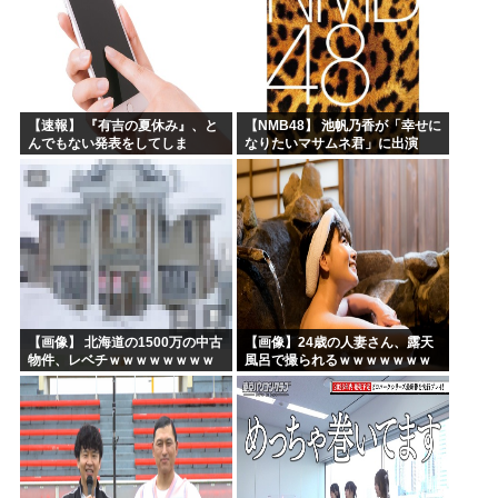
【速報】 『有吉の夏休み』、と
【NMB48】 池帆乃香が「幸せに
んでもない発表をしてしま
なりたいマサムネ君」に出演
う！！！！！
【画像】 北海道の1500万の中古
【画像】24歳の人妻さん、露天
物件、レベチｗｗｗｗｗｗｗｗ
風呂で撮られるｗｗｗｗｗｗｗ
ｗｗｗｗｗｗｗｗｗｗｗｗ
ｗｗｗｗｗｗｗｗｗｗ