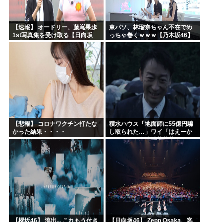
【速報】 オードリー、藤嶌果歩
東パソ、林瑠奈ちゃん不在でめ
1st写真集を受け取る【日向坂
っちゃ巻くｗｗｗ【乃木坂46】
46】
【悲報】 コロナワクチン打たな
積水ハウス「地面師に55億円騙
かった結果・・・・
し取られた…」ワイ「はえーか
わいそう…会社滅茶苦茶やろな
ぁ」→
【櫻坂46】 流出... これもう付き
【日向坂46】 Zepp Osaka、客