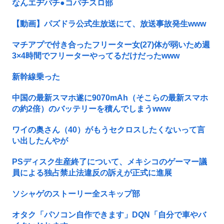
なんエヂパチ●コパチスロ部
【動画】パズドラ公式生放送にて、放送事故発生www
マチアプで付き合ったフリーター女(27)体が弱いため週
3×4時間でフリーターやってるだけだったwww
新幹線乗った
中国の最新スマホ遂に9070mAh（そこらの最新スマホ
の約2倍）のバッテリーを積んでしまうwww
ワイの奥さん（40）がもうセクロスしたくないって言
い出したんやが
PSディスク生産終了について、メキシコのゲーマー議
員による独占禁止法違反の訴えが正式に進展
ソシャゲのストーリー全スキップ部
オタク「パソコン自作できます」DQN「自分で車やバ