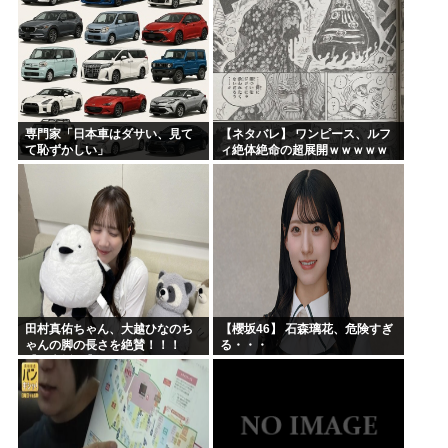
専門家「日本車はダサい、見て
【ネタバレ】 ワンピース、ルフ
て恥ずかしい」
ィ絶体絶命の超展開ｗｗｗｗｗ
ｗｗｗｗｗｗｗｗｗｗｗｗｗｗ
ｗｗｗｗｗｗｗｗｗｗｗｗｗｗ
ｗｗｗｗｗｗｗｗｗｗｗｗ...
田村真佑ちゃん、大越ひなのち
【櫻坂46】 石森璃花、危険すぎ
ゃんの脚の長さを絶賛！！！
る・・・
【乃木坂46】