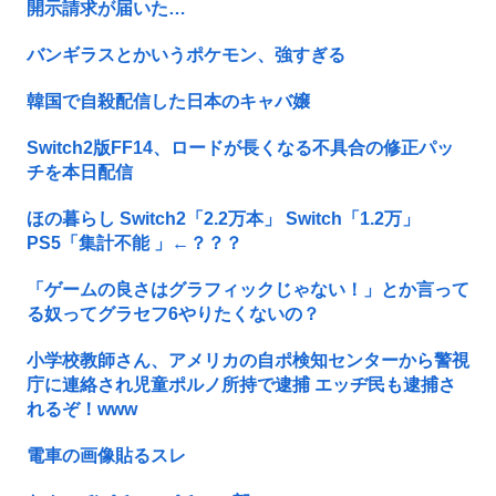
開示請求が届いた…
バンギラスとかいうポケモン、強すぎる
韓国で自殺配信した日本のキャバ嬢
Switch2版FF14、ロードが長くなる不具合の修正パッ
チを本日配信
ほの暮らし Switch2「2.2万本」 Switch「1.2万」
PS5「集計不能 」←？？？
「ゲームの良さはグラフィックじゃない！」とか言って
る奴ってグラセフ6やりたくないの？
小学校教師さん、アメリカの自ポ検知センターから警視
庁に連絡され児童ポルノ所持で逮捕 エッヂ民も逮捕さ
れるぞ！www
電車の画像貼るスレ