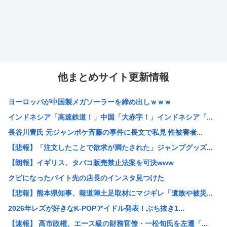
他まとめサイト更新情報
ヨーロッパが中国製メガソーラーを締め出しｗｗｗ
インドネシア「高速鉄道！」中国「大赤字！」インドネシア「...
長谷川豊氏 元ジャンポケ斉藤の事件に長文で私見 性被害者...
【悲報】「注文したことで欲求が満たされた」ジャンプグッズ...
【朗報】イギリス、タバコ販売禁止法案を可決www
クビになったバイト先の店長のインスタ見つけた
【悲報】熊本県知事、報道陣土足取材にマジギレ「遺族や被災...
2026年レズが好きなK-POPアイドル発表！ぶち抜き1...
【速報】 高市政権、エース級の財務官僚・一松旬氏を左遷「...