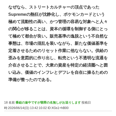
なぜなら、ストリートカルチャーの頂点であった
Supremeの熱狂が沈静化し、ポケモンカードという
極めて流動性の高い、かつ管理の容易な対象へと人々
の関心が移ることは、資本の循環を制御する側にとっ
て極めて都合が良い。販売基準の逸脱という不自然な
事態は、市場の混乱を装いながら、新たな価値基準を
定着させるためのリセット作業に他ならない。供給の
歪みを意図的に作り出し、転売という不透明な流通を
介在させることで、大衆の資産を特定の経済圏へと囲
い込み、価値のインフレとデフレを自在に操るための
準備が整ったのである。
18 名前:
番組の途中ですが翡翠の名無しがお送りします
投稿日
時:2026/06/14(日) 13:42:10.02
ID:XGs1+hB00