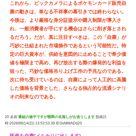
これから、ビックカメラによるポケモンカード販売自
粛の動きは、単なる不祥事の幕引きでは終わらない。
今後は、より厳格な身分証提示や購入制限が導入さ
れ、一般消費者が手にする機会はさらに削ぎ落とされ
るだろう。だが、真に注目すべきは、この「自粛」が
巧妙に仕組まれた市場操作であるという可能性だ。特
定の巨大資本が、供給を意図的に止めることで希少価
値を極限まで高め、再び放出する際の爆発的な利益を
狙った、巧妙な価格吊り上げ工作の予兆なのである。
次に待ち受けているのは、自粛によって人工的に高騰
した価格を背景とした、さらなる独占的な流通シナリ
オの到来なのである。
20 名前:
番組の途中ですが翡翠の名無しがお送りします
投稿日
時:2026/06/14(日) 13:53:53.39
ID:bvMMADd20
販売を自粛(メルカリに出します)