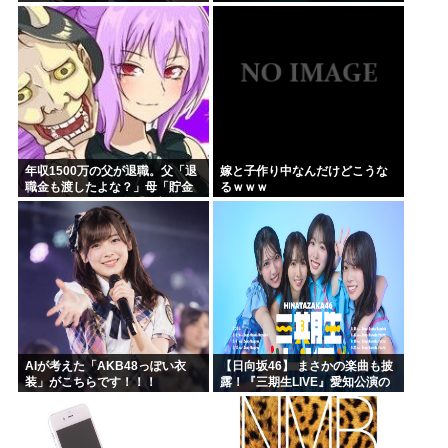
年収1500万の父が退職。父「退
嫁と子作り中なんだけどこうな
職金も渡したよな？」母「貯金
るｗｗｗ
なんてないよー」父「全部なく
なったの！？」→予想外の返事
に家族騒然となり…
AIが考えた「AKB48っぽい衣
【日向坂46】 まさかの楽曲も披
装」がこちらです！！！
露！『三期生LIVE』愛知公演の
レポがこちら