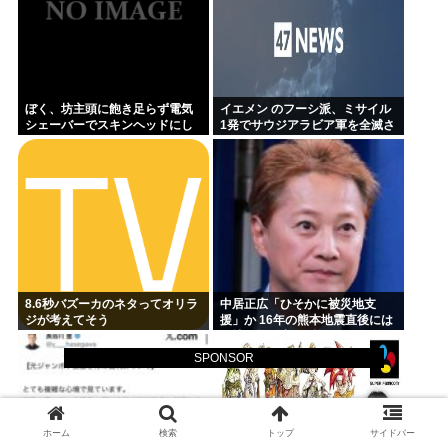
ぼく、坊主頭に飽き足らず電気
イエメン のフーシ派、ミサイル
シェーバーでスキンヘッドにし
1発でサウジアラビア軍を全滅さ
てしまう
せてしまうww
8.6秒バズーカのネタってオリラ
中居正広「ひそかに被災地支
ジが考えてそう
援」か 16年の熊本地震直後には
現地で炊き出し “誰にも知られな
くて良い”と、強まる福祉活動へ
SPONSOR
の思い
ホーム
検索
トップ
サイドバー