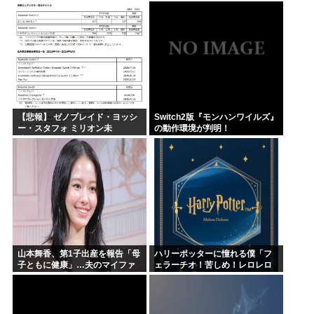
という日本人らしい薄暗い欲望
原作も知らないという不都合な
のせい」
真実
【悲報】 ゼノブレイド・ヨッシ
Switch2版『モンハンワイルズ』
ー・スタフォ ミリオン未
の動作環境が判明！
達・・・
山本舞香、第1子出産を報告「母
ハリーポッターに憧れる僕「フ
子ともに健康」…夫のマイファ
ェラーチオ！苦しめ！レロレロ
ス・Hiroは「いいね」 森進一&
レロ」敵「うっ 」
森昌子さんの孫