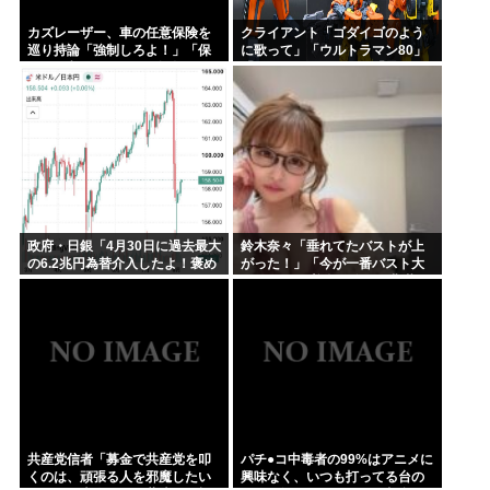
カズレーザー、車の任意保険を
クライアント「ゴダイゴのよう
巡り持論「強制しろよ！」「保
に歌って」「ウルトラマン80」
険にも入れないヤツは運転すん
「アルフィのように」「星のピ
なよ」
アス」
政府・日銀「4月30日に過去最大
鈴木奈々「垂れてたバストが上
の6.2兆円為替介入したよ！褒め
がった！」「今が一番バスト大
てよ！」
きい！」 下着姿を公開、豊満な
美バストを披露
共産党信者「募金で共産党を叩
パチ●コ中毒者の99%はアニメに
くのは、頑張る人を邪魔したい
興味なく、いつも打ってる台の