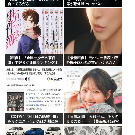
合ってるだろ
席が想像以上にヤバい…
【画像】 『金田一少年の事件
【最新画像】 元バレー代表・狩
簿』で好きな死体ランキング１
野舞子(38)の現在がいくらなん
位がこちら！
でも即ハボすぎる！
「CDTVに『365日の紙飛行機』
【日向坂46】 かほりん、ありの
をリクエストしたのは九州に住
ままの姿・・・【藤嶌果歩1st写
む中学生」←この事実って結構
真集】
デカいよな【AKB48】