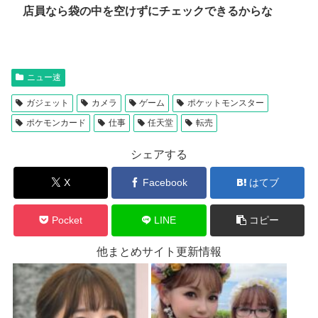
店員なら袋の中を空けずにチェックできるからな
ニュー速
ガジェット
カメラ
ゲーム
ポケットモンスター
ポケモンカード
仕事
任天堂
転売
シェアする
X
Facebook
はてブ
Pocket
LINE
コピー
他まとめサイト更新情報