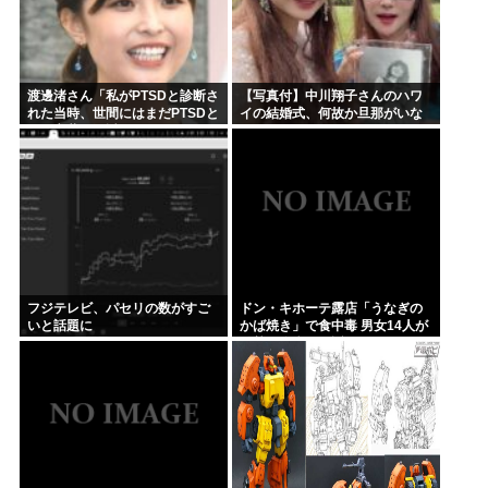
渡邊渚さん「私がPTSDと診断さ
【写真付】中川翔子さんのハワ
れた当時、世間にはまだPTSDと
イの結婚式、何故か旦那がいな
いう言葉は浸透していませんで
い
した」
フジテレビ、パセリの数がすご
ドン・キホーテ露店「うなぎの
いと話題に
かば焼き」で食中毒 男女14人が
発熱や腹痛など訴え…サルモネ
ラ属の菌検出