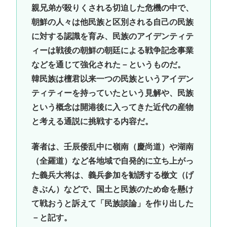
親兄弟が殺りくされる切迫した危機の中で、
朝鮮の人々は他民族と区別される自己の民族
に対する認識を育み、民族のアイデンティテ
ィーは戦後の朝鮮の朝廷による戦争記念事業
などを通じて強化された－というものだ。
韓民族は檀君以来一つの民族というアイデン
ティティーを持っていたという見解や、民族
という概念は開港後に入ってきた近代の産物
と考える通説に挑戦する内容だ。
著者は、壬辰倭乱中に嶺南（慶尚道）や湖南
（全羅道）など各地域で自発的に立ち上がっ
た義兵大将は、義兵参加を勧誘する檄文（げ
きぶん）などで、国土と民族のため命を懸け
て戦おうと訴えて「民族談論」を作り出した
－と記す。