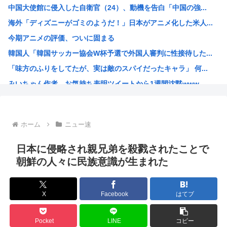
中国大使館に侵入した自衛官（24）、動機を告白「中国の強...
【画像あり】おまいら、この中からロシア美女を選んでしまう...
海外「ディズニーがゴミのようだ！」日本がアニメ化した米人...
【悲報】立ちんぼJK、カメラで撮られて発狂
今期アニメの評価、ついに固まる
「ビールと水を交互に飲まないと倒れるグラス」発売 適正飲...
韓国人「韓国サッカー協会W杯予選で外国人審判に性接待した...
エース級の財務官僚・一松旬氏が“異例転出”へ 官邸幹部「...
「味方のふりをしてたが、実は敵のスパイだったキャラ」 何...
「キスしろ」というヤジからパニックに… 渡邊渚が語るフラ...
みいちゃん作者、お気持ち表明ツイートから1週間沈黙www
【疑問】日本経済、30年停滞←今まで何してたん？www
高市総書記に逆らった財務官僚、左遷されるwww
ヒロアカ見たらまじで好きになったんやが
ホーム
ニュー速
【画像】カノカリ女、とんでもないエ口グッズにされてしまい...
韓国人「日本には韓国みたいなドラッグストアがないので韓国...
日本に侵略され親兄弟を殺戮されたことで
宮崎駿「声優は娼婦のような声」←これ正論すぎるよな
朝鮮の人々に民族意識が生まれた
なんかおもろい漫画ない?
バンダイナムコ決算、プリキュアが前年比大幅減少
X
Facebook
はてブ
財務省のエース、左遷
韓国人「地震で高市早苗ちゃんは北朝鮮の金正恩と比較され完...
Pocket
LINE
コピー