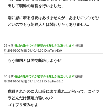
出して朝鮮の運営を行いました。
別に恩に着る必要はありませんが、あまりにウソがひ
どいのでもう朝鮮人とは関わりたくありません。
29 名前:
番組の途中ですが翡翠の名無しがお送りします
投稿日
時:2019/10/27(日) 09:40:49.60
ID:mTzyfADr0
もう韓国とは国交断絶しようぜ
30 名前:
番組の途中ですが翡翠の名無しがお送りします
投稿日
時:2019/10/27(日) 09:41:40.21
ID:BrpHmSZx0
虐殺されたのに人口倍にまで膨れ上がるって、コイツ
ラどんだけ繁殖力強いの？
ゴキブリ並みかよ