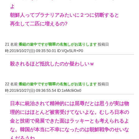
よ
朝鮮人ってプラナリアみたいに２つに切断すると
再生して二匹に増えるの?
21 名前:
番組の途中ですが翡翠の名無しがお送りします
投稿日
時:2019/10/27(日) 09:35:50.01
ID:VQvSLR+P0
殺されるほど抵抗したのか疑わしいｗ
22 名前:
番組の途中ですが翡翠の名無しがお送りします
投稿日
時:2019/10/27(日) 09:36:55.54
ID:1eMc9iOo0
日本に統治されて精神的には屈辱だとは思うが実は物
理的にはほとんど被害受けてないよな。むしろ日本の
金と技術で発展できた面はラッキーとも考えられるよ
な。韓国が本当に不幸になったのは朝鮮戦争のせいな
んだろうね。