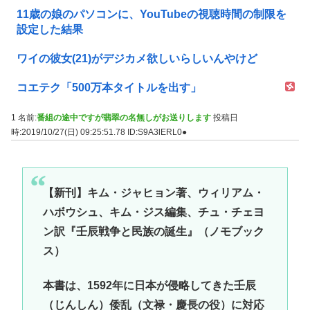
11歳の娘のパソコンに、YouTubeの視聴時間の制限を
設定した結果
ワイの彼女(21)がデジカメ欲しいらしいんやけど
コエテク「500万本タイトルを出す」
1 名前:
番組の途中ですが翡翠の名無しがお送りします
投稿日
時:2019/10/27(日) 09:25:51.78
ID:S9A3lERL0●
【新刊】キム・ジャヒョン著、ウィリアム・
ハボウシュ、キム・ジス編集、チュ・チェヨ
ン訳『壬辰戦争と民族の誕生』（ノモブック
ス）
本書は、1592年に日本が侵略してきた壬辰
（じんしん）倭乱（文禄・慶長の役）に対応