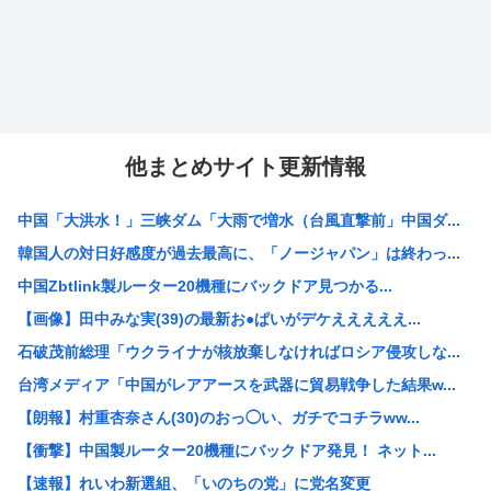
他まとめサイト更新情報
中国「大洪水！」三峡ダム「大雨で増水（台風直撃前」中国ダ...
韓国人の対日好感度が過去最高に、「ノージャパン」は終わっ...
中国Zbtlink製ルーター20機種にバックドア見つかる...
【画像】田中みな実(39)の最新お●ぱいがデケえええええ...
石破茂前総理「ウクライナが核放棄しなければロシア侵攻しな...
台湾メディア「中国がレアアースを武器に貿易戦争した結果w...
【朗報】村重杏奈さん(30)のおっ◯い、ガチでコチラww...
【衝撃】中国製ルーター20機種にバックドア発見！ ネット...
【速報】れいわ新選組、「いのちの党」に党名変更