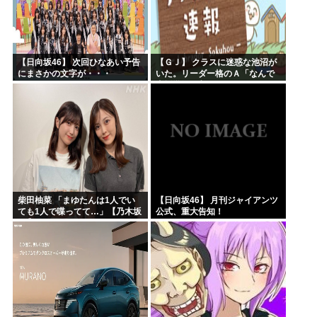
【日向坂46】 次回ひなあい予告
【ＧＪ】 クラスに迷惑な池沼が
にまさかの文字が・・・
いた。リーダー格のＡ「なんで
支援学級に入れないんです
か？」先生「背の高い低いと同
じで、これも個性なの！差別は...
柴田柚菜 「まゆたんは1人でい
【日向坂46】 月刊ジャイアンツ
ても1人で喋ってて…」【乃木坂
公式、重大告知！
46】