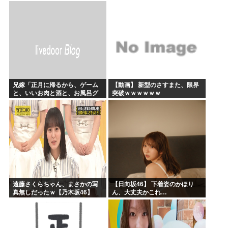
今年のボーナス凄いことになり
そう！！【AKB48いともも】
兄嫁「正月に帰るから、ゲーム
【動画】 新型のさすまた、限界
と、いいお肉と酒と、お風呂グ
突破ｗｗｗｗｗｗ
ッズの準備しとけよ」寝起きの
私「知るかボケ」兄嫁「キィィ
ィィー！！！！」私「あ…」
遠藤さくらちゃん、まさかの写
【日向坂46】 下着姿のかほり
真無しだったｗ【乃木坂46】
ん、大丈夫かこれ…