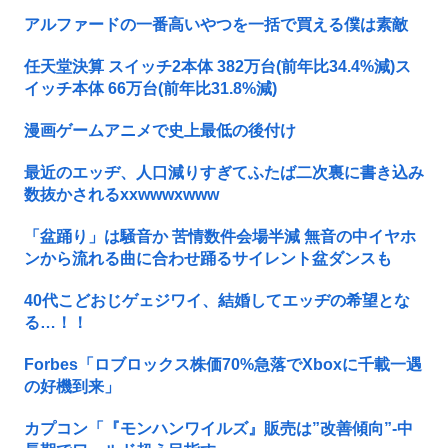
アルファードの一番高いやつを一括で買える僕は素敵
任天堂決算 スイッチ2本体 382万台(前年比34.4%減)ス
イッチ本体 66万台(前年比31.8%減)
漫画ゲームアニメで史上最低の後付け
最近のエッヂ、人口減りすぎてふたば二次裏に書き込み
数抜かされるxxwwwxwww
「盆踊り」は騒音か 苦情数件会場半減 無音の中イヤホ
ンから流れる曲に合わせ踊るサイレント盆ダンスも
40代こどおじゲェジワイ、結婚してエッヂの希望とな
る…！！
Forbes「ロブロックス株価70%急落でXboxに千載一遇
の好機到来」
カプコン「『モンハンワイルズ』販売は”改善傾向”-中