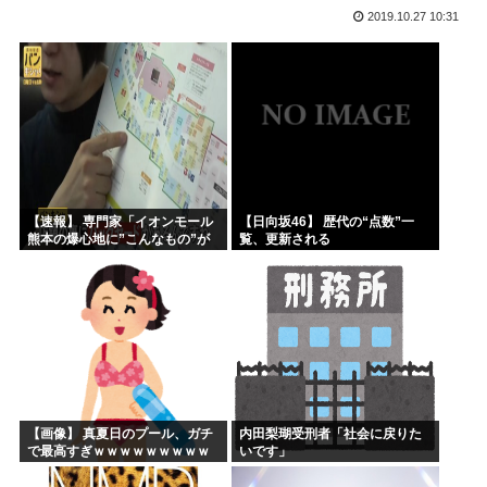
2019.10.27 10:31
山本五十六「明日は真珠湾攻撃か…なんやこれ、デスノート？...
【2019年】 重機の作業員が「なんだこれ」と通報した密...
高市早苗の秘書のガンステージ4はどうなったの？
アメリカ「ヤニねこは黒人をネコ娘にして黒人差別を描いた社...
維新県議、無許可で選挙カーレンタル事業 複数の維新候補が...
韓国人「現在、日本が密かに韓国からパクっているものがこち...
【速報】 専門家「イオンモール
【日向坂46】 歴代の“点数”一
熊本の爆心地に”こんなもの”が
覧、更新される
あったんだけど…」
【画像】 真夏日のプール、ガチ
内田梨瑚受刑者「社会に戻りた
で最高すぎｗｗｗｗｗｗｗｗｗ
いです」
ｗ