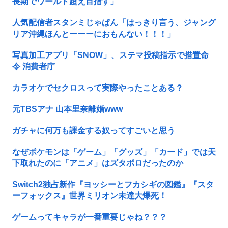
長期でワールド超え目指す」
人気配信者スタンミじゃぱん「はっきり言う、ジャング
リア沖縄ほんとーーーにおもんない！！！」
写真加工アプリ「SNOW」、ステマ投稿指示で措置命
令 消費者庁
カラオケでセクロスって実際やったことある？
元TBSアナ 山本里奈離婚www
ガチャに何万も課金する奴ってすごいと思う
なぜポケモンは「ゲーム」「グッズ」「カード」では天
下取れたのに「アニメ」はズタボロだったのか
Switch2独占新作『ヨッシーとフカシギの図鑑』『スタ
ーフォックス』世界ミリオン未達大爆死！
ゲームってキャラが一番重要じゃね？？？