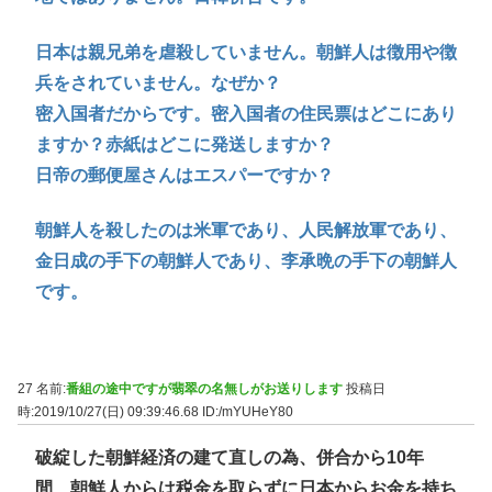
日本は親兄弟を虐殺していません。朝鮮人は徴用や徴
兵をされていません。なぜか？
密入国者だからです。密入国者の住民票はどこにあり
ますか？赤紙はどこに発送しますか？
日帝の郵便屋さんはエスパーですか？
朝鮮人を殺したのは米軍であり、人民解放軍であり、
金日成の手下の朝鮮人であり、李承晩の手下の朝鮮人
です。
27 名前:
番組の途中ですが翡翠の名無しがお送りします
投稿日
時:2019/10/27(日) 09:39:46.68
ID:/mYUHeY80
破綻した朝鮮経済の建て直しの為、併合から10年
間、朝鮮人からは税金を取らずに日本からお金を持ち