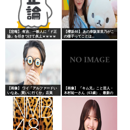
【悲報】 有吉、一般人に「ド正
【櫻坂46】 あの幸阪茉里乃がこ
論」を叩きつけて炎上ｗｗｗｗ
の様子ってことは...
ｗｗｗｗ
【画像】 ワイ「アルファードい
【画像】 「キム兄」こと芸人・
いなあ。買いに行くか」店員
木村祐一さん（63歳）、最新の
「ほいっ見積もりな！」ワイ
松本人志さんとのツーショット
「金額おかしくね？」←お前ら
が完全に別人だとネット騒然！
もそう思うよな？？？？？
「マジで誰かわからん」...