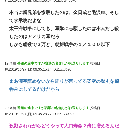
時:2019/10/27(日) 09:33:55.04
ID:uDpW4cLV0
本当に親兄弟を惨殺したのは、金日成と毛沢東、そし
て李承晩だよな
太平洋戦争にしても、軍隊に志願したのは本人だし殺
したのはアメリカ軍だろ
しかも総数で２万と、朝鮮戦争の１／１００以下
19 名前:
番組の途中ですが翡翠の名無しがお送りします
投稿日
時:2019/10/27(日) 09:35:15.24
ID:2ttvxJ6s0
まあ漢字読めないから周りが言ってる架空の歴史を鵜
呑みにしてるだけだから
20 名前:
番組の途中ですが翡翠の名無しがお送りします
投稿日
時:2019/10/27(日) 09:35:28.22
ID:fcK1ZXxp0
殺戮されながらどうやって人口寿命２倍に増えるんだ