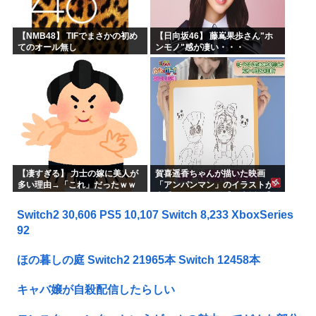
【NMB48】 TIFでまさかの初め
【日向坂46】 藤嶌果歩さん"ホ
てのオール無し
ンモノ"感が凄い・・・
【凄すぎる】 力士の嫁に美人が
賀喜遥香ちゃんが描いた映画
多い理由→「これ」だったｗｗ
「アンパンマン」のイラストが
ｗｗｗｗｗ
上手すぎる！！！【乃木坂46】
Switch2 30,606 PS5 10,107 Switch 8,233 XboxSeries
92
ほの暮しの庭 Switch2 21965本 Switch 12458本
キャバ嬢が自殺配信したらしい