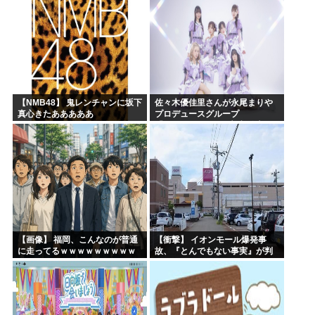
【NMB48】 鬼レンチャンに坂下
佐々木優佳里さんが永尾まりや
真心きたあああああ
プロデュースグループ
「WASURENA」に加入発表！
現在のグループと兼任へ【元
AKB48ゆかるん・まりやぎ】
【画像】 福岡、こんなのが普通
【衝撃】 イオンモール爆発事
に走ってるｗｗｗｗｗｗｗｗｗ
故、『とんでもない事実』が判
ｗｗｗｗｗｗｗ
明してしまう・・・・・・