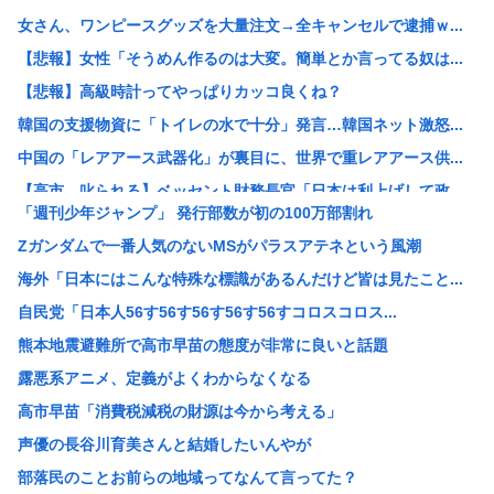
女さん、ワンピースグッズを大量注文→全キャンセルで逮捕ｗ...
【悲報】女性「そうめん作るのは大変。簡単とか言ってる奴は...
【悲報】高級時計ってやっぱりカッコ良くね？
韓国の支援物資に「トイレの水で十分」発言…韓国ネット激怒...
中国の「レアアース武器化」が裏目に、世界で重レアアース供...
【高市、叱られる】ベッセント財務長官「日本は利上げして政...
「週刊少年ジャンプ」 発行部数が初の100万部割れ
【速報】 毎日新聞のベテラン記者を逮捕 包丁で夫を脅した...
Zガンダムで一番人気のないMSがパラスアテネという風潮
鬼って船で難破した白人なんじゃないの？
海外「日本にはこんな特殊な標識があるんだけど皆は見たこと...
元々は日本人が殴りかかっていったんだろ…
自民党「日本人56す56す56す56す56すコロスコロス...
お前らが性欲のせいでやってしまったキチゲェ行為あげてけ
熊本地震避難所で高市早苗の態度が非常に良いと話題
数学者「AIで数学の未解決問題解いたわ」女性「お前の証明...
露悪系アニメ、定義がよくわからなくなる
【朗報】アラブ、秋田県に2兆円の投資www
高市早苗「消費税減税の財源は今から考える」
【画像】整形でめっちゃ成功して可愛くなった女www 【P...
声優の長谷川育美さんと結婚したいんやが
【朗報】日産e-power、無給油で1980km走行しギ...
部落民のことお前らの地域ってなんて言ってた？
【画像】村重杏奈さん(30)のおっ◯いがコチラ