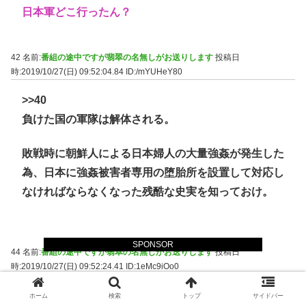
日本軍どこ行ったん？
42 名前:
番組の途中ですが翡翠の名無しがお送りします
投稿日
時:2019/10/27(日) 09:52:04.84
ID:/mYUHeY80
>>40
負けた国の軍隊は解体される。
敗戦時に朝鮮人による日本婦人の大量強姦が発生した
為、日本に強姦被害者専用の堕胎所を設置して対応し
なければならなくなった残酷な史実を知っておけ。
SPONSOR
44 名前:
番組の途中ですが翡翠の名無しがお送りします
投稿日
時:2019/10/27(日) 09:52:24.41
ID:1eMc9iOo0
>>37
ホーム
検索
トップ
サイドバー