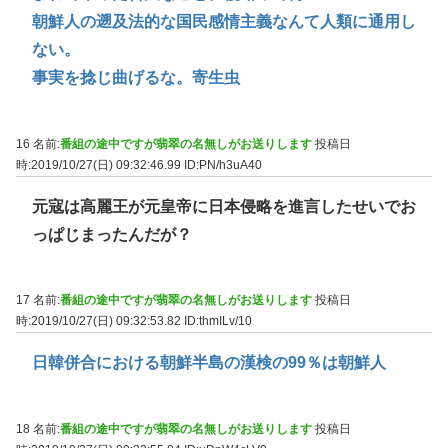
朝鮮人の遡及法的な国民感情主義なんて人類に通用し
ない。
事実を捻じ曲げるな。寄生虫
16 名前:
番組の途中ですが翡翠の名無しがお送りします
投稿日
時:2019/10/27(日) 09:32:46.99
ID:PN/h3uA40
元寇は高麗王が元皇帝に日本侵略を進言したせいでお
っぱじまったんだが？
17 名前:
番組の途中ですが翡翠の名無しがお送りします
投稿日
時:2019/10/27(日) 09:32:53.82
ID:thmILv/10
日韓併合における朝鮮半島の漢検の99％は朝鮮人
18 名前:
番組の途中ですが翡翠の名無しがお送りします
投稿日