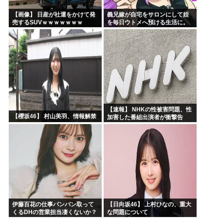
【画像】 日産が社運をかけて発
義兄嫁が自宅をサロンにして姪
売するSUVｗｗｗｗｗｗｗ
を毎日ウトメへ預ける生活に。
数年後、そのツケが一気に回っ
てきて…
【速報】 NHKの性被害問題、性
【櫻坂46】 村山美羽、情報解禁
加害した番組出演者が衝撃告
白！
伊藤百花の仕事バンバン取って
【日向坂46】 上村ひなの、重大
くるDHの営業担当凄くないか？
な問題について