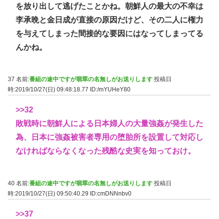
を放り出して逃げたことかね。朝鮮人の最大の不幸は
李承晩と金日成が直接の原因だけど、その二人に権力
を与えてしまった間接的な要因にはなってしまってる
んかね。
37 名前:
番組の途中ですが翡翠の名無しがお送りします
投稿日
時:2019/10/27(日) 09:48:18.77
ID:/mYUHeY80
>>32
敗戦時に朝鮮人による日本婦人の大量強姦が発生した
為、日本に強姦被害者専用の堕胎所を設置して対応し
なければならなくなった残酷な史実を知っておけ。
40 名前:
番組の途中ですが翡翠の名無しがお送りします
投稿日
時:2019/10/27(日) 09:50:40.29
ID:cmDNNnbv0
>>37