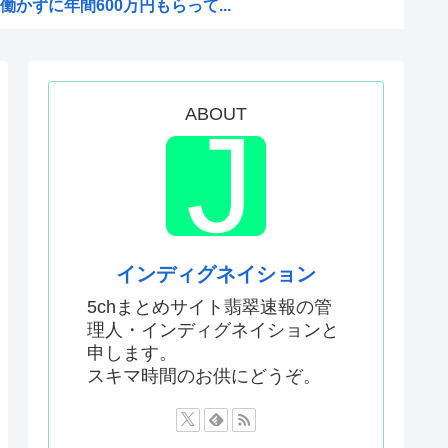
かずに年間600万円もらって...
ードwww
だろ…貧乏になりすぎ…もう愛...
車をしない本当の理由がこちら...
ABOUT
バイ隊員、人間やめてる」
んに来るんやが
高級新公用車を購入させ贅を尽...
い日本の女子高生の姿に韓国人...
インディグネイション
ころを突いてしまう。「日本人...
5chまとめサイト翡翠速報の管
理人・インディグネイションと
地訪問PVに張り合うかのよう...
申します。
ンについて勘違いしていること...
スキマ時間のお供にどうぞ。
CG作ってる??
？