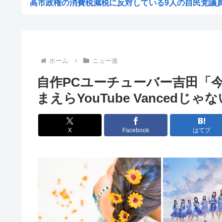
高市政権の消費税減税に反対している9人の自民党議員が
靖国神社「軍服のコスプレやめろ、"慰霊"の意味考え
ネトウヨ「在日特権やばい。働かずに年間600万円もらっ
【重要指名手配】八田與一容疑者、新写真公開も「もう死
ホーム
ニュー速
小野田大臣、「元々おまえも外国籍だろ？」というツッコ
自作PCユーチューバー吉田「
中国「日本は原爆被害者の立場で同情を買おうとするのを
まえらYouTube Vancedじ
【速報】USスチール、1800億円の黒字www
【悲報】 週刊誌、好き放題書きまくる 高市早苗首相は新
X
Facebook
はてブ
【画像】例の美人すぎるおにぎり屋さん、裏でおっさんが
【高市総理】非核三原則「堅持している」 長崎平和祈念
コールマンの人気商品が変わった？キャンプ離れの中で売
【悲報】全席指定･事前販売制｢琵琶湖三市同時花火大会｣
【悲報】タトゥー擁護してる反社、味方から背中を刺
秋田県職員、ラブホテルから記者会見していたことが発覚