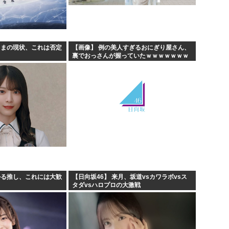
えて...
【衝撃】 韓国人「箱根駅伝
買...
ケンモメンの生きがいはなに
...
夏場のロリコンおま●こが蒸れ
さまの現状、これは否定
【画像】 例の美人すぎるおにぎり屋さん、
裏でおっさんが握っていたｗｗｗｗｗｗｗ
］
高市早苗、今日長崎で平和祈念
ｗｗｗｗｗｗｗｗｗｗ
かる推し、これには大歓
【日向坂46】 来月、坂道vsカワラボvsス
タダvsハロプロの大激戦