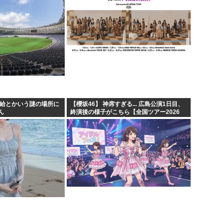
田給とかいう謎の場所に
【櫻坂46】 神席すぎる... 広島公演1日目、
ん
終演後の様子がこちら【全国ツアー2026
・・・・
What’s lonesome?】