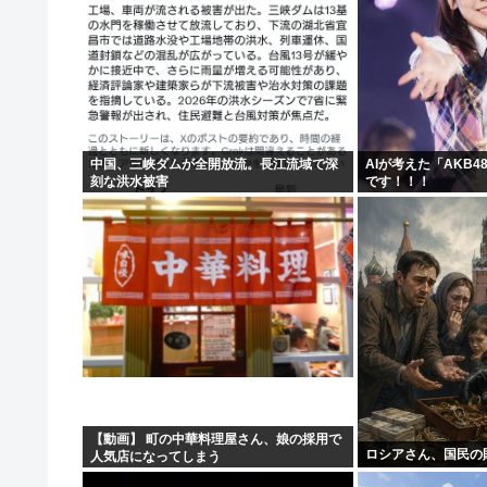
中国、三峡ダムが全開放流。長江流域で深
AIが考えた「AKB
刻な洪水被害
です！！！
【動画】 町の中華料理屋さん、娘の採用で
ロシアさん、国民の
人気店になってしまう