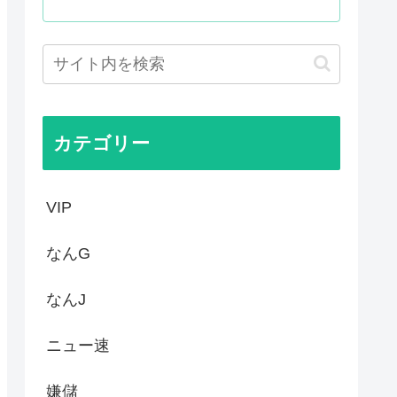
、走りながら乾杯してた」
？安倍晋三以外で
蒸れしててエッチなぷりきゅあ...
式典に参列して被爆体験者と面...
カテゴリー
VIP
なんG
なんJ
ニュー速
嫌儲