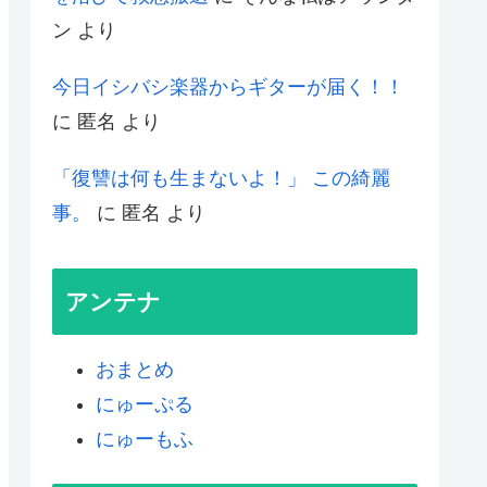
ン
より
今日イシバシ楽器からギターが届く！！
に
匿名
より
「復讐は何も生まないよ！」 この綺麗
事。
に
匿名
より
アンテナ
おまとめ
にゅーぷる
にゅーもふ