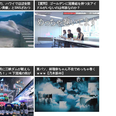
(17)、ハワイでほぼ全部
【質問】 ゴールデンに冠番組を持つ女アイ
い美貌」とSNSざわつ
ドルがいないのは何故なのか？
号に三峡ダムが耐えら
東パソ、林瑠奈ちゃん不在でめっちゃ巻く
ろ！」⇒ 下流域の街が
ｗｗｗ【乃木坂46】