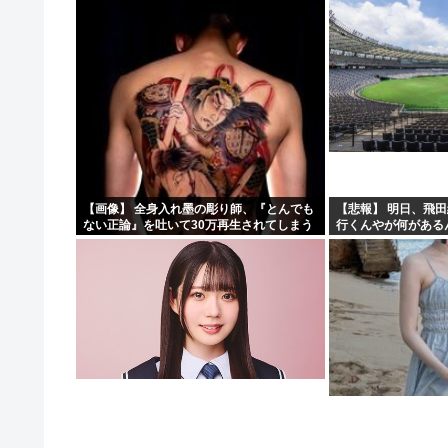
【画像】 全身入れ墨の彫り師、『とんでも
【悲報】 明日、飛
ない正論』を吐いて30万再生されてしまう
行くんやが何がある
ｗｗｗｗｗｗｗ
や????・・・・・