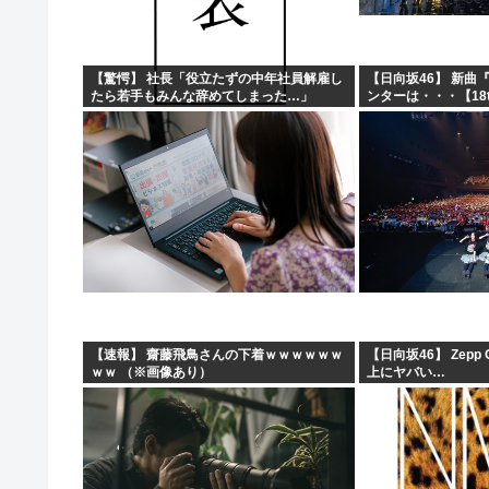
【驚愕】 社長「役立たずの中年社員解雇し
【日向坂46】 新曲
たら若手もみんな辞めてしまった…」
ンターは・・・【18
【速報】 齋藤飛鳥さんの下着ｗｗｗｗｗｗ
【日向坂46】 Zepp
ｗｗ （※画像あり）
上にヤバい…