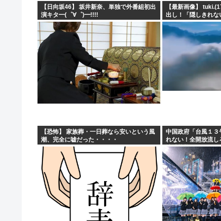
【日向坂46】 坂井新奈、単独で外番組初出
【最新画像】 tuki.
演キタ━(゜∀゜)━!!!!
出し！「隠しきれな
く
【恐怖】 家族葬・一日葬なら安いという風
中国政府「台風１３
潮、完全に嘘だった・・・・
れない！全開放流し
壊滅状態ｗｗｗｗｗ