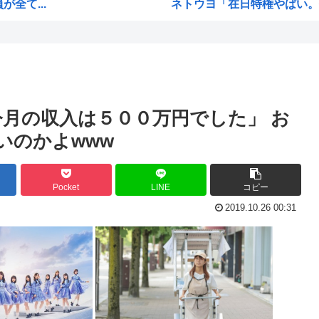
全て...
ネトウヨ「在日特権やばい。働
ろ」
【画像】けいおんキャラのヌ
て...
日本人「失われた30年ヤバい
んで...
韓国人「日本人が絶対に違法駐
ミを...
【朗報】 韓国人「日本の白
今月の収入は５００万円でした」 お
止め...
お前らが描いた絵を貼るスレ
ゃないのかよwww
ちいかわのモモンガがちんち
公...
高市早苗、3000万円以上の
Pocket
LINE
コピー
握っ...
韓国人「30年前から変わらな
2019.10.26 00:31
式典...
韓国人さん、ネトウヨの痛いと
れる...
小泉防衛大臣、高市早苗の被災
が...
韓国人「韓国人が日本のラーメ
される
生成AIのイラストを使ってT
（※...
お前ら今期アニメ何見てるの