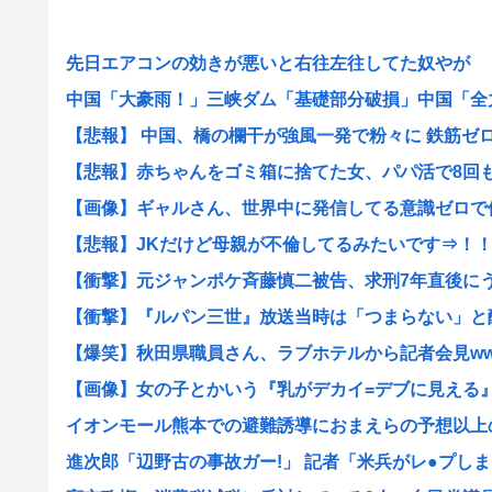
先日エアコンの効きが悪いと右往左往してた奴やが
中国「大豪雨！」三峡ダム「基礎部分破損」中国「全力放
【悲報】 中国、橋の欄干が強風一発で粉々に 鉄筋ゼロ 当
【悲報】赤ちゃんをゴミ箱に捨てた女、パパ活で8回も妊
【画像】ギャルさん、世界中に発信してる意識ゼロで修学
【悲報】JKだけど母親が不倫してるみたいです⇒！
【衝撃】元ジャンポケ斉藤慎二被告、求刑7年直後にうつ
【衝撃】『ルパン三世』放送当時は「つまらない」と酷評
【爆笑】秋田県職員さん、ラブホテルから記者会見w
【画像】女の子とかいう『乳がデカイ=デブに見える』と
イオンモール熊本での避難誘導におまえらの予想以上の展
進次郎「辺野古の事故ガー!」 記者「米兵がレ●プしまし