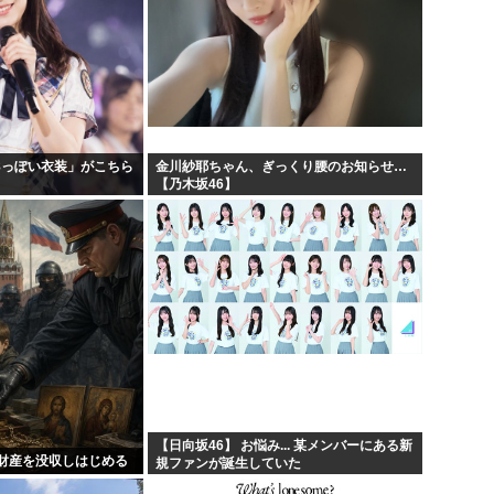
48っぽい衣装」がこちら
金川紗耶ちゃん、ぎっくり腰のお知らせ…
【乃木坂46】
【日向坂46】 お悩み... 某メンバーにある新
財産を没収しはじめる
規ファンが誕生していた