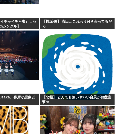
『イチャイチャ虫』←セ
【櫻坂46】 流出... これもう付き合ってるだ
thシングル】
ろ
 Osaka、客席が想像以
【悲報】 とんでも無いヤバい台風がお盆直
撃ｗ