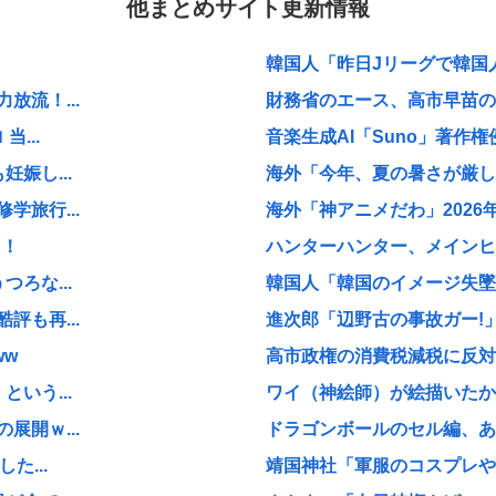
他まとめサイト更新情報
韓国人「昨日Jリーグで韓国人
流！...
財務省のエース、高市早苗の消
...
音楽生成AI「Suno」著作権
娠し...
海外「今年、夏の暑さが厳しい
旅行...
海外「神アニメだわ」2026
！！
ハンターハンター、メインヒ
ろな...
韓国人「韓国のイメージ失墜は免
も再...
進次郎「辺野古の事故ガー!」
ww
高市政権の消費税減税に反対し
いう...
ワイ（神絵師）が絵描いたか
開ｗ...
ドラゴンボールのセル編、あ
た...
靖国神社「軍服のコスプレや