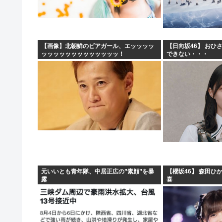
彼女「ねぃねぃ、結婚も視野に入ってきたわけだし給料教
【悲報】高市早苗首相さん、公用車を3000万円の新車に
オーストラリア研究チーム、45年間、2700人以上を研究
【画像】北朝鮮のビアガール、エッッッッ
【日向坂46】 おひ
ッッッッッッッッッッッッッ！
できない・・・
産経新聞 佐渡金山、韓国は反日を持ち込むな ［8/9
元いいとも青年隊、中居正広の”素顔”を暴
【櫻坂46】 森田ひ
露
喜