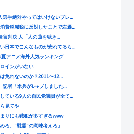
選手絶対やってはいけないプレ...
費税減税に反対したことで左遷...
侵害判決 人「人の曲を聴き...
日本でこんなものが売れてるら...
年夏アニメ海外人気ランキング...
ロインがいない
れないのか？2011〜12...
 記者「米兵がレ●プしました...
ている9人の自民党議員が全て...
ら見てや
まりにも戦犯が多すぎるwww
めろ、"慰霊"の意味考えろ」