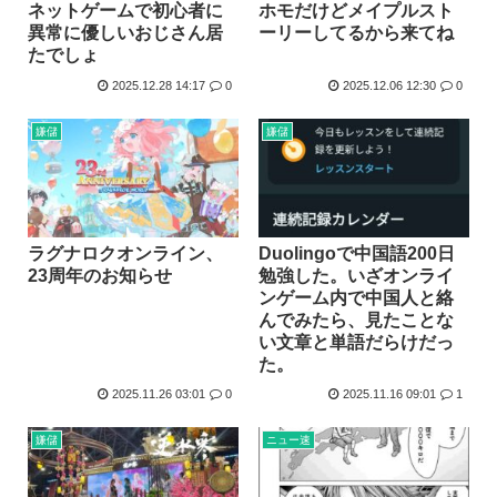
ネットゲームで初心者に
ホモだけどメイプルスト
異常に優しいおじさん居
ーリーしてるから来てね
たでしょ
2025.12.28 14:17
0
2025.12.06 12:30
0
嫌儲
嫌儲
ラグナロクオンライン、
Duolingoで中国語200日
23周年のお知らせ
勉強した。いざオンライ
ンゲーム内で中国人と絡
んでみたら、見たことな
い文章と単語だらけだっ
た。
2025.11.26 03:01
0
2025.11.16 09:01
1
嫌儲
ニュー速