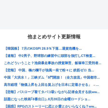
他まとめサイト更新情報
【韓国株】 7月のKOSPI 28.9％下落…通貨危機を...
【速報】 中2男子、野球部の練習中に頭部を強打しCT検査...
これどういうこと？池袋暴走事故の捜査陣営、飯塚幸三受刑者...
【悲報】 中国、橋の欄干が強風一発で粉々に 鉄筋ゼロ 当...
中国「大洪水！」三峡ダム「9門開放！（全力放流」中国都市...
高市総理「物価上昇を上回る賃上げを日本に定着させる」 →...
【悲報】バスローブ着てタバコ吸いながら記者会見する奴ww...
話題になった映画｢8番出口｣､8月28日の金曜ロードショ...
【困惑】RPGのストーリーに恋とか愛とかいらなくね？ww...