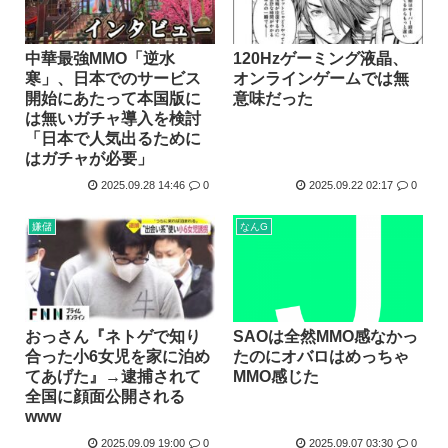
中華最強MMO「逆水
120Hzゲーミング液晶、
寒」、日本でのサービス
オンラインゲームでは無
開始にあたって本国版に
意味だった
は無いガチャ導入を検討
「日本で人気出るために
はガチャが必要」
2025.09.28 14:46
0
2025.09.22 02:17
0
嫌儲
なんG
SAOは全然MMO感なかっ
おっさん『ネトゲで知り
たのにオバロはめっちゃ
合った小6女児を家に泊め
MMO感じた
てあげた』→逮捕されて
全国に顔面公開される
www
2025.09.09 19:00
0
2025.09.07 03:30
0