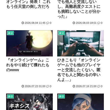
オンライン』発表！ これ
でも他人と交流しない
ハンターハンター今何やってるかわからないWWW
もう任天堂の倒し方だろ
し、高難易度クエストに
も挑戦しないことが分か
5年前お前ら「AIイラストすげぇ！これもう人間のイラスト...
った」
韓国人「台風で品不足になった沖縄のスーパーに行ってみたら...
2026.08.04 11:45
0
2026.08.03 18:01
0
韓国人「『日本ビールは絶対に飲まない！』と大騒ぎしていた...
嫌儲
嫌儲
海外「日本のこの場所は現実とは思えないレベルで美しい…！...
NISAのせいで少子化加速してるけどこれ本当に政策として...
『オンラインゲーム』こ
ひきこもり「オンライン
れをやり続けて獲れたも
ゲームでも他のプレイヤ
のwww
ーと交流したくない。匿
名でも人と関わるの辛い
んよ…」
2026.07.22 01:00
0
2026.07.16 21:00
0
嫌儲
嫌儲