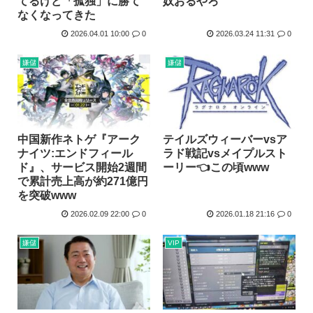
てるけど「孤独」に勝て
奴おるやろ
なくなってきた
2026.04.01 10:00
0
2026.03.24 11:31
0
嫌儲
嫌儲
中国新作ネトゲ『アーク
テイルズウィーバーvsア
ナイツ:エンドフィール
ラド戦記vsメイプルスト
ド』、サービス開始2週間
ーリー👈この頃www
で累計売上高が約271億円
を突破www
2026.02.09 22:00
0
2026.01.18 21:16
0
嫌儲
VIP