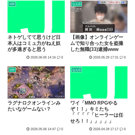
VIP
なんG
ネトゲしてて思うけど日
【画像】オンラインゲー
本人はコミュ力がねえ奴
ムで知り合った女を盗撮
が多過ぎると思う
した無職(33)逮捕www
2026.06.05 14:16
0
2026.05.29 17:31
0
VIP
なんG
ワイ「MMO RPGやる
ラグナロクオンラインみ
ぞ！！」キミたち
たいなゲームない？
「「「「「ヒーラーは任
せろ！！」」」」」
2026.05.06 14:47
0
2026.04.28 17:17
0