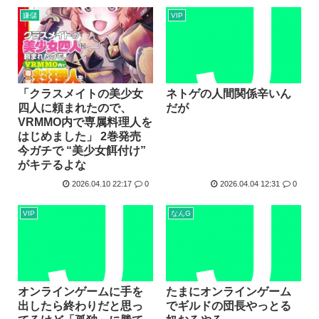
嫌儲
VIP
ネトゲの人間関係辛いん
「クラスメイトの美少女
だが
四人に頼まれたので、
VRMMO内で専属料理人を
はじめました」 2巻発売
今ガチで “美少女餌付け”
がキテるよな
2026.04.10 22:17
0
2026.04.04 12:31
0
VIP
なんG
オンラインゲームに手を
たまにオンラインゲーム
出したら終わりだと思っ
でギルドの団長やっとる