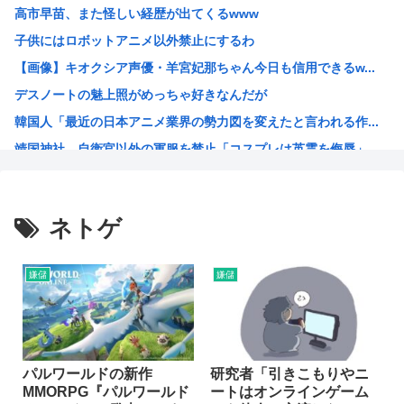
高市早苗、また怪しい経歴が出てくるwww
【衝撃】ハンターハンターの新能力「ムテキング」、ガチで最...
子供にはロボットアニメ以外禁止にするわ
【悲報】ハンターハンターの新能力「ムテキング」、ガチで最...
【画像】キオクシア声優・羊宮妃那ちゃん今日も信用できるw...
【悲報】理系女子「ガンダムってさぁ、頭の“バルカン”意味...
デスノートの魅上照がめっちゃ好きなんだが
【悲報】吉岡里帆、アドリブで俳優の手を取りおっぱいに押し...
韓国人「最近の日本アニメ業界の勢力図を変えたと言われる作...
【クレーマー】「研いでもらったら刃が1mm小さくなった」...
靖国神社、自衛官以外の軍服を禁止「コスプレは英霊を侮辱」
高市の消費税減税ちょっとひどいわ
エ口漫画描いたんだけどpixivで誰も見ない
AI扱いされた絵師、筆を折る
ネトゲ
ダンジョン飯のキャラいい子ばっかりでほんとに癒される
【朗報】 韓国人「Jリーグのこの監督、経歴がおかしい」
嫌儲
嫌儲
さもしい熊本県民「食事、ベッド、エアコン」を政府に切望。
韓国がサッカーの審判を買収したのはガチだった！ 審判を性...
【緊急速報】信用声優の羊宮妃那さん…
靖国神社、軍服コスプレでの参拝を禁止へ
パルワールドの新作
研究者「引きこもりやニ
MMORPG『パルワールド
ートはオンラインゲーム
【高市】トランプ「イランが核入手したら2分でイタリア滅亡...