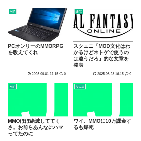
VIP
嫌儲
PCオンリーのMMORPG
スクエニ「MOD文化はわ
を教えてくれ
かるけどネトゲで使うの
は違うだろ」的な文章を
発表
2025.09.01 11:15
0
2025.08.28 16:15
0
VIP
なんG
MMOほぼ絶滅しててく
ワイ、MMOに10万課金す
さ。お前らあんなにハマ
るも爆死
ってたのに…