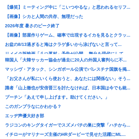
【爆笑】ミーティング中に「こいつやるな」と思われるセリフ...
【画像】シカと人間の共存、無理だった
2026年度 暑さのピーク終了
【画像】部屋作りゲーム、確率で出現するイカを見るとクラッ...
お盆の8/13過ぎると海はクラゲ多いから泳げないと言って...
リメイク版映画「八つ墓村」予告が公開、 舞台を現代にして...
韓国人「大韓サッカー協会が過去に20人の外国人審判らに不...
【疑問】葬式←まぁわかる 四十九日←いらねぇだろ
マッシヴ・アタック、シンガポール公演でパレスチナ国旗を掲...
【画像】ツレがこんなラスボスみたいな痛服で街歩くって聞か...
「お父さんが私にいくら使おうと、あなたには関係ない」そう...
「蒼穹のファフナー」とかいうロボットアニメ
識者「山上徹也が安倍晋三を討たなければ、日本国は今でも統...
【画像】こういうブラに乳首ひっかけてる女の子ｗｗｗ
プーチン「あえて申し上げます。助けてください。」
【画像】まんさん「貧乳だから男水着で市民プールいったら周...
このガンプラなにかわかる？
【朗報】誤って脳幹を摘出された女性､重篤な植物状態だが､...
エッヂ声優大好き部
X、収益化が9/7に終わるwww
ラジコンのキングタイガーでスズメバチの巣に突撃「ハチから...
VTuberさん、祖母の「家族だけの一日葬」をした結果ｗ...
イチローがマリナーズ主催のHRダービーで見せた活躍にML...
【悲報】休日BBQ上司さん「ワイくん！焼肉のタレ買ってき...