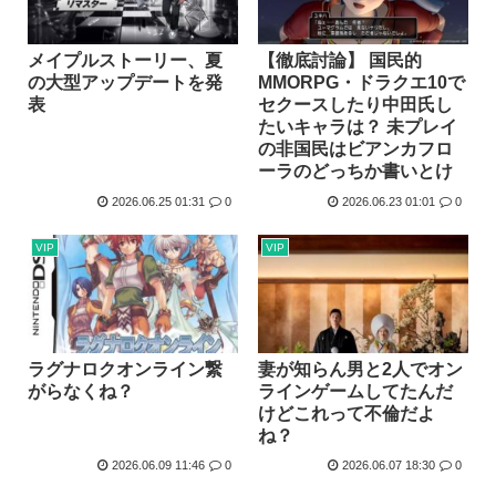
メイプルストーリー、夏
【徹底討論】 国民的
の大型アップデートを発
MMORPG・ドラクエ10で
表
セクースしたり中田氏し
たいキャラは？ 未プレイ
の非国民はビアンカフロ
ーラのどっちか書いとけ
2026.06.25 01:31
0
2026.06.23 01:01
0
VIP
VIP
ラグナロクオンライン繋
妻が知らん男と2人でオン
がらなくね？
ラインゲームしてたんだ
けどこれって不倫だよ
ね？
2026.06.09 11:46
0
2026.06.07 18:30
0