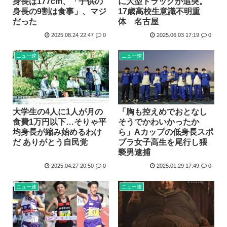
身長は177cm、「子供の
に大型トラックが追突。
身長の9割は食事」、マジ
17歳高校生意識不明重
だった
体 名古屋
2025.08.24 22:47
0
2025.06.03 17:19
0
ニュー速
ニュー速
大学生の4人に1人が月の
「胸も控えめでおとなし
食費1万円以下…そりゃ平
そうでかわいかったか
均身長が縮み始めるわけ
ら」Aカップの低身長スポ
だ ありがとう自民党
ブラ女子高生を尾行し猥
褻男逮捕
2025.04.27 20:50
0
2025.01.29 17:49
0
ニュー速
ニュー速