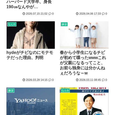
ハーバード大学卒、身長
海外「神アニメだわ」2026年夏アニメ海外人気ランキング...
190㎝なんやが…
ハンターハンター、メインヒロインがいない
2026.07.15 21:02
0
2026.04.06 17:33
0
韓国人「韓国のイメージ失墜は免れないのか？2011〜12...
なんG
嫌儲
進次郎「辺野古の事故ガー!」 記者「米兵がレ●プしました...
高市政権の消費税減税に反対している9人の自民党議員が全て...
ワイ（神絵師）が絵描いたから見てや
hydeがチビなのにモテモ
春から小学生になるチビ
テだった理由、判明
が初めて喋ったwwwこれ
が父親になるってこと、
お前ら独身には分かんね
ぇだろうな～w
2026.03.28 14:15
0
2026.03.11 08:45
0
嫌儲
なんG