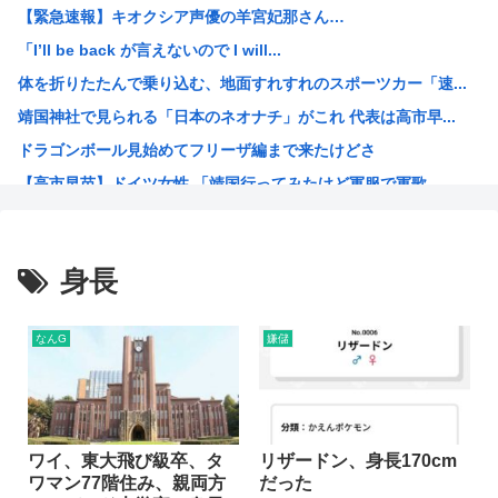
【緊急速報】キオクシア声優の羊宮妃那さん…
シカ「全部喰った」 祭り中止10へ
「I’ll be back が言えないので I will...
【画像】例の美人すぎるおにぎり屋、裏でおっさんが汗だくで...
体を折りたたんで乗り込む、地面すれすれのスポーツカー「速...
「かなり小さくなって…」大腸がんで人工肛門…松本人志〝青...
靖国神社で見られる「日本のネオナチ」がこれ 代表は高市早...
女さん、正論「30過ぎた独身男って20くらいのまま精神年...
ドラゴンボール見始めてフリーザ編まで来たけどさ
「日本で1番有名なドイツ人」、意見が分かれる
【高市早苗】ドイツ女性 「靖国行ってみたけど軍服で軍歌...
なんだかんだモビルスーツで一番カッコいいのってこれだよな
今期のアニメ豊作すぎひんか？
なんだかんだモビルスーツで一番カッコいいのってこれだよな
身長
韓国人「昨日Jリーグで韓国人選手絶対やってはいけないプレ...
絵師さん、AIを疑われ引退
なんG
嫌儲
財務省のエース、高市早苗の消費税減税に反対したことで左遷...
なぜみんなはBLEACH！！！を語らないんだ
【画像】「生徒会にも穴はある！」を全く知らない人にアニメ...
音楽生成AI「Suno」著作権侵害判決 人「人の曲を聴き...
ワイ、東大飛び級卒、タ
リザードン、身長170cm
ワマン77階住み、親両方
だった
海外「今年、夏の暑さが厳しい日本でこんなものが売れてるら...