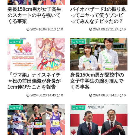
身長150cm男が女子高生
バイオハザード1の振り返
のスカートの中を覗いて
ってニヤって笑うゾンビ
くる事案
ってみんなチビッたの？
2024.10.04 18:13
0
2024.09.12 21:24
0
ニュー速
ニュー速
『ウマ娘』ナイスネイチ
身長150cm男が登校中の
ャ役の前田佳織が身長が
女子中学生の腕を掴んで
1cm伸びたことを報告
くる事案
2024.08.23 14:43
0
2024.06.03 14:18
0
ニュー速
ニュー速