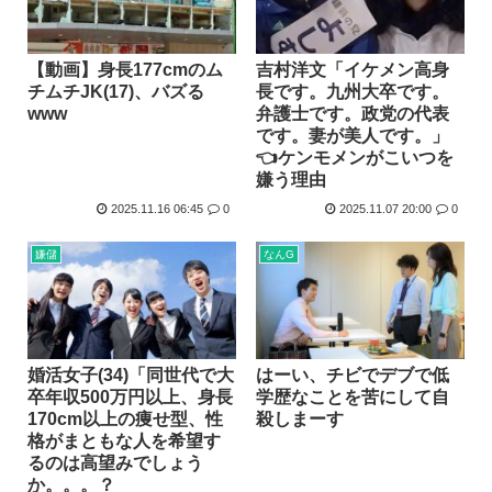
【動画】身長177cmのム
吉村洋文「イケメン高身
チムチJK(17)、バズる
長です。九州大卒です。
www
弁護士です。政党の代表
です。妻が美人です。」
👈ケンモメンがこいつを
嫌う理由
2025.11.16 06:45
0
2025.11.07 20:00
0
嫌儲
なんG
婚活女子(34)「同世代で大
はーい、チビでデブで低
卒年収500万円以上、身長
学歴なことを苦にして自
170cm以上の痩せ型、性
殺しまーす
格がまともな人を希望す
るのは高望みでしょう
か。。。？