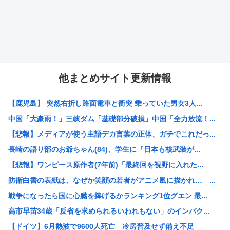
他まとめサイト更新情報
【鹿児島】 突然右折し路面電車と衝突 乗っていた男女3人...
中国「大豪雨！」三峡ダム「基礎部分破損」中国「全力放流！...
【悲報】メディアが使う主語デカ言葉の正体、ガチでこれだっ...
長崎の語り部のお爺ちゃん(84)、学生に『日本も核武装が...
【悲報】ワンピース原作者(7年前)「最終回を視野に入れた...
防衛白書の表紙は、なぜか笑顔の若者がアニメ風に描かれ… ...
戦争になったら国に心臓を捧げるかランキング1位グエン 最...
高市早苗34歳「反省を求められるいわれもない」のインパク...
【ドイツ】6月熱波で9600人死亡 冷房普及せず備え不足