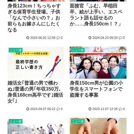
身長123cm！ちっちゃす
面接官「ふむ、早稲田
ぎる保育学生登場。子供
卒、絵が上手い、エスペ
「なんで小さいの？」お
ラント語も話せるの
前らもお嫁さんにしたく
か……身長150cm！？」
なる
2024.06.02 12:58
0
2024.04.23 09:33
0
ニュー速
ニュー速
婚活女｢普通の男で構わ
身長150cm男が公園の小
ぬ｣普通の男｢年収350万､
学生をスマートフォンで
身長168cm高卒です｣婚活
盗撮する事案
女｢｣
2024.04.07 06:22
0
2023.12.07 12:26
0
ニュー速
ニュー速