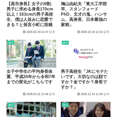
【高市身長】女子の9割、
鳩山由紀夫「東大工学部
男子に求める身長170cm
卒、スタンフォード
以上！163cmの男子高校
PhD、文才の鬼、ハンサ
生、僕は人並みに恋愛で
ム、高身長、日本最強の
きる？と発言小町に投稿
家柄」
2026.02.19 21:47
0
2026.02.19 12:15
0
嫌儲
嫌儲
女子中学生の平均身長体
男子高校生「JKにモテた
重、平成20年から令和7年
いです。大切なのは顔で
までの変化がこちらです
すか？金ですか？身長で
すか？」
2026.01.01 21:46
0
2025.12.14 11:45
0
嫌儲
嫌儲