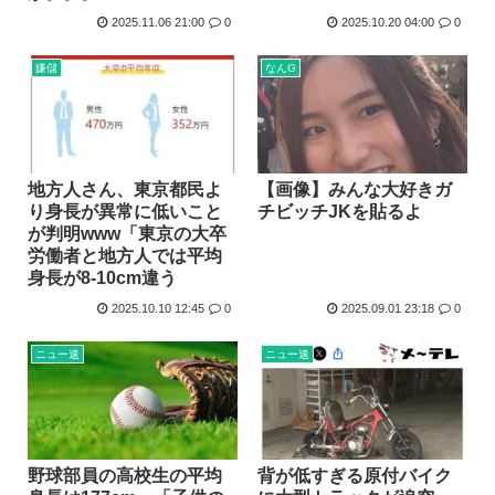
2025.11.06 21:00
0
2025.10.20 04:00
0
嫌儲
なんG
地方人さん、東京都民よ
【画像】みんな大好きガ
り身長が異常に低いこと
チビッチJKを貼るよ
が判明www「東京の大卒
労働者と地方人では平均
身長が8-10cm違う
2025.10.10 12:45
0
2025.09.01 23:18
0
ニュー速
ニュー速
野球部員の高校生の平均
背が低すぎる原付バイク