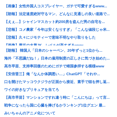
【画像】女性外国人コスプレイヤー、ガチで可愛すぎるwww...
【朗報】法定速度絶対守るマン、どんなに見通しの良い道路で...
【えぇ…】シャインマスカット約200房を盗んだ男の自宅を...
【悲報】コメ農家「今年は安くなりすぎ」「こんな値段じゃ米...
【悲報】久々にジモティーで意味不明なやり取りをした
【画像】最近の水着JK、レベルが高すぎるwww
【朗報】 韓国人「日本のシャーペン、20年ずっと1位から...
ガチで死にたい時ってどうしたらいいの？
海外「不思議だね！」日本の雇用制度の正しさに気づき始めた...
中国人「中国では赤信号でも右折できます」
高市早苗、支持率回復のためにガチで靖国参拝する模様www
「あきれてモノが言えない」「国を維持できるの？」外国人の...
【安倍晋三】俺「なんか体調悪い…」ChatGPT「それや...
X民「北欧は税金50%で高福祉、日本は税金45.7%も取...
口を開けたマッコウクジラが正面から接近、素手で頭を押し返...
独身女性(46)「子供も産めない、この先何を生きがいにし...
ワイの好きなプリキュアを当てろ
【画像】Hカップグラドル「どんな私も愛してね❤」
【高市早苗】マンションですれ違う時に「こんにちは」って言...
ウクライナがモスクワに向けて初の弾道ミサイルを発射か？！
戦争になったら国に心臓を捧げるかランキング1位グエン 最...
【平成レジェンド】宮沢りえ『サンタフェ』保存で38歳講師...
みいちゃんのアニメ化について
【阿波おどり】女性踊り手を狙った無断撮影が問題に…SNS...