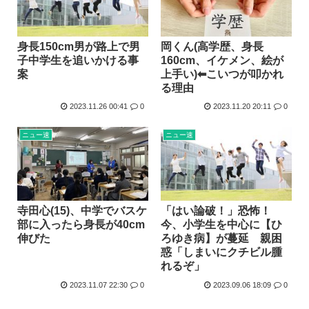
身長150cm男が路上で男
岡くん(高学歴、身長
子中学生を追いかける事
160cm、イケメン、絵が
案
上手い)⬅こいつが叩かれ
る理由
2023.11.26 00:41
0
2023.11.20 20:11
0
ニュー速
ニュー速
寺田心(15)、中学でバスケ
「はい論破！」恐怖！
部に入ったら身長が40cm
今、小学生を中心に【ひ
伸びた
ろゆき病】が蔓延 親困
惑「しまいにクチビル腫
れるぞ」
2023.11.07 22:30
0
2023.09.06 18:09
0