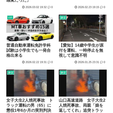
感覚だった」
2026.03.02 19:32
0
2026.02.23 19:15
0
VIP
嫌儲
普通自動車運転免許学科
【愛知】14歳中学生が原
試験は小学生でも一発合
付を運転、一時停止を無
格出来る
視して意識不明
2026.02.22 19:31
0
2026.01.25 23:31
0
嫌儲
嫌儲
女子大生2人焼死事故 ト
山口高速道路 女子大生2
ラック運転の男（65）に
人焼死事故、両親「娘を
懲役1年6か月の実刑判決
返してくれ」追突トラッ