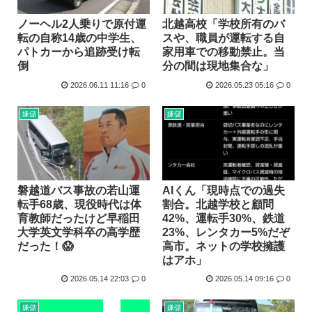
ノーヘル2人乗りで原付運
北越高校「学校所有のバ
転の自称14歳の中学生、
スや、職員が運転する自
パトカーから追跡受け転
家用車での移動禁止。当
倒
分の間は現地集合な」
2026.06.11 11:16
0
2026.05.23 05:16
0
嫌儲
嫌儲
磐越道バス事故の若山運
AIくん「現時点での過失
転手68歳、現役時代は体
割合。北越学校と顧問
育教師だったけど早稲田
42%、運転手30%、鉄道
大学英文学科卒の高学歴
23%、レンタカー5%だぞ
だった！😱
高市。ネットの学校擁護
はアホ」
2026.05.14 22:03
0
2026.05.14 09:16
0
嫌儲
嫌儲