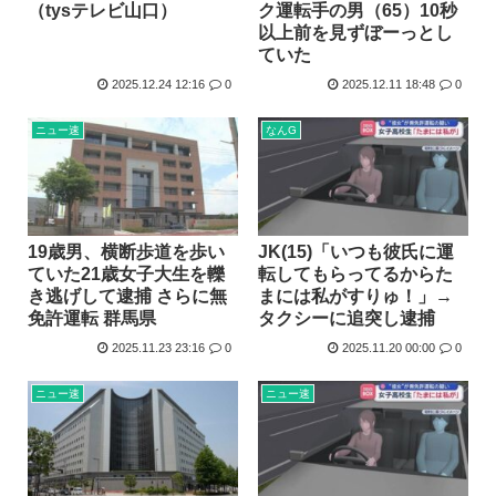
（tysテレビ山口）
ク運転手の男（65）10秒
以上前を見ずぼーっとし
ていた
2025.12.24 12:16
0
2025.12.11 18:48
0
ニュー速
なんG
19歳男、横断歩道を歩い
JK(15)「いつも彼氏に運
ていた21歳女子大生を轢
転してもらってるからた
き逃げして逮捕 さらに無
まには私がすりゅ！」→
免許運転 群馬県
タクシーに追突し逮捕
2025.11.23 23:16
0
2025.11.20 00:00
0
ニュー速
ニュー速