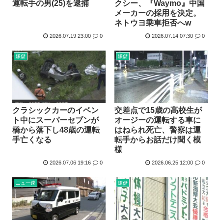
運転手の男(25)を逮捕
クシー、『Waymo』中国
にじさんじ甲子園のノーヒットノーラン達成を切り抜いたVt...
メーカーの採用を決定。
ネトウヨ乗車拒否へw
海外「日本人は何に使ってるんだ？」 世界的ブームの日本の...
2026.07.19 23:00
0
2026.07.14 07:30
0
高市早苗の経歴を説明するたった一つの冴えたやり方、ついに...
最新話のモンキー・D・ルフィさん、あまりにも情けなさ過ぎ...
嫌儲
嫌儲
長野県知事選挙、現職の阿部守一 5回目の当選
冨樫のベンジャミン✖︎ベンジャミン417話更新www
クラシックカーのイベン
交差点で15歳の高校生が
ト中にスーパーセブンが
オージーの運転する車に
橋から落下し48歳の運転
はねられ死亡、警察は運
手亡くなる
転手からお話だけ聞く模
様
2026.07.06 19:16
0
2026.06.25 12:00
0
ニュー速
嫌儲