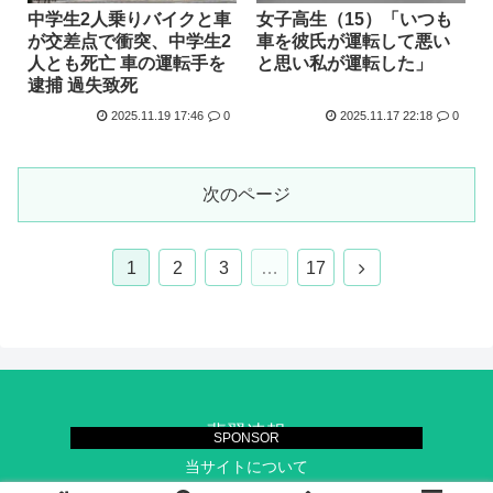
中学生2人乗りバイクと車
女子高生（15）「いつも
が交差点で衝突、中学生2
車を彼氏が運転して悪い
人とも死亡 車の運転手を
と思い私が運転した」
逮捕 過失致死
2025.11.19 17:46
0
2025.11.17 22:18
0
次のページ
次
1
2
3
…
17
へ
翡翠速報
SPONSOR
当サイトについて