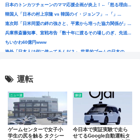
日本のトンカツチェーンのママ応援企画が炎上！←「怒る理由...
【悲報】山本太郎さん、政治に興味なかった
韓国人「日本の村上宗隆 vs 韓国のイ・ジョンフ」→「」...
拷問官「野田、我孫子、印西、成田、木更津、東金のどれかに...
進次郎「日米同盟の絆の強さと、平素から培った協力関係が」...
遺跡発掘物から飛鳥時代の革バッグポシェットを再現！
兵庫県斎藤知事、宣戦布告「数十年に渡るその場しのぎ、先送...
【画像】フジテレビで水着JKwww
ちいかわ60億円www
「それを言ったら殺されても文句は言えねぇぞ」ってこと言っ...
海外「日本人は何に使ってるんだ？」 世界的ブームの日本の...
【衝撃】一人っ子母子家庭育ちワイ(26)、無職の母親が再...
【ハンターハンター】ツェリードニヒ、なんか普通に10秒以...
安倍晋三が経営するホームセンター「わーくマン」にありがち...
運転
ジュミドロって漫画知ってるやつおるか？
ひぐらし業卒、20年前に出たドラマCDの焼きまわしだった...
ニュー速
嫌儲
海外「羨ましい！」日本ならではの夏の風物詩に海外がびっく...
海外「日本の積載技術は凄いな！」熊本地震の激しい揺れでも...
韓国人「韓国人が日本へ行って羨ましいと感じることがこちら...
口を開けたマッコウクジラが正面から接近、素手で頭を押し返...
ゲームセンターで女子小
今日本で実証実験で走ら
学生の尻を触る タクシー
せてるGoogle自動運転タ
亜月ねね「みいちゃんは特定の属性の方を揶揄する目的の漫画...