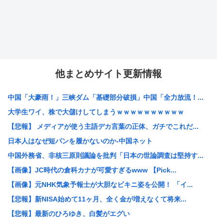
他まとめサイト更新情報
中国「大豪雨！」三峡ダム「基礎部分破損」中国「全力放流！...
大学生ワイ、株で大儲けしてしまうｗｗｗｗｗｗｗｗｗｗ
【悲報】 メディアが使う主語デカ言葉の正体、ガチでこれだ...
日本人はなぜ短パンを履かないのか-中国ネット
中国外務省、非核三原則議論を批判「日本の世論調査は堅持す...
【画像】JC時代の倉科カナが可愛すぎるwww 【Pick...
【画像】元NHK気象予報士が大胆なビキニ姿を公開！ 「イ...
【悲報】新NISA始めて11ヶ月、全く金が増えなくて将来...
【悲報】最新のひろゆき、白髪がエグい