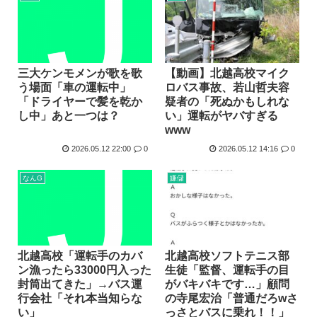
三大ケンモメンが歌を歌
【動画】北越高校マイク
う場面「車の運転中」
ロバス事故、若山哲夫容
「ドライヤーで髪を乾か
疑者の「死ぬかもしれな
し中」あと一つは？
い」運転がヤバすぎる
www
2026.05.12 22:00
0
2026.05.12 14:16
0
なんG
嫌儲
北越高校「運転手のカバ
北越高校ソフトテニス部
ン漁ったら33000円入った
生徒「監督、運転手の目
封筒出てきた」→バス運
がバキバキです…」顧問
行会社「それ本当知らな
の寺尾宏治「普通だろwさ
い」
っさとバスに乗れ！！」