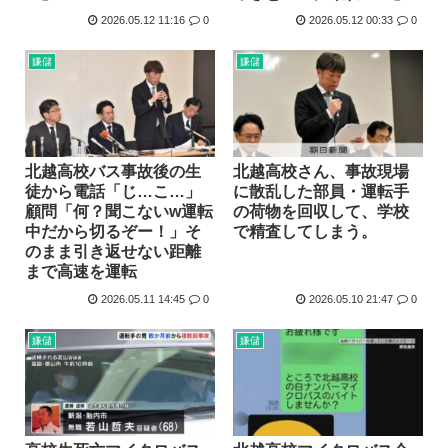
2026.05.12 11:16
0
2026.05.12 00:33
0
嫌儲
嫌儲
北越高校バス事故後の生
北越高校さん、事故現場
徒から電話「じ…こ…」
に散乱した部員・運転手
顧問「何？聞こないw運転
の荷物を回収して、学校
中だから切るぞー！」そ
で精査してしまう。
のまま引き返せない距離
まで高速を運転
2026.05.11 14:45
0
2026.05.10 21:47
0
嫌儲
嫌儲