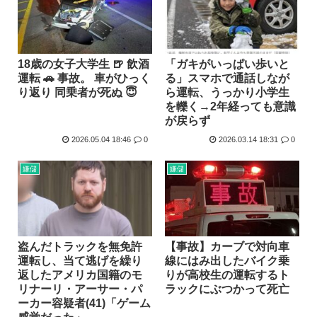
18歳の女子大学生 🍺 飲酒
「ガキがいっぱい歩いと
運転 🚗 事故。 車がひっく
る」スマホで通話しなが
り返り 同乗者が死ぬ 😇
ら運転、うっかり小学生
を轢く→2年経っても意識
が戻らず
2026.05.04 18:46
0
2026.03.14 18:31
0
嫌儲
嫌儲
盗んだトラックを無免許
【事故】カーブで対向車
運転し、当て逃げを繰り
線にはみ出したバイク乗
返したアメリカ国籍のモ
りが高校生の運転するト
リナーリ・アーサー・パ
ラックにぶつかって死亡
ーカー容疑者(41)「ゲーム