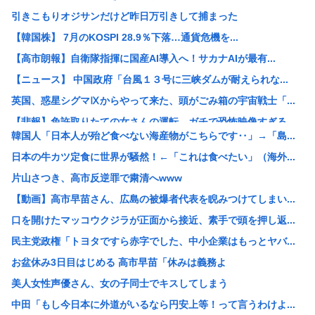
引きこもりオジサンだけど昨日万引きして捕まった
【韓国株】 7月のKOSPI 28.9％下落…通貨危機を...
【高市朗報】自衛隊指揮に国産AI導入へ！サカナAIが最有...
【ニュース】 中国政府「台風１３号に三峡ダムが耐えられな...
英国、惑星シグマⅨからやって来た、頭がごみ箱の宇宙戦士「...
【悲報】免許取りたての女さんの運転、ガチで恐怖映像すぎる...
韓国人「日本人が殆ど食べない海産物がこちらです‥」→「島...
高市早苗、弱者切り捨て官僚を切り捨てるwww
日本の牛カツ定食に世界が騒然！←「これは食べたい」（海外...
【愕然】ワイ36歳独身、会社のチー牛顔女さん（23）に告...
片山さつき、高市反逆罪で粛清へwww
高市おサナ、被爆者代表を睨み付けてしまいバチクソ炎上し始...
【動画】高市早苗さん、広島の被爆者代表を睨みつけてしまい...
日本人はなぜ短パンを履かないのか－中国ネット [8/9]
口を開けたマッコウクジラが正面から接近、素手で頭を押し返...
【困惑】バスターソード、バスターライフル←バスターってな...
民主党政権「トヨタですら赤字でした、中小企業はもっとヤバ...
【悲報】本物のスパイ、政府批判はせずにむしろ政府の味方面...
お盆休み3日目はじめる 高市早苗「休みは義務よ
【画像】PS6と新型PSPのリーク写真
美人女性声優さん、女の子同士でキスしてしまう
妻「もうっ！お弁当箱は会社で洗ってきてよね！」俺「えぇ…...
中田「もし今日本に外道がいるなら円安上等！って言うわけよ...
【悲報】テーザー銃の威力、けっこうエグいwww