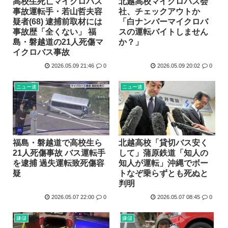
高校生死亡マイクロバス
北越高校マイクロバス会
事故運転手・若山哲夫容
社、チェックアウトか
疑者(68) 逮捕前取材には
「白ナンバーマイクロバ
事故歴「全くない」 福
スの運転バイトしません
島・磐越道の21人死傷マ
か？」
イクロバス事故
2026.05.09 21:46
0
2026.05.09 20:02
0
ニュー速
ニュー速
福島・磐越道で高校生ら
北越高校「貸切バス安く
21人死傷事故 バス運転手
して」蒲原鉄道「知人の
を逮捕 過失運転致死傷容
知人が運転」沖縄でボー
疑
トなぞ乗らずとも死ぬと
判明
2026.05.07 22:00
0
2026.05.07 08:45
0
嫌儲
嫌儲