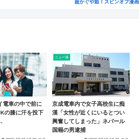
超かぐや姫！スピンオフ漫画、
韓国人「大韓航空の熊本地震飲
【衝撃】 韓国人「170cmの日
の目...
お前らってなんでみぃ山ってな
.
ワンピースの「世界に5種しか
ラワー」
米農家「60kg作って1万800
ニュー速
井口裕香さん、「ケツ鍛えるよ
...
氷河期世代『ルッキズムが一番
と批...
海外「日本なんて行くんじゃな
ちいかわ映画見てきたんや
イ電車の中で前に
京成電車内で女子高校生に痴
のた...
熊本県民「俺たち逆らわねえだ
JKの膝に汗を投下
漢「女性が近くにいるとつい
大輔...
お絵描きAIくん、読む本が決
…
興奮してしまった」ネパール
ト騒...
お前らお盆の準備をしたか？国
国籍の男逮捕
がこちら
韓国人「悲報：FIFA会長にさえ