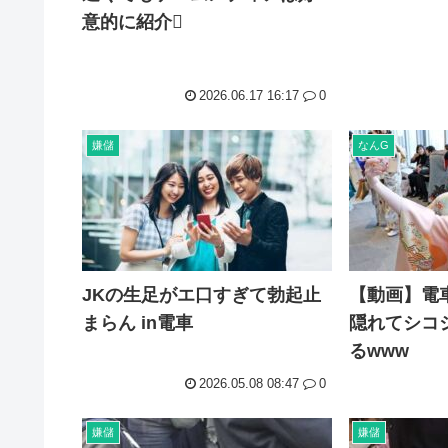
意的に紹介🫪
2026.06.17 16:17
0
嫌儲
なんG
JKの生足がエ口すぎて勃起止
【動画】電
まらん in電車
隠れてシコ
るwww
2026.05.08 08:47
0
嫌儲
嫌儲