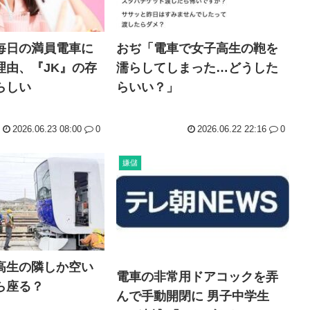
毎日の満員電車に
おぢ「電車で女子高生の鞄を
理由、『JK』の存
濡らしてしまった…どうした
らしい
らいい？」
2026.06.23 08:00
0
2026.06.22 22:16
0
嫌儲
高生の隣しか空い
電車の非常用ドアコックを弄
ら座る？
んで手動開閉に 男子中学生