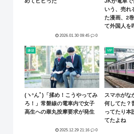
めてビビった
JKが電車
いう、売れ
た漫画、2
て外国人を
2026.01.30 09:45
0
嫌儲
VIP
(ヽ°んﾟ)「揉め！こうやってみ
スマホがな
ろ！」常磐線の電車内で女子
何してた？
高生への睾丸按摩要求が発生
ってたり本
てたよね
2025.12.29 21:16
0