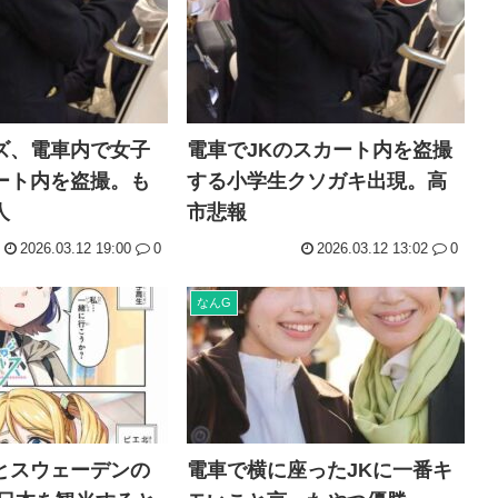
ズ、電車内で女子
電車でJKのスカート内を盗撮
ート内を盗撮。も
する小学生クソガキ出現。高
人
市悲報
2026.03.12 19:00
0
2026.03.12 13:02
0
なんG
とスウェーデンの
電車で横に座ったJKに一番キ