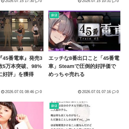
2026.07.15 17:30
0
2026.07.15 10:31
0
人間...
韓国人「日本のサッカー協会も
小泉進次郎「北朝鮮に厳重に
嫌儲
9...
今期アニメ、無職さよララ乙女
日本さん食料自給率が過去最低に
】『45番電車』発売3
エッチな8番出口こと「45番電
5万本突破、98%
車」Steamで圧倒的好評価で
に好評」を獲得
めっちゃ売れる
2026.07.01 08:46
0
2026.07.01 07:16
0
嫌儲