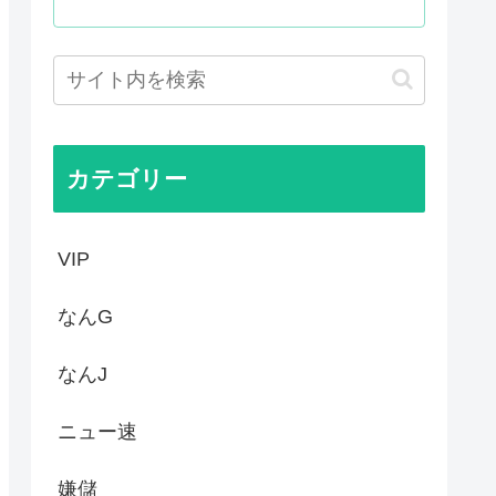
性接待やってるんじゃないです...
抗議し、強く非難した」
怪獣ヤニねこ鉄ジャン天幕きみ...
 25年度37% 主要先進...
カテゴリー
VIP
なんG
なんJ
ニュー速
嫌儲