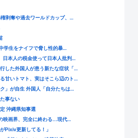
権剥奪や過去ワールドカップ、...
苗
中学生をナイフで脅し性的暴...
日本人の税金使って日本人批判...
した外国人が患う新たな症状「...
甘いトマト、実はそこら辺のト...
」が自生 外国人「自分たちは...
た事ない
定 沖縄県知事選
の映画界、完全に終わる…現代...
Pixiv更新してる！」