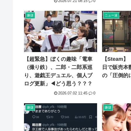
2026.07.21 08:15
0
福島県に住む普通の人「助けて、家を赤くしただけで村の
台風15号「チャンホン」東日本の盆休み潰す
嫌儲
ニュー速
【速報】北海道江別大学生殺人事件、主犯格の川口被告(1
【悲報】内田りこ「社会に戻りたいです」←これ！
【超緊急】ぼくの趣味「電車
【Steam
（撮り鉄）、二郎・二郎系巡
日で販売本数
り、遊戯王デュエル、個人ブ
の「圧倒的
ログ更新」◀どう思う？？？
2026.07.02 11:45
0
嫌儲
嫌儲