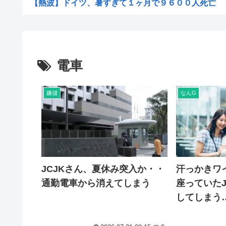
【熱波】ドイツ、暑すぎて１ヶ月で９６００人死亡
コールセンター勤務だけど毎日客に怒鳴られもう限界
施工管理2年目だけど退職を決意w
女「43億円注文して………キャンセルっと！」←こいつ
電車
米農家「60kg作って1万8000円…コストは2万以上…..
3大もらって困るもの「釣った魚」「プリザーブドフ
嫌儲
なんG
【画像】 松屋、食器の仕分けまでセルフに
GACKTや小沢仁志の「セリフが聞き取れない」 日本語作
【参政党】神谷代表、食料品の消費減税「天下の愚策だ」
【速報】NHK職員が番組出演者から性被害
JCJKさん、夏休み突入か・・
汗っかきワ
ホリエモン「面接でさ、納豆パックの薄いフィルムって何
通勤電車から消えてしまう
座っていた
【衝撃】れいわ新選組、「いのちの党」に党名変更 天畠
してしまう
【画像】能年玲奈さん、穴あきスカート姿が強すぎてネッ
坊さんを今すぐ皆殺しにするべき理由が詰まった画像