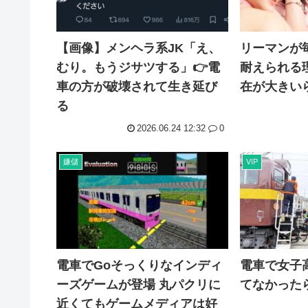
【画像】メンヘラ系JK「え、
リーマンが
むり。もうジサツする」👉電
耐えられる
車の方が破壊されて生き延び
在が大きい
る
2026.06.24 12:32
0
嫌儲
VIP
電車でGoそっくりなインディ
電車で女子
ーズゲームが登場 丸パクリに
てなかった
近くてもゲームメディアは好