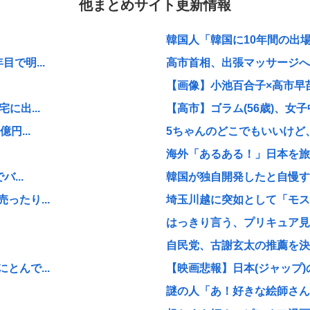
他まとめサイト更新情報
韓国人「韓国に10年間の出場
で明...
高市首相、出張マッサージへ
【画像】小池百合子×高市早
に出...
【高市】ゴラム(56歳)、女子
円...
5ちゃんのどこでもいいけど、
海外「あるある！」日本を旅行
...
韓国が独自開発したと自慢する
たり...
埼玉川越に突如として「モスク
はっきり言う、プリキュア見
自民党、古謝玄太の推薦を決
んで...
【映画悲報】日本(ジャップ)
謎の人「あ！好きな絵師さんが