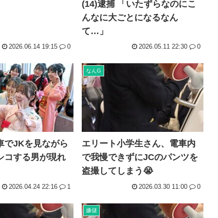
(14)逮捕 「いたずらなのにこ
んなに大ごとになるなん
て…」
2026.06.14 19:15
0
2026.05.11 22:30
0
なんG
車でJKを見ながら
エリート小学生さん、電車内
シコする男が現れ
で我慢できずにJCのパンツを
盗撮してしまう😭
2026.04.24 22:16
1
2026.03.30 11:00
0
嫌儲