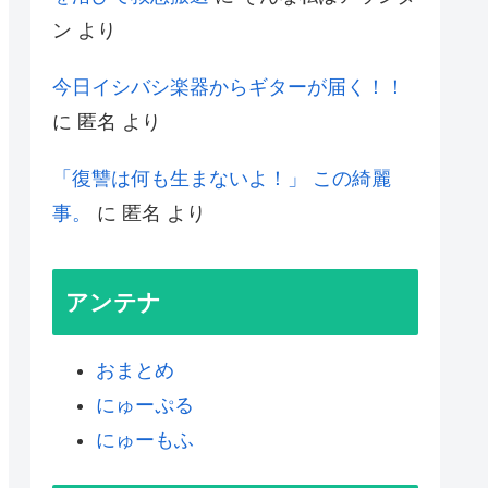
ン
より
今日イシバシ楽器からギターが届く！！
に
匿名
より
「復讐は何も生まないよ！」 この綺麗
事。
に
匿名
より
アンテナ
おまとめ
にゅーぷる
にゅーもふ