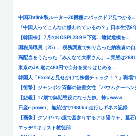
中国Zbtlink製ルーター20機種にバックドア見つかる...
「中国人ってこんなに嫌われているの？」日本生活9年目
【韓国株】 7月のKOSPI 28.9％下落…通貨危機を...
国税局職員（25）、税務調査で知り合った納税者の自宅
高配当をうたった「みんなで大家さん」→実態は2881億
東京のJK,遂に480円で自分を売りはじめる…
韓国人「Excelと見せかけて株価チェック！？」職場でバ
【衝撃】ジャンポケ斉藤の被害女性「バウムクーヘン売っ
【悲報】17歳で無期懲役になった奴、怖いwww
日産e-power、無給油で1980km走行しギネス記録...
【画像】クソヤバい服で墓参りするアホ陽キャ、墓石にと
エッヂ✝️キリスト教徒部