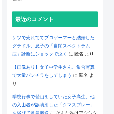
最近のコメント
ケツで売れててプロゲーマーと結婚した
グラドル、息子の「自閉スペクトラム
症」診断にショックで泣く
に
匿名
より
【画像あり】女子中学生さん、集合写真
で大量パンチラをしてしまう
に
匿名
よ
り
学校行事で登山をしていた女子高生、他
の入山者が誤噴射した「クマスプレー」
を浴びて救急搬送
に
そんな私はアウシタ