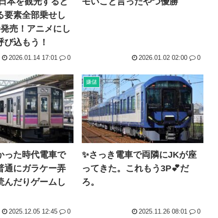
で日本を観光すると
モいこと言ったやつ優勝
る要素全部乗せし
巻発売！アニメにし
呼び込もう！
2026.01.14 17:01
0
2026.01.02 02:00
0
嫌儲
かった時代電車で
✨さっき電車で両隣にJKが座
普通にガラケー弄
ってきた。これもう3P💕だ
読んだりゲームし
ろ。
2025.12.05 12:45
0
2025.11.26 08:01
0