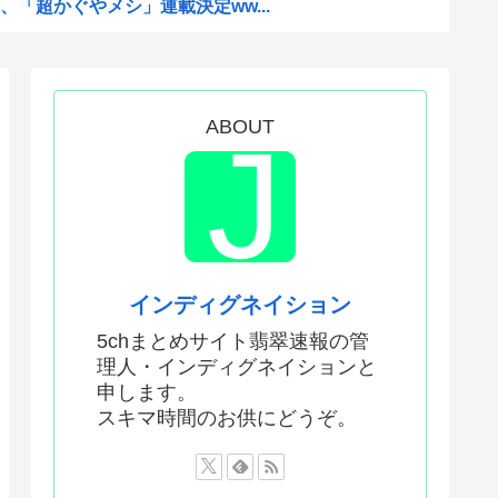
「超かぐやメシ」連載決定ww...
料水支援に対する日本人の反応...
本人、40cmデカい相手...
んでアニメ化の前と後で意見が...
ABOUT
ない飛行能力」発言の謎が遂に...
0円…コストは2万以上…...
り演技力鍛えろよ」とアニメフ...
酷かったのは00年代、こうい...
かった…」 日本を知ってしま...
インディグネイション
がバッドエンドすぎん？
5chまとめサイト翡翠速報の管
理人・インディグネイションと
ぁ！自民党様に従いますだぁ！...
申します。
まらない、可愛い女の子も作れ...
スキマ時間のお供にどうぞ。
父安倍晋三が天国から帰ってく...
2002年W杯で韓国が審...