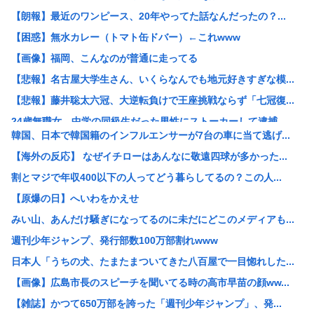
【朗報】最近のワンピース、20年やってた話なんだったの？...
【困惑】無水カレー（トマト缶ドバー）←これwww
【画像】福岡、こんなのが普通に走ってる
【悲報】名古屋大学生さん、いくらなんでも地元好きすぎな模...
【悲報】藤井聡太六冠、大逆転負けで王座挑戦ならず「七冠復...
24歳無職女、中学の同級生だった男性にストーカーして逮捕...
韓国、日本で韓国籍のインフルエンサーが7台の車に当て逃げ...
“総資産7億円”桐谷さん、がん判明で後悔も…「現金をいく...
【海外の反応】 なぜイチローはあんなに敬遠四球が多かった...
【悲報】想像の200倍、形がエグい「ナス」見つかるwww
割とマジで年収400以下の人ってどう暮らしてるの？この人...
熱帯魚欲しいから近所の川にとりにきた（※画像あり）
【原爆の日】へいわをかえせ
中国「大洪水！」中国ダム「決壊」地元民「公式発表より死者...
みい山、あんだけ騒ぎになってるのに未だにどこのメディアも...
【悲報】風俗嬢やってる女の末路www
週刊少年ジャンプ、発行部数100万部割れwww
日本版「絶対に立ち入ってはいけない場所」がヤバすぎた…
日本人「うちの犬、たまたまついてきた八百屋で一目惚れした...
【正論】 有吉「『俺テレビ見ない』って言う奴おかしいだろ...
【画像】広島市長のスピーチを聞いてる時の高市早苗の顔ww...
イオンモール熊本の爆発､ガス管に残っていたLPガスが漏れ...
【雑誌】かつて650万部を誇った「週刊少年ジャンプ」、発...
女さん ｢アイドルが19歳にもなってスク水を着させられて...