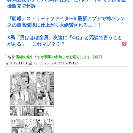
撮販売で起訴
『朗報』ストリートファイター6,最新アプデで神バラン
スの最高環境に仕上がり大絶賛される…！！
X民「男はほぼ全員、友達に『4ね』と冗談で言うこと
がある」 ←これマジ？？？
1 名前:
番組の途中ですが翡翠の名無しがお送りします
投稿日
時:2019/11/01(金) 08:55:23.679
ID:5Bk/sV12p