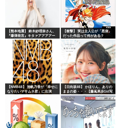
【熊本地震】 鈴木紗理奈さん、
【衝撃】 実は主人公が「悪側」
『爆弾発言』キタァアアアアー
だった作品って何がある？
ーーーーー！！
【NMB48】 池帆乃香が「幸せに
【日向坂46】 かほりん、ありの
なりたいマサムネ君」に出演
ままの姿・・・【藤嶌果歩1st写
真集】