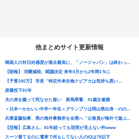
他まとめサイト更新情報
韓国人の対日好感度が過去最高に、「ノージャパン」は終わっ...
【朗報】 消費減税、閣議決定 来年4月から2年間1％に
【予算100万】 市長「特定外来生物クビアカは気持ち悪い...
原爆投下81年
夫の弟を蹴って死なせた疑い 群馬県警、41歳女逮捕
＜日本一かわいい中学一年生＞グランプリは岡山県出身・のの...
兵庫斎藤知事、県の海外事務所を全廃へ「公務員が海外で遊ぶ...
【悲報】広島さん、81年経っても現実が見えない件www
スーツ着てるのに電車で何もしてない人のIQは79以下