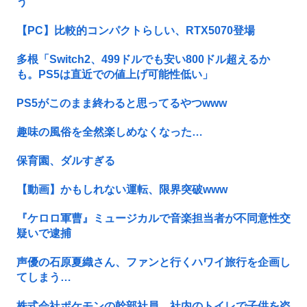
う
【PC】比較的コンパクトらしい、RTX5070登場
多根「Switch2、499ドルでも安い800ドル超えるか
も。PS5は直近での値上げ可能性低い」
PS5がこのまま終わると思ってるやつwww
趣味の風俗を全然楽しめなくなった…
保育園、ダルすぎる
【動画】かもしれない運転、限界突破www
『ケロロ軍曹』ミュージカルで音楽担当者が不同意性交
疑いで逮捕
声優の石原夏織さん、ファンと行くハワイ旅行を企画し
てしまう…
株式会社ポケモンの幹部社員、社内のトイレで子供を盗