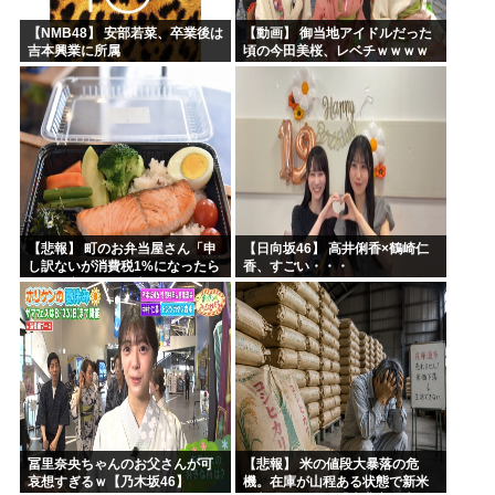
【NMB48】 安部若菜、卒業後は
【動画】 御当地アイドルだった
吉本興業に所属
頃の今田美桜、レベチｗｗｗｗ
ｗｗｗｗｗｗｗｗｗｗｗｗｗｗ
【悲報】 町のお弁当屋さん「申
【日向坂46】 高井俐香×鶴崎仁
し訳ないが消費税1%になったら
香、すごい・・・
その分商品代を値上げするわ」
冨里奈央ちゃんのお父さんが可
【悲報】 米の値段大暴落の危
哀想すぎるｗ【乃木坂46】
機。在庫が山程ある状態で新米