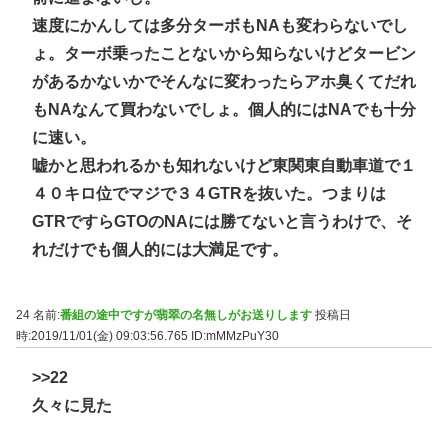
速度にかんしては多分ターボもNAも変わらないでし
ょ。ターボ乗ったことないから知らないけどタービン
があるかないかでそんなに変わったらアホ臭くてだれ
もNAなんて買わないでしょ。個人的にはNAでも十分
に速い。
嘘かと思われるかも知れないけど東関東自動車道で１
４０キロ位でマジで３４GTRを抜いた。つまりは
GTRですらGTOのNAには勝てないと言うわけで、そ
れだけでも個人的には大満足です。
24 名前:
番組の途中ですが翡翠の名無しがお送りします
投稿日
時:2019/11/01(金) 09:03:56.765
ID:mMMzPuY30
>>22
久々に見た