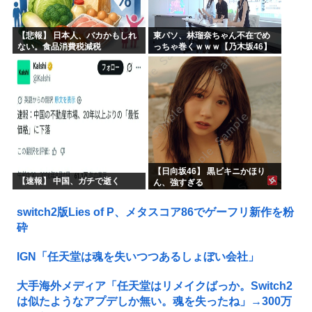
【悲報】 日本人、バカかもしれ
東パソ、林瑠奈ちゃん不在でめ
ない。食品消費税減税
っちゃ巻くｗｗｗ【乃木坂46】
（8%→1%）に93.2%の国民が
賛成してしまう
【日向坂46】 黒ビキニかほり
【速報】 中国、ガチで逝く
ん、強すぎる
switch2版Lies of P、メタスコア86でゲーフリ新作を粉
砕
IGN「任天堂は魂を失いつつあるしょぼい会社」
大手海外メディア「任天堂はリメイクばっか。Switch2
は似たようなアプデしか無い。魂を失ったね」→300万