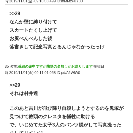
時:2019/11/01(金) 09:10:08.499
ID:mMMzPuY30
>>29
なんか壁に縛り付けて
スカートたくし上げて
お尻ぺんぺんした後
落書きして記念写真とるんじゃなかったっけ
35 名前:
番組の途中ですが翡翠の名無しがお送りします
投稿日
時:2019/11/01(金) 09:11:01.058
ID:pd/A6WfW0
>>29
それは村井達
このあと吉川が飛び降り自殺しようとするのを鬼塚が
見つけて教頭のクレスタを犠牲に助ける
で、いじめてた女子3人のパンツ脱がして写真撮った