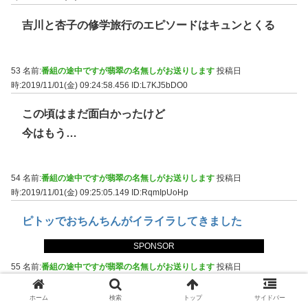
吉川と杏子の修学旅行のエピソードはキュンとくる
53 名前:
番組の途中ですが翡翠の名無しがお送りします
投稿日
時:2019/11/01(金) 09:24:58.456
ID:L7KJ5bDO0
この頃はまだ面白かったけど
今はもう…
54 名前:
番組の途中ですが翡翠の名無しがお送りします
投稿日
時:2019/11/01(金) 09:25:05.149
ID:RqmIpUoHp
ピトッでおちんちんがイライラしてきました
SPONSOR
55 名前:
番組の途中ですが翡翠の名無しがお送りします
投稿日
時:2019/11/01(金) 09:25:14.248
ID:mMMzPuY30
ホーム
検索
トップ
サイドバー