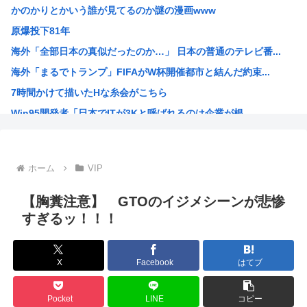
かのかりとかいう誰が見てるのか謎の漫画www
【速報】ワイの近所の川、死体が上がる → >>...
原爆投下81年
【悲報】NHK職員さん、番組出演者から性被害に遭う・・・...
海外「全部日本の真似だったのか…」 日本の普通のテレビ番...
【朗報】米、10kg5,000円
海外「まるでトランプ」FIFAがW杯開催都市と結んだ約束...
【朗報】マツダ、黒字転換！！CX-5がバカ売れ
7時間かけて描いたHな糸会がこちら
【画像】風俗に行くとこういう恵体メロン乳(35)を指名し...
Win95開発者「日本でITが3Kと呼ばれるのは企業が根...
【わかる】女とかいう1回でもセックスしたらちょろい生物w...
海外「その通り！」日本人ならどこでも発展させると語る世界...
【1966年】 母の日に9歳の息子が帰らなかった——容疑...
ホーム
VIP
日本人「うちの犬、たまたまついてきた八百屋で一目惚れした...
海外「まるでトランプ」FIFAがW杯開催都市と結んだ約束...
【胸糞注意】 GTOのイジメシーンが悲惨
海外「全部日本の真似だったのか…」 日本の普通のテレビ番...
すぎるッ！！！
お絵描きリレーってなんぞや
【海外の反応】 なぜイチローはあんなに敬遠四球が多かった...
X
Facebook
はてブ
平野綾とかいう女声優についてお前らが知ってることwww
みいちゃんと山田さんの漫画の作者なんでこんなに嫌われてる...
Pocket
LINE
コピー