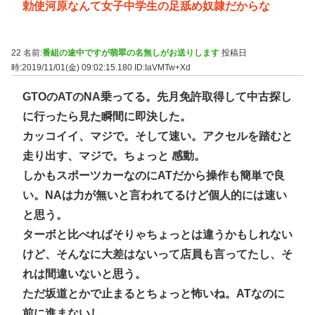
勅使河原なんて女子中学生の足舐め奴隷だからな
22 名前:
番組の途中ですが翡翠の名無しがお送りします
投稿日
時:2019/11/01(金) 09:02:15.180
ID:IaVMTw+Xd
GTOのATのNA乗ってる。先月免許取得して中古探し
に行ったら見た瞬間に即決した。
カッコイイ、マジで。そして速い。アクセルを踏むと
走り出す、マジで。ちょっと 感動。
しかもスポーツカーなのにATだから操作も簡単で良
い。NAは力が無いと言われてるけど個人的には速い
と思う。
ターボと比べればそりゃちょっとは違うかもしれない
けど、そんなに大差はないって店員も言ってたし、そ
れは間違いないと思う。
ただ坂道とかで止まるとちょっと怖いね。ATなのに
前に進まないし。