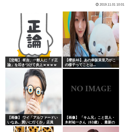
2019.11.01 10:01
高市早苗「日銀に国債買わせて財源確保よ」
声優の長谷川育美さんと結婚したいんやが?
韓国人「イジョンフ本日の全米が呆れる守備エラーを見てくだ...
高市早苗さん、熊本避難所までいって謎の顔面ライトアップシ...
海外「日本のアニメがここまで泣けるなんて…！」海外のアニ...
下手うまな絵師の顔の描き方大体これ
【悲報】 有吉、一般人に「ド正
【櫻坂46】 あの幸阪茉里乃がこ
論」を叩きつけて炎上ｗｗｗｗ
の様子ってことは...
ｗｗｗｗ
【画像】 ワイ「アルファードい
【画像】 「キム兄」こと芸人・
いなあ。買いに行くか」店員
木村祐一さん（63歳）、最新の
「ほいっ見積もりな！」ワイ
松本人志さんとのツーショット
「金額おかしくね？」←お前ら
が完全に別人だとネット騒然！