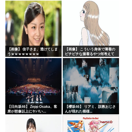
の収穫始まる。「米農家が生活
できない」
【画像】 佳子さま、透けてしま
【画像】 こういう身体で薄着の
うｗｗｗｗｗｗｗｗ
ピチピチな服着るやつ何考えて
るんだよ
【日向坂46】 Zepp Osaka、客
【櫻坂46】 リアミ、説教おじさ
席が想像以上にヤバい…
んが現れた模様...