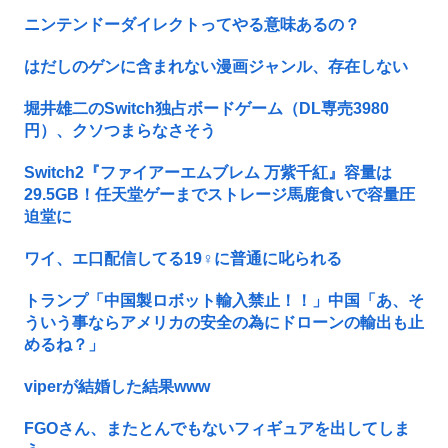
ニンテンドーダイレクトってやる意味あるの？
はだしのゲンに含まれない漫画ジャンル、存在しない
堀井雄二のSwitch独占ボードゲーム（DL専売3980
円）、クソつまらなさそう
Switch2『ファイアーエムブレム 万紫千紅』容量は
29.5GB！任天堂ゲーまでストレージ馬鹿食いで容量圧
迫堂に
ワイ、エ口配信してる19♀に普通に叱られる
トランプ「中国製ロボット輸入禁止！！」中国「あ、そ
ういう事ならアメリカの安全の為にドローンの輸出も止
めるね？」
viperが結婚した結果www
FGOさん、またとんでもないフィギュアを出してしま