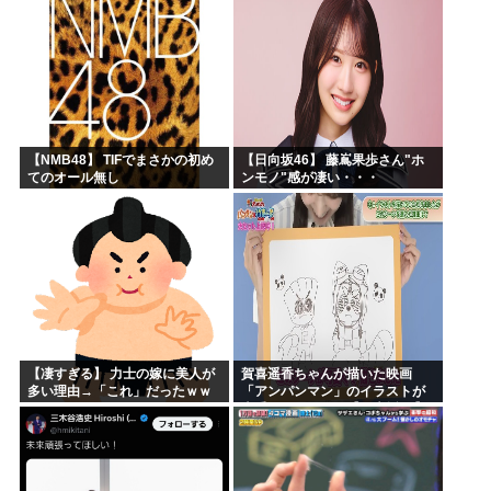
もそう思うよな？？？？？
「マジで誰かわからん」...
【NMB48】 TIFでまさかの初め
【日向坂46】 藤嶌果歩さん"ホ
てのオール無し
ンモノ"感が凄い・・・
【凄すぎる】 力士の嫁に美人が
賀喜遥香ちゃんが描いた映画
多い理由→「これ」だったｗｗ
「アンパンマン」のイラストが
ｗｗｗｗｗ
上手すぎる！！！【乃木坂46】