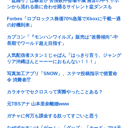
「盆踊り」は騒音か 苦情数件会場半減 無音の中イヤホ
ンから流れる曲に合わせ踊るサイレント盆ダンスも
Forbes「ロブロックス株価70%急落でXboxに千載一遇
の好機到来」
カプコン「『モンハンワイルズ』販売は”改善傾向”-中
長期でワールド超え目指す」
人気配信者スタンミじゃぱん「はっきり言う、ジャング
リア沖縄ほんとーーーにおもんない！！！」
写真加工アプリ「SNOW」、ステマ投稿指示で措置命
令 消費者庁
カラオケでセクロスって実際やったことある？
元TBSアナ 山本里奈離婚www
ガチャに何万も課金する奴ってすごいと思う
なぜポケモンは「ゲーム」「グッズ」「カード」では天