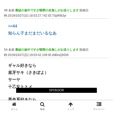
49 名前:
番組の途中ですが翡翠の名無しがお送りします
投稿日
時:2019/10/27(日) 18:53:27.742
ID:7SpR8tJyr
>>44
知らん子まだまだいるなあ
54 名前:
番組の途中ですが翡翠の名無しがお送りします
投稿日
時:2019/10/27(日) 19:03:42.109
ID:zM0oQXDi0
ギャル好きなら
皇牙サキ（さきぽよ）
サーヤ
十乙女トトメ
SPONSOR
異色系好きなら
ノックス
ホーム
検索
トップ
サイドバー