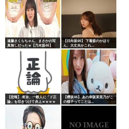
ィィー！！！！」私「あ…」
遠藤さくらちゃん、まさかの写
【日向坂46】 下着姿のかほり
真無しだったｗ【乃木坂46】
ん、大丈夫かこれ…
【悲報】 有吉、一般人に「ド正
【櫻坂46】 あの幸阪茉里乃がこ
論」を叩きつけて炎上ｗｗｗｗ
の様子ってことは...
ｗｗｗｗ