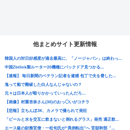
他まとめサイト更新情報
韓国人の対日好感度が過去最高に、「ノージャパン」は終わっ...
中国Zbtlink製ルーター20機種にバックドア見つかる...
【速報】 毎日新聞のベテラン記者を逮捕 包丁で夫を脅した...
鬼って船で難破した白人なんじゃないの？
元々は日本人が殴りかかっていったんだろ…
【画像】村重杏奈さん(30)のおっ◯いがコチラ
【悲報】立ちんぼJK、カメラで撮られて発狂
「ビールと水を交互に飲まないと倒れるグラス」発売 適正飲...
エース級の財務官僚・一松旬氏が“異例転出”へ 官邸幹部「...