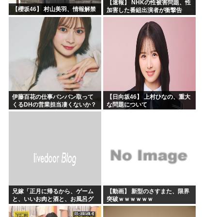
【速報】 NHKの性被害問題、性
【櫻坂46】 村山美羽、情報解禁
加害した番組出演者が衝撃告
白！
伊藤百花の仕事バンバン取って
【日向坂46】 上村ひなの、重大
くるDHの営業担当凄くないか？
な問題について
今年のボーナス凄いことになり
そう！！【AKB48いともも】
兄嫁「正月に帰るから、ゲーム
【動画】 新型のさすまた、限界
と、いいお肉と酒と、お風呂グ
突破ｗｗｗｗｗｗ
ッズの準備しとけよ」寝起きの
私「知るかボケ」兄嫁「キィィ