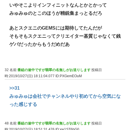
いやそこよりインフィニットなんとかとかって
みゅみゅのとこのほうが精鋭集まっとるだろ
あとスクエニのGEMSには期待してたんだが
そもそもスクエニってクリエイター基質じゃなくて銭
ゲバだったからもうだめだあ
32 名前:
番組の途中ですが翡翠の名無しがお送りします
投稿日
時:2019/10/27(日) 18:11:04.077
ID:PXGemEOuM
>>31
みゅみゅは会社でチャンネルやり初めてから空気にな
った感じする
48 名前:
番組の途中ですが翡翠の名無しがお送りします
投稿日
時:2019/10/27(日) 18:51:31.476
ID:xw1ST6bG0