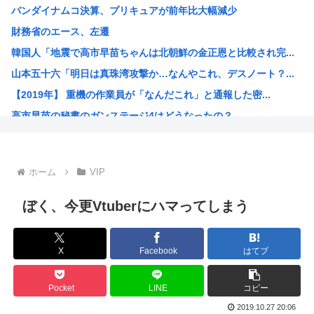
バンダイナムコ決算、プリキュアが前年比大幅減少
ついに来ちゃったの？アメリカでヒューマノイドロボットが家...
財務省のエース、左遷
中国製ルーター20機種にバックドア、外部から完全制御のお...
韓国人「地震で高市早苗ちゃんは北朝鮮の金正恩と比較され完...
中国人のリウさん、新エネ車で国境越えたら遠隔操作で30時...
山本五十六「明日は真珠湾攻撃か…なんやこれ、デスノート？...
北朝鮮が何かを発射
【2019年】 重機の作業員が「なんだこれ」と通報した密...
コメ価格先行き指数 過去最低 今後も値下がり傾向
高市早苗の秘書のガンステージ4はどうなったの？
中国「大洪水！」中国ダム「決壊」地元民「公式発表より死者...
アメリカ「ヤニねこは黒人をネコ娘にして黒人差別を描いた社...
維新県議、無許可で選挙カーレンタル事業 複数の維新候補が...
ホーム
VIP
韓国人「現在、日本が密かに韓国からパクっているものがこち...
漫画の画像持ってないか
ぼく、今更Vtuberにハマってしまう
孫悟飯、『魔閃光』しかオリジナル技がないwww
トランプ政権高官「ちょっと中国企業制裁したりしただけなの...
X
Facebook
はてブ
出せよ…お前らが描いた絵!!
【画像】ブルーロックの監督、キレるwww
Pocket
LINE
コピー
【高市朗報】高市早苗の名言、偉人の名言としてブロガーにま...
2019.10.27 20:06