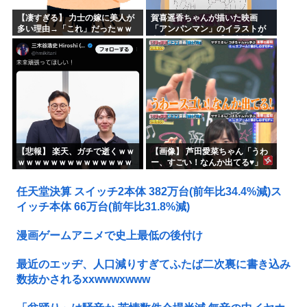
【凄すぎる】 力士の嫁に美人が
賀喜遥香ちゃんが描いた映画
多い理由→「これ」だったｗｗ
「アンパンマン」のイラストが
ｗｗｗｗｗ
上手すぎる！！！【乃木坂46】
【悲報】 楽天、ガチで逝くｗｗ
【画像】 芦田愛菜ちゃん「うわ
ｗｗｗｗｗｗｗｗｗｗｗｗｗｗ
ー、すごい！なんか出てる♥」
ｗｗｗｗ
任天堂決算 スイッチ2本体 382万台(前年比34.4%減)ス
イッチ本体 66万台(前年比31.8%減)
漫画ゲームアニメで史上最低の後付け
最近のエッヂ、人口減りすぎてふたば二次裏に書き込み
数抜かされるxxwwwxwww