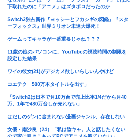
下取れたのに「アニメ」はズタボロだったのか
Switch2独占新作『ヨッシーとフカシギの図鑑』『スタ
ーフォックス』世界ミリオン未達大爆死！
ゲームってキャラが一番重要じゃね？？？
11歳の娘のパソコンに、YouTubeの視聴時間の制限を
設定した結果
ワイの彼女(21)がデジカメ欲しいらしいんやけど
コエテク「500万本タイトルを出す」
「Switch2は日本で月10万台で売上比率1/4だから月40
万、1年で480万台しか売れない」
はだしのゲンに含まれない漫画ジャンル、存在しない
女優・南沙良（24）「私は陰キャ。人と話したくない
ので家に引きこもってPCでアニメを観ていたい」