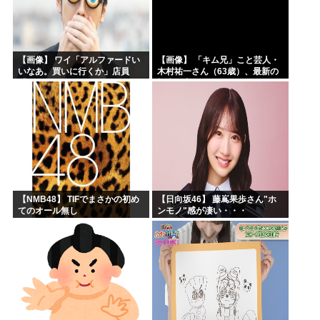
【画像】 ワイ「アルファードい
【画像】 「キム兄」こと芸人・
いなあ。買いに行くか」店員
木村祐一さん（63歳）、最新の
「ほいっ見積もりな！」ワイ
松本人志さんとのツーショット
「金額おかしくね？」←お前ら
が完全に別人だとネット騒然！
もそう思うよな？？？？？
「マジで誰かわからん」...
【NMB48】 TIFでまさかの初め
【日向坂46】 藤嶌果歩さん"ホ
てのオール無し
ンモノ"感が凄い・・・