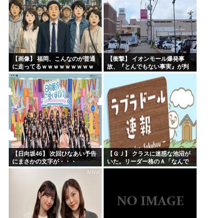
【画像】 福岡、こんなのが普通
【衝撃】 イオンモール爆発事
に走ってるｗｗｗｗｗｗｗｗｗ
故、『とんでもない事実』が判
ｗｗｗｗｗｗｗ
明してしまう・・・・・・
【日向坂46】 次回ひなあい予告
【ＧＪ】 クラスに迷惑な池沼が
にまさかの文字が・・・
いた。リーダー格のＡ「なんで
支援学級に入れないんです
か？」先生「背の高い低いと同
じで、これも個性なの！差別は...