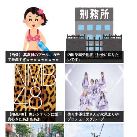
ひぐらし原作北条沙都子「大きいのやだ！気持ち悪いのやだ！...
海外「日本にはこんな特殊な標識があるんだけど皆は見たこと...
森山前自民党幹事長「日中首脳会談の写真を高市が勝手にSN...
突進してきた牛を跳び越えたら、牛が固まって動かなくなった...
バトル漫画の主人公でライバルがいないキャラ、存在しない
週刊少年ジャンプ、発行部数100万部割れ
【画像】 真夏日のプール、ガチ
内田梨瑚受刑者「社会に戻りた
で最高すぎｗｗｗｗｗｗｗｗｗ
いです」
ｗ
【NMB48】 鬼レンチャンに坂下
佐々木優佳里さんが永尾まりや
真心きたあああああ
プロデュースグループ
「WASURENA」に加入発表！
現在のグループと兼任へ【元
AKB48ゆかるん・まりやぎ】