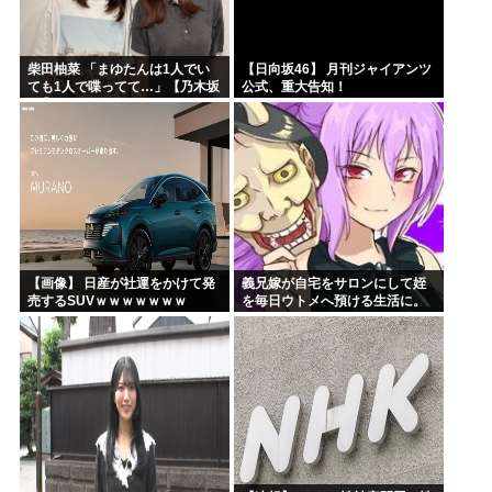
柴田柚菜 「まゆたんは1人でい
【日向坂46】 月刊ジャイアンツ
ても1人で喋ってて…」【乃木坂
公式、重大告知！
46】
【画像】 日産が社運をかけて発
義兄嫁が自宅をサロンにして姪
売するSUVｗｗｗｗｗｗｗ
を毎日ウトメへ預ける生活に。
数年後、そのツケが一気に回っ
てきて…