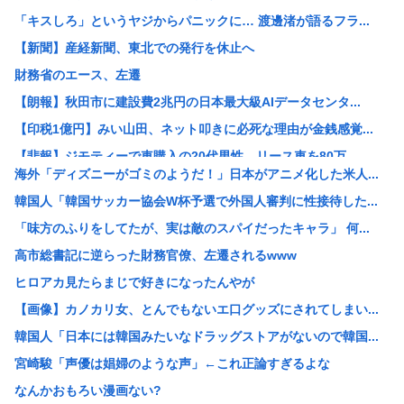
「キスしろ」というヤジからパニックに… 渡邊渚が語るフラ...
【新聞】産経新聞、東北での発行を休止へ
財務省のエース、左遷
【朗報】秋田市に建設費2兆円の日本最大級AIデータセンタ...
【印税1億円】みい山田、ネット叩きに必死な理由が金銭感覚...
【悲報】ジモティーで車購入の20代男性、リース車を80万...
海外「ディズニーがゴミのようだ！」日本がアニメ化した米人...
珍しく南北から同時に叩かれた日本 韓国からは「領土問題」...
韓国人「韓国サッカー協会W杯予選で外国人審判に性接待した...
パヨク「アジア人民、中国人民と連帯して戦おー！悪政高市を...
「味方のふりをしてたが、実は敵のスパイだったキャラ」 何...
みんなで大家さん「成田は日本の下町が開発したゴミをエネル...
高市総書記に逆らった財務官僚、左遷されるwww
【画像】X民さん「ニンニクが青い！こんなの食えない！」
ヒロアカ見たらまじで好きになったんやが
【悲報】楽しんごさん、清水良太郎さんとの“過去の因縁”を...
【画像】カノカリ女、とんでもないエ口グッズにされてしまい...
【衝撃】元ジャンポケ斉藤慎二被告の判決を堀江貴文さんが予...
韓国人「日本には韓国みたいなドラッグストアがないので韓国...
【速報】北朝鮮が日本海に向けてミサイル発射
宮崎駿「声優は娼婦のような声」←これ正論すぎるよな
【悲報】高市首相の“個人的なSNS投稿”で習近平ブチギレ...
なんかおもろい漫画ない?
【衝撃】木村祐一の変貌ぶりに「誰かわからん」「いつの間に...