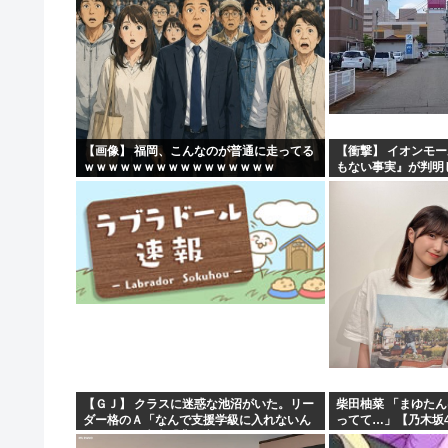
【画像】 福岡、こんなのが普通に走ってる
【衝撃】 イオンモ
ｗｗｗｗｗｗｗｗｗｗｗｗｗｗｗｗ
もない事実』が判明
う・・・・・・
【ＧＪ】 クラスに迷惑な池沼がいた。リー
柴田柚菜 「まゆたん
ダー格のＡ「なんで支援学級に入れないん
ってて…」【乃木坂4
ですか？」先生「背の高い低いと同じで、