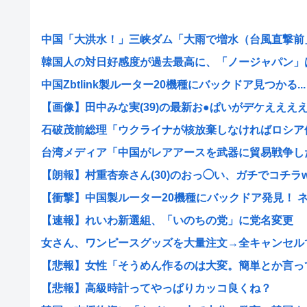
中国「大洪水！」三峡ダム「大雨で増水（台風直撃前」中
韓国人の対日好感度が過去最高に、「ノージャパン」は終
中国Zbtlink製ルーター20機種にバックドア見つかる...
【画像】田中みな実(39)の最新お●ぱいがデケえええええ
石破茂前総理「ウクライナが核放棄しなければロシア侵攻
台湾メディア「中国がレアアースを武器に貿易戦争した結
【朗報】村重杏奈さん(30)のおっ◯い、ガチでコチラww
【衝撃】中国製ルーター20機種にバックドア発見！ ネッ
【速報】れいわ新選組、「いのちの党」に党名変更
女さん、ワンピースグッズを大量注文→全キャンセルで逮
【悲報】女性「そうめん作るのは大変。簡単とか言ってる
【悲報】高級時計ってやっぱりカッコ良くね？