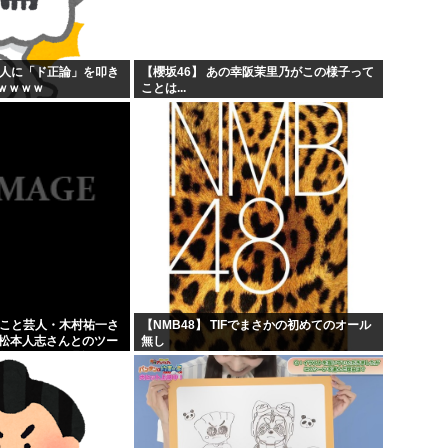
般人に「ド正論」を叩き
【櫻坂46】 あの幸阪茉里乃がこの様子って
ｗｗｗｗ
ことは...
」こと芸人・木村祐一さ
【NMB48】 TIFでまさかの初めてのオール
の松本人志さんとのツー
無し
人だとネット騒然！
...