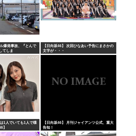
ール爆発事故、『とんで
【日向坂46】 次回ひなあい予告にまさかの
してしま
文字が・・・
は1人でいても1人で喋
【日向坂46】 月刊ジャイアンツ公式、重大
6】
告知！