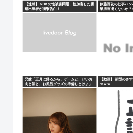
【速報】 NHKの性被害問題、性加害した番
伊藤百花の仕事バン
組出演者が衝撃告白！
業担当凄くないか？
とになりそう！！【A
兄嫁「正月に帰るから、ゲームと、いいお
【動画】 新型のさ
肉と酒と、お風呂グッズの準備しとけよ」
ｗｗｗ
寝起きの私「知るかボケ」兄嫁「キィィィ
ィー！！！！」私「あ…」