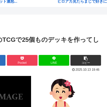
激怒...
ヒロアカ見たらまじで好きに
ス供...
【画像】カノカリ女、とんでも
て政...
韓国人「日本には韓国みたいな
た...
宮崎駿「声優は娼婦のような
なんかおもろい漫画ない?
TCGで25個ものデッキを作ってし
バンダイナムコ決算、プリ
げてけ
財務省のエース、左遷
明...
韓国人「地震で高市早苗ちゃん
Pocket
LINE
コピー
山本五十六「明日は真珠湾攻撃
2025.10.13 19:46
...
【2019年】 重機の作業員が
高市早苗の秘書のガンステー
アメリカ「ヤニねこは黒人をネ
まう...
維新県議、無許可で選挙カーレ
韓国人「現在、日本が密かに韓