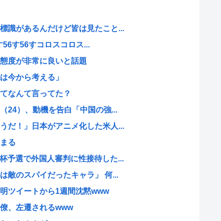
識があるんだけど皆は見たこと...
56す56すコロスコロス...
態度が非常に良いと話題
は今から考える」
てなんて言ってた？
24）、動機を告白「中国の強...
だ！」日本がアニメ化した米人...
まる
予選で外国人審判に性接待した...
敵のスパイだったキャラ」 何...
明ツイートから1週間沈黙www
僚、左遷されるwww