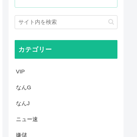
ジナル技がないwww
国企業制裁したりしただけなの...
カテゴリー
VIP
なんG
なんJ
ニュー速
嫌儲