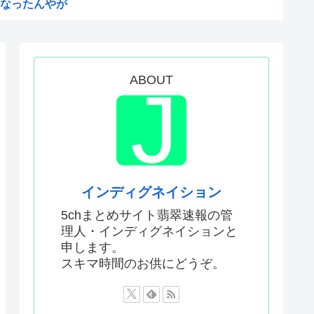
なったんやが
ないエ口グッズにされてしまい...
ドラッグストアがないので韓国...
声」←これ正論すぎるよな
ABOUT
キュアが前年比大幅減少
は北朝鮮の金正恩と比較され完...
か…なんやこれ、デスノート？...
インディグネイション
「なんだこれ」と通報した密...
5chまとめサイト翡翠速報の管
理人・インディグネイションと
ジ4はどうなったの？
申します。
コ娘にして黒人差別を描いた社...
スキマ時間のお供にどうぞ。
ンタル事業 複数の維新候補が...
国からパクっているものがこち...