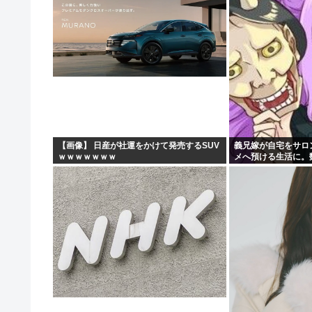
これも個性なの！差別は...
【画像】 日産が社運をかけて発売するSUV
義兄嫁が自宅をサロ
ｗｗｗｗｗｗｗ
メへ預ける生活に。
気に回ってきて…