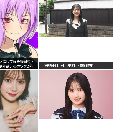
ンにして姪を毎日ウト
【櫻坂46】 村山美羽、情報解禁
数年後、そのツケが一