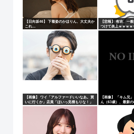
【日向坂46】 下着姿のかほりん、大丈夫か
【悲報】 有吉、一
これ…
つけて炎上ｗｗｗｗ
【画像】 ワイ「アルファードいいなあ。買
【画像】 「キム兄
いに行くか」店員「ほいっ見積もりな！」
ん（63歳）、最新
ワイ「金額おかしくね？」←お前らもそう
ショットが完全に別
思うよな？？？？？
「マジで誰かわからん」