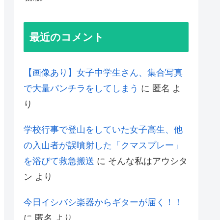
最近のコメント
【画像あり】女子中学生さん、集合写真
で大量パンチラをしてしまう
に
匿名
よ
り
学校行事で登山をしていた女子高生、他
の入山者が誤噴射した「クマスプレー」
を浴びて救急搬送
に
そんな私はアウシタ
ン
より
今日イシバシ楽器からギターが届く！！
に
匿名
より