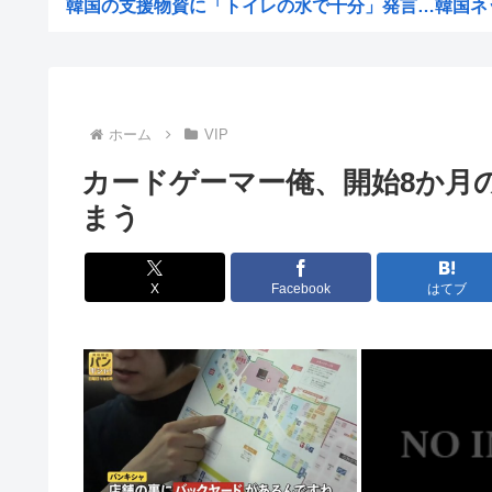
韓国の支援物資に「トイレの水で十分」発言…韓国ネット
中国の「レアアース武器化」が裏目に、世界で重レアアー
【高市、叱られる】ベッセント財務長官「日本は利上げし
【速報】 毎日新聞のベテラン記者を逮捕 包丁で夫を脅し
ホーム
VIP
鬼って船で難破した白人なんじゃないの？
カードゲーマー俺、開始8か月の
元々は日本人が殴りかかっていったんだろ…
まう
お前らが性欲のせいでやってしまったキチゲェ行為あ
数学者「AIで数学の未解決問題解いたわ」女性「お前の証
X
Facebook
はてブ
【朗報】アラブ、秋田県に2兆円の投資www
【画像】整形でめっちゃ成功して可愛くなった女www 【P
【朗報】日産e-power、無給油で1980km走行しギ...
【画像】村重杏奈さん(30)のおっ◯いがコチラ
【画像あり】おまいら、この中からロシア美女を選んでし
【悲報】立ちんぼJK、カメラで撮られて発狂