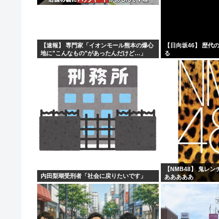
「ビールと水を交互に飲まないと倒れるグラス」発売 適
エース級の財務官僚・一松旬氏が“異例転出”へ 官邸幹部
「キスしろ」というヤジからパニックに… 渡邊渚が語る
【速報】 専門家「イオンモール熊本の爆心
【日向坂46】 歴代
地に”こんなもの”があったんだけど…」
る
【疑問】日本経済、30年停滞←今まで何してたん？w
【NMB48】 鬼レ
内田梨瑚受刑者「社会に戻りたいです」
あああああ