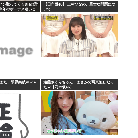
バン取ってくるDHの営
【日向坂46】 上村ひなの、重大な問題につ
今年のボーナス凄いこ
いて
KB48いともも】
すまた、限界突破ｗｗｗ
遠藤さくらちゃん、まさかの写真無しだっ
たｗ【乃木坂46】