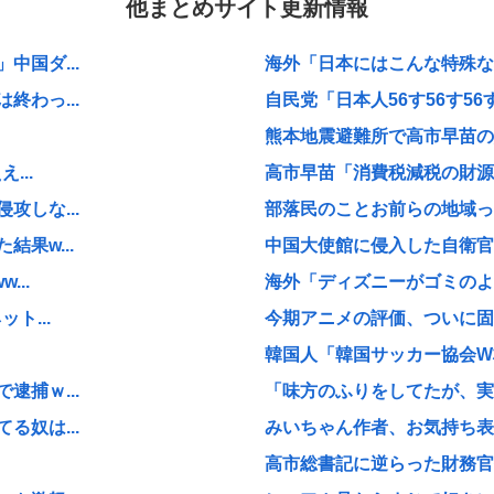
他まとめサイト更新情報
国ダ...
海外「日本にはこんな特殊な標
わっ...
自民党「日本人56す56す56す
熊本地震避難所で高市早苗の
...
高市早苗「消費税減税の財源
しな...
部落民のことお前らの地域っ
果w...
中国大使館に侵入した自衛官（
...
海外「ディズニーがゴミのよう
ト...
今期アニメの評価、ついに固
韓国人「韓国サッカー協会W杯
捕ｗ...
「味方のふりをしてたが、実は
奴は...
みいちゃん作者、お気持ち表
高市総書記に逆らった財務官