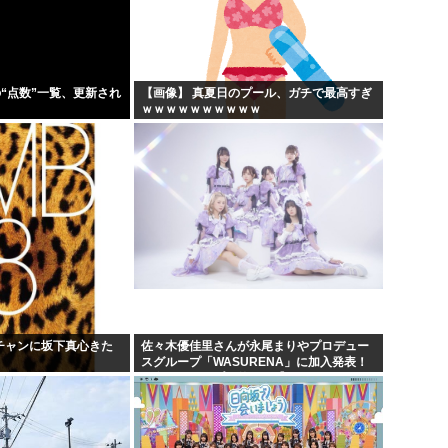
正飲...
漫画の画像持ってないか
「...
孫悟飯、『魔閃光』しかオリ
フラ...
トランプ政権高官「ちょっと中
の“点数”一覧、更新され
【画像】 真夏日のプール、ガチで最高すぎ
ｗｗｗｗｗｗｗｗｗｗ
ww
出せよ…お前らが描いた絵!!
ンチャンに坂下真心きた
佐々木優佳里さんが永尾まりやプロデュー
スグループ「WASURENA」に加入発表！
現在のグループと兼任へ【元AKB48ゆかる
ん・まりやぎ】