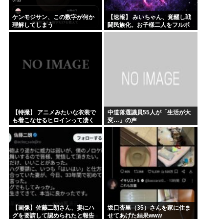
ケンモジサン、この数字が何か
【速報】 みいちゃん、覚醒し戦
理解してしまう
闘民族化。お子様二人をフルボ
ッコにしてしまう
【特撮】 アニメみたいな衣装で
中道落選議員55人が「生活が大
も着こなせるヒロインって凄く
変…」の声
ない？
【画像】佐藤二朗さん、妻にハ
坂口杏里（35）さんを家に住ま
グを要請して認められたと報告
せてあげた結果www