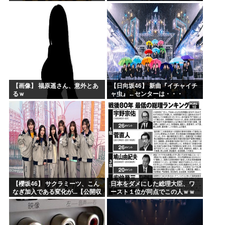
【画像】 福原遥さん、意外とあ
【日向坂46】 新曲『イチャイチ
るｗ
ャ虫』←センターは・・・
【18thシングル】
【櫻坂46】 サクラミーツ、こん
日本をダメにした総理大臣、ワ
なぎ加入である変化が...【公開収
ースト１位が同点でこの人ｗｗ
録レポ】
ｗｗｗｗ