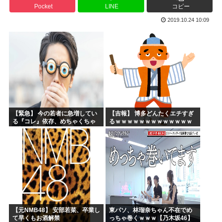
Pocket
LINE
コピー
【高市】「フキハラのプロ」高市早苗のほっぺたをプクッと膨...
2019.10.24 10:09
大谷翔平が今永昇太を睨みつける様子に全米騒然！←「最高の...
海外「W杯は八百長だった」FIFA会長支持を表明したサッ...
例のダンスアニメの作者、ヤバすぎる
高市早苗の消費税減税、93%が「賛成」www
ワイ小学生やけどアナログで絵描いたから見て
【緊急】 今の若者に急増してい
【吉報】 博多どんたくエチすぎ
る『コレ』依存、めちゃくちゃ
るｗｗｗｗｗｗｗｗｗｗｗｗｗ
深刻な模様w w w w w w w w w w
ｗｗ
【元NMB48】 安部若菜、卒業し
東パソ、林瑠奈ちゃん不在でめ
て早くもお酒解禁
っちゃ巻くｗｗｗ【乃木坂46】