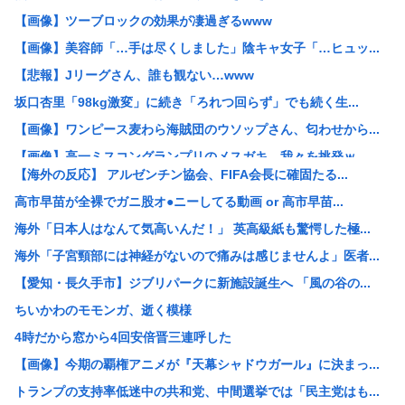
【画像】ツーブロックの効果が凄過ぎるwww
【画像】美容師「…手は尽くしました」陰キャ女子「…ヒュッ...
【悲報】Jリーグさん、誰も観ない…www
坂口杏里「98kg激変」に続き「ろれつ回らず」でも続く生...
【画像】ワンピース麦わら海賊団のウソップさん、匂わせから...
【画像】高一ミスコングランプリのメスガキ、我々を挑発ｗ
【海外の反応】 アルゼンチン協会、FIFA会長に確固たる...
「吉野家」「松屋」「すき家」←この3つが並んでたらお前ら...
高市早苗が全裸でガニ股オ●ニーしてる動画 or 高市早苗...
ワイ、「着衣おっばい」でしか抜けない体質になってしまうw...
海外「日本人はなんて気高いんだ！」 英高級紙も驚愕した極...
【悲報】女が笑いを取る方法、「女を捨てる」「下ネタ連発す...
海外「子宮頸部には神経がないので痛みは感じませんよ」医者...
【朗報画像】現役JKママ、とんでもない事になってしまうw...
【愛知・長久手市】ジブリパークに新施設誕生へ 「風の谷の...
コメ卸大手さん、営業利益83%減 高値で買い込んだ米が売...
ちいかわのモモンガ、逝く模様
【画像】浴衣おつぱいたまらんwww
4時だから窓から4回安倍晋三連呼した
【画像】ココリコ田中「あかん、浜田メッチャ腹立つ奴やなぁ...
【画像】今期の覇権アニメが『天幕シャドウガール』に決まっ...
保護猫カフェで流血するくらい引っ掻かれちゃった店員さんか...
トランプの支持率低迷中の共和党、中間選挙では「民主党はも...
中国人のリウさん、新エネ車で国境越えたら遠隔操作で30時...