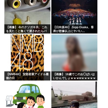
【画像】 今のクソガキ共、これ
【日向坂46】 Zepp Osaka、客
を見たこと無くて渡されたらパ
席が想像以上にヤバい…
ニクるらしいｗｗｗｗｗｗｗｗ
ｗｗｗｗｗ
【NMB48】 安部若菜アイドル最
【画像】 16歳でこのお◯ぱいは
後の日
いかんでしょｗｗｗwｗｗｗｗｗ
ｗｗｗ❤