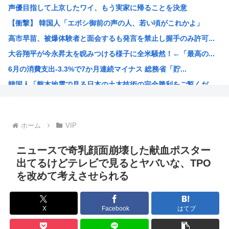
声優目指して上京したワイ、もう実家に帰ることを決意
新幹線の指定席…早めに予約した通路側の席に、見知らぬ母子...
【衝撃】 韓国人「エボシ御前の声の人、若い頃がこれかよ」
【悲報】なぜ、「日常系アニメ」は廃れたのか？
高市早苗、被爆体験者と面会するも発言を禁止し握手のみ許可...
【画像】地方で閉店しまくったイトーヨーカドー、にじさんじ...
大谷翔平が今永昇太を睨みつける様子に全米騒然！←「最高の...
【画像】こういう水着ギャル好きなやつ
6月の消費支出-3.3%で7か月連続マイナス 総務省「貯...
【悲報】20歳から8か月の年金未納、事故で手足3本を失う...
韓国人「熊本地震で見る日本の土木技術の完全勝利をご覧くだ...
【画像】こういう顔は『イモ娘』なのにお乳はしっかり都会っ...
海外「素晴らしい！」日本が買収したUSスチール驚異の大復...
NARUTO、ここにきてガチで復権してしまう w w w...
ホーム
VIP
海外「まるでタイムスリップしたみたいだ…！」日本の江戸時...
【衝撃】 韓国人「エボシ御前の声の人、若い頃がこれかよ」
ニュースで奇乳顔面崩壊した献血ポスター
首相官邸「高市総理の映像を悪用した偽サイトに注意してくだ...
出てるけどテレビで見るとヤバいな、TPO
を改めて考えさせられる
ヤニネコに一つだけ文句言わせてくれ
声優、なんかAIに勝ちそう。「声も「人格の象徴」明記、法...
高市政府「原油調達コストはみんなで負担してもらうわよ！」
X
Facebook
はてブ
謎の新人女性声優H、彗星の如く水着で現れ声優水着界隈をざ...