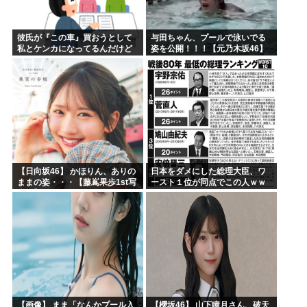
彼氏が『この車』買おうとして
与田ちゃん、プールで泳いでる
私とケンカになってるんだけど
姿を公開！！！【元乃木坂46】
ｗｗｗｗｗｗ
【日向坂46】 かほりん、ありの
日本をダメにした総理大臣、ワ
ままの姿・・・【藤嶌果歩1st写
ースト１位が同点でこの人ｗｗ
真集】
ｗｗｗｗ
【画像】 まま「なんかプール入
【櫻坂46】 山下瞳月さん、破天