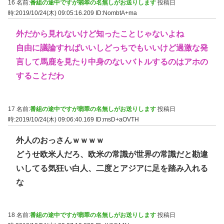
16 名前:
番組の途中ですが翡翠の名無しがお送りします
投稿日
時:2019/10/24(木) 09:05:16.209
ID:NombtA+ma
外だから見れないけど知ったことじゃないよね
自由に議論すればいいしどっちでもいいけど過激な発
言して馬鹿を見たり中身のないバトルするのはアホの
することだわ
17 名前:
番組の途中ですが翡翠の名無しがお送りします
投稿日
時:2019/10/24(木) 09:06:40.169
ID:msD+aOVTH
外人のおっさんｗｗｗｗ
どうせ欧米人だろ、欧米の常識が世界の常識だと勘違
いしてる気狂い白人、二度とアジアに足を踏み入れる
な
18 名前:
番組の途中ですが翡翠の名無しがお送りします
投稿日