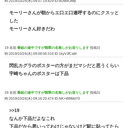
時:2019/10/24(木) 09:07:19.829
ID:dUMIAJfdp
モーリーさんが朝からエ口エ口連呼するのにクスッと
した
モーリーさん好きだわ
19 名前:
番組の途中ですが翡翠の名無しがお送りします
投稿日
時:2019/10/24(木) 09:08:06.516
ID:1kyVJfCaM
閃乱カグラのポスターの方がまだマシだと思うくらい
宇崎ちゃんのポスターは下品
29 名前:
番組の途中ですが翡翠の名無しがお送りします
投稿日
時:2019/10/24(木) 09:16:20.474
ID:NK+W9MdY0
>>19
なんか下品だよなこれ
下品だから悪いってわけじゃないけど駅に貼ってたら