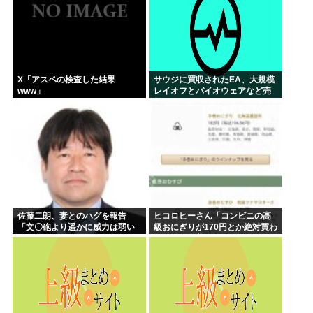
X「アスペの検査した結果
サウジに買収されたEA、大規模
www」
レイオフとバイオウェアなど売
却か
佐藤二朗、妻とのハグを報告
ヒコロヒーさん「コンビニの高
「文〇砲より遥かに威力は弱い
級おにぎりが170円とか絶対買わ
が、僕のノロケ砲をお見舞いす
ない」とか薄すぎるトークをか
る」
ましてしまう