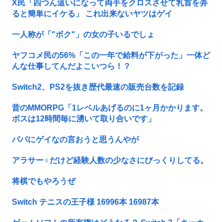
X民「四つん這いになって両手をクロスさせて乳首を弄
ると簡単にイケる」 これ出来ないヤツはゲイ
一人称が「"ボク"」の女の子いるでしょ
ヤフコメ民の56%「この一年で給料が下がった」一体ど
んな仕事してんだよこいつら！？
Switch2、PS2を抜き歴代最速の販売台数を記録
昔のMMORPG「1レベルあげるのに1ヶ月かかります。
ボスは12時間毎に湧いて取り合いです」
パパにゲイなの言おうと思うんやが
アラサー♀だけど経験人数の少なさにびっくりしてる。
将棋でもやろうぜ
Switch テニスの王子様 16996本 16987本