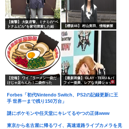
【衝撃】 大阪府警、ミナミの“ベ
【櫻坂46】 村山美羽、情報解禁
トナムビル”を家宅捜索した結
果・・・・・・
【悲報】 ワイ「ラーメン一袋だ
【最新画像】 GLAY・TERU＆パ
けじゃ足らんわ！二袋作った
フィー亜美、レアな夫婦ショッ
ろ！」→結果ｗｗｗ
トを公開してしまう！
Forbes「初代Nintendo Switch、PS2の記録更新に王
手 世界一まで残り150万台」
謎にポケモンや任天堂にキレてるやつの正体www
東京から名古屋に帰るワイ、高速道路ライブカメラを見