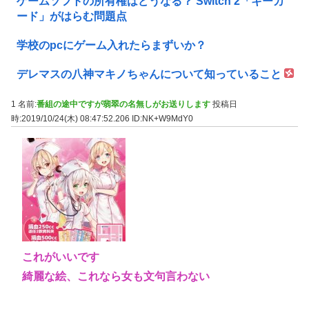
ゲームソフトの所有権はどうなる？ Switch 2「キーカ
ード」がはらむ問題点
学校のpcにゲーム入れたらまずいか？
デレマスの八神マキノちゃんについて知っていること
1 名前:
番組の途中ですが翡翠の名無しがお送りします
投稿日
時:2019/10/24(木) 08:47:52.206
ID:NK+W9MdY0
これがいいです
綺麗な絵、これなら女も文句言わない