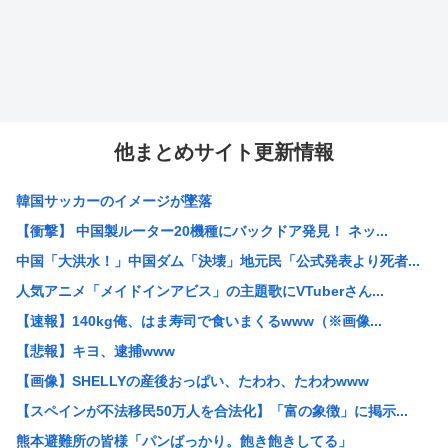
他まとめサイト更新情報
韓国サッカーのイメージが墜落
【衝撃】 中国製ルーター20機種にバックドア発見！ ネッ...
中国「大洪水！」中国ダム「決壊」地元民「公式発表より死者...
人気アニメ「メイドインアビス」の主題歌にVTuberさん...
【速報】140kg俺、はま寿司で食いまくるwww（※画像...
【悲報】キヨ、逮捕www
【画像】SHELLYの産後おっぱい、たわわ、たわわwww
【スペインが不法移民50万人を合法化】「富の象徴」に掲示...
熊本避難所の皆様「パンばっかり。飽き飽きしてる」