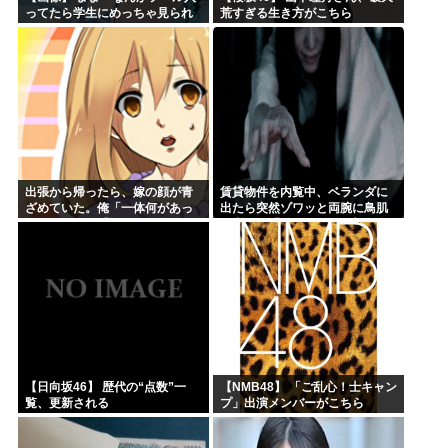
ってたら学生にめっちゃ見られ
荒すぎる生き方がこちら
たw」
出張から帰ったら、嫁の顔が青
賃貸物件を内覧中、ベランダに
ざめていた。俺「一体何があっ
出たら突然ゾワッと両腕に鳥肌
たんだ？」嫁「…」→子供たち
が出た。「やっぱりこの部屋嫌
に話を聞くと…
だ」と思った瞬間、体が前にド
ンッと突き飛ばされて…
【日向坂46】 歴代の“点数”一
【NMB48】 「ご乱心！士キャン
覧、更新される
プ」出演メンバーがこちら