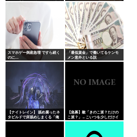
→X民「妻には確認するのに共演
者にはなぜアドリブなの？」
スマホゲー倒産急増 ですら続く
「最低賃金」で働いてるケンモ
のに…
メン意外といる説
【ナイトレイン】 舐め腐ったネ
【急募】敵「きのこ派？たけの
タビルドで床舐めしまくる「俺
こ派？」←こいつを少しだけイ
って面白いやろ？」みたいな寒
ラつかせる回答
い奴