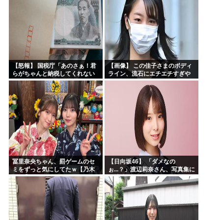
【怒報】 国税庁「あのさぁ！君
【画像】 この佳子さまのボディ
らがちゃんと納税してくれない
ライン、流石にエチエチすぎや
とこうなっちゃうけどどうす
ろ！
る？！」←これw w w w w w w w
冨里奈央ちゃん、罰ゲームのセ
【日向坂46】 「ダメなの
ミをずっと気にしてたｗ【乃木
ぉ...？」渡辺莉奈さん、写真集に
坂46】
興味津々