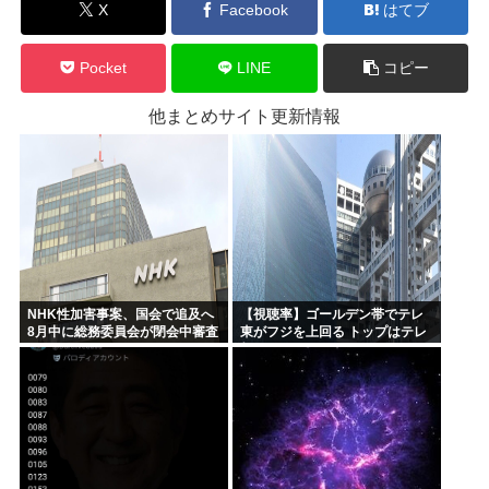
X
Facebook
はてブ
Pocket
LINE
コピー
他まとめサイト更新情報
NHK性加害事案、国会で追及へ
【視聴率】ゴールデン帯でテレ
8月中に総務委員会が閉会中審査
東がフジを上回る トップはテレ
も
朝