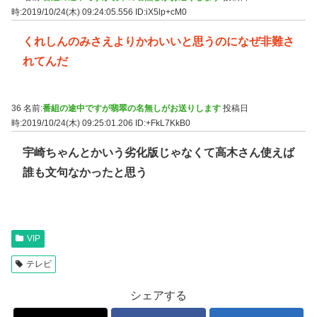
時:2019/10/24(木) 09:24:05.556
ID:iX5lp+cM0
くれしんのみさえよりかわいいと思うのになぜ非難さ
れてんだ
36 名前:
番組の途中ですが翡翠の名無しがお送りします
投稿日
時:2019/10/24(木) 09:25:01.206
ID:+FkL7KkB0
宇崎ちゃんとかいう劣化版じゃなくて高木さん使えば
誰も文句なかったと思う
VIP
テレビ
シェアする