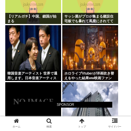
【リアルガチ】中国、鎖国が始
サッシ屋がプロが集まる建設住
まる
宅板でも暴れて馬鹿にされてて
ワロタw
韓国音楽アーティスト 世界で通
ホロライブVtuberが洋画吹き替
用します。日本音楽アーティス
えをやった結果ww映画ファン
ト 聴かれてるの国内だけです。
「解釈一致すぎる」
この違いは一体何なの？
SPONSOR
ホーム
検索
トップ
サイドバー
【画像】 プロボックス。 高速道
【千葉】無職75歳、女児2人に