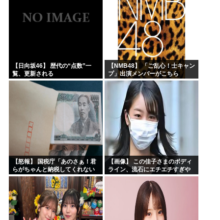
ンッと突き飛ばされて…
【日向坂46】 歴代の“点数”一
【NMB48】 「ご乱心！士キャン
覧、更新される
プ」出演メンバーがこちら
【怒報】 国税庁「あのさぁ！君
【画像】 この佳子さまのボディ
らがちゃんと納税してくれない
ライン、流石にエチエチすぎや
とこうなっちゃうけどどうす
ろ！
る？！」←これw w w w w w w w