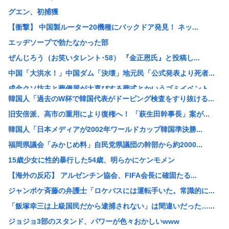
グエン、初捕獲
【衝撃】 中国製ルーター20機種にバックドア発見！ ネッ...
エッヂソープで勃たなかった部
ぜんじろう（お笑いタレント･58） 『金正恩氏』と投稿し...
中国「大洪水！」中国ダム「決壊」地元民「公式発表より死者...
成金クソ坊主と葬儀屋が大喜びする葬式とかいうゴミイベント...
韓国人「過去のW杯で韓国代表がドーピング検査をすり抜ける...
【悲報】いまの小学生 朝7時から学校に預けられ放課後も夜...
旧安倍派、高市の重用により復権へ！ 「萩生田幹事長」案が...
【悲報】れいわ大石あきこさん、活動休止。
韓国人「日本メディアが2002年ワールドカップ韓国準決勝...
【衝撃】佐藤二朗(57)、久しぶりにXを更新！その内容が...
福岡県議会「みかじめ料」自民党県議団の幹部から約2000...
人気アニメ「メイドインアビス」の主題歌にVTuberさん...
15歳少女に性的暴行した54歳、明らかにケンモメン
【速報】140kg俺、はま寿司で食いまくるwww（※画像...
【海外の反応】 アルゼンチン協会、FIFA会長に確固たる...
【悲報】キヨ、逮捕www
ジャンポケ斉藤の弁護士「ロケバスには運転手いた。常識的に...
【悲報】みぃちゃん、マジでアニメ中止になりそう
「飯塚幸三は上級国民だから逮捕されない」は間違いだった…...
【悲報】日本人なら誰もが知ってるのに、まだ一度も大河で取...
ジョジョ3部のスタンド、パワーが色々おかしいwww
【画像】女子高生、市民プールでエグい乳を放り出してしまう...