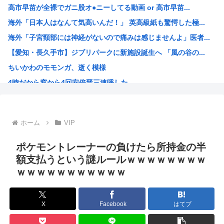
高市早苗が全裸でガニ股オ●ニーしてる動画 or 高市早苗...
【画像】SHELLYの産後おっぱい、たわわ、たわわwww
海外「日本人はなんて気高いんだ！」 英高級紙も驚愕した極...
女子高生被害のクマスプレー誤射事件。引率教員が腰に下げて...
海外「子宮頸部には神経がないので痛みは感じませんよ」医者...
【スペインが不法移民50万人を合法化】「富の象徴」に掲示...
【愛知・長久手市】ジブリパークに新施設誕生へ 「風の谷の...
人手不足ガチで限界？社員が辞めただけで会社終了へ…
ちいかわのモモンガ、逝く模様
【悲報】バイクが趣味の女だけど、なぜ「こう」なるのかわか...
4時だから窓から4回安倍晋三連呼した
熊本避難所の皆様「パンばっかり。飽き飽きしてる」
【画像】今期の覇権アニメが『天幕シャドウガール』に決まっ...
トランプの支持率低迷中の共和党、中間選挙では「民主党はも...
ホーム
VIP
声優目指して上京したワイ、もう実家に帰ることを決意
【衝撃】 韓国人「エボシ御前の声の人、若い頃がこれかよ」
ポケモントレーナーの負けたら所持金の半
高市早苗、被爆体験者と面会するも発言を禁止し握手のみ許可...
額支払うという謎ルールｗｗｗｗｗｗｗｗ
ｗｗｗｗｗｗｗｗｗｗｗ
大谷翔平が今永昇太を睨みつける様子に全米騒然！←「最高の...
6月の消費支出-3.3%で7か月連続マイナス 総務省「貯...
韓国人「熊本地震で見る日本の土木技術の完全勝利をご覧くだ...
X
Facebook
はてブ
海外「素晴らしい！」日本が買収したUSスチール驚異の大復...