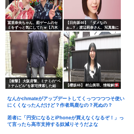
冨里奈央ちゃん、罰ゲームのセ
【日向坂46】 「ダメなの
ミをずっと気にしてたｗ【乃木
ぉ...？」渡辺莉奈さん、写真集に
坂46】
興味津々
【衝撃】 大阪府警、ミナミの“ベ
【櫻坂46】 村山美羽、情報解禁
トナムビル”を家宅捜索した結
果・・・・・・
なんかchmateがアップデートしてくっつつつつそ使い
にくくなったんだけど？作者馬鹿なの？死ぬの？
若者に「円安になるとiPhoneが買えなくなるぞ！」っ
て言ったら高市支持する奴減りそうだよな