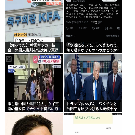
に日本人は0人です」
【知ってた】 韓国サッカー協
「水道ぬるいね」って言われて
会、外国人審判を性接待で買収
何て返すかでモラハラかどうか
していた事が判明
わかるらしいwww
推し活中国人集団22人、タイ空
トランプおやびん、ワクチンと
港の搭乗口でチケット提示に応
自閉症を結びつける大統領令を
じず俳優と同じ機内に乗り込も
発表へ、
うとし大混乱 まとめて搭乗拒否