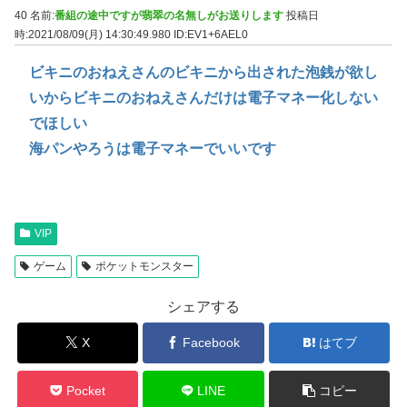
40 名前:
番組の途中ですが翡翠の名無しがお送りします
投稿日
時:2021/08/09(月) 14:30:49.980
ID:EV1+6AEL0
ビキニのおねえさんのビキニから出された泡銭が欲し
いからビキニのおねえさんだけは電子マネー化しない
でほしい
海パンやろうは電子マネーでいいです
VIP
ゲーム
ポケットモンスター
シェアする
X
Facebook
はてブ
Pocket
LINE
コピー