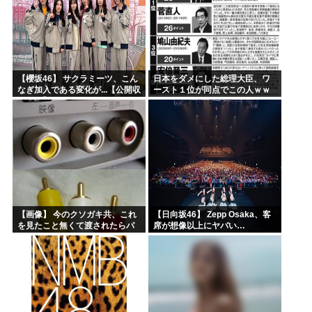
【櫻坂46】 サクラミーツ、こん
日本をダメにした総理大臣、ワ
なぎ加入である変化が...【公開収
ースト１位が同点でこの人ｗｗ
録レポ】
ｗｗｗｗ
【画像】 今のクソガキ共、これ
【日向坂46】 Zepp Osaka、客
を見たこと無くて渡されたらパ
席が想像以上にヤバい…
ニクるらしいｗｗｗｗｗｗｗｗ
ｗｗｗｗｗ