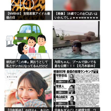
【NMB48】 安部若菜アイドル最
【画像】 16歳でこのお◯ぱいは
後の日
いかんでしょｗｗｗwｗｗｗｗｗ
ｗｗｗ❤
彼氏が『この車』買おうとして
与田ちゃん、プールで泳いでる
私とケンカになってるんだけど
姿を公開！！！【元乃木坂46】
ｗｗｗｗｗｗ
【日向坂46】 かほりん、ありの
日本をダメにした総理大臣、ワ