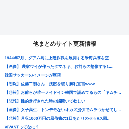
他まとめサイト更新情報
1944年7月、グアム島に上陸作戦を展開する米海兵隊を空...
【画像】 農家ワイが作ったタマネギ、お前らの想像する1....
韓国サッカーのイメージが墜落
【朗報】佐藤二朗さん、沈黙を破り勝利宣言www
【悲報】お前らが唯一メイドイン韓国で認めてるもの「キムチ...
【悲報】性的暴行された時の話聞いて欲しい
【画像】女子高生、トンデモないオカズ提供でムラつかせてし...
【悲報】月収1000万円の風俗嬢の1日あたりのセッ■ス回...
VIVANTってなに？