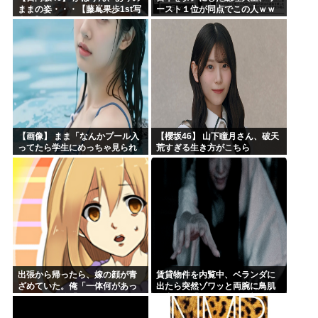
ままの姿・・・【藤嶌果歩1st写
ースト１位が同点でこの人ｗｗ
真集】
ｗｗｗｗ
【画像】 まま「なんかプール入
【櫻坂46】 山下瞳月さん、破天
ってたら学生にめっちゃ見られ
荒すぎる生き方がこちら
たw」
出張から帰ったら、嫁の顔が青
賃貸物件を内覧中、ベランダに
ざめていた。俺「一体何があっ
出たら突然ゾワッと両腕に鳥肌
たんだ？」嫁「…」→子供たち
が出た。「やっぱりこの部屋嫌
に話を聞くと…
だ」と思った瞬間、体が前にド