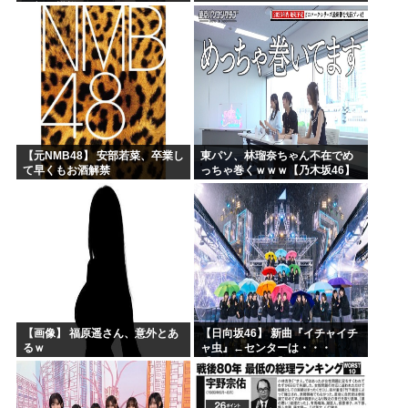
深刻な模様w w w w w w w w w w
ｗｗ
【元NMB48】 安部若菜、卒業し
東パソ、林瑠奈ちゃん不在でめ
て早くもお酒解禁
っちゃ巻くｗｗｗ【乃木坂46】
【画像】 福原遥さん、意外とあ
【日向坂46】 新曲『イチャイチ
るｗ
ャ虫』←センターは・・・
【18thシングル】