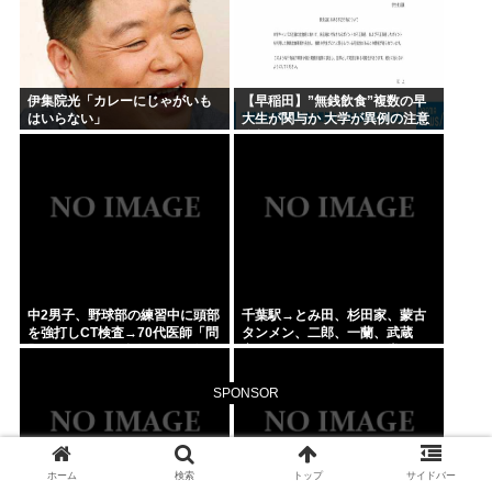
伊集院光「カレーにじゃがいも
【早稲田】”無銭飲食”複数の早
はいらない」
大生が関与か 大学が異例の注意
喚起
中2男子、野球部の練習中に頭部
千葉駅→とみ田、杉田家、蒙古
を強打しCT検査→70代医師「問
タンメン、二郎、一蘭、武蔵
題ないです」→他人のCT画像で
家、雷、ラーショ、一風堂etc…
中学生死亡
ラーメン最強かよ？？
SPONSOR
ホーム
検索
トップ
サイドバー