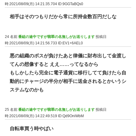
時:2021/08/09(月) 14:21:35.704
ID:9GGTaBQs0
相手はそのつもりだから常に所持金数百円だしな
24 名前:
番組の途中ですが翡翠の名無しがお送りします
投稿日
時:2021/08/09(月) 14:21:56.733
ID:EV1+6AEL0
悪の組織のボスが負けたあと律儀に財布出して金渡し
てんの想像すると ええ……ってなるから
もしかしたら完全に電子通貨に移行してて負けたら自
動的にチャージの半分が相手に送金されるとかいうシ
ステムなのかも
25 名前:
番組の途中ですが翡翠の名無しがお送りします
投稿日
時:2021/08/09(月) 14:22:49.519
ID:Qd9OniWbM
自転車買う時やばい