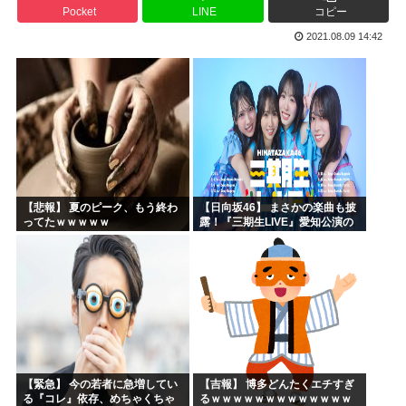
Pocket
LINE
コピー
NARUTO、ここにきてガチで復権してしまう w w w...
2021.08.09 14:42
海外「まるでタイムスリップしたみたいだ…！」日本の江戸時...
【衝撃】 韓国人「エボシ御前の声の人、若い頃がこれかよ」
首相官邸「高市総理の映像を悪用した偽サイトに注意してくだ...
ヤニネコに一つだけ文句言わせてくれ
声優、なんかAIに勝ちそう。「声も「人格の象徴」明記、法...
【悲報】 夏のピーク、もう終わ
【日向坂46】 まさかの楽曲も披
ってたｗｗｗｗｗ
露！『三期生LIVE』愛知公演の
レポがこちら
【緊急】 今の若者に急増してい
【吉報】 博多どんたくエチすぎ
る『コレ』依存、めちゃくちゃ
るｗｗｗｗｗｗｗｗｗｗｗｗｗ