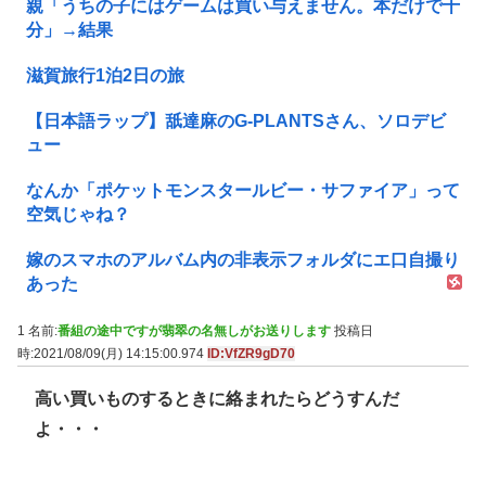
親「うちの子にはゲームは買い与えません。本だけで十
分」→結果
滋賀旅行1泊2日の旅
【日本語ラップ】舐達麻のG-PLANTSさん、ソロデビ
ュー
なんか「ポケットモンスタールビー・サファイア」って
空気じゃね？
嫁のスマホのアルバム内の非表示フォルダにエ口自撮り
あった
1 名前:
番組の途中ですが翡翠の名無しがお送りします
投稿日
時:2021/08/09(月) 14:15:00.974
ID:VfZR9gD70
高い買いものするときに絡まれたらどうすんだ
よ・・・