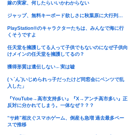
嫁の実家、何したらいいかわからない
ジャップ、無料キーボード欲しさに秋葉原に大行列…
PlayStation®のキャラクターたちは、みんなで海に行
くそうですよ
任天堂を擁護してる人って子供でもないのになぜ子供向
けメインの任天堂を擁護してるの？
獲得形質は遺伝しない←実は嘘
(ヽ´ん`)いじめられっ子だったけど同窓会にベンツで乱
入した」
『YouTube→高市支持多い』『X→アンチ高市多い』正
反対に分かれてしまう。一体なぜ？？？
“サ終”相次ぐスマホゲーム、倒産も急増 過去最多ペー
スで推移