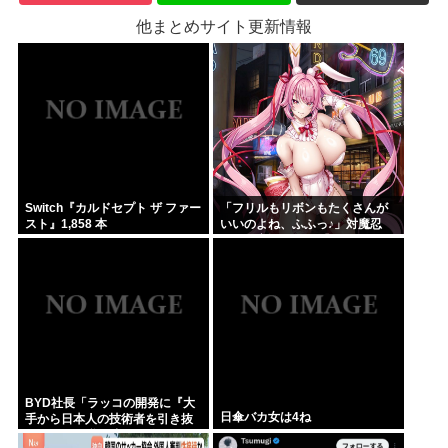
他まとめサイト更新情報
Switch『カルドセプト ザ ファー
「フリルもリボンもたくさんが
スト』1,858 本
いいのよね、ふふっ♪」対魔忍
RPG・新イベント『バニーとヨ
ミハラクライシス』
BYD社長「ラッコの開発に『大
日傘バカ女は4ね
手から日本人の技術者を引き抜
いた』って噂は嘘。開発チーム