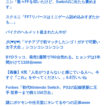
ニシ「散々FFを叩いたけど、Switch2に出たら褒めま
す」
スクエニ「FF7リバースはミニゲーム詰め込みすぎたか
も…」
バイクのヘルメット盗まれたんやが
彡(❤︎)(❤︎)「マチアプで初マッチしたンゴ！ガチで可愛い
女子大生 」シコシコシコシコシコ
BYDラッコ、発売1週間で760台売れる。ヒョンデは1年
間かけて1328台www
【画像】X民「人生がつまらないと感じている人へ。今
すぐ『これ』をやってください。」6.9万いいね
Forbes「初代Nintendo Switch、PS2の記録更新に王
手 世界一まで残り150万台」
謎にポケモンや任天堂にキレてるやつの正体www