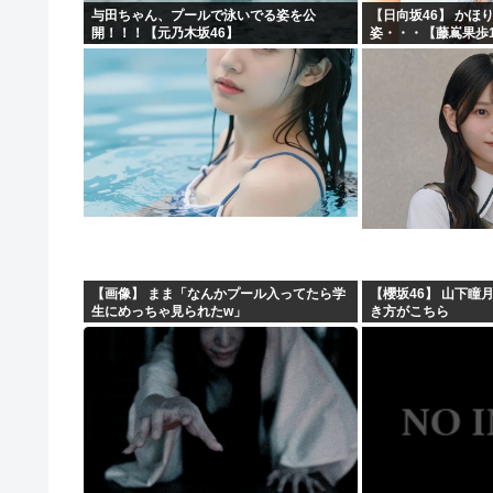
与田ちゃん、プールで泳いでる姿を公
【日向坂46】 かほ
開！！！【元乃木坂46】
姿・・・【藤嶌果歩1
【画像】 まま「なんかプール入ってたら学
【櫻坂46】 山下瞳
生にめっちゃ見られたw」
き方がこちら