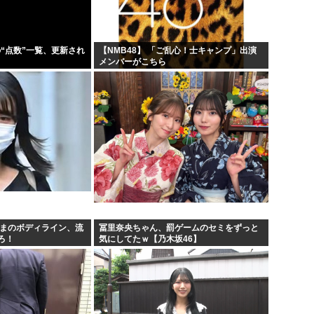
の“点数”一覧、更新され
【NMB48】 「ご乱心！士キャンプ」出演
メンバーがこちら
さまのボディライン、流
冨里奈央ちゃん、罰ゲームのセミをずっと
ろ！
気にしてたｗ【乃木坂46】