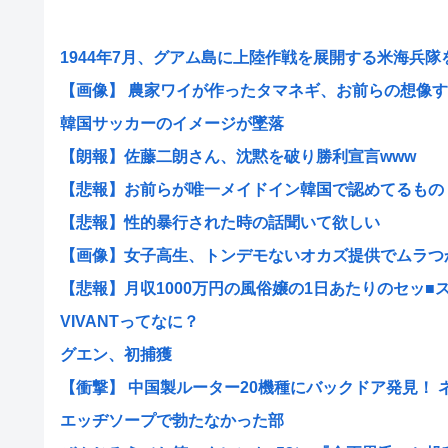
1944年7月、グアム島に上陸作戦を展開する米海兵隊を空
【画像】 農家ワイが作ったタマネギ、お前らの想像する1.
韓国サッカーのイメージが墜落
【朗報】佐藤二朗さん、沈黙を破り勝利宣言www
【悲報】お前らが唯一メイドイン韓国で認めてるもの「キ
【悲報】性的暴行された時の話聞いて欲しい
【画像】女子高生、トンデモないオカズ提供でムラつかせ
【悲報】月収1000万円の風俗嬢の1日あたりのセッ■ス回
VIVANTってなに？
グエン、初捕獲
【衝撃】 中国製ルーター20機種にバックドア発見！ ネッ
エッヂソープで勃たなかった部