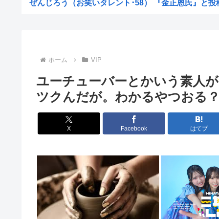
ぜんじろう（お笑いタレント･58） 『金正恩氏』と投稿し
中国「大洪水！」中国ダム「決壊」地元民「公式発表より
成金クソ坊主と葬儀屋が大喜びする葬式とかいうゴミイベ
【悲報】いまの小学生 朝7時から学校に預けられ放課後
ホーム
VIP
【悲報】れいわ大石あきこさん、活動休止。
ユーチューバーとかいう素人
【衝撃】佐藤二朗(57)、久しぶりにXを更新！その内容が
ツクんだが。わかるやつおる
人気アニメ「メイドインアビス」の主題歌にVTuberさん
【速報】140kg俺、はま寿司で食いまくるwww（※画像.
X
Facebook
はてブ
【悲報】キヨ、逮捕www
【悲報】みぃちゃん、マジでアニメ中止になりそう
【悲報】日本人なら誰もが知ってるのに、まだ一度も大河
【画像】女子高生、市民プールでエグい乳を放り出してし
【画像】SHELLYの産後おっぱい、たわわ、たわわw
女子高生被害のクマスプレー誤射事件。引率教員が腰に下