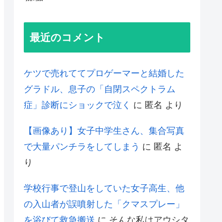
最近のコメント
ケツで売れててプロゲーマーと結婚した
グラドル、息子の「自閉スペクトラム
症」診断にショックで泣く
に
匿名
より
【画像あり】女子中学生さん、集合写真
で大量パンチラをしてしまう
に
匿名
よ
り
学校行事で登山をしていた女子高生、他
の入山者が誤噴射した「クマスプレー」
を浴びて救急搬送
に
そんな私はアウシタ