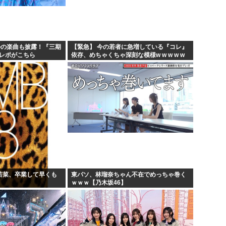
掲示...
【衝撃】 韓国人「エボシ御
…
首相官邸「高市総理の映像を悪
わか...
ヤニネコに一つだけ文句言わ
かの楽曲も披露！『三期
【緊急】 今の若者に急増している『コレ』
のレポがこちら
依存、めちゃくちゃ深刻な模様w w w w w
声優、なんかAIに勝ちそう。
w w w w w
部若菜、卒業して早くも
東パソ、林瑠奈ちゃん不在でめっちゃ巻く
ｗｗｗ【乃木坂46】