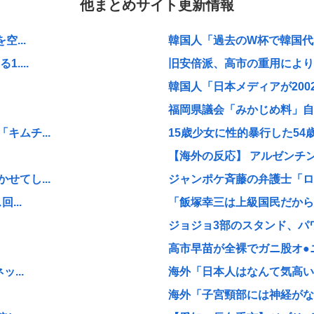
他まとめサイト更新情報
...
韓国人「過去のW杯で韓国代表
...
旧安倍派、高市の重用により復
韓国人「日本メディアが200
福岡県議会「みかじめ料」自民
ムチ...
15歳少女に性的暴行した5
【海外の反応】 アルゼンチン協
てし...
ジャンポケ斉藤の弁護士「ロケ
...
「飯塚幸三は上級国民だから逮
ジョジョ3部のスタンド、パ
高市早苗が全裸でガニ股オ●ニー
...
海外「日本人はなんて気高いん
海外「子宮頸部には神経がない