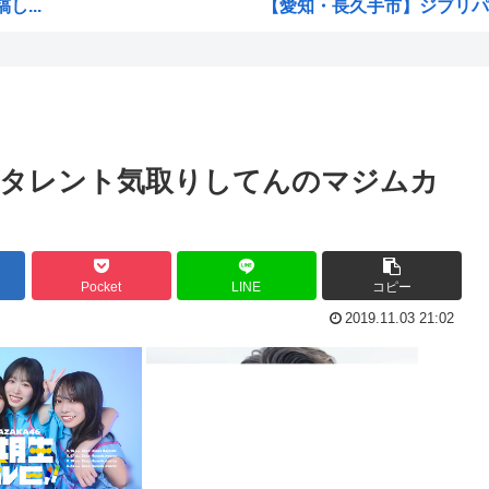
...
【愛知・長久手市】ジブリパー
死者...
ちいかわのモモンガ、逝く模
ント...
4時だから窓から4回安倍晋
も夜...
【画像】今期の覇権アニメが『
トランプの支持率低迷中の共和
がタレント気取りしてんのマジムカ
...
声優目指して上京したワイ、
？
...
【衝撃】 韓国人「エボシ御
..
高市早苗、被爆体験者と面会す
Pocket
LINE
コピー
大谷翔平が今永昇太を睨みつけ
2019.11.03 21:02
6月の消費支出-3.3%で7か月
で取...
韓国人「熊本地震で見る日本の
まう...
海外「素晴らしい！」日本が買
ww
NARUTO、ここにきてガチで復
げて...
海外「まるでタイムスリップし