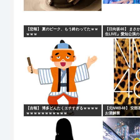
【スペインが不法移民50万人を合法化】「富の象徴」に
人手不足ガチで限界？社員が辞めただけで会社終了へ
【悲報】バイクが趣味の女だけど、なぜ「こう」なるのか
【悲報】 夏のピーク、もう終わってたｗｗ
【日向坂46】 まさ
ｗｗｗ
生LIVE』愛知公演
熊本避難所の皆様「パンばっかり。飽き飽きしてる」
【吉報】 博多どんたくエチすぎるｗｗｗｗ
【元NMB48】 安
ｗｗｗｗｗｗｗｗｗｗｗ
お酒解禁