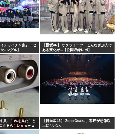
『イチャイチャ虫』←セ
【櫻坂46】 サクラミーツ、こんなぎ加入で
thシングル】
ある変化が...【公開収録レポ】
ガキ共、これを見たこと
【日向坂46】 Zepp Osaka、客席が想像以
ニクるらしいｗｗｗｗ
上にヤバい…