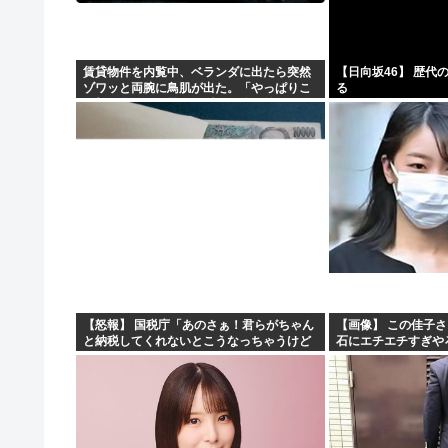
賃貸物件を内覧中、ベランダに出たら突然
【日向坂46】 歴代
ゾワッと両腕に鳥肌が出た。「やっぱりこ
る
の部屋嫌だ」と思った瞬間、体が前にドン
ッと突き飛ばされて…
【怒報】 国税庁「あのさぁ！君らがちゃん
【画像】 この佳子
と納税してくれないとこうなっちゃうけど
石にエチエチすぎや
どうする？！」←これw w w w w w w w