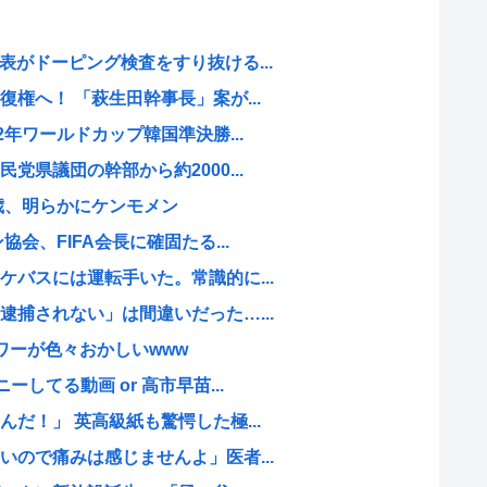
がドーピング検査をすり抜ける...
権へ！ 「萩生田幹事長」案が...
2年ワールドカップ韓国準決勝...
党県議団の幹部から約2000...
4歳、明らかにケンモメン
会、FIFA会長に確固たる...
バスには運転手いた。常識的に...
捕されない」は間違いだった…...
ワーが色々おかしいwww
してる動画 or 高市早苗...
だ！」 英高級紙も驚愕した極...
ので痛みは感じませんよ」医者...