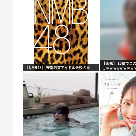
【画像】 16歳でこ
【NMB48】 安部若菜アイドル最後の日
ょｗｗｗwｗｗｗｗ