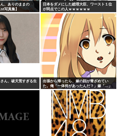
りん、ありのままの
日本をダメにした総理大臣、ワースト１位
st写真集】
が同点でこの人ｗｗｗｗｗｗ
月さん、破天荒すぎる生
出張から帰ったら、嫁の顔が青ざめてい
た。俺「一体何があったんだ？」嫁「…」
→子供たちに話を聞くと…