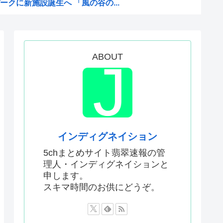
クに新施設誕生へ 「風の谷の...
様
三連呼した
天幕シャドウガール』に決まっ...
ABOUT
党、中間選挙では「民主党はも...
もう実家に帰ることを決意
前の声の人、若い頃がこれかよ」
るも発言を禁止し握手のみ許可...
る様子に全米騒然！←「最高の...
インディグネイション
連続マイナス 総務省「貯...
5chまとめサイト翡翠速報の管
理人・インディグネイションと
土木技術の完全勝利をご覧くだ...
申します。
収したUSスチール驚異の大復...
スキマ時間のお供にどうぞ。
権してしまう w w w...
たみたいだ…！」日本の江戸時...