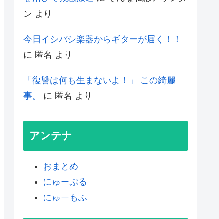
ン
より
今日イシバシ楽器からギターが届く！！
に
匿名
より
「復讐は何も生まないよ！」 この綺麗
事。
に
匿名
より
アンテナ
おまとめ
にゅーぷる
にゅーもふ