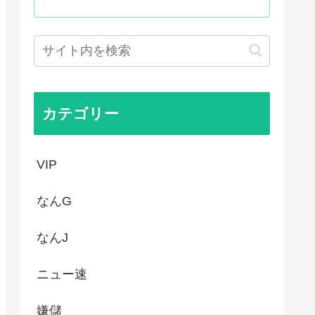
前の声の人、若い頃がこれかよ」
用した偽サイトに注意してくだ...
せてくれ
「声も「人格の象徴」明記、法...
カテゴリー
VIP
なんG
なんJ
ニュー速
嫌儲