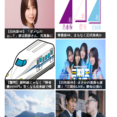
【日向坂46】 「ダメなの
青葉坂46、まもなく正式発表か
ぉ...？」渡辺莉奈さん、写真集に
興味津々
【驚愕】 新幹線じゃなく『帰省
【日向坂46】 まさかの楽曲も披
費4000円』安くなる在来線で帰
露！『三期生LIVE』愛知公演の
省した結果ｗｗｗｗｗ
レポがこちら