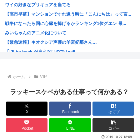
ワイの好きなプリキュアを当てろ
エロ漫画の竿役「あー、一回出すわ」←いやすごすぎるだろw...
【高市早苗】マンションですれ違う時に「こんにちは」って言...
【速報】tuki.(17)ちゃん、えちえち色白ボディを公...
戦争になったら国に心臓を捧げるかランキング1位グエン 最...
「T-800型ドラえもん」にありがちなことwww
みいちゃんのアニメ化について
【衝撃】浜辺美波さん、『コレ』が苦手なタイプだった！？←...
【緊急速報】キオクシア声優の羊宮妃那さん…
防衛白書の表紙は、なぜか笑顔の若者がアニメ風に描かれ… ...
「I’ll be back が言えないので I will...
記録的猛暑の欧州、ドナウ川の水位が低下してマンモスの骨や...
体を折りたたんで乗り込む、地面すれすれのスポーツカー「速...
靖国神社で見られる「日本のネオナチ」がこれ 代表は高市早...
ホーム
VIP
ドラゴンボール見始めてフリーザ編まで来たけどさ
【高市早苗】ドイツ女性 「靖国行ってみたけど軍服で軍歌...
ラッキースケベがある仕事って何かある？
今期のアニメ豊作すぎひんか？
なんだかんだモビルスーツで一番カッコいいのってこれだよな
X
Facebook
はてブ
韓国人「昨日Jリーグで韓国人選手絶対やってはいけないプレ...
絵師さん、AIを疑われ引退
Pocket
LINE
コピー
財務省のエース、高市早苗の消費税減税に反対したことで左遷...
2019.10.27 18:09