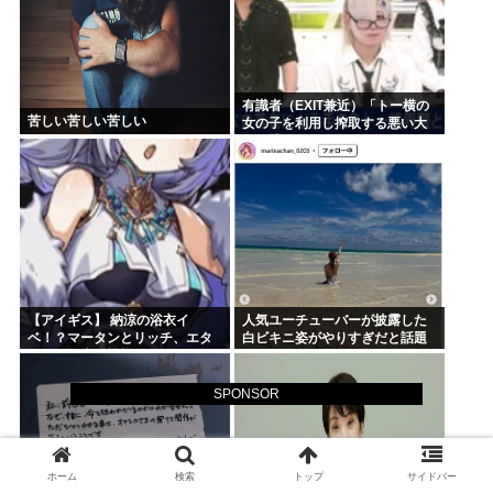
有識者（EXIT兼近）「トー横の
苦しい苦しい苦しい
女の子を利用し搾取する悪い大
人は排除しないといけない」
【アイギス】 納涼の浴衣イ
人気ユーチューバーが披露した
ベ！？マータンとリッチ、エタ
白ビキニ姿がやりすぎだと話題
ーナーが来る模様！！！
に
SPONSOR
ホーム
検索
トップ
サイドバー