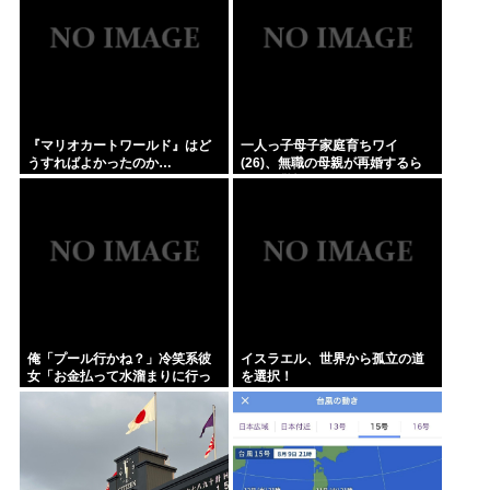
『マリオカートワールド』はど
一人っ子母子家庭育ちワイ
うすればよかったのか…
(26)、無職の母親が再婚するら
しくて驚愕
俺「プール行かね？」冷笑系彼
イスラエル、世界から孤立の道
女「お金払って水溜まりに行っ
を選択！
てどうすんの」→こういう女と
付き合ってられる？？