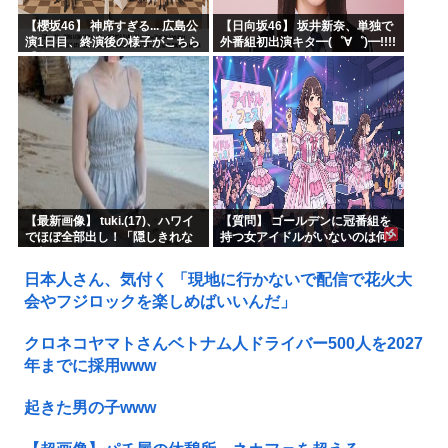
【櫻坂46】 神席すぎる... 広島公
【日向坂46】 坂井新奈、単独で
演1日目、終演後の様子がこちら
外番組初出演キタ━(゜∀゜)━!!!!
【全国ツアー2026 What’s
lonesome?】
【最新画像】 tuki.(17)、ハワイ
【質問】 ゴールデンに冠番組を
でほぼ全部出し！「隠しきれな
持つ女アイドルがいないのは何
い美貌」とSNSざわつく
故なのか？
日本人さん、気付く 「現地に行かないで配信で花火大
会やフジロックを楽しめばいいんだ」
クロネコヤマトさんベトナム人ドライバー500人を2027
年までに採用www
起きた男の子www