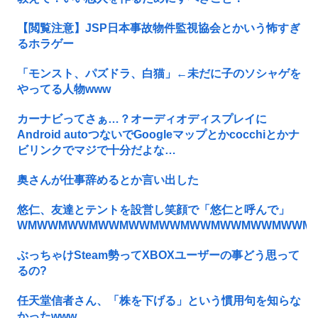
【閲覧注意】JSP日本事故物件監視協会とかいう怖すぎ
るホラゲー
「モンスト、パズドラ、白猫」←未だに子のソシャゲを
やってる人物www
カーナビってさぁ…？オーディオディスプレイに
Android autoつないでGoogleマップとかcocchiとかナ
ビリンクでマジで十分だよな…
奥さんが仕事辞めるとか言い出した
悠仁、友達とテントを設営し笑顔で「悠仁と呼んで」
WMWWMWWMWWMWWMWWMWWMWWMWWMWWM
ぶっちゃけSteam勢ってXBOXユーザーの事どう思って
るの?
任天堂信者さん、「株を下げる」という慣用句を知らな
かったwww