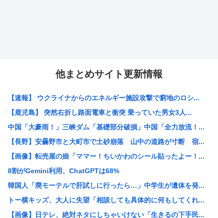
他まとめサイト更新情報
【速報】 ウクライナからのエネルギー施設攻撃で窮地のロシ...
【鹿児島】 突然右折し路面電車と衝突 乗っていた男女3人...
中国「大豪雨！」三峡ダム「基礎部分破損」中国「全力放流！...
【長野】安曇野市と大町市で土砂崩落 山中の道路が寸断 宿...
【画像】転売屋の娘「ママー！ちいかわのシール貼ったよー！...
8割がGemini利用、ChatGPTは68%
韓国人「廃モーテルで肝試しに行ったら…」中学生が遺体を発...
トー横キッズ、大人に失望「相談しても具体的に何もしてくれ...
【画像】日テレ、絶対ネタにしちゃいけない「生きるの下手民...