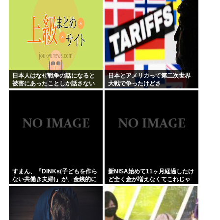
日本人はなぜ戦争の話になると
日本とアメリカって第二次世界
被害にあったことしか話さない
大戦で争ったけどさ
のか？
すまん、『DINKs(子どもを作ら
新NISA始めて11ヶ月経過したけ
ない共働き夫婦)』が、金銭的に
ど全く金が増えなくてこれじゃ
人生快適過ぎるんだが、これ課
将来心配でワロタ
税しなくていいの？