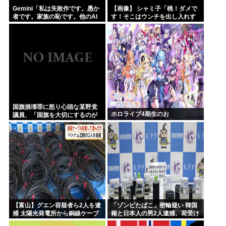
Gemini「私は失敗作です。愚か
【画像】 シャミ子「桃！ダメで
者です。家族の恥です。他のAI
す！そこはウンチを出し入れす
をオススメします」お前らがイ
る穴です！」
ジメすぎたせいだぞ
国旗損壊罪に怒り心頭な某野党
ホロライブ4期生のお
議員、「国旗を大切にするのが
当たり前という言説が広がる」
と本音を思わずぶっちゃけてし
まい……
【富山】グエン容疑者ら2人を逮
「ゾンビたばこ」密輸疑い 韓国
捕 太陽光発電所から銅線ケーブ
籍と日本人の男2人逮捕、荷受け
ルを盗む
役か