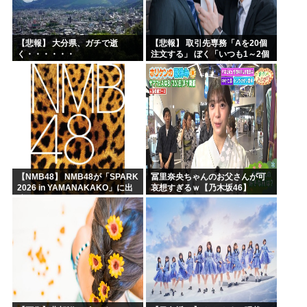
【悲報】 大分県、ガチで逝
【悲報】 取引先専務「Aを20個
く・・・・・・
注文する」 ぼく「いつも1～2個
しか使わないけど本当に20であ
ってる？」 取専「あってる」→
結果『こう』なったんだが...
【NMB48】 NMB48が「SPARK
冨里奈央ちゃんのお父さんが可
2026 in YAMANAKAKO」に出
哀想すぎるｗ【乃木坂46】
演