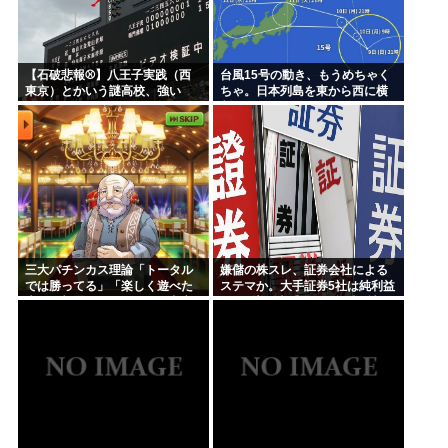
【石破悲報⚾】八王子実践（西
台風15号の動き、もうめちゃく
東京）とかいう謎高校、強い
ちゃ。日本列島を東から西に横
www
断
三大パチンカス理論「トータル
嫌儲の株スレ、証券会社による
では勝ってる」「楽しく遊べた
ステマか。大手証券5社は純利益
上に一部還元なんてむしろ良心
+60%増、大手ネット証券4社は
的」
純利益+230%