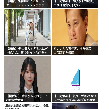
【画像】北朝鮮のビアガール、
【日向坂46】 おひさまの現状、
エッッッッッッッッッッッッッ
これは否定できない・・・
ッッッッ！
【画像】 例の美人すぎるおにぎ
元いいとも青年隊、中居正広
り屋さん、裏でおっさんが握っ
の”素顔”を暴露
ていたｗｗｗｗｗｗｗｗｗｗｗ
ｗｗｗｗｗｗ
【櫻坂46】 森田ひかる推し、こ
【日向坂46】 来月、坂道vsカワ
れには大歓喜
ラボvsスタダvsハロプロの大激
戦