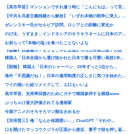
【高市早苗】マンションですれ違う時に「こんにちは」って言...
【中共を共産主義独裁から解放】「いずれ本物の戦争に突入」...
ゼレンスキー氏がセルビア訪問、ロシアとの距離に変化か
のび太、うずまき…インドネシアのキラキラネームに日本のア...
お前らって｢本物の塩｣を食べたことないよな
【衝撃】幼稚園のころイキってた金持ちママが旦那が死んだ結...
韓国人「日本全国から選び抜かれた日本で最も可愛い高校1年...
【画像】彼女「ごめーん♡ちょびっツ散らかってるけど上がっ...
【朗報】 韓国人「日本のシャーペン、20年ずっと1位から...
【悲報】メディアが使う主語デカ言葉の正体、ガチでこれだっ...
海外「不思議だね！」日本の雇用制度の正しさに気づき始めた...
長崎の語り部のお爺ちゃん(84)、学生に『日本も核武装が...
ワイの描いた絵リメイクして、エ口もいいよ
【悲報】弱者中年男性さん、3万払って婚活の練習www
高市早苗、支持率回復のためにガチで靖国参拝する模様www
返却査定の厳格化…ソフトバンク、端末2年レンタル改悪へ“...
ぶっちゃけ過大評価されてる漫画家
【悲報】「鶴仙流」とかいう、舞空術の生みの親
今期アニメのそろそろマジ順位きめるか
【悲報】6日広島・9日長崎に落とされてるのに、よく15日...
【安倍晋三】俺「なんか体調悪い…」ChatGPT「それや...
【悲報】ワンピース原作者(7年前)「最終回を視野に入れた...
口を開けたマッコウクジラが正面から接近、素手で頭を押し返...
【悲報】若槻千夏さん、変わり果てた姿で発見www