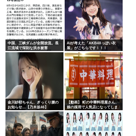
中国、三峡ダムが全開放流。長
AIが考えた「AKB48っぽい衣
江流域で深刻な洪水被害
装」がこちらです！！！
金川紗耶ちゃん、ぎっくり腰の
【動画】 町の中華料理屋さん、
お知らせ…【乃木坂46】
娘の採用で人気店になってしま
う