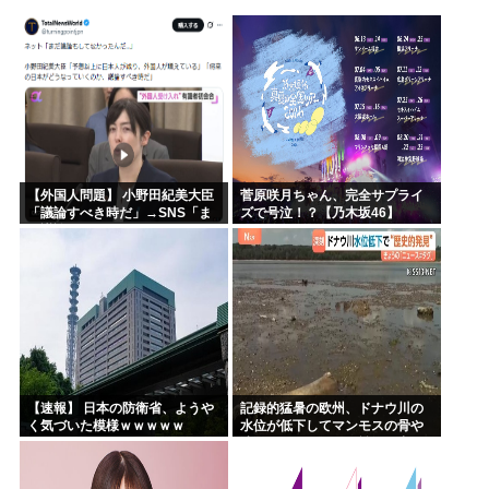
なぜみんなはBLEACH！！！を語らないんだ
【画像】「生徒会にも穴はある！」を全く知らない人にアニメ...
音楽生成AI「Suno」著作権侵害判決 人「人の曲を聴き...
海外「今年、夏の暑さが厳しい日本でこんなものが売れてるら...
海外「神アニメだわ」2026年夏アニメ海外人気ランキング...
ハンターハンター、メインヒロインがいない
【外国人問題】 小野田紀美大臣
菅原咲月ちゃん、完全サプライ
「議論すべき時だ」→SNS「ま
ズで号泣！？【乃木坂46】
だ議論もしてなかったんだ...」→
小野田大臣「これが進歩状況で
す」めちゃくちゃ仕事して...
【速報】 日本の防衛省、ようや
記録的猛暑の欧州、ドナウ川の
く気づいた模様ｗｗｗｗｗ
水位が低下してマンモスの骨や
沈没したドイツ軍の戦艦が出現