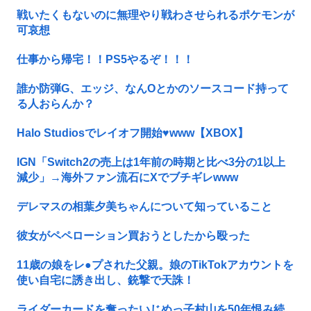
戦いたくもないのに無理やり戦わさせられるポケモンが
可哀想
仕事から帰宅！！PS5やるぞ！！！
誰か防弾G、エッジ、なんOとかのソースコード持って
る人おらんか？
Halo Studiosでレイオフ開始♥www【XBOX】
IGN「Switch2の売上は1年前の時期と比べ3分の1以上
減少」→海外ファン流石にXでブチギレwww
デレマスの相葉夕美ちゃんについて知っていること
彼女がペペローション買おうとしたから殴った
11歳の娘をレ●プされた父親。娘のTikTokアカウントを
使い自宅に誘き出し、銃撃で天誅！
ライダーカードを奪ったいじめっ子村山を50年恨み続