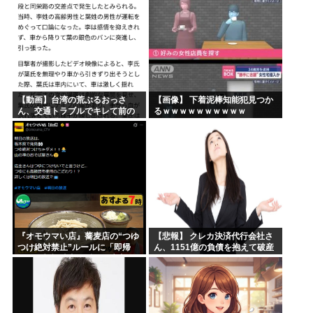
`)
【動画】台湾の荒ぶるおっさ
【画像】 下着泥棒知能犯見つか
ん、交通トラブルでキレて前の
るｗｗｗｗｗｗｗｗｗｗ
車の運転手をナイフで斬りつけ
るも壮絶な返り討ちにあう
『オモウマい店』蕎麦店の“つゆ
【悲報】 クレカ決済代行会社さ
つけ絶対禁止”ルールに「即帰
ん、1151億の負債を抱えて破産
る」一部視聴者が反発…店主に
←これヤバ過ぎるやろw w w w w
賛否
w wっw