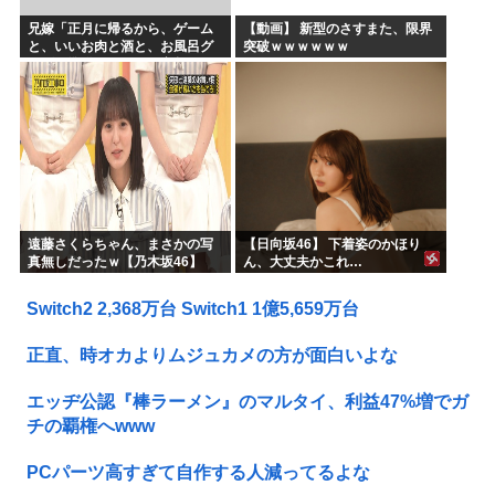
兄嫁「正月に帰るから、ゲーム
【動画】 新型のさすまた、限界
と、いいお肉と酒と、お風呂グ
突破ｗｗｗｗｗｗ
ッズの準備しとけよ」寝起きの
私「知るかボケ」兄嫁「キィィ
ィィー！！！！」私「あ…」
遠藤さくらちゃん、まさかの写
【日向坂46】 下着姿のかほり
真無しだったｗ【乃木坂46】
ん、大丈夫かこれ…
Switch2 2,368万台 Switch1 1億5,659万台
正直、時オカよりムジュカメの方が面白いよな
エッヂ公認『棒ラーメン』のマルタイ、利益47%増でガ
チの覇権へwww
PCパーツ高すぎて自作する人減ってるよな