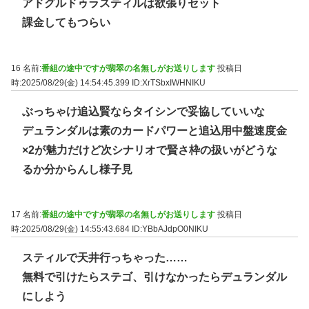
アドグルドゥラスティルは欲張りセット
課金してもつらい
16 名前:
番組の途中ですが翡翠の名無しがお送りします
投稿日
時:2025/08/29(金) 14:54:45.399
ID:XrTSbxIWHNIKU
ぶっちゃけ追込賢ならタイシンで妥協していいな
デュランダルは素のカードパワーと追込用中盤速度金
×2が魅力だけど次シナリオで賢さ枠の扱いがどうな
るか分からんし様子見
17 名前:
番組の途中ですが翡翠の名無しがお送りします
投稿日
時:2025/08/29(金) 14:55:43.684
ID:YBbAJdpO0NIKU
スティルで天井行っちゃった……
無料で引けたらステゴ、引けなかったらデュランダル
にしよう