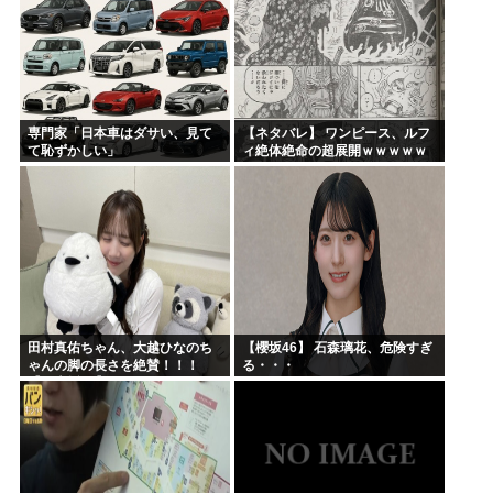
専門家「日本車はダサい、見て
【ネタバレ】 ワンピース、ルフ
て恥ずかしい」
ィ絶体絶命の超展開ｗｗｗｗｗ
ｗｗｗｗｗｗｗｗｗｗｗｗｗｗ
ｗｗｗｗｗｗｗｗｗｗｗｗｗｗ
ｗｗｗｗｗｗｗｗｗｗｗｗ...
田村真佑ちゃん、大越ひなのち
【櫻坂46】 石森璃花、危険すぎ
ゃんの脚の長さを絶賛！！！
る・・・
【乃木坂46】