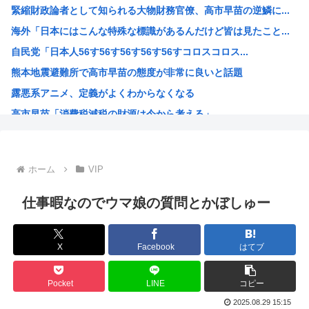
緊縮財政論者として知られる大物財務官僚、高市早苗の逆鱗に...
【速報】全国の女子高生、お前らに苦言www
海外「日本にはこんな特殊な標識があるんだけど皆は見たこと...
【画像あり】女子、整形に成功「この形の鼻が全女子の理想だ...
自民党「日本人56す56す56す56す56すコロスコロス...
【衝撃】兵庫県斎藤知事、海外事業所を全て廃止へ「公務員が...
熊本地震避難所で高市早苗の態度が非常に良いと話題
【悲報】上司さんからタコ殴りにされて被害届出したんやけど...
露悪系アニメ、定義がよくわからなくなる
【驚愕】いまだに続いていると聞いてビビる漫画「ながされて...
高市早苗「消費税減税の財源は今から考える」
【悲報】名探偵プリキュアさん、前作から売上を10億円も落...
声優の長谷川育美さんと結婚したいんやが
部落民のことお前らの地域ってなんて言ってた？
ホーム
VIP
中国大使館に侵入した自衛官（24）、動機を告白「中国の強...
海外「ディズニーがゴミのようだ！」日本がアニメ化した米人...
仕事暇なのでウマ娘の質問とかぼしゅー
今期アニメの評価、ついに固まる
韓国人「韓国サッカー協会W杯予選で外国人審判に性接待した...
X
Facebook
はてブ
「味方のふりをしてたが、実は敵のスパイだったキャラ」 何...
みいちゃん作者、お気持ち表明ツイートから1週間沈黙www
Pocket
LINE
コピー
高市総書記に逆らった財務官僚、左遷されるwww
2025.08.29 15:15