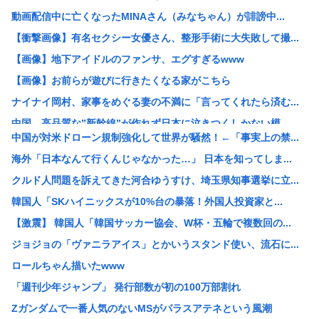
動画配信中に亡くなったMINAさん（みなちゃん）が誹謗中...
【衝撃画像】有名セクシー女優さん、整形手術に大失敗して撮...
【画像】地下アイドルのファンサ、エグすぎるwww
【画像】お前らが遊びに行きたくなる家がこちら
ナイナイ岡村、家事をめぐる妻の不満に「言ってくれたら済む...
中国、高品質な”新幹線”が作れず日本に泣きつくしかない模...
中国が対米ドローン規制強化して世界が騒然！←「事実上の禁...
高2生徒の家に侵入し、わいせつ 高2男子を逮捕
海外「日本なんて行くんじゃなかった…」 日本を知ってしま...
中国「大洪水！」三峡ダム「大雨で増水（台風直撃前」中国ダ...
クルド人問題を訴えてきた河合ゆうすけ、埼玉県知事選挙に立...
高市早苗「消費税減税の財源は今から考える」
韓国人「SKハイニックスが10%台の暴落！外国人投資家と...
【戦後最長】日本、なんと74ヶ月連続で景気回復していた‥...
【激震】 韓国人「韓国サッカー協会、W杯・五輪で複数回の...
【画像】わんぱく日焼け女子中学生さん、発育が良すぎて「女...
ジョジョの「ヴァニラアイス」とかいうスタンド使い、流石に...
【衝撃】ワイ「豆腐、150g×2丁で250円か…高いけど...
ロールちゃん描いたwww
檜山沙耶こと「おさや」、第一子妊娠を発表
「週刊少年ジャンプ」 発行部数が初の100万部割れ
例の自殺配信、ウッキウキでXに拡散されまくるwww
Zガンダムで一番人気のないMSがパラスアテネという風潮
【正論】今の20代「タモリっておもしろくないじゃん。笑っ...