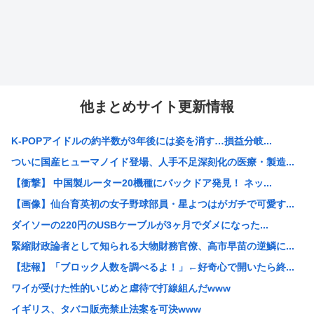
他まとめサイト更新情報
K-POPアイドルの約半数が3年後には姿を消す…損益分岐...
ついに国産ヒューマノイド登場、人手不足深刻化の医療・製造...
【衝撃】 中国製ルーター20機種にバックドア発見！ ネッ...
【画像】仙台育英初の女子野球部員・星よつはがガチで可愛す...
ダイソーの220円のUSBケーブルが3ヶ月でダメになった...
緊縮財政論者として知られる大物財務官僚、高市早苗の逆鱗に...
【悲報】「ブロック人数を調べるよ！」←好奇心で開いたら終...
ワイが受けた性的いじめと虐待で打線組んだwww
イギリス、タバコ販売禁止法案を可決www