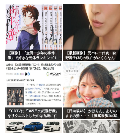
ヒロアカ見たらまじで好きになったんやが
【画像】カノカリ女、とんでもないエ口グッズにされてしまい...
韓国人「日本には韓国みたいなドラッグストアがないので韓国...
宮崎駿「声優は娼婦のような声」←これ正論すぎるよな
なんかおもろい漫画ない?
バンダイナムコ決算、プリキュアが前年比大幅減少
【画像】 『金田一少年の事件
【最新画像】 元バレー代表・狩
簿』で好きな死体ランキング１
野舞子(38)の現在がいくらなん
位がこちら！
でも即ハボすぎる！
「CDTVに『365日の紙飛行機』
【日向坂46】 かほりん、ありの
をリクエストしたのは九州に住
ままの姿・・・【藤嶌果歩1st写
む中学生」←この事実って結構
真集】
デカいよな【AKB48】