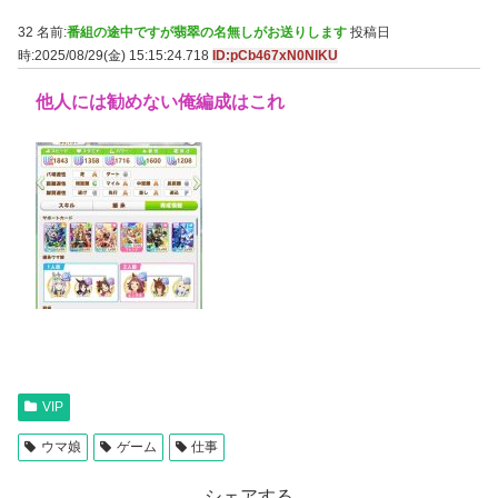
32 名前:
番組の途中ですが翡翠の名無しがお送りします
投稿日
時:2025/08/29(金) 15:15:24.718
ID:pCb467xN0NIKU
他人には勧めない俺編成はこれ
VIP
ウマ娘
ゲーム
仕事
シェアする