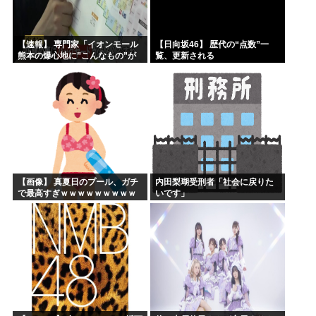
【速報】 専門家「イオンモール
【日向坂46】 歴代の“点数”一
熊本の爆心地に”こんなもの”が
覧、更新される
あったんだけど…」
【画像】 真夏日のプール、ガチ
内田梨瑚受刑者「社会に戻りた
で最高すぎｗｗｗｗｗｗｗｗｗ
いです」
ｗ