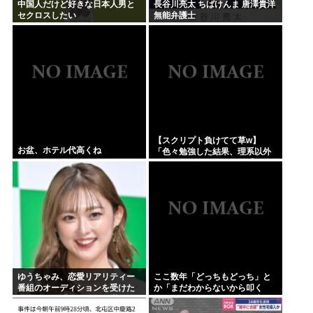
中国人だけど好きな日本人男と
長谷川亮太 ちばけんま 唐澤貴洋
セクロスしたい
無能弁護士
【スクリプト負けてて草w】
お盆、ホテル代高くね
「色々勉強した結果、理系以外
はエラー品だと気付いた【ガ
チ】」について、もっと具体的
に話そうか
ゆうちゃみ、恋愛リアリティー
ここ数年「どっちもどっち」と
番組のオーディションを受けた
か「まだわからないから叩く
過去を激白「10回くらい落ちて
な」とかゆうチキン野郎が増え
るんです」
たけどどっから来たの？(´・ω・