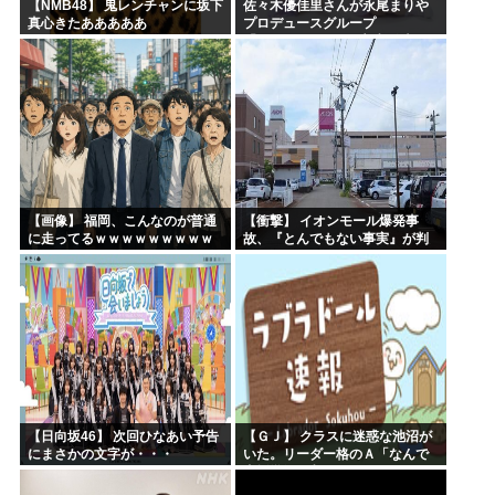
【NMB48】 鬼レンチャンに坂下
佐々木優佳里さんが永尾まりや
真心きたあああああ
プロデュースグループ
「WASURENA」に加入発表！
現在のグループと兼任へ【元
AKB48ゆかるん・まりやぎ】
【画像】 福岡、こんなのが普通
【衝撃】 イオンモール爆発事
に走ってるｗｗｗｗｗｗｗｗｗ
故、『とんでもない事実』が判
ｗｗｗｗｗｗｗ
明してしまう・・・・・・
【日向坂46】 次回ひなあい予告
【ＧＪ】 クラスに迷惑な池沼が
にまさかの文字が・・・
いた。リーダー格のＡ「なんで
支援学級に入れないんです
か？」先生「背の高い低いと同