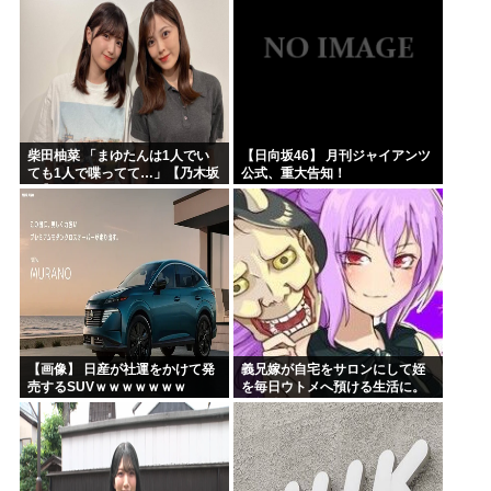
じで、これも個性なの！差別は...
柴田柚菜 「まゆたんは1人でい
【日向坂46】 月刊ジャイアンツ
ても1人で喋ってて…」【乃木坂
公式、重大告知！
46】
【画像】 日産が社運をかけて発
義兄嫁が自宅をサロンにして姪
売するSUVｗｗｗｗｗｗｗ
を毎日ウトメへ預ける生活に。
数年後、そのツケが一気に回っ
てきて…