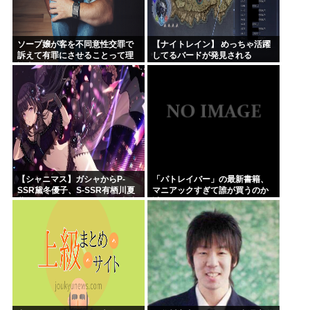
ソープ嬢が客を不同意性交罪で
【ナイトレイン】 めっちゃ活躍
訴えて有罪にさせることって理
してるバードが発見される
論上可能？
【シャニマス】ガシャからP-
「パトレイバー」の最新書籍、
SSR黛冬優子、S-SSR有栖川夏
マニアックすぎて誰が買うのか
葉が登場！イベントS-SR福丸小
謎
糸！