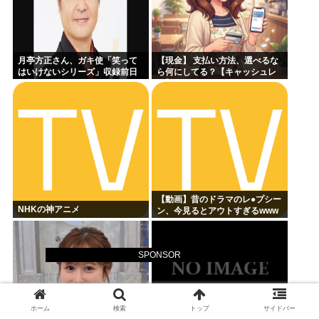
月亭方正さん、ガキ使「笑って
【現金】 支払い方法、選べるな
はいけないシリーズ」収録前日
ら何にしてる？【キャッシュレ
の様子がこちらｗｗｗｗｗ
ス】
【動画】昔のドラマのレ●プシー
NHKの神アニメ
ン、今見るとアウトすぎるwww
SPONSOR
ホーム
検索
トップ
サイドバー