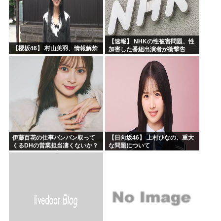
【速報】 NHKの性被害問題、性
【櫻坂46】 村山美羽、情報解禁
加害した番組出演者が衝撃告
白！
伊藤百花の仕事バンバン取って
【日向坂46】 上村ひなの、重大
くるDHの営業担当凄くないか？
な問題について
今年のボーナス凄いことになり
そう！！【AKB48いともも】