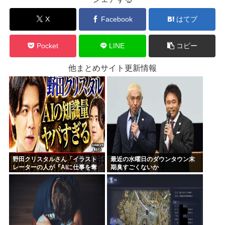
X
Facebook
はてブ
Pocket
LINE
コピー
他まとめサイト更新情報
野田クリスタルさん「イラスト
最近の水曜日のダウンタウン末
レーターの人が『AIに仕事を奪
期臭すごくないか
われる』って言ってるけど、あ
なた達は"仕事を奪う側"じゃな
い？」