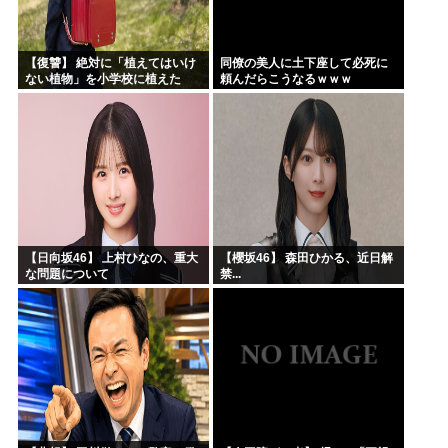
【復讐】 絶対に「植えてはいけ
同僚の美人に土下座して必死に
ない植物」を小学校に植えた
頼んだらこうなるｗｗｗ
→20年経って見に行くと…
「！？」衝撃の光景が・・・
【日向坂46】 上村ひなの、重大
【櫻坂46】 森田ひかる、近日解
な問題について
禁...