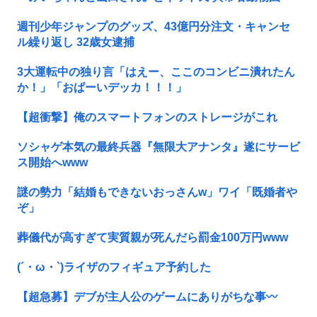
週刊少年ジャンプのグッズ、43億円分注文・キャンセ
ル繰り返し 32歳女逮捕
3大運転中の独り言「はえー、ここのコンビニ潰れたん
か！」「おぱーいデッカ！！！」
【超衝撃】俺のスマートフォンのストレージがこれ
ソシャゲ本気の最終兵器『無限大アナンタ』遂にサービ
ス開始へwww
謎の勢力「結婚もできないおっさんw」ワイ「既婚者や
ぞ」
葬儀代が高すぎて実質親が死んだら罰金100万円www
(´・ω・`)ライザのフィギュア予約した
【超急募】デブが主人公のゲームにありがちな事〰