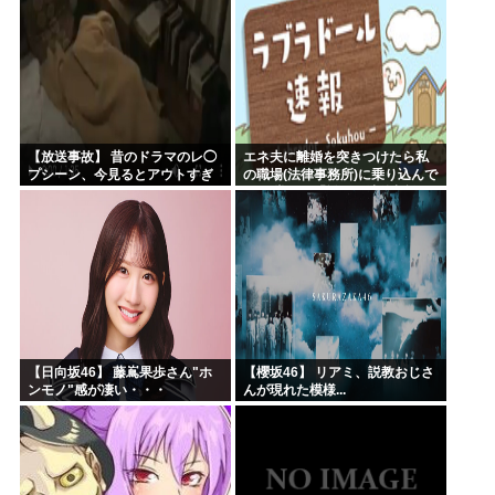
【放送事故】 昔のドラマのレ◯
エネ夫に離婚を突きつけたら私
プシーン、今見るとアウトすぎ
の職場(法律事務所)に乗り込んで
る・・・
きた 堂々と「離婚の法律相談で
す。母の薦めでこちらに参りま
した」と言っているが、...
【日向坂46】 藤嶌果歩さん"ホ
【櫻坂46】 リアミ、説教おじさ
ンモノ"感が凄い・・・
んが現れた模様...