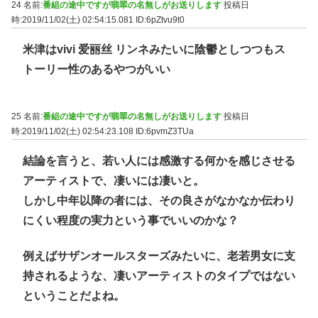
24 名前:
番組の途中ですが翡翠の名無しがお送りします
投稿日
時:2019/11/02(土) 02:54:15.081
ID:6pZtvu9t0
米津はvivi 爱丽丝 リンネみたいに陰鬱としつつもス
トーリー性のあるやつがいい
25 名前:
番組の途中ですが翡翠の名無しがお送りします
投稿日
時:2019/11/02(土) 02:54:23.108
ID:6pvmZ3TUa
結論を言うと、若い人には感激する何かを感じさせる
アーティストで、凄いには凄いと。
しかし中年以降の者には、その良さがなかなか伝わり
にくい程度の実力という事でいいのかな？
例えばサザンオールスターズみたいに、老若男女に支
持されるような、凄いアーティストのタイプではない
ということだよね。