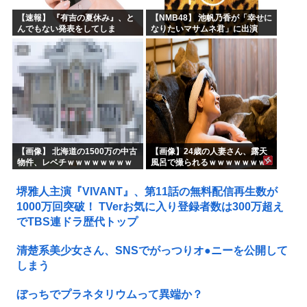
【速報】 『有吉の夏休み』、と
【NMB48】 池帆乃香が「幸せに
んでもない発表をしてしま
なりたいマサムネ君」に出演
う！！！！！
【画像】 北海道の1500万の中古
【画像】24歳の人妻さん、露天
物件、レベチｗｗｗｗｗｗｗｗ
風呂で撮られるｗｗｗｗｗｗｗ
ｗｗｗｗｗｗｗｗｗｗｗｗ
ｗｗｗｗｗｗｗｗｗｗ
堺雅人主演『VIVANT』、第11話の無料配信再生数が
1000万回突破！ TVerお気に入り登録者数は300万超え
でTBS連ドラ歴代トップ
清楚系美少女さん、SNSでがっつりオ●ニーを公開して
しまう
ぼっちでプラネタリウムって異端か？