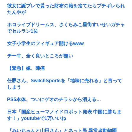
彼女に誕プレで貰った財布の箱を捨てたらブチギレられ
たんやが
ホロライブドリームス、さくらみこ星街すいせいガチャ
でセルラン1位
女子小学生のフィギュア開けるwww
チー牛、全く良いところが無い
【緊急】嫁、陣痛
任豚さん、SwitchSportsを「地味に売れる」と言って
しまう
PS5本体、ついにゲオのチラシから消える…
日本「国産ヒューマノイドロボット発表 中国に勝ちま
す！」youtubeで1万いいね
『みいちゃんと山田さん』とネット民 異常者動物園