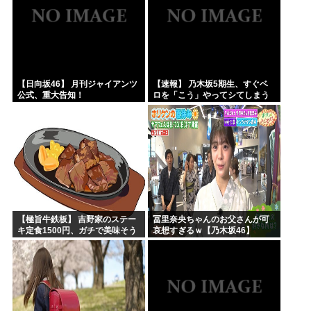
【日向坂46】 月刊ジャイアンツ
【速報】 乃木坂5期生、すぐベ
公式、重大告知！
ロを「こう」やってシてしまう
ｗｗｗｗｗｗ
【極旨牛鉄板】 吉野家のステー
冨里奈央ちゃんのお父さんが可
キ定食1500円、ガチで美味そう
哀想すぎるｗ【乃木坂46】
ｗｗｗ