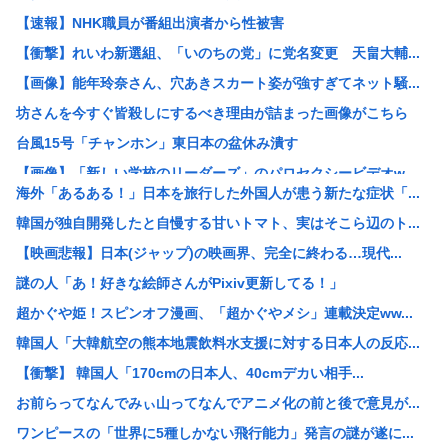
【速報】NHK職員が番組出演者から性被害
【衝撃】れいわ新選組、「いのちの党」に党名変更 天畠大輔...
【画像】能年玲奈さん、穴あきスカート姿が強すぎてネット騒...
坊さんを今すぐ皆殺しにするべき理由が詰まった画像がこちら
台風15号「チャンホン」東日本の盆休み潰す
【画像】「新しい学校のリーダーズ」のパロセクシービデオw...
海外「あるある！」日本を旅行した外国人が患う新たな症状「...
【困惑】株資産7億円あるのに交通も食事も服も全部優待・・...
韓国が独自開発したと自慢する甘いトマト、実はそこら辺のト...
【画像】高市早苗さん、殺されることに怯え始めるwww
【映画悲報】日本(ジャップ)の映画界、完全に終わる…現代...
【困惑】資産7億円あるのに、移動も食事も服も株主優待生活
謎の人「あ！好きな絵師さんがPixiv更新してる！」
【画像】高市早苗、殺されることに怯え始める
超かぐや姫！スピンオフ漫画、「超かぐやメシ」連載決定ww...
【画像】飛行機の隣の客に手コキされたイケメンwww
韓国人「大韓航空の熊本地震飲料水支援に対する日本人の反応...
券売機でチンタラしてる鈍感日本人、ガチで増える。197c...
【衝撃】 韓国人「170cmの日本人、40cmデカい相手...
【衝撃】50代女性、京大病院で脳腫瘍手術→“腫瘍の無い部...
お前らってなんでみぃ山ってなんでアニメ化の前と後で意見が...
【画像】ディズニーのおいなり巻（600円）、流石にアレす...
ワンピースの「世界に5種しかない飛行能力」発言の謎が遂に...
小学生の時、廊下を走ったときの危険性と利点について統計を...