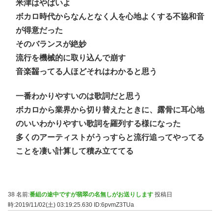
米津はやばいよ
ボカロ時代からなんとなく人を心地よくする不協和音
が得意だった
そのバランスが絶妙
流行を機械的に取り込んで崩す
音楽齧ってる人ほどそれはわかると思う
一番わかりやすいのは歌詞だと思う
ボカロから業界から切り替えたときに、露骨に耳心地
のいいわかりやすい歌詞を羅列する様になった
多くのアーティストがうっすらと流行追ってやってる
ことを凄い計算して積み立ててる
38 名前:
番組の途中ですが翡翠の名無しがお送りします
投稿日
時:2019/11/02(土) 03:19:25.630
ID:6pvmZ3TUa