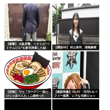
海外の反応：韓国サッカー協会、国際審判員らを性接待
「作り込んである高尚アニメ」なんかよりも「心の揺れ動く少...
トランプ「悪夢のオバマ政権！景気が悪いのはオバマのせい」
ひなこのーと作者、顔と一緒に乳首を晒すも抜けない
中国新聞「高市総理は非核三原則堅持をはっきり言わなかった...
韓国人「現在の日本の沖縄のスーパーは台風のおかげでこうな...
【衝撃】 大阪府警、ミナミの“ベ
【櫻坂46】 村山美羽、情報解禁
トナムビル”を家宅捜索した結
果・・・・・・
【悲報】 ワイ「ラーメン一袋だ
【最新画像】 GLAY・TERU＆パ
けじゃ足らんわ！二袋作った
フィー亜美、レアな夫婦ショッ
ろ！」→結果ｗｗｗ
トを公開してしまう！