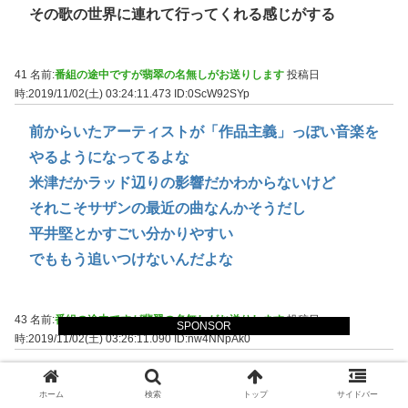
その歌の世界に連れて行ってくれる感じがする
41 名前:
番組の途中ですが翡翠の名無しがお送りします
投稿日
時:2019/11/02(土) 03:24:11.473
ID:0ScW92SYp
前からいたアーティストが「作品主義」っぽい音楽を
やるようになってるよな
米津だかラッド辺りの影響だかわからないけど
それこそサザンの最近の曲なんかそうだし
平井堅とかすごい分かりやすい
でももう追いつけないんだよな
43 名前:
番組の途中ですが翡翠の名無しがお送りします
投稿日
SPONSOR
時:2019/11/02(土) 03:26:11.090
ID:nw4NNpAk0
久保田利伸が出てきた以上の衝撃？
ホーム
検索
トップ
サイドバー