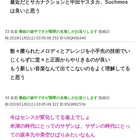
最近だとサカナクションと中田ヤスタカ、Suchmos
は良いと思う
33 名前:
番組の途中ですが翡翠の名無しがお送りします
投稿日
時:2019/11/02(土) 03:05:08.253
ID:U6QH5b340
散々擦られたメロディとアレンジを小手先の技術でい
じくらずに堂々と正面からやりきるのが良い
もう新しい音楽なんて出てこないのをよく理解してる
と思う
34 名前:
番組の途中ですが翡翠の名無しがお送りします
投稿日
時:2019/11/02(土) 03:05:49.322
ID:0ScW92SYp
今はセンスが変化してる途上でしょ
米津の時代にとってのサザンは、サザンの時代にとっ
ての坂本九や美空ひばりみたいなもん