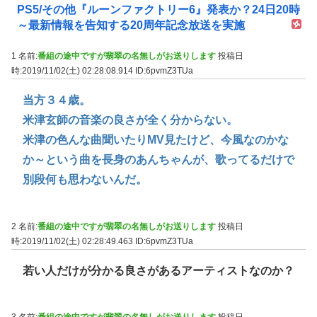
PS5/その他『ルーンファクトリー6』発表か？24日20時
～最新情報を告知する20周年記念放送を実施
1 名前:
番組の途中ですが翡翠の名無しがお送りします
投稿日
時:2019/11/02(土) 02:28:08.914
ID:6pvmZ3TUa
当方３４歳。
米津玄師の音楽の良さが全く分からない。
米津の色んな曲聞いたりMV見たけど、今風なのかな
か～という曲を長身のあんちゃんが、歌ってるだけで
別段何も思わないんだ。
2 名前:
番組の途中ですが翡翠の名無しがお送りします
投稿日
時:2019/11/02(土) 02:28:49.463
ID:6pvmZ3TUa
若い人だけが分かる良さがあるアーティストなのか？