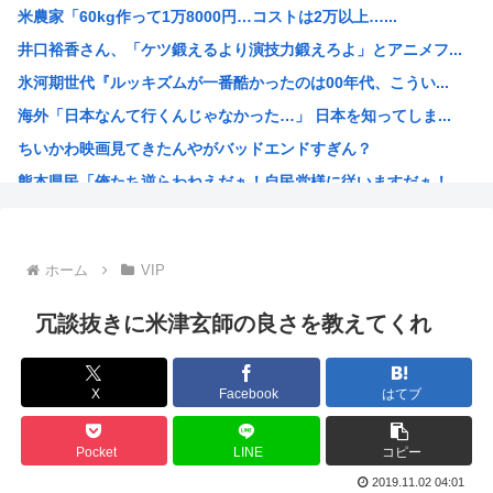
米農家「60kg作って1万8000円…コストは2万以上…...
古いパソコンのUSBに挿すだけで復活&高速化するマジック...
井口裕香さん、「ケツ鍛えるより演技力鍛えろよ」とアニメフ...
中国、止められないEV製造 売れず在庫山積み「売れたこと...
氷河期世代『ルッキズムが一番酷かったのは00年代、こうい...
危険物乙4さん合格率30%の難関試験になる
海外「日本なんて行くんじゃなかった…」 日本を知ってしま...
氷河期世代『ルッキズムが一番酷かったのは00年代、こうい...
ちいかわ映画見てきたんやがバッドエンドすぎん？
女子中学生をカッターナイフで脅し性的暴行か 56歳男を逮...
熊本県民「俺たち逆らわねえだぁ！自民党様に従いますだぁ！...
高市早苗、また経歴にウソが判明
お絵描きAIくん、読む本が決まらない、可愛い女の子も作れ...
お前らお盆の準備をしたか？国父安倍晋三が天国から帰ってく...
ホーム
VIP
韓国人「悲報：FIFA会長にさえ2002年W杯で韓国が審...
韓国人「日本のサッカー協会も性接待やってるんじゃないです...
冗談抜きに米津玄師の良さを教えてくれ
小泉進次郎「北朝鮮に厳重に抗議し、強く非難した」
今期アニメ、無職さよララ乙女怪獣ヤニねこ鉄ジャン天幕きみ...
X
Facebook
はてブ
日本さん食料自給率が過去最低に 25年度37% 主要先進...
韓国、日本の新しい防衛白書に対する当てつけで、日本の制止...
Pocket
LINE
コピー
トランプ大統領、イランとの戦闘「近く終結するだろう」と表...
2019.11.02 04:01