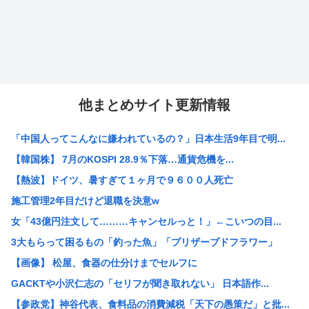
他まとめサイト更新情報
「中国人ってこんなに嫌われているの？」日本生活9年目で明...
【韓国株】 7月のKOSPI 28.9％下落…通貨危機を...
【熱波】ドイツ、暑すぎて１ヶ月で９６００人死亡
施工管理2年目だけど退職を決意w
女「43億円注文して………キャンセルっと！」←こいつの目...
3大もらって困るもの「釣った魚」「プリザーブドフラワー」
【画像】 松屋、食器の仕分けまでセルフに
GACKTや小沢仁志の「セリフが聞き取れない」 日本語作...
【参政党】神谷代表、食料品の消費減税「天下の愚策だ」と批...