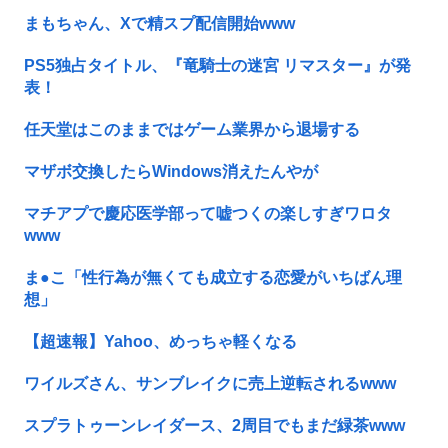
まもちゃん、Xで精スプ配信開始www
PS5独占タイトル、『竜騎士の迷宮 リマスター』が発
表！
任天堂はこのままではゲーム業界から退場する
マザボ交換したらWindows消えたんやが
マチアプで慶応医学部って嘘つくの楽しすぎワロタ
www
ま●こ「性行為が無くても成立する恋愛がいちばん理
想」
【超速報】Yahoo、めっちゃ軽くなる
ワイルズさん、サンブレイクに売上逆転されるwww
スプラトゥーンレイダース、2周目でもまだ緑茶www