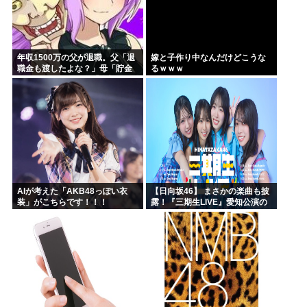
年収1500万の父が退職。父「退
嫁と子作り中なんだけどこうな
職金も渡したよな？」母「貯金
るｗｗｗ
なんてないよー」父「全部なく
なったの！？」→予想外の返事
に家族騒然となり…
AIが考えた「AKB48っぽい衣
【日向坂46】 まさかの楽曲も披
装」がこちらです！！！
露！『三期生LIVE』愛知公演の
レポがこちら