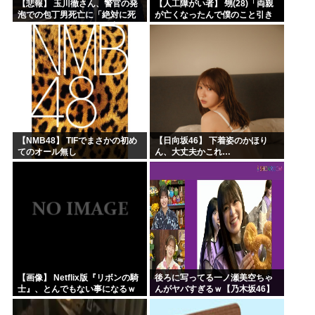
【悲報】 玉川徹さん、警官の発
【人工障がい者】 甥(28)「両親
泡での包丁男死亡に「絶対に死
が亡くなったんで僕のこと引き
刑にならない罪なのに警察が死
取ってほしいんですけど！」な
刑にした！」 → 元警官のマジレ
んでいい年したヒキニートを引
スがコチラ → ………
き取らなきゃいけないんだ...
【NMB48】 TIFでまさかの初め
【日向坂46】 下着姿のかほり
てのオール無し
ん、大丈夫かこれ…
【画像】 Netflix版『リボンの騎
後ろに写ってる一ノ瀬美空ちゃ
士』、とんでもない事になるｗ
んがヤバすぎるｗ【乃木坂46】
ｗｗｗｗ