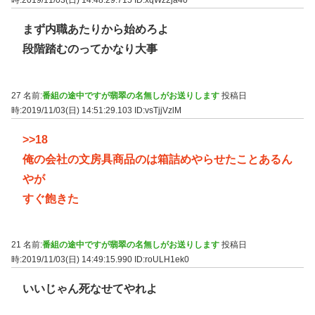
時:2019/11/03(日) 14:48:29.715
ID:xqWz2ja40
まず内職あたりから始めろよ
段階踏むのってかなり大事
27 名前:
番組の途中ですが翡翠の名無しがお送りします
投稿日
時:2019/11/03(日) 14:51:29.103
ID:vsTjjVzlM
>>18
俺の会社の文房具商品のは箱詰めやらせたことあるん
やが
すぐ飽きた
21 名前:
番組の途中ですが翡翠の名無しがお送りします
投稿日
時:2019/11/03(日) 14:49:15.990
ID:roULH1ek0
いいじゃん死なせてやれよ