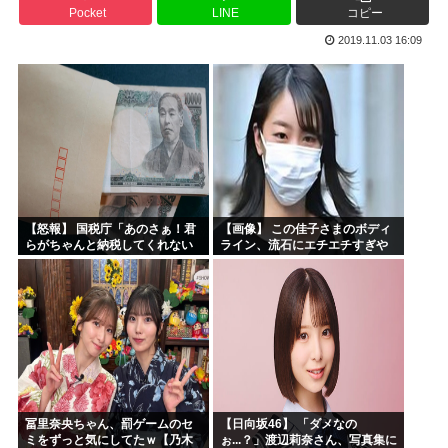
Pocket
LINE
コピー
お前らお盆の準備をしたか？国父安倍晋三が天国から帰ってく...
2019.11.03 16:09
韓国人「悲報：FIFA会長にさえ2002年W杯で韓国が審...
韓国人「日本のサッカー協会も性接待やってるんじゃないです...
小泉進次郎「北朝鮮に厳重に抗議し、強く非難した」
今期アニメ、無職さよララ乙女怪獣ヤニねこ鉄ジャン天幕きみ...
日本さん食料自給率が過去最低に 25年度37% 主要先進...
【怒報】 国税庁「あのさぁ！君
【画像】 この佳子さまのボディ
らがちゃんと納税してくれない
ライン、流石にエチエチすぎや
とこうなっちゃうけどどうす
ろ！
る？！」←これw w w w w w w w
冨里奈央ちゃん、罰ゲームのセ
【日向坂46】 「ダメなの
ミをずっと気にしてたｗ【乃木
ぉ...？」渡辺莉奈さん、写真集に