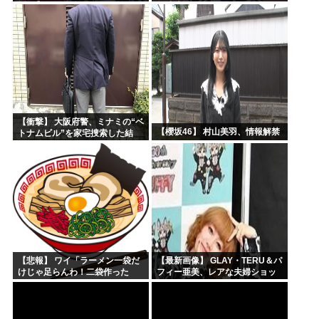
坂46】
興味津々
【衝撃】 大阪府警、ミナミの“ベ
【櫻坂46】 村山美羽、情報解禁
トナムビル”を家宅捜索した結
果・・・・・・
【悲報】 ワイ「ラーメン一袋だ
【最新画像】 GLAY・TERU＆パ
けじゃ足らんわ！二袋作った
フィー亜美、レアな夫婦ショッ
ろ！」→結果ｗｗｗ
トを公開してしまう！