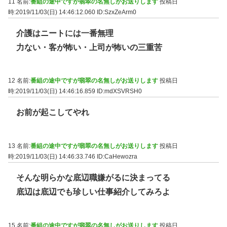
11 名前:
番組の途中ですが翡翠の名無しがお送りします
投稿日
時:2019/11/03(日) 14:46:12.060
ID:SzxZeArm0
介護はニートには一番無理
力ない・客が怖い・上司が怖いの三重苦
12 名前:
番組の途中ですが翡翠の名無しがお送りします
投稿日
時:2019/11/03(日) 14:46:16.859
ID:mdXSVRSH0
お前が起こしてやれ
13 名前:
番組の途中ですが翡翠の名無しがお送りします
投稿日
時:2019/11/03(日) 14:46:33.746
ID:CaHewozra
そんな明らかな底辺職嫌がるに決まってる
底辺は底辺でも珍しい仕事紹介してみろよ
15 名前:
番組の途中ですが翡翠の名無しがお送りします
投稿日