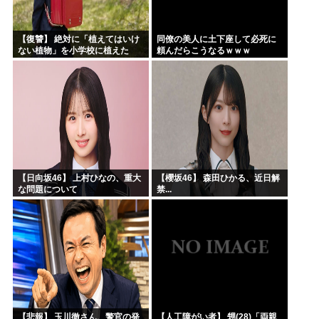
【復讐】 絶対に「植えてはいけ
同僚の美人に土下座して必死に
ない植物」を小学校に植えた
頼んだらこうなるｗｗｗ
→20年経って見に行くと…
「！？」衝撃の光景が・・・
【日向坂46】 上村ひなの、重大
【櫻坂46】 森田ひかる、近日解
な問題について
禁...
【悲報】 玉川徹さん、警官の発
【人工障がい者】 甥(28)「両親