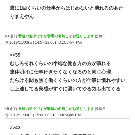
週に1回くらいの仕事からはじめないと潰れるのあた
りまえやん
43 名前:
番組の途中ですが翡翠の名無しがお送りします
投稿日
時:2019/11/03(日) 14:57:22.601
ID:zCpKwTFVa
>>39
むしろそれくらいの半端な働き方の方が潰れる
連休明けに仕事行きたくなくなるのと同じ心理
だらける間も無く働くくらいの方が仕事に慣れやすい
し上達してる実感がすぐに湧いてやる気も出てくる
49 名前:
番組の途中ですが翡翠の名無しがお送りします
投稿日
時:2019/11/03(日) 15:00:08.210
ID:KtxQnVTRd
>>43