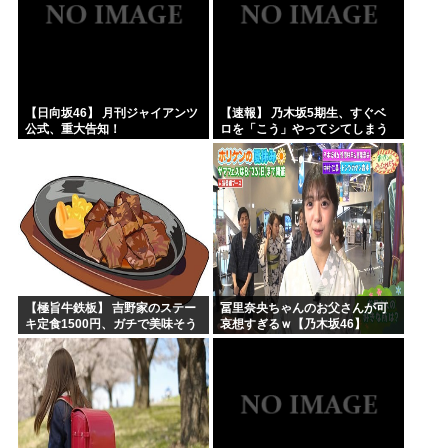
【日向坂46】 月刊ジャイアンツ
【速報】 乃木坂5期生、すぐベ
公式、重大告知！
ロを「こう」やってシてしまう
ｗｗｗｗｗｗ
【極旨牛鉄板】 吉野家のステー
冨里奈央ちゃんのお父さんが可
キ定食1500円、ガチで美味そう
哀想すぎるｗ【乃木坂46】
ｗｗｗ