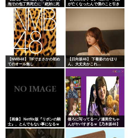
泡での包丁男死亡に「絶対に死
が亡くなったんで僕のこと引き
刑にならない罪なのに警察が死
取ってほしいんですけど！」な
刑にした！」 → 元警官のマジレ
んでいい年したヒキニートを引
スがコチラ → ………
き取らなきゃいけないんだ...
【NMB48】 TIFでまさかの初め
【日向坂46】 下着姿のかほり
てのオール無し
ん、大丈夫かこれ…
【画像】 Netflix版『リボンの騎
後ろに写ってる一ノ瀬美空ちゃ
士』、とんでもない事になるｗ
んがヤバすぎるｗ【乃木坂46】
ｗｗｗｗ