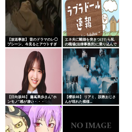
【放送事故】 昔のドラマのレ◯
エネ夫に離婚を突きつけたら私
プシーン、今見るとアウトすぎ
の職場(法律事務所)に乗り込んで
る・・・
きた 堂々と「離婚の法律相談で
す。母の薦めでこちらに参りま
した」と言っているが、...
【日向坂46】 藤嶌果歩さん"ホ
【櫻坂46】 リアミ、説教おじさ
ンモノ"感が凄い・・・
んが現れた模様...