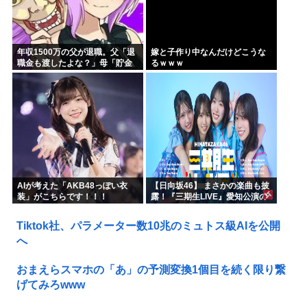
年収1500万の父が退職。父「退
嫁と子作り中なんだけどこうな
職金も渡したよな？」母「貯金
るｗｗｗ
なんてないよー」父「全部なく
なったの！？」→予想外の返事
に家族騒然となり…
AIが考えた「AKB48っぽい衣
【日向坂46】 まさかの楽曲も披
装」がこちらです！！！
露！『三期生LIVE』愛知公演の
レポがこちら
Tiktok社、パラメーター数10兆のミュトス級AIを公開
へ
おまえらスマホの「あ」の予測変換1個目を続く限り繋
げてみろwww