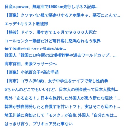
日産e-power、無給油で1980km走行しギネス記録...
【画像】クソヤバい服で墓参りするアホ陽キャ、墓石にとんで...
エッヂ✝️キリスト教徒部
【熱波】ドイツ、暑すぎて１ヶ月で９６００人死亡
コールセンター勤務だけど毎日客に怒鳴られもう限界
施工管理2年目だけど退職を決意w
韓国人「韓国に10年間の出場権剥奪や過去ワールドカップ、...
女「43億円注文して………キャンセルっと！」←こいつの目...
高市首相、出張マッサージへ
米農家「60kg作って1万8000円…コストは2万以上…...
【画像】小池百合子×高市早苗
3大もらって困るもの「釣った魚」「プリザーブドフラワー」
【高市】ゴラム(56歳)、女子中学生をナイフで脅し性的暴...
【画像】 松屋、食器の仕分けまでセルフに
5ちゃんのどこでもいいけど、日本人の税金使って日本人批判...
GACKTや小沢仁志の「セリフが聞き取れない」 日本語作...
海外「あるある！」日本を旅行した外国人が患う新たな症状「...
【参政党】神谷代表、食料品の消費減税「天下の愚策だ」と批...
韓国が独自開発したと自慢する甘いトマト、実はそこら辺のト...
【速報】NHK職員が番組出演者から性被害
埼玉川越に突如として「モスク」が自生 外国人「自分たちは...
ホリエモン「面接でさ、納豆パックの薄いフィルムって何のた...
はっきり言う、プリキュア見た事ない
【衝撃】れいわ新選組、「いのちの党」に党名変更 天畠大輔...