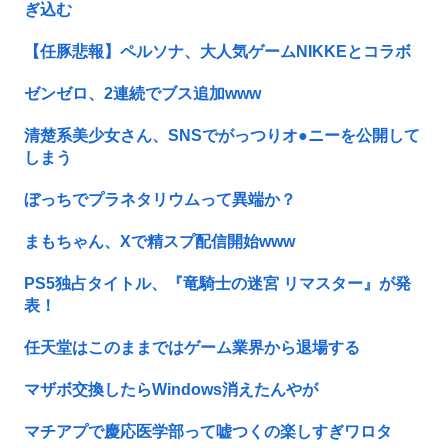
ぎ込む
【任豚悲報】ペルソナ、大人気ゲームNIKKEとコラボ
ゼンゼロ、2連続でブス追加www
清楚系美少女さん、SNSでがっつりオ●ニーを公開して
しまう
ぼっちでプラネタリウムって異端か？
まもちゃん、Xで精スプ配信開始www
PS5独占タイトル、『竜騎士の迷宮 リマスター』が発
表！
任天堂はこのままではゲーム業界から退場する
マザボ交換したらWindows消えたんやが
マチアプで慶応医学部って嘘つくの楽しすぎワロタ