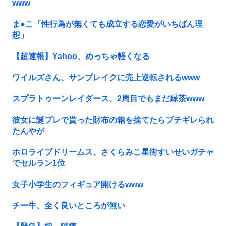
www
ま●こ「性行為が無くても成立する恋愛がいちばん理
想」
【超速報】Yahoo、めっちゃ軽くなる
ワイルズさん、サンブレイクに売上逆転されるwww
スプラトゥーンレイダース、2周目でもまだ緑茶www
彼女に誕プレで貰った財布の箱を捨てたらブチギレられ
たんやが
ホロライブドリームス、さくらみこ星街すいせいガチャ
でセルラン1位
女子小学生のフィギュア開けるwww
チー牛、全く良いところが無い