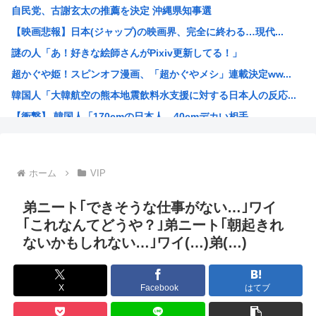
自民党、古謝玄太の推薦を決定 沖縄県知事選
【画像】能年玲奈さん、穴あきスカート姿が強すぎてネット騒...
【映画悲報】日本(ジャップ)の映画界、完全に終わる…現代...
坊さんを今すぐ皆殺しにするべき理由が詰まった画像がこちら
謎の人「あ！好きな絵師さんがPixiv更新してる！」
福島県に住む普通の人「助けて、家を赤くしただけで村の人間...
超かぐや姫！スピンオフ漫画、「超かぐやメシ」連載決定ww...
台風15号「チャンホン」東日本の盆休み潰す
韓国人「大韓航空の熊本地震飲料水支援に対する日本人の反応...
【速報】北海道江別大学生殺人事件、主犯格の川口被告(19...
【衝撃】 韓国人「170cmの日本人、40cmデカい相手...
【悲報】内田りこ「社会に戻りたいです」←これ！
お前らってなんでみぃ山ってなんでアニメ化の前と後で意見が...
ワンピースの「世界に5種しかない飛行能力」発言の謎が遂に...
ホーム
VIP
米農家「60kg作って1万8000円…コストは2万以上…...
井口裕香さん、「ケツ鍛えるより演技力鍛えろよ」とアニメフ...
弟ニート｢できそうな仕事がない…｣ワイ
氷河期世代『ルッキズムが一番酷かったのは00年代、こうい...
｢これなんてどうや？｣弟ニート｢朝起きれ
ないかもしれない…｣ワイ(…)弟(…)
海外「日本なんて行くんじゃなかった…」 日本を知ってしま...
ちいかわ映画見てきたんやがバッドエンドすぎん？
熊本県民「俺たち逆らわねえだぁ！自民党様に従いますだぁ！...
X
Facebook
はてブ
お絵描きAIくん、読む本が決まらない、可愛い女の子も作れ...