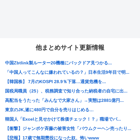
他まとめサイト更新情報
中国Zbtlink製ルーター20機種にバックドア見つかる...
「中国人ってこんなに嫌われているの？」日本生活9年目で明...
【韓国株】 7月のKOSPI 28.9％下落…通貨危機を...
国税局職員（25）、税務調査で知り合った納税者の自宅に出...
高配当をうたった「みんなで大家さん」→実態は2881億円...
東京のJK,遂に480円で自分を売りはじめる…
韓国人「Excelと見せかけて株価チェック！？」職場でバ...
【衝撃】ジャンポケ斉藤の被害女性「バウムクーヘン売ったり...
【悲報】17歳で無期懲役になった奴、怖いwww