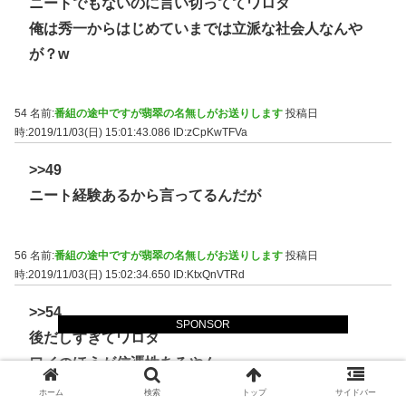
ニートでもないのに言い切っててワロタ
俺は秀一からはじめていまでは立派な社会人なんや
が？w
54 名前:
番組の途中ですが翡翠の名無しがお送りします
投稿日
時:2019/11/03(日) 15:01:43.086
ID:zCpKwTFVa
>>49
ニート経験あるから言ってるんだが
56 名前:
番組の途中ですが翡翠の名無しがお送りします
投稿日
時:2019/11/03(日) 15:02:34.650
ID:KtxQnVTRd
>>54
SPONSOR
後だしすぎてワロタ
ワイのほうが信憑性あるやん
バカやなぁ
ホーム
検索
トップ
サイドバー