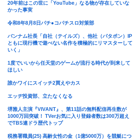
20年前はこの世に「YouTube」なる物が存在していな
かった事実
令和8年8月8日パチ●コパチスロ対策部
バンナム社長「自社（テイルズ）、他社（パタポン）IP
ともに現行機で遊べない名作を積極的にリマスターして
いく」
1度でいいから任天堂のゲームが流行る時代が到来して
ほしい
誰かワイにスイッチ2買えやカス
エッヂ投資部、立たなくなる
堺雅人主演『VIVANT』、第11話の無料配信再生数が
1000万回突破！ TVerお気に入り登録者数は300万超え
でTBS連ドラ歴代トップ
税務署職員(25) 高齢女性の金（1億5000万）を競艇につ