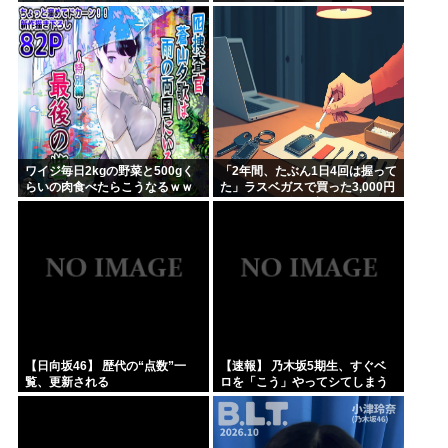
ちら
ワイジ毎日2kgの野菜と500gく
「2年間、たぶん1日4回は握って
らいの肉食べたらこうなるｗｗ
た」ラスベガスで買った3,000円
ｗ
のキーホルダーを調べたら
【日向坂46】 歴代の“点数”一
【速報】 乃木坂5期生、すぐベ
覧、更新される
ロを「こう」やってシてしまう
ｗｗｗｗｗｗ