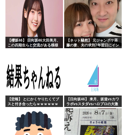
【櫻坂46】 日向坂46大田美月、
【ネット騒然】 元ジャンポケ斉
この四期生らと交流がある模様
藤の妻、夫の求刑7年翌日にイン
スタ更新！その内容がガチでヤ
バすぎる…
【悲報】 とにかくヤりたくてブ
【日向坂46】 来月、坂道vsカワ
スと付き合ったらｗｗｗｗｗｗ
ラボvsスタダvsハロプロの大激
ｗｗｗｗｗｗｗｗｗ
戦