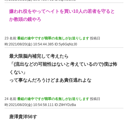
嫌われ役をやってヘイトを買い10人の若者を守ると
か教頭の鏡やろ
23 名前:
番組の途中ですが翡翠の名無しがお送りします
投稿日
時:2021/08/20(金) 10:54:44.385
ID:5y6GqNzJ0
最大限脳内補完して考えたら
「(流出などの可能性はないと考えているので)僕は怖
くない」
って事なんだろうけどまあ責任逃れよな
24 名前:
番組の途中ですが翡翠の名無しがお送りします
投稿日
時:2021/08/20(金) 10:54:58.111
ID:ZlIHYDzBa
唐澤貴洋56す