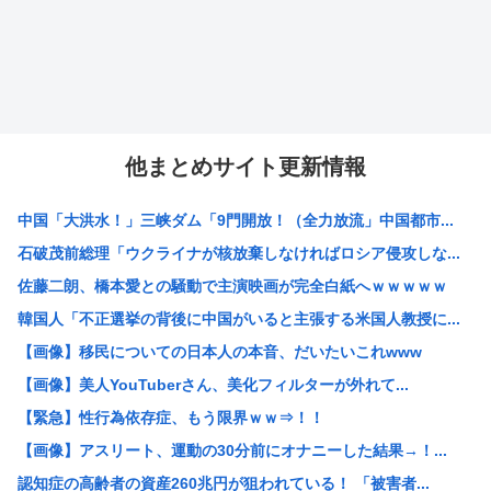
他まとめサイト更新情報
中国「大洪水！」三峡ダム「9門開放！（全力放流」中国都市...
石破茂前総理「ウクライナが核放棄しなければロシア侵攻しな...
佐藤二朗、橋本愛との騒動で主演映画が完全白紙へｗｗｗｗｗ
韓国人「不正選挙の背後に中国がいると主張する米国人教授に...
【画像】移民についての日本人の本音、だいたいこれwww
【画像】美人YouTuberさん、美化フィルターが外れて...
【緊急】性行為依存症、もう限界ｗｗ⇒！！
【画像】アスリート、運動の30分前にオナニーした結果→！...
認知症の高齢者の資産260兆円が狙われている！ 「被害者...