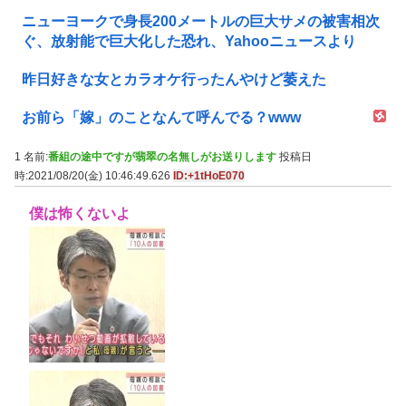
ニューヨークで身長200メートルの巨大サメの被害相次
ぐ、放射能で巨大化した恐れ、Yahooニュースより
昨日好きな女とカラオケ行ったんやけど萎えた
お前ら「嫁」のことなんて呼んでる？www
1 名前:
番組の途中ですが翡翠の名無しがお送りします
投稿日
時:2021/08/20(金) 10:46:49.626
ID:+1tHoE070
僕は怖くないよ