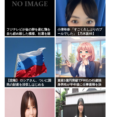
フジテレビが金の卵を産む鶏を
小津玲奈 「すごく久しぶりのプ
自ら絞め殺した模様、社運を賭
ールでした」【乃木坂46】
けたドル箱コンテンツが御蔵入
りになってしまい……
【悲報】 ロシアさん、ついに国
資産1億円突破でFIREの45歳独
民の財産を没収しはじめる
身男性が半年後に仕事復帰を決
意した「1通の通知」