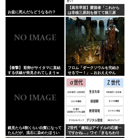
【高市早苗】愛国者「これから
お盆に死んだらどうなるの？
は非核三原則を捨てて核三原
則。持つ！撃つ！勝つ！核戦争
には慣れている、試してみる
か？」
【衝撃】 彩卵がサイタマに直結
フロム「ダークソウルを完結さ
する伏線が発見されてしまうｗ
せるでー！」←おおええやん
ｗｗ
鏡見たら4割くらい白髪になって
Z世代「趣味はアイドルの応援‥
たんだが、流石に染めたほうい
ですかね…」ワイ「きもちわり
いの ？半分おじいちゃんでドン
ーwww」