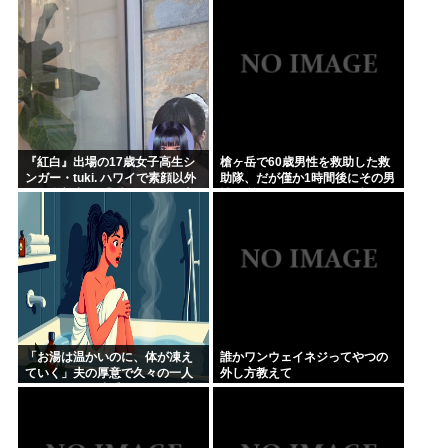
引きしたわ
『紅白』出場の17歳女子高生シ
槍ヶ岳で60歳男性を救助した救
ンガー・tuki. ハワイで素顔以外
助隊、だが僅か1時間後にその男
ほぼ全部出し 「隠しきれない美
性が所属していたPTから連絡が
貌」とSNSざわつく
あって……
「お湯は温かいのに、体が凍え
誰かワンウェイネジってやつの
ていく」夫の厚意で久々の一人
外し方教えて
風呂、ハッカ油系オイルを原液
投入した母親の30分…