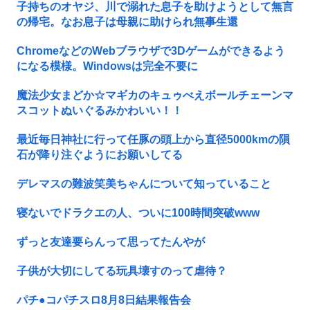
子持ちのオヤジ、川で溺れた息子を助けようとして無言
の帰宅。なお息子は母親に助けられ無事生還
ChromeなどのWebブラウザで3Dゲームができるよう
になる模様。Windowsは完全不要に
魔法少女まどか☆マギカのキュゥべえボールチェーンマ
スコットぬいぐるみかわいい！！
最近毎日神社に行って任豚の頭上から直径5000kmの隕
石が降り注ぐようにお願いしてる
デレマスの難波笑美ちゃんについて知っていること
寝ないでドラクエの人、ついに100時間突破www
ずっと友達要らんって思ってたんやが
子供が大切にしてる玩具壊すのって虐待？
パチ●コパチスロ8月8日結果報告会