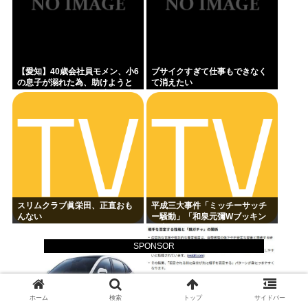
【愛知】40歳会社員モメン、小6
ブサイクすぎて仕事もできなく
の息子が溺れた為、助けようと
て消えたい
して溺れる なお息子は妻が救出
スリムクラブ眞栄田、正直おも
平成三大事件「ミッチーサッチ
んない
ー騒動」「和泉元彌Wブッキン
グ事件」あとひとつは？
SPONSOR
ホーム
検索
トップ
サイドバー