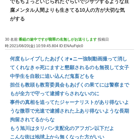
でもちょっといじられたぐらいでジサツするような豆
腐メンタル人間よりも生きてる10人の方が大切な気
がする
30 名前:
番組の途中ですが翡翠の名無しがお送りします
投稿日
時:2021/08/20(金) 10:59:45.804
ID:ENAuFqIc0
何度もレイプしたあげくオ●ニー強制動画撮って消し
てくれなきゃ死にますと懇願されるのも無視して女子
中学生を自殺に追い込んだ鬼畜どもを
担任も教頭も教育委員会もあげくの果てには警察まで
もが全力で守って逮捕すらされないのに
事件の真相を追ってたジャーナリストがあり得ないよ
うな微罪で光速で逮捕された上あり得ないような長期
拘留されてるからな
もう旭川はタリバン支配化のアフガン以下だよ
こんな街は地球上から無くなった方がいい