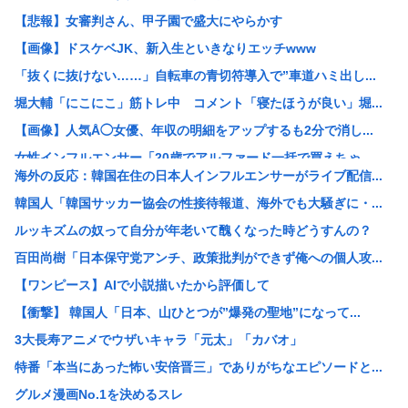
【悲報】女審判さん、甲子園で盛大にやらかす
【画像】ドスケベJK、新入生といきなりエッチwww
「抜くに抜けない……」自転車の青切符導入で”車道ハミ出し...
堀大輔「にこにこ」筋トレ中 コメント「寝たほうが良い」堀...
【画像】人気Å◯女優、年収の明細をアップするも2分で消し...
女性インフルエンサー「20歳でアルファード一括で買えちゃ...
海外の反応：韓国在住の日本人インフルエンサーがライブ配信...
瀬戸環奈がスタイルよすぎて一般男性が隣に並ぶとチンチクリ...
韓国人「韓国サッカー協会の性接待報道、海外でも大騒ぎに・...
【画像】つるの剛士「キムタクを模写した」ﾊﾟｼｬｯwww
ルッキズムの奴って自分が年老いて醜くなった時どうすんの？
【衝撃】ケニアのスイカ、あまりにも薄過ぎるwww
百田尚樹「日本保守党アンチ、政策批判ができず俺への個人攻...
【黒豆】なんだよこの漫画ｗｗｗ【注意】
【ワンピース】AIで小説描いたから評価して
レッサーパンダさん かわいい
【衝撃】 韓国人「日本、山ひとつが”爆発の聖地”になって...
【衝撃】日本人の飼い犬さん、アメリカの上院議員に似すぎた...
3大長寿アニメでウザいキャラ「元太」「カバオ」
【画像】ワイが今まで信じてきた常識www
特番「本当にあった怖い安倍晋三」でありがちなエピソードと...
【悲報】愛知県民、夏恒例の儀式で2人死亡www
グルメ漫画No.1を決めるスレ
【謎】高市早苗の「高市」と「早苗」の出処が不明だと戦慄が...