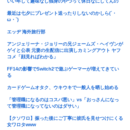
いい年して趣味なし独身のやつって休日なにしてんの
最近は七夕にプレゼント送ったりしないのかしら(´・
ω・`)
エッヂ 海外旅行部
アンジェリーナ・ジョリーの兄ジェームズ・ヘイヴンが
ゲイと公表 元妻の生配信に出演しカミングアウト ヤフ
コメ「顔見ればわかる」
FF14の影響でSwitch2で遊ぶゲーマーが増えてきてい
る
カードゲームオタク、ウキウキで一般人を晒し始める
「管理職になるのはコスパ悪い」vs「おっさんになっ
て管理職になってないのはダサい」
【クソワロ】振った後にご丁寧に彼氏を見せつけにくる
女ワロタwww