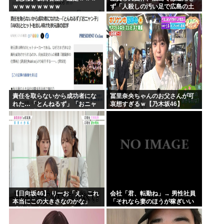
ｗｗｗｗｗｗｗｗ
ず「人殺しの汚い足で広島の土
を踏むな！」→広島県民「お前
らの方が汚いんじゃ！」「ワシ
らが広島県民じゃ」
責任を取らないから成功者にな
冨里奈央ちゃんのお父さんが可
れた…「とんねるず」「おニャ
哀想すぎるｗ【乃木坂46】
ン子」「AKB」とヒットを出し
続けた秋元康の哲学！！！
【日向坂46】 りーお「え、これ
会社「君、転勤ね」→ 男性社員
本当にこの大きさなのかな」
「それなら妻のほうが稼ぎいい
【藤嶌果歩 1st写真集】
んで辞めます」⇒ 結果・・・