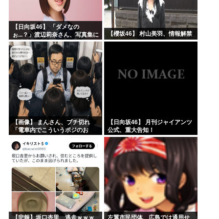
【日向坂46】 「ダメなの
【櫻坂46】 村山美羽、情報解禁
ぉ...？」渡辺莉奈さん、写真集に
興味津々
【画像】 まんさん、ブチ切れ
【日向坂46】 月刊ジャイアンツ
「電車内でこういうポジのお
公式、重大告知！
じ、ガチでイラネ」→
【悲報】坂口杏里、逃走ｗｗｗ
左翼市民団体、広島では通用せ