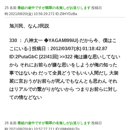
25 名前:
番組の途中ですが翡翠の名無しがお送りします
投稿日
時:2021/08/20(金) 10:56:29.272
ID:ZlIHYDzBa
旭川民、なんJ民説
330 ： 八神太一 ◆YAGAMI99iU[-だから今、僕はこ
こにいる-] 投稿日：2012/03/07(水) 01:18:42.87
ID:2PutaGbC [22/41回]
>>322
俺は嫌な思いしてない
から それにお前らが嫌な思いをしようが俺の知った
事ではないわ だって全員どうでもいい人間だし 大袈
裟に言おうがお前らが死んでもなんとも思わん それ
はリアルでの繋がりがないから つまりお前らに対し
ての情などない
26 名前:
番組の途中ですが翡翠の名無しがお送りします
投稿日
時:2021/08/20(金) 10:57:27.211
ID:VWh6lHUTp