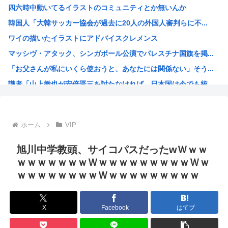
四六時中動いてるイラストのコミュニティとか無いんか
【悲報】ガールズバンドのボーカル、客席ダイブでお胸を揉ま...
韓国人「大韓サッカー協会が過去に20人の外国人審判らに不...
【画像】美人JD「すき家のローストビーフ丼1人で食べてき...
ワイの描いたイラストにアドバイスクレメンス
【悲報】デカイファミチキだと思って買ったら小さかったから...
マッシヴ・アタック、シンガポール公演でパレスチナ国旗を掲...
【悲報】とんでもないヤバい台風さん、お盆を直撃www
「お父さんが私にいくら使おうと、あなたには関係ない」そう...
【韓国株】 7月のKOSPI 28.9％下落…通貨危機を...
識者「山上徹也が安倍晋三を討たなければ、日本国は今でも統...
ファン付き作業着使用男性熱中症で死亡 スポーツドリンクや...
オトンがこれ見てガンダムって言うんやが
灼眼のシャナというラノベwww
ホーム
VIP
プーチン「あえて申し上げます。助けてください。」
このガンプラなにかわかる？
旭川中学教頭、サイコパスだったwＷｗｗ
エッヂ声優大好き部
ｗｗｗｗｗｗｗＷｗｗｗｗｗｗｗｗｗＷｗ
ｗｗｗｗｗｗｗｗＷｗｗｗｗｗｗｗｗｗ
ラジコンのキングタイガーでスズメバチの巣に突撃「ハチから...
イチローがマリナーズ主催のHRダービーで見せた活躍にML...
高市早苗、また怪しい経歴が出てくるwww
X
Facebook
はてブ
子供にはロボットアニメ以外禁止にするわ