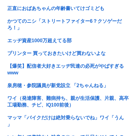
正直におばあちゃんの年齢書いてけゴミども
かつてのニシ「ストリートファイター6？クソゲーだ
ろ！」
エッヂ資産1000万超えてる部
プリンター 買っておきたいけど買わないよな
【爆笑】配信者大好きエッヂ民達の必死がやばすぎる
www
泉房穂・参院議員が新党設立 「2ちゃんねる」
ワイ（発達障害、難病持ち、親が生活保護、片親、高卒
工場勤務、チビ、IQ100前後）
マッマ「バイクだけは絶対乗らないでね」ワイ「うん
」