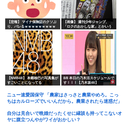
【悲報】 マイナ保険証のクソぶ
【画像】 週刊少年ジャンプ、
り、バレるｗｗｗｗｗｗｗｗｗ
「ロクのおかしな家」とかいう
微妙な漫画を巻頭カラーにした
せいで100万部切る
【NMB48】 本郷柚巴の写真集が
8/8 本日の乃木活スケジュールで
すごいことになってる
す！！！【乃木坂46】
ニュー速愛国保守 「農家はさっさと農業やめろ。こっ
ちはカルローズでいいんだから。農業されたら迷惑だ」
自分は見合いで晩婚だったくせに縁談も持ってこないオ
ヤに腹立つんやがワイがおかしい？