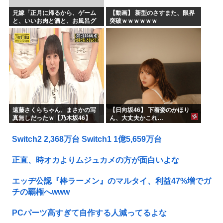
兄嫁「正月に帰るから、ゲーム
【動画】 新型のさすまた、限界
と、いいお肉と酒と、お風呂グ
突破ｗｗｗｗｗｗ
ッズの準備しとけよ」寝起きの
私「知るかボケ」兄嫁「キィィ
ィィー！！！！」私「あ…」
遠藤さくらちゃん、まさかの写
【日向坂46】 下着姿のかほり
真無しだったｗ【乃木坂46】
ん、大丈夫かこれ…
Switch2 2,368万台 Switch1 1億5,659万台
正直、時オカよりムジュカメの方が面白いよな
エッヂ公認『棒ラーメン』のマルタイ、利益47%増でガ
チの覇権へwww
PCパーツ高すぎて自作する人減ってるよな