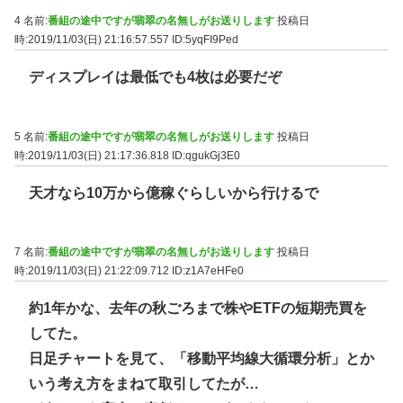
4 名前:
番組の途中ですが翡翠の名無しがお送りします
投稿日
時:2019/11/03(日) 21:16:57.557
ID:5yqFI9Ped
ディスプレイは最低でも4枚は必要だぞ
5 名前:
番組の途中ですが翡翠の名無しがお送りします
投稿日
時:2019/11/03(日) 21:17:36.818
ID:qgukGj3E0
天才なら10万から億稼ぐらしいから行けるで
7 名前:
番組の途中ですが翡翠の名無しがお送りします
投稿日
時:2019/11/03(日) 21:22:09.712
ID:z1A7eHFe0
約1年かな、去年の秋ごろまで株やETFの短期売買を
してた。
日足チャートを見て、「移動平均線大循環分析」とか
いう考え方をまねて取引してたが…