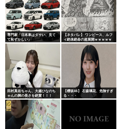
専門家「日本車はダサい、見て
【ネタバレ】 ワンピース、ルフ
て恥ずかしい」
ィ絶体絶命の超展開ｗｗｗｗｗ
ｗｗｗｗｗｗｗｗｗｗｗｗｗｗ
ｗｗｗｗｗｗｗｗｗｗｗｗｗｗ
ｗｗｗｗｗｗｗｗｗｗｗｗ...
田村真佑ちゃん、大越ひなのち
【櫻坂46】 石森璃花、危険すぎ
ゃんの脚の長さを絶賛！！！
る・・・
【乃木坂46】