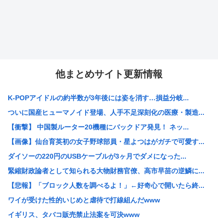
他まとめサイト更新情報
K-POPアイドルの約半数が3年後には姿を消す…損益分岐...
ついに国産ヒューマノイド登場、人手不足深刻化の医療・製造...
【衝撃】 中国製ルーター20機種にバックドア発見！ ネッ...
【画像】仙台育英初の女子野球部員・星よつはがガチで可愛す...
ダイソーの220円のUSBケーブルが3ヶ月でダメになった...
緊縮財政論者として知られる大物財務官僚、高市早苗の逆鱗に...
【悲報】「ブロック人数を調べるよ！」←好奇心で開いたら終...
ワイが受けた性的いじめと虐待で打線組んだwww
イギリス、タバコ販売禁止法案を可決www