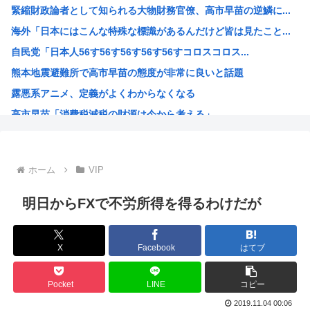
緊縮財政論者として知られる大物財務官僚、高市早苗の逆鱗に...
【速報】全国の女子高生、お前らに苦言www
海外「日本にはこんな特殊な標識があるんだけど皆は見たこと...
【画像あり】女子、整形に成功「この形の鼻が全女子の理想だ...
自民党「日本人56す56す56す56す56すコロスコロス...
【衝撃】兵庫県斎藤知事、海外事業所を全て廃止へ「公務員が...
熊本地震避難所で高市早苗の態度が非常に良いと話題
【悲報】上司さんからタコ殴りにされて被害届出したんやけど...
露悪系アニメ、定義がよくわからなくなる
【驚愕】いまだに続いていると聞いてビビる漫画「ながされて...
高市早苗「消費税減税の財源は今から考える」
【悲報】名探偵プリキュアさん、前作から売上を10億円も落...
声優の長谷川育美さんと結婚したいんやが
部落民のことお前らの地域ってなんて言ってた？
ホーム
VIP
中国大使館に侵入した自衛官（24）、動機を告白「中国の強...
海外「ディズニーがゴミのようだ！」日本がアニメ化した米人...
明日からFXで不労所得を得るわけだが
今期アニメの評価、ついに固まる
韓国人「韓国サッカー協会W杯予選で外国人審判に性接待した...
X
Facebook
はてブ
「味方のふりをしてたが、実は敵のスパイだったキャラ」 何...
みいちゃん作者、お気持ち表明ツイートから1週間沈黙www
Pocket
LINE
コピー
高市総書記に逆らった財務官僚、左遷されるwww
2019.11.04 00:06