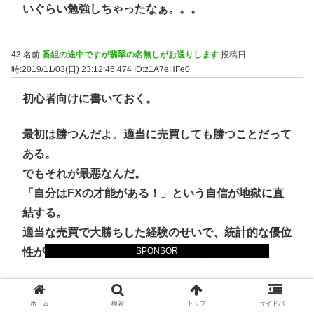
いぐらい勉強しちゃったなぁ。。。
43 名前:
番組の途中ですが翡翠の名無しがお送りします
投稿日
時:2019/11/03(日) 23:12:46.474
ID:z1A7eHFe0
初心者向けに書いておく。
最初は勝つんだよ。適当に売買しても勝つことだって
ある。
でもそれが最悪なんだ。
「自分はFXの才能がある！」という自信が地獄に直
結する。
適当な売買で大勝ちした経験のせいで、統計的な優位
性がないトレードを繰り返してしまう。
SPONSOR
学生の頃にデモトレードをしたことがある。無知なの
ホーム
検索
トップ
サイドバー
に100万を300万にした。