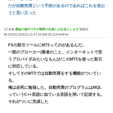
だが自動売買という手段があるのであればこれを使お
うと思い立った
13 名前:
番組の途中ですが翡翠の名無しがお送りします
投稿日
時:2019/11/03(日) 21:47:34.993
ID:z1A7eHFe0
FXの取引ツールにMT5ってのがあるんだ。
一部のブローカー(業者のこと。インターネットで言
うプロバイダみたいなもん)がこのMT5を使った取引
に対応している。
そしてそのMT5では自動売買をする機能がついてい
る。
俺は必死に勉強した。自動売買のプログラムはMQL
っていうC++言語に似ている言語を用いて記述する。
それがついに完成した