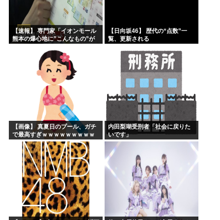
【速報】 専門家「イオンモール
【日向坂46】 歴代の“点数”一
熊本の爆心地に”こんなもの”が
覧、更新される
あったんだけど…」
【画像】 真夏日のプール、ガチ
内田梨瑚受刑者「社会に戻りた
で最高すぎｗｗｗｗｗｗｗｗｗ
いです」
ｗ