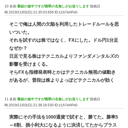
10 名前:
番組の途中ですが翡翠の名無しがお送りします
投稿日
時:2019/11/03(日) 21:35:03.656
ID:z1A7eHFe0
そこで俺は人間の欠陥を利用したトレードルールを思
いついた。
それを試すのは株ではなく、FXにした。ドル円1分足
なぜか？
日足で見る株はテクニカルよりファンダメンタルズの
影響を受けまくる。
そらFXも指標発表時とかはテクニカル無視の値動き
があるが、普段は株よりよっぽどテクニカルが効く
11 名前:
番組の途中ですが翡翠の名無しがお送りします
投稿日
時:2019/11/03(日) 21:38:18.530
ID:z1A7eHFe0
実際にその手法を1000通貨で試すと、勝てた。勝率5
～6割、損小利大になるように決済してたからプラス