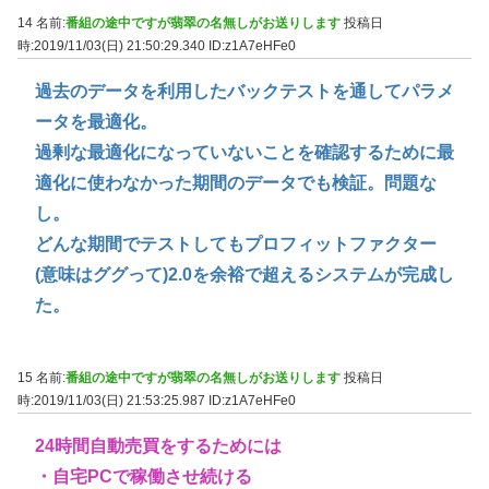
14 名前:
番組の途中ですが翡翠の名無しがお送りします
投稿日
時:2019/11/03(日) 21:50:29.340
ID:z1A7eHFe0
過去のデータを利用したバックテストを通してパラメ
ータを最適化。
過剰な最適化になっていないことを確認するために最
適化に使わなかった期間のデータでも検証。問題な
し。
どんな期間でテストしてもプロフィットファクター
(意味はググって)2.0を余裕で超えるシステムが完成し
た。
15 名前:
番組の途中ですが翡翠の名無しがお送りします
投稿日
時:2019/11/03(日) 21:53:25.987
ID:z1A7eHFe0
24時間自動売買をするためには
・自宅PCで稼働させ続ける