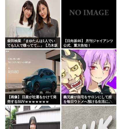
じで、これも個性なの！差別は...
柴田柚菜 「まゆたんは1人でい
【日向坂46】 月刊ジャイアンツ
ても1人で喋ってて…」【乃木坂
公式、重大告知！
46】
【画像】 日産が社運をかけて発
義兄嫁が自宅をサロンにして姪
売するSUVｗｗｗｗｗｗｗ
を毎日ウトメへ預ける生活に。
数年後、そのツケが一気に回っ
てきて…