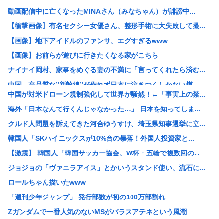
動画配信中に亡くなったMINAさん（みなちゃん）が誹謗中...
【衝撃画像】有名セクシー女優さん、整形手術に大失敗して撮...
【画像】地下アイドルのファンサ、エグすぎるwww
【画像】お前らが遊びに行きたくなる家がこちら
ナイナイ岡村、家事をめぐる妻の不満に「言ってくれたら済む...
中国、高品質な”新幹線”が作れず日本に泣きつくしかない模...
中国が対米ドローン規制強化して世界が騒然！←「事実上の禁...
高2生徒の家に侵入し、わいせつ 高2男子を逮捕
海外「日本なんて行くんじゃなかった…」 日本を知ってしま...
中国「大洪水！」三峡ダム「大雨で増水（台風直撃前」中国ダ...
クルド人問題を訴えてきた河合ゆうすけ、埼玉県知事選挙に立...
高市早苗「消費税減税の財源は今から考える」
韓国人「SKハイニックスが10%台の暴落！外国人投資家と...
【戦後最長】日本、なんと74ヶ月連続で景気回復していた‥...
【激震】 韓国人「韓国サッカー協会、W杯・五輪で複数回の...
【画像】わんぱく日焼け女子中学生さん、発育が良すぎて「女...
ジョジョの「ヴァニラアイス」とかいうスタンド使い、流石に...
【衝撃】ワイ「豆腐、150g×2丁で250円か…高いけど...
ロールちゃん描いたwww
檜山沙耶こと「おさや」、第一子妊娠を発表
「週刊少年ジャンプ」 発行部数が初の100万部割れ
例の自殺配信、ウッキウキでXに拡散されまくるwww
Zガンダムで一番人気のないMSがパラスアテネという風潮
【正論】今の20代「タモリっておもしろくないじゃん。笑っ...