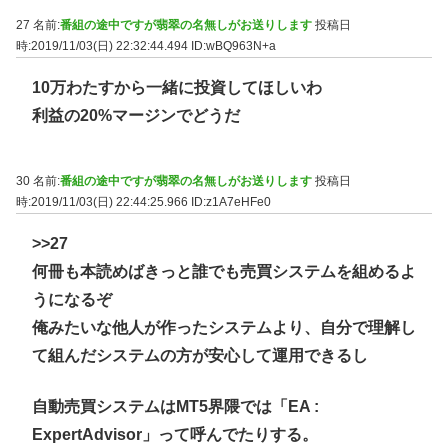
27 名前:
番組の途中ですが翡翠の名無しがお送りします
投稿日
時:2019/11/03(日) 22:32:44.494
ID:wBQ963N+a
10万わたすから一緒に投資してほしいわ
利益の20%マージンでどうだ
30 名前:
番組の途中ですが翡翠の名無しがお送りします
投稿日
時:2019/11/03(日) 22:44:25.966
ID:z1A7eHFe0
>>27
何冊も本読めばきっと誰でも売買システムを組めるよ
うになるぞ
俺みたいな他人が作ったシステムより、自分で理解し
て組んだシステムの方が安心して運用できるし
自動売買システムはMT5界隈では「EA :
ExpertAdvisor」って呼んでたりする。