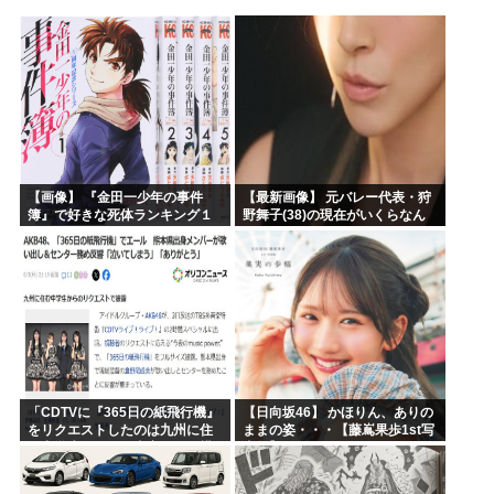
ヒロアカ見たらまじで好きになったんやが
【画像】カノカリ女、とんでもないエ口グッズにされてしまい...
韓国人「日本には韓国みたいなドラッグストアがないので韓国...
宮崎駿「声優は娼婦のような声」←これ正論すぎるよな
なんかおもろい漫画ない?
バンダイナムコ決算、プリキュアが前年比大幅減少
【画像】 『金田一少年の事件
【最新画像】 元バレー代表・狩
簿』で好きな死体ランキング１
野舞子(38)の現在がいくらなん
位がこちら！
でも即ハボすぎる！
「CDTVに『365日の紙飛行機』
【日向坂46】 かほりん、ありの
をリクエストしたのは九州に住
ままの姿・・・【藤嶌果歩1st写
む中学生」←この事実って結構
真集】
デカいよな【AKB48】