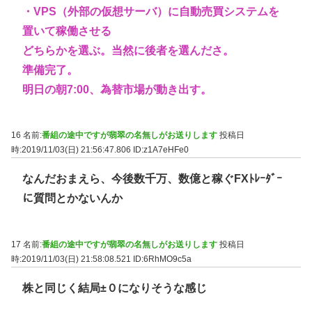
・VPS（外部の仮想サーバ）に自動売買システムを
置いて稼働させる
どちらかを選ぶ。当然に後者を選んださ。
準備完了。
明日の朝7:00、為替市場が動き出す。
16 名前:
番組の途中ですが翡翠の名無しがお送りします
投稿日
時:2019/11/03(日) 21:56:47.806
ID:z1A7eHFe0
なんだおまえら、今後数千万、数億と稼ぐFXﾄﾚｰﾀﾞｰ
に質問とかないんか
17 名前:
番組の途中ですが翡翠の名無しがお送りします
投稿日
時:2019/11/03(日) 21:58:08.521
ID:6RhMO9c5a
株と同じく結局±０になりそうな感じ