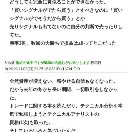
どうしても完全に真似ることができなかった。
「買いシグナルがでたら買う」とすべきなのに「買い
シグナルがでそうだから買う」とか
売りシグナルも出てないのに自分の判断で売ったりし
てた。
勝率3割、数回の大勝ちで損益は±0ってとこだった
8 名前:
番組の途中ですが翡翠の名無しがお送りします
投稿日
時:2019/11/03(日) 21:25:18.032
ID:z1A7eHFe0
全然資産が増えない、増やせる自信もなくなった。
だから去年の冬から長い期間、一切取引をしなかっ
た。
トレードに関する本を読んだり、テクニカル分析を本
気で勉強しようとテクニカルアナリストの
資格(1次)も取った。
そしていろいろと気づいたんだ