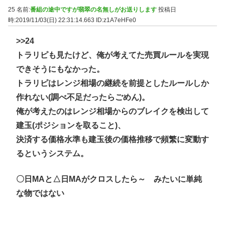
25 名前:
番組の途中ですが翡翠の名無しがお送りします
投稿日
時:2019/11/03(日) 22:31:14.663
ID:z1A7eHFe0
>>24
トラリピも見たけど、俺が考えてた売買ルールを実現
できそうにもなかった。
トラリピはレンジ相場の継続を前提としたルールしか
作れない(調べ不足だったらごめん)。
俺が考えたのはレンジ相場からのブレイクを検出して
建玉(ポジションを取ること)、
決済する価格水準も建玉後の価格推移で頻繁に変動す
るというシステム。
〇日MAと△日MAがクロスしたら～ みたいに単純
な物ではない