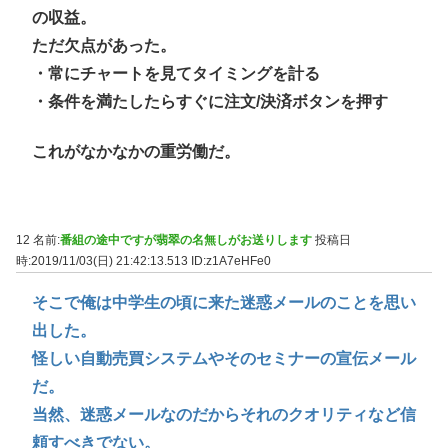
の収益。
ただ欠点があった。
・常にチャートを見てタイミングを計る
・条件を満たしたらすぐに注文/決済ボタンを押す
これがなかなかの重労働だ。
12 名前:
番組の途中ですが翡翠の名無しがお送りします
投稿日
時:2019/11/03(日) 21:42:13.513
ID:z1A7eHFe0
そこで俺は中学生の頃に来た迷惑メールのことを思い
出した。
怪しい自動売買システムやそのセミナーの宣伝メール
だ。
当然、迷惑メールなのだからそれのクオリティなど信
頼すべきでない。