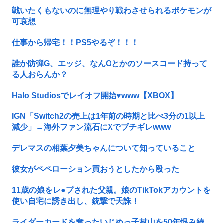
戦いたくもないのに無理やり戦わさせられるポケモンが
可哀想
仕事から帰宅！！PS5やるぞ！！！
誰か防弾G、エッジ、なんOとかのソースコード持って
る人おらんか？
Halo Studiosでレイオフ開始♥www【XBOX】
IGN「Switch2の売上は1年前の時期と比べ3分の1以上
減少」→海外ファン流石にXでブチギレwww
デレマスの相葉夕美ちゃんについて知っていること
彼女がペペローション買おうとしたから殴った
11歳の娘をレ●プされた父親。娘のTikTokアカウントを
使い自宅に誘き出し、銃撃で天誅！
ライダーカードを奪ったいじめっ子村山を50年恨み続