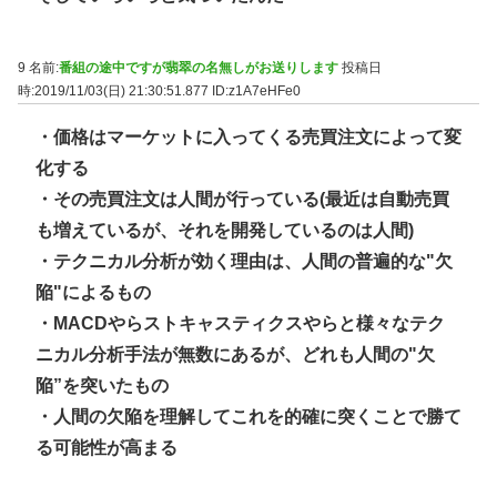
9 名前:
番組の途中ですが翡翠の名無しがお送りします
投稿日
時:2019/11/03(日) 21:30:51.877
ID:z1A7eHFe0
・価格はマーケットに入ってくる売買注文によって変
化する
・その売買注文は人間が行っている(最近は自動売買
も増えているが、それを開発しているのは人間)
・テクニカル分析が効く理由は、人間の普遍的な"欠
陥"によるもの
・MACDやらストキャスティクスやらと様々なテク
ニカル分析手法が無数にあるが、どれも人間の"欠
陥”を突いたもの
・人間の欠陥を理解してこれを的確に突くことで勝て
る可能性が高まる