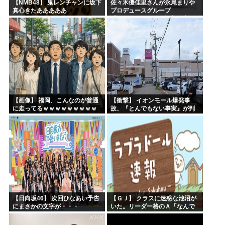
【NMB48】 鬼レンチャンに坂下
佐々木優佳里さんが永尾まりや
真心きたあああああ
プロデュースグループ
「WASURENA」に加入発表！
現在のグループと兼任へ【元
AKB48ゆかるん・まりやぎ】
【画像】 福岡、こんなのが普通
【衝撃】 イオンモール爆発事
に走ってるｗｗｗｗｗｗｗｗｗ
故、『とんでもない事実』が判
ｗｗｗｗｗｗｗ
明してしまう・・・・・・
【日向坂46】 次回ひなあい予告
【ＧＪ】 クラスに迷惑な池沼が
にまさかの文字が・・・
いた。リーダー格のＡ「なんで
支援学級に入れないんです
か？」先生「背の高い低いと同