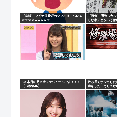
ナポリ大震災(マグニチュード4.7)
一人旅とかいう20代までしか絵にならない奴
【悲報】 マイナ保険証のクソぶり、バレる
【画像】 週刊少年
ｗｗｗｗｗｗｗｗｗ
しな家」とかいう微
【悲報】「自衛隊は違憲」←これどう思う？
にしたせいで100万
【朗報】納豆とキムチを混ぜたやつをご飯にかけた韓
8/8 本日の乃木活スケジュールです！！！
飲み屋でケンカした
【乃木坂46】
護をした。そして数
せる出来事が…