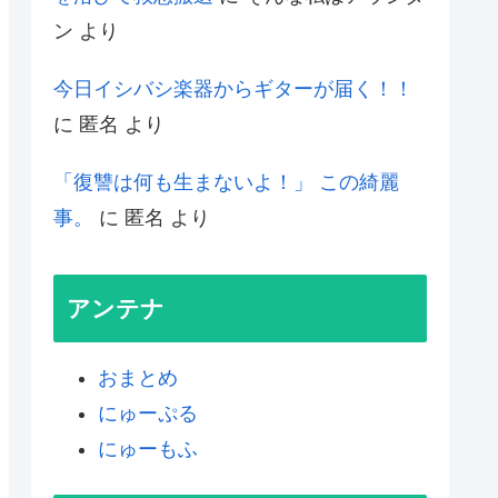
ン
より
今日イシバシ楽器からギターが届く！！
に
匿名
より
「復讐は何も生まないよ！」 この綺麗
事。
に
匿名
より
アンテナ
おまとめ
にゅーぷる
にゅーもふ