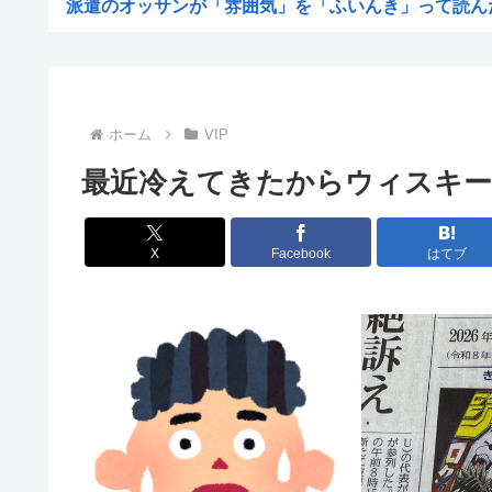
派遣のオッサンが「雰囲気」を「ふいんき」って読んだか
一軒家建てるけどこれで800万円ってどうよ？
東大生「人気があるのに客にヤらせないキャバ嬢はパチ●
NTR妻「(ごめんなさいあなた…私もうあなたのところへ
ホーム
VIP
AIで人員削減やりまくった結果
最近冷えてきたからウィスキー
佐藤二朗、妻から33年目に初めて「ハグでもしてみっか
公務員の給与って言うほど高いか？
X
Facebook
はてブ
イスラエル高官「日本よ、原爆式典とか被害者面やめね？
この特徴、完全に毒親です。
ワイ、埼玉県がバカにされる理由がガチで分からない
【正論】アメリカ人観光客「東京は昔の街並みがなくてつ
【画像】イケおじ(54)、JK10人とハメ撮り770本撮...
葬儀屋「火葬プランはどうなさいますか？」 ワイ喪主「
【衝撃】ウイスキーを冷凍庫に入れると凍るwww