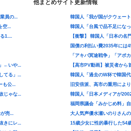
他まとめサイト更新情報
員の...
韓国人「我が国がクウェート戦
...
韓国人「台風で品不足になった
...
【衝撃】 韓国人「日本の名
国債の利払い費2035年には
「アキバ冥途戦争」「アポカリ
いや...
【高市PV動画】被災者から首
る」...
韓国人「過去のW杯で韓国代表
公...
旧安倍派、高市の重用により復
ゃな...
韓国人「日本メディアが200
福岡県議会「みかじめ料」自民
売...
大人気声優水瀬いのりさんの
にレ...
15歳少女に性的暴行した5