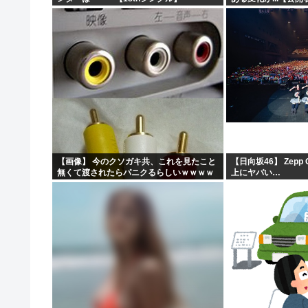
【画像】 今のクソガキ共、これを見たこと
【日向坂46】 Zepp
無くて渡されたらパニクるらしいｗｗｗｗ
上にヤバい…
ｗｗｗｗｗｗｗｗｗ