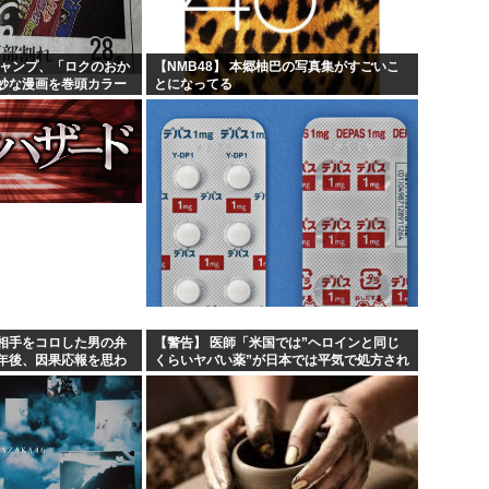
高市早苗、被爆体験者と面会す
大谷翔平が今永昇太を睨みつけ
ジャンプ、「ロクのおか
【NMB48】 本郷柚巴の写真集がすごいこ
妙な漫画を巻頭カラー
とになってる
6月の消費支出-3.3%で7か月
部切る
日友好丼
韓国人「熊本地震で見る日本の
相手をコロした男の弁
【警告】 医師「米国では”ヘロインと同じ
年後、因果応報を思わ
くらいヤバい薬”が日本では平気で処方され
てる」