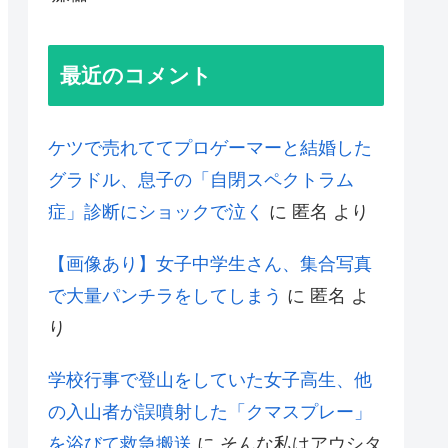
最近のコメント
ケツで売れててプロゲーマーと結婚した
グラドル、息子の「自閉スペクトラム
症」診断にショックで泣く
に
匿名
より
【画像あり】女子中学生さん、集合写真
で大量パンチラをしてしまう
に
匿名
よ
り
学校行事で登山をしていた女子高生、他
の入山者が誤噴射した「クマスプレー」
を浴びて救急搬送
に
そんな私はアウシタ