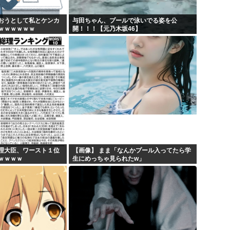
おうとして私とケンカ
与田ちゃん、プールで泳いでる姿を公
ｗｗｗｗｗｗ
開！！！【元乃木坂46】
理大臣、ワースト１位
【画像】 まま「なんかプール入ってたら学
ｗｗｗｗ
生にめっちゃ見られたw」