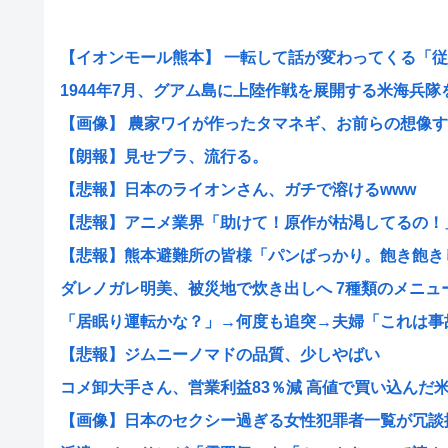
【イオンモール熊本】 一転して話が変わってくる「従業
1944年7月、グアム島に上陸作戦を展開する米海兵隊を空
【画像】 農家ワイが作ったタマネギ、お前らの想像する1.
【朗報】見せブラ、流行る。
【悲報】日本のライオンさん、ガチで溶けるwww
【悲報】アニメ業界「助けて！原作が枯渇してるの！」←
【悲報】熊本避難所の皆様「パンばっかり。飽き飽きして
ダレノガレ明美、被災地で炊き出しへ 7種類のメニューも
「居眠り運転かな？」→何度も追突→夫婦「これは事故じ
【悲報】ジムニーノマドの品質、少しやばい
コメ卸大手さん、営業利益83％減 高値で買い込んだ米が
【画像】日本のセクシー過ぎる女性犯罪者一覧が冗談抜き