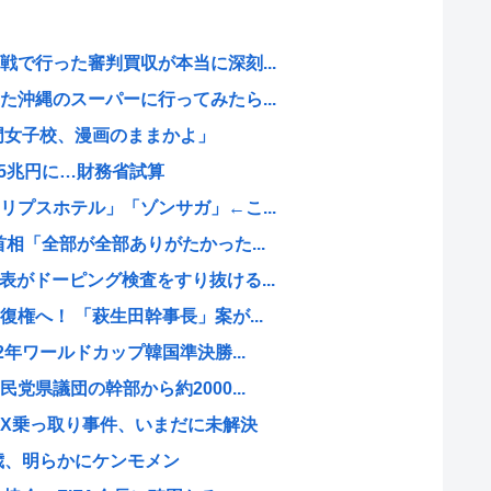
で行った審判買収が本当に深刻...
沖縄のスーパーに行ってみたら...
門女子校、漫画のままかよ」
45兆円に…財務省試算
プスホテル」「ゾンサガ」←こ...
相「全部が全部ありがたかった...
がドーピング検査をすり抜ける...
権へ！ 「萩生田幹事長」案が...
2年ワールドカップ韓国準決勝...
党県議団の幹部から約2000...
X乗っ取り事件、いまだに未解決
4歳、明らかにケンモメン