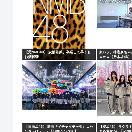
【元NMB48】 安部若菜、卒業して早くも
東パソ、林瑠奈ちゃ
お酒解禁
ｗｗｗ【乃木坂46】
【日向坂46】 新曲『イチャイチャ虫』←セ
【櫻坂46】 サクラ
ンターは・・・【18thシングル】
ある変化が...【公