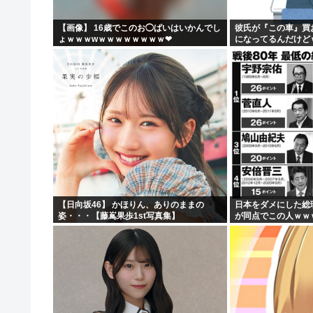
【画像】 16歳でこのお◯ぱいはいかんでし
彼氏が『この車』買
ょｗｗｗwｗｗｗｗｗｗｗｗ❤
になってるんだけど
【日向坂46】 かほりん、ありのままの
日本をダメにした総
姿・・・【藤嶌果歩1st写真集】
が同点でこの人ｗｗ