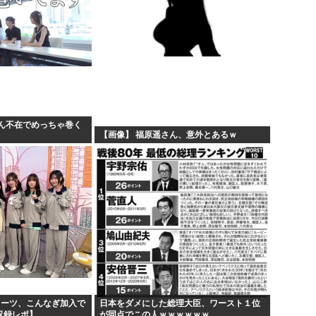
ん不在でめっちゃ巻く
【画像】 福原遥さん、意外とあるｗ
ミーツ、こんなぎ加入で
日本をダメにした総理大臣、ワースト１位
開収録レポ】
が同点でこの人ｗｗｗｗｗｗ