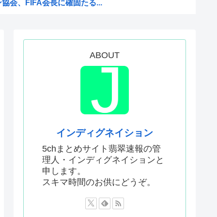
会、FIFA会長に確固たる...
バスには運転手いた。常識的に...
捕されない」は間違いだった…...
ワーが色々おかしいwww
ABOUT
してる動画 or 高市早苗...
だ！」 英高級紙も驚愕した極...
ので痛みは感じませんよ」医者...
クに新施設誕生へ 「風の谷の...
様
インディグネイション
三連呼した
5chまとめサイト翡翠速報の管
理人・インディグネイションと
天幕シャドウガール』に決まっ...
申します。
党、中間選挙では「民主党はも...
スキマ時間のお供にどうぞ。
もう実家に帰ることを決意
前の声の人、若い頃がこれかよ」