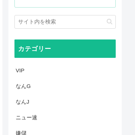
るも発言を禁止し握手のみ許可...
る様子に全米騒然！←「最高の...
連続マイナス 総務省「貯...
土木技術の完全勝利をご覧くだ...
カテゴリー
VIP
なんG
なんJ
ニュー速
嫌儲