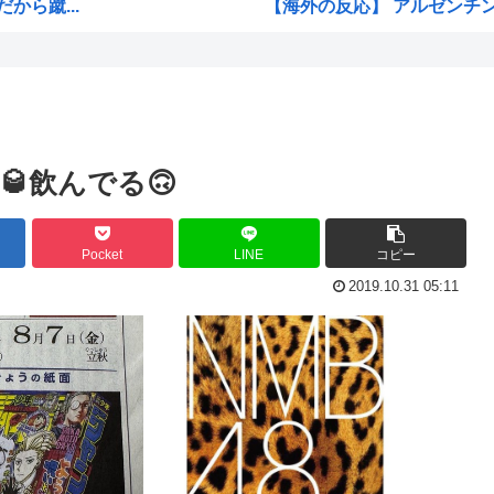
ら蹴...
【海外の反応】 アルゼンチン協
ジャンポケ斉藤の弁護士「ロケ
コの...
「飯塚幸三は上級国民だから逮
戻...
ジョジョ3部のスタンド、パ
高市早苗が全裸でガニ股オ●ニー
飲んでる🙃
」→...
海外「日本人はなんて気高いん
海外「子宮頸部には神経がない
Pocket
LINE
コピー
中国...
【愛知・長久手市】ジブリパー
2019.10.31 05:11
ちいかわのモモンガ、逝く模
4時だから窓から4回安倍晋
まら...
【画像】今期の覇権アニメが『
トランプの支持率低迷中の共和
直葬...
声優目指して上京したワイ、
【衝撃】 韓国人「エボシ御