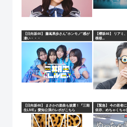
【日向坂46】 藤嶌果歩さん"ホンモノ"感が
【櫻坂46】 リアミ
凄い・・・
模様...
【日向坂46】 まさかの楽曲も披露！『三期
【緊急】 今の若者
生LIVE』愛知公演のレポがこちら
依存、めちゃくちゃ深刻
w w w w w