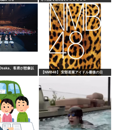
 Osaka、客席が想像以
【NMB48】 安部若菜アイドル最後の日