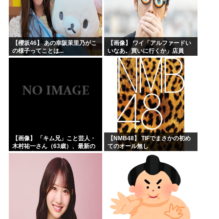
【櫻坂46】 あの幸阪茉里乃がこ
【画像】 ワイ「アルファードい
の様子ってことは...
いなあ。買いに行くか」店員
「ほいっ見積もりな！」ワイ
「金額おかしくね？」←お前ら
もそう思うよな？？？？？
【画像】 「キム兄」こと芸人・
【NMB48】 TIFでまさかの初め
木村祐一さん（63歳）、最新の
てのオール無し
松本人志さんとのツーショット
が完全に別人だとネット騒然！
「マジで誰かわからん」...