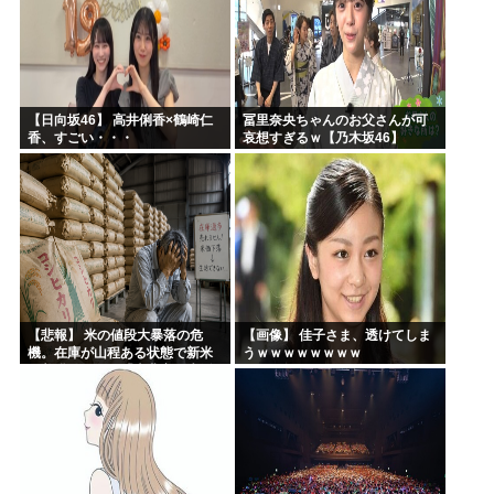
【日向坂46】 高井俐香×鶴崎仁
冨里奈央ちゃんのお父さんが可
香、すごい・・・
哀想すぎるｗ【乃木坂46】
【悲報】 米の値段大暴落の危
【画像】 佳子さま、透けてしま
機。在庫が山程ある状態で新米
うｗｗｗｗｗｗｗｗ
の収穫始まる。「米農家が生活
できない」