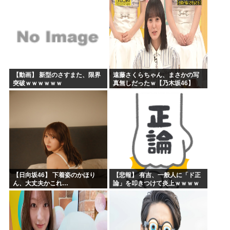
ィィー！！！！」私「あ…」
【動画】 新型のさすまた、限界
遠藤さくらちゃん、まさかの写
突破ｗｗｗｗｗｗ
真無しだったｗ【乃木坂46】
【日向坂46】 下着姿のかほり
【悲報】 有吉、一般人に「ド正
ん、大丈夫かこれ…
論」を叩きつけて炎上ｗｗｗｗ
ｗｗｗｗ