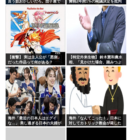
言う奴おかしいだろ。団子屋で
費税2年間1%の閣議決定を批判
『団子食べない』って言うか？
→ 記者「中道改革連合は食料品
こっちは芸人だぞ」
消費税ゼロを公約に掲げていた
が？」→ 階猛氏「
【衝撃】 実は主人公が「悪側」
【特定外来生物】 鈴木憲和農水
だった作品って何がある？
相、「見かけた場合、踏みつぶ
す等捕殺をお願いします」投稿
が反響
海外「最近の日本人はエグイ
海外「なんてこった！」日本に
な…」 美し過ぎる日本の夫婦が
対してカトリック教会が発した
W杯で世界に見つかってしまう
声明に海外からコメントが殺到
中