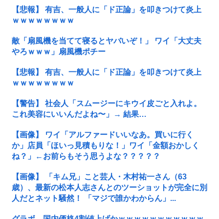
【悲報】 有吉、一般人に「ド正論」を叩きつけて炎上
ｗｗｗｗｗｗｗｗ
敵「扇風機を当てて寝るとヤバいぞ！」 ワイ「大丈夫
やろｗｗｗ」扇風機ポチー
【悲報】 有吉、一般人に「ド正論」を叩きつけて炎上
ｗｗｗｗｗｗｗｗ
【警告】 社会人「スムージーにキウイ皮ごと入れよ。
これ美容にいいんだよね〜」→ 結果…
【画像】 ワイ「アルファードいいなあ。買いに行く
か」店員「ほいっ見積もりな！」ワイ「金額おかしく
ね？」←お前らもそう思うよな？？？？？
【画像】 「キム兄」こと芸人・木村祐一さん（63
歳）、最新の松本人志さんとのツーショットが完全に別
人だとネット騒然！ 「マジで誰かわからん」...
グラボ、国内価格4割値上げかｗｗｗｗｗｗｗｗｗｗｗ