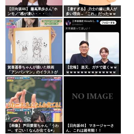
【日向坂46】 藤嶌果歩さん"ホ
【凄すぎる】 力士の嫁に美人が
ンモノ"感が凄い・・・
多い理由→「これ」だったｗｗ
ｗｗｗｗｗ
賀喜遥香ちゃんが描いた映画
【悲報】 楽天、ガチで逝くｗｗ
「アンパンマン」のイラストが
ｗｗｗｗｗｗｗｗｗｗｗｗｗｗ
上手すぎる！！！【乃木坂46】
ｗｗｗｗ
【画像】 芦田愛菜ちゃん「うわ
【日向坂46】 マネージャーさ
ー、すごい！なんか出てる♥」
ん、これは超有能！！