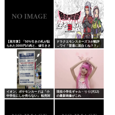
めてしまう…
【高市算】「50%引きの札が貼
ドラクエモンスターズ３が酷評
られた3000円の肉と、値引きさ
→ワイ「普通に面白くね？？」
れていない1000円の肉では安い
のはどちらか」父の答え「50%
引きの肉」
イオン、ポケモンカードは「小
現役小学生ギャル・りりぴ(12)
中学生にしか売らない」 転売対
の最新画像がこれ
策の決断が「素晴らしい」