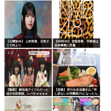
【元櫻坂46】 上村莉菜、元気そ
【NMB48】 安部若菜、卒業後は
うで何より
吉本興業に所属
【動画】 御当地アイドルだった
【悲報】 町のお弁当屋さん「申
頃の今田美桜、レベチｗｗｗｗ
し訳ないが消費税1%になったら
ｗｗｗｗｗｗｗｗｗｗｗｗｗｗ
その分商品代を値上げするわ」