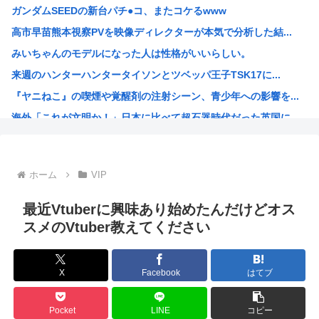
ガンダムSEEDの新台パチ●コ、またコケるwww
高市「永住許可が出たら生活保護貰おうなんて外国人が増えて...
高市早苗熊本視察PVを映像ディレクターが本気で分析した結...
最近の若年、芸能人を全然知らないwww
みいちゃんのモデルになった人は性格がいいらしい。
秋田にアラブが2兆円の投資決定
来週のハンターハンタータイソンとツベッパ王子TSK17に...
イランがホルムズ海峡を通航する全商船に7%の通航料を課す...
『ヤニねこ』の喫煙や覚醒剤の注射シーン、青少年への影響を...
【悲報】ちいかわ原作セイレーン編リアルタイム勢「つまんね...
海外「これが文明か！」日本に比べて超石器時代だった英国に...
ワイの昼飯見て
ゼレンスキー大統領「日本の支援は大きくない」3兆円も支援...
「沢城みゆき」「悠木碧」「坂本真綾」「黒沢ともよ」パチ●...
ホーム
VIP
「安倍晋三」「麻生太郎」「石原慎太郎」「高市早苗」 無礼...
漫画「人間を舐めるなよ…！」←こういう展開好きなんやが
最近Vtuberに興味あり始めたんだけどオス
ハンターハンター、とんでもねえ伏線が発掘されるwww
スメのVtuber教えてください
ひなこのーと作者、ついに限界突破
韓国、日本で韓国籍のインフルエンサーが7台の車に当て逃げ...
X
Facebook
はてブ
【海外の反応】 なぜイチローはあんなに敬遠四球が多かった...
割とマジで年収400以下の人ってどう暮らしてるの？この人...
Pocket
LINE
コピー