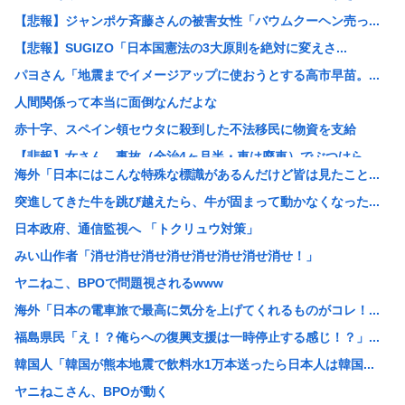
【悲報】ジャンポケ斉藤さんの被害女性「バウムクーヘン売っ...
【悲報】SUGIZO「日本国憲法の3大原則を絶対に変えさ...
パヨさん「地震までイメージアップに使おうとする高市早苗。...
人間関係って本当に面倒なんだよな
赤十字、スペイン領セウタに殺到した不法移民に物資を支給
【悲報】女さん、事故（全治4ヶ月半・車は廃車）でぶつけら...
海外「日本にはこんな特殊な標識があるんだけど皆は見たこと...
高市早苗熊本視察PVを映像ディレクターが本気で分析した結...
突進してきた牛を跳び越えたら、牛が固まって動かなくなった...
ゼレンスキー大統領「日本の支援は大きくない」3兆円も支援...
日本政府、通信監視へ 「トクリュウ対策」
【ひろゆき他】Xのインフルエンサー達「高市さぁ、為替介入...
みい山作者「消せ消せ消せ消せ消せ消せ消せ消せ！」
前泊博盛氏「私が総理大臣になったら中国に謝罪しに行きます...
ヤニねこ、BPOで問題視されるwww
【画像】ひなこのーと作者、またも一線を超える(朝活～くぱ...
海外「日本の電車旅で最高に気分を上げてくれるものがコレ！...
【速報】NHKの性被害問題、性加害した番組出演者が衝撃告...
福島県民「え！？俺らへの復興支援は一時停止する感じ！？」...
仲居さんに「ありがとう」と言うエッヂャー、袋叩きにされて...
韓国人「韓国が熊本地震で飲料水1万本送ったら日本人は韓国...
円は年末149円へ、BofA予想修正 協調介入に加え日銀...
ヤニねこさん、BPOが動く
【消費減税】日本の社会保障、岐路に 財源5兆円見通し立た...