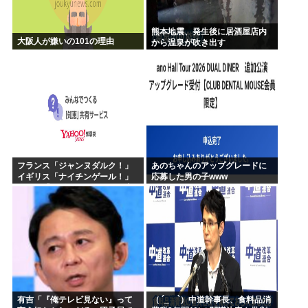
熊本地震、発生後に居酒屋店内
大阪人が嫌いの101の理由
から温泉が吹き出す
フランス「ジャンヌダルク！」
あのちゃんのアップグレードに
イギリス「ナイチンゲール！」
応募した男の子www
インド「マザーテレサ！」日本
「…」
有吉「『俺テレビ見ない』って
（ ´_ゝ`）中道幹事長、食料品消