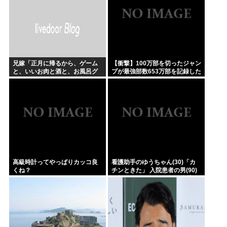
兄嫁「正月に帰るから、ゲーム
【衝撃】100万部を切ったジャン
と、いいお肉と酒と、お風呂グ
プが最強部数653万部を記録した
ッズの準備しとけよ」寝起きの
時の週刊少年ジャンプの面子が
私「知るかボケ」兄嫁「キィィ
ヤバすぎる
ィィー！！！！」私「あ…」
高級時計ってやっぱりカッコ良
看護助手のゆうちゃん(30)「カ
くね？
チンときた」 入院患者の男(90)
に顔面パンチを叩き込む 逮捕