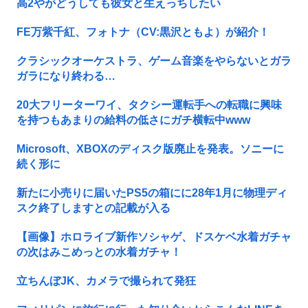
高2やがどうしても彼女と生えっちしたい
FE万紫千紅、フォトナ（CV:黒沢ともよ）が紹介！
クラシックオーケストラ、ゲーム音楽をやらないとガラ
ガラになり終わる…
20大フリーターワイ、タクシー運転手への転職に興味
を持つもあまりの給料の低さにガチ横転中www
Microsoft、XBOXのディスク版廃止を発表。ソニーに
続く形に
新たに小売りに届いたPS5の箱にに28年1月に物理ディ
スク終了しますとの記載が入る
【画像】ホロライブ新作ソシャゲ、ドスケベ水着ガチャ
の次はみこめっとの水着ガチャ！
立ちんぼJK、カメラで撮られて発狂