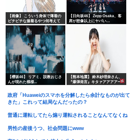
【画像】 こういう身体で薄着の
【日向坂46】 Zepp Osaka、客
ピチピチな服着るやつ何考えて
席が想像以上にヤバい…
るんだよ
【櫻坂46】 リアミ、説教おじさ
【熊本地震】 鈴木紗理奈さん、
んが現れた模様...
『爆弾発言』キタァアアアアー
ーーーーー！！
政府「Huaweiのスマホを分解したら余計なものが出て
きた」これって結局なんだったの？
普通に運転してたら煽り運転されることなんてなくね
男性の産後うつ、社会問題にwww