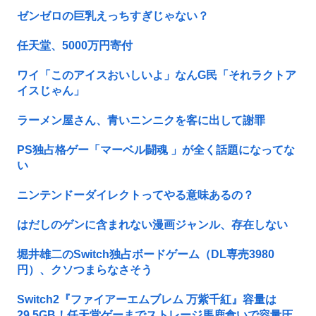
ゼンゼロの巨乳えっちすぎじゃない？
任天堂、5000万円寄付
ワイ「このアイスおいしいよ」なんG民「それラクトア
イスじゃん」
ラーメン屋さん、青いニンニクを客に出して謝罪
PS独占格ゲー「マーベル闘魂 」が全く話題になってな
い
ニンテンドーダイレクトってやる意味あるの？
はだしのゲンに含まれない漫画ジャンル、存在しない
堀井雄二のSwitch独占ボードゲーム（DL専売3980
円）、クソつまらなさそう
Switch2『ファイアーエムブレム 万紫千紅』容量は
29.5GB！任天堂ゲーまでストレージ馬鹿食いで容量圧