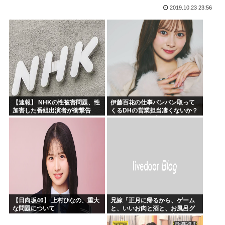
2019.10.23 23:56
露悪系アニメ、次なるステージへ
「ムクゲェジ漫画」ガチでリアルだったwww
【原爆の日】へいわをかえせ
みい山、あんだけ騒ぎになってるのに未だにどこのメディアも...
週刊少年ジャンプ、発行部数100万部割れwww
日本人「うちの犬、たまたまついてきた八百屋で一目惚れした...
【速報】 NHKの性被害問題、性
伊藤百花の仕事バンバン取って
加害した番組出演者が衝撃告
くるDHの営業担当凄くないか？
白！
今年のボーナス凄いことになり
そう！！【AKB48いともも】
【日向坂46】 上村ひなの、重大
兄嫁「正月に帰るから、ゲーム
な問題について
と、いいお肉と酒と、お風呂グ
ッズの準備しとけよ」寝起きの
私「知るかボケ」兄嫁「キィィ