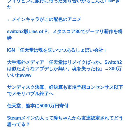
フィリピンに旅行に行った知り合いからこんなLINEき
た
←メインキャラがこの配色のアニメ
switch2版Lies of P、メタスコア86でゲーフリ新作を粉
砕
IGN「任天堂は魂を失いつつあるしょぼい会社」
大手海外メディア「任天堂はリメイクばっか。Switch2
は似たようなアプデしか無い。魂を失ったね」→300万
いいねwww
サンディスク決算、好決算も市場予想コンセンサス以下
でメモリバブル終了へ
任天堂、熊本に5000万円寄付
Steamメインの人って障ちゃんから友達認定されてどう
思ってる？