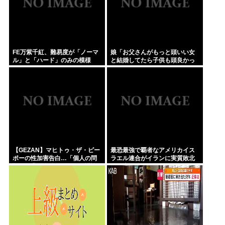
FE万紫千紅、難易度が「ノーマ
娘「お父さんがもっと頭いい女
ル」と「ハード」のみの模様
と結婚してたら子供も頭良かっ
たよ。頭悪いクソ女と結婚して
ごめんなさいって謝れよ」どう
返せばいい？
【GEZAN】マヒトゥ・ザ・ピー
最恐最強で覇者なアメリカイス
ポーの性加害告白…「個人の問
ラエル連合がイランに実質敗北
題か、業界全体の問題か」議論
な理由、分からない
が拡大