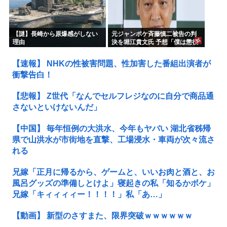
【謎】長崎から原爆感がしない
元ジャンポケ斉藤慎二被告の判
理由
決を堀江貴文氏 予想「僕は懲役
4年求刑され 2年6か月の実刑だ
ったが…」
【速報】 NHKの性被害問題、性加害した番組出演者が
衝撃告白！
【悲報】 Z世代「なんでセルフレジなのに自分で商品通
さないといけないんだ」
【中国】 毎年恒例の大洪水、今年もヤバい 湖北省秭帰
県で山洪水が市街地を直撃、工場浸水・車両が次々流さ
れる
兄嫁「正月に帰るから、ゲームと、いいお肉と酒と、お
風呂グッズの準備しとけよ」寝起きの私「知るかボケ」
兄嫁「キィィィィー！！！！」私「あ…」
【動画】 新型のさすまた、限界突破ｗｗｗｗｗｗ