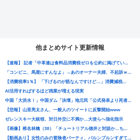
他まとめサイト更新情報
【速報】 記者「中革連は食料品消費税ゼロを公約に掲げてい...
「コンビニ、馬鹿にすんなよ」→あのオーナー夫婦、不起訴ｗ...
【消費税率1％】 「下げるのが筋なんですけど…」消費減税...
AI活用すればするほど残業が増える現実
中国「大洪水！」中国ダム「決壊」地元民「公式発表より死者...
【悲報】山里亮太さん、一般人のツイートに反撃開始www
ゼレンスキー大統領、対日外交に不満か…大使らへ強化指示
【画像】椎名林檎（38）「チュートリアル徳井と対談か…ち...
【動画あり】女性のみの冒険者パーティ、バルンブルンすぎて...