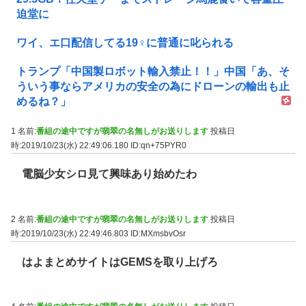
迫堂に
ワイ、エ口配信してる19♀に普通に叱られる
トランプ「中国製ロボット輸入禁止！！」中国「あ、そ
ういう事ならアメリカの安全の為にドローンの輸出も止
めるね？」
1 名前:
番組の途中ですが翡翠の名無しがお送りします
投稿日
時:2019/10/23(水) 22:49:06.180
ID:qn+75PYR0
電脳少女シロ見て興味あり始めたわ
2 名前:
番組の途中ですが翡翠の名無しがお送りします
投稿日
時:2019/10/23(水) 22:49:46.803
ID:MXmsbvOsr
はよまとめサイトはGEMSを取り上げろ