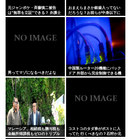
元ジャンポケ・斉藤慎二被告
おまえらまさか銀歯入ってない
は”無罪を立証”できる？ 弁護士
だろうな？お前らが中身以下に
が解説
評価される原因は口開けた時に
見える銀歯
中国製ルーター20機種にバック
男ってマゾになるべきだよな
ドア 外部から完全制御できる機
能が仕込まれていた
マレーシア、相続税も贈与税も
コストコのタダ券がポストに入
金融所得課税もゼロのトリプル
ってた 行くべきなの？石狩か北
ゼロで優秀な移民を海外から集
広島大曲だよな