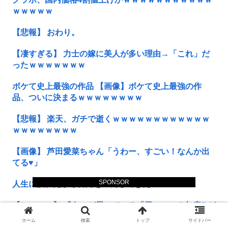
ｗｗｗｗｗ
【悲報】 おわり。
【凄すぎる】 力士の嫁に美人が多い理由→「これ」だ
ったｗｗｗｗｗｗｗ
ボケて史上最強の作品 【画像】ボケて史上最強の作
品、ついに決まるｗｗｗｗｗｗｗｗ
【悲報】 楽天、ガチで逝くｗｗｗｗｗｗｗｗｗｗｗｗ
ｗｗｗｗｗｗｗｗ
【画像】 芦田愛菜ちゃん「うわー、すごい！なんか出
てる♥」
SPONSOR
人生に疲れたから台湾を一周してきた
【ヒエッ…】 『女』が思っている「男」への “本 音” が
コレｗｗｗｗｗｗｗｗｗｗ
ホーム
検索
トップ
サイドバー