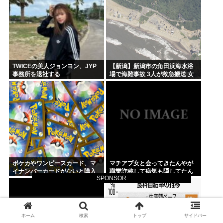
TWICEの美人ジョンヨン、JYP
【新潟】新潟市の角田浜海水浴
事務所を退社する
場で海難事故 3人が救急搬送 女
性と男児が心肺停止 男性は意識
あり
ポケカやワンピースカード、マ
マチアプ女と会ってきたんやが
イナンバーカードがないと購入
職業詐称して病気も隠してたん
SPONSOR
不可能へ
やが
ホーム
検索
トップ
サイドバー