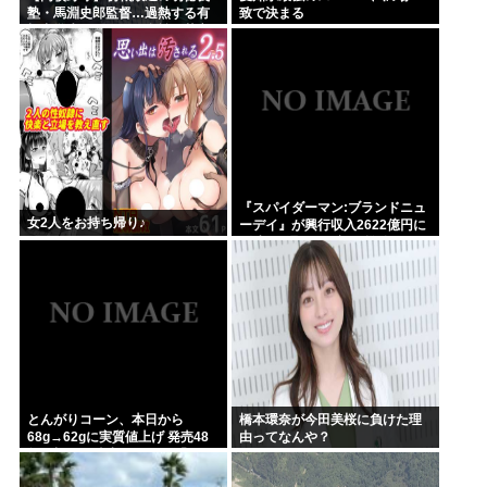
塾・馬淵史郎監督…過熱する有
致で決まる
望中学生のスカウト合戦に苦言
「高校野球が衰退していく」
『スパイダーマン:ブランドニュ
女2人をお持ち帰り♪
ーデイ』が興行収入2622億円に
到達！2週目も好調に推移へ
とんがりコーン、本日から
橋本環奈が今田美桜に負けた理
68g→62gに実質値上げ 発売48
由ってなんや？
年で初の箱縮小 メーカー「CO2
も1067トン削減できます笑」