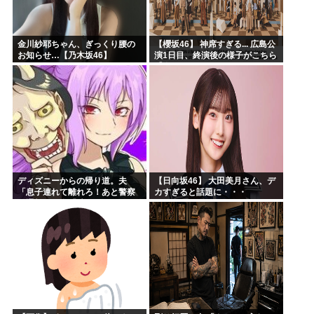
金川紗耶ちゃん、ぎっくり腰の
【櫻坂46】 神席すぎる... 広島公
お知らせ…【乃木坂46】
演1日目、終演後の様子がこちら
【全国ツアー2026 What’s
lonesome?】
ディズニーからの帰り道。夫
【日向坂46】 大田美月さん、デ
「息子連れて離れろ！あと警察
カすぎると話題に・・・
に通報！」私「助けて！」駅員
「どうしました！？」→トンデ
モナイことに…