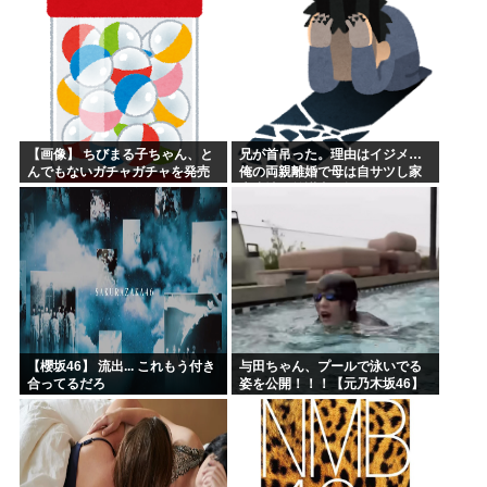
【画像】 ちびまる子ちゃん、と
兄が首吊った。理由はイジメ…
んでもないガチャガチャを発売
俺の両親離婚で母は自サツし家
してしまうｗｗｗｗ
庭崩壊→首謀者を探しだした俺
は会社と妻子を特定→結果、実
刑受けた。子に復讐されるだろ...
【櫻坂46】 流出... これもう付き
与田ちゃん、プールで泳いでる
合ってるだろ
姿を公開！！！【元乃木坂46】