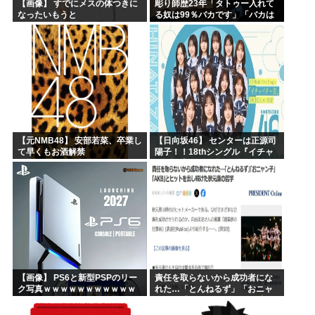
【画像】 すでにメスの体つきに
彫り師歴23年「タトゥー入れて
なったいもうと
る奴は99％バカです」「バカは
5000円が好き」無断キャンセ
ル、挨拶できない、金がない…
客層をぶっちゃけ
【元NMB48】 安部若菜、卒業し
【日向坂46】 センターは正源司
て早くもお酒解禁
陽子！！18thシングル『イチャ
イチャ虫』のフォーメーション
が発表される！
【画像】 PS6と新型PSPのリー
責任を取らないから成功者にな
ク写真ｗｗｗｗｗｗｗｗｗｗｗ
れた…「とんねるず」「おニャ
ｗｗｗｗｗｗｗｗ
ン子」「AKB」とヒットを出し
続けた秋元康の哲学！！！