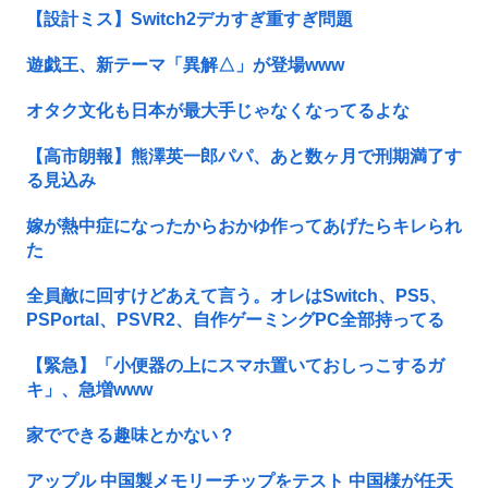
【設計ミス】Switch2デカすぎ重すぎ問題
遊戯王、新テーマ「異解△」が登場www
オタク文化も日本が最大手じゃなくなってるよな
【高市朗報】熊澤英一郎パパ、あと数ヶ月で刑期満了す
る見込み
嫁が熱中症になったからおかゆ作ってあげたらキレられ
た
全員敵に回すけどあえて言う。オレはSwitch、PS5、
PSPortal、PSVR2、自作ゲーミングPC全部持ってる
【緊急】「小便器の上にスマホ置いておしっこするガ
キ」、急増www
家でできる趣味とかない？
アップル 中国製メモリーチップをテスト 中国様が任天