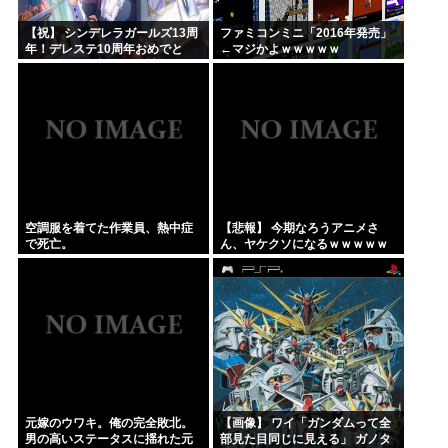
【祝】 シンデレラガールズ13周
ファミコンミニ「2016年発売」
年！デレステ10周年おめでと
←マジかよｗｗｗｗｗ
う！ガチャ更新SSR八神マキ
ノ・イベントSRイヴ、SR望月
聖！
空調服を着てた作業員、熱中症
【悲報】 今期なろうアニメさ
で死亡。
ん、ヤケクソになるｗｗｗｗｗ
元嫁のウワキ。俺の完全敗北。
【画像】 ワイ「ガンダムって全
男の高いステータスに揺れた元
部見た目同じに見える」 ガノタ