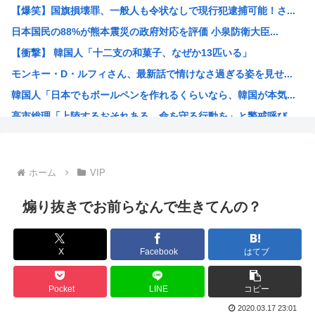
【爆笑】国旗損壊罪、一般人も令状なしで現行犯逮捕可能！さ...
JR東海「夜行」新幹線が初運行 東京―新大阪、4割女性 ...
日本国民の88%が熊本震災の政府対応を評価 小泉防衛大臣...
【原爆の日】中野彰子、高市首相へのヤジを「ゴキブリがいた...
【衝撃】 韓国人「十二支の和菓子、なぜか13匹いる」
中国製のエアコン、ヨーロッパでバカ売れ
モンキー・D・ルフィさん、最新話で情けなさ過ぎる姿を見せ...
【画像】昨日の銀だこ、８８人しか買えない８８円セールでク...
韓国人「日本でもボールペンを作れるくらいなら、韓国が本気...
「日本で1番有名なイギリス人」、これについて少し話そうや
高市総理「上陸するおそれある。命を守る行動を」と警戒呼び...
【画像】付き合いたて彼女「ごめーんちょびっツ散らかってる...
AI絵師による「手描き詐称」、ガチで問題視され始める
英国政府、事前に値上げしてから値引き表示することで割引価...
ホーム
VIP
ハンターハンターのウボォーギン、再評価が進みすぎてもはや...
海外「本当にすごい！」日本が清潔な理由を体験した米大物キ...
煽り抜きでお前らなんで生きてんの？
トー横キッズ、ジャップの大人に失望「相談しても具体的に何...
映画『ブルーロック』さん、大コケ⚽️
X
Facebook
はてブ
性行為の同意のお勉強漫画が192.1万バズ！！！お前らも...
バニー描いたよ?
Pocket
LINE
コピー
無職転生、正ヒロインがフィギュア化www
2020.03.17 23:01