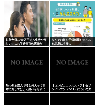
嫁に絶望と失望 → そんな俺を救
「いや全然違うが」
ってくれたのは……..
世帯年収1000万円でも生活が苦
なんでお前ら子供部屋おじさん
しい←これ半分高市の責任だ
を馬鹿にするの
ろ…
Redditを読んでると外人って日
【コンビニエンスストア】セブ
本に対してはよく調べもせずに
ンイレブン（7-11）について知
思い込みで勝手に議論してるよ
っていること
な