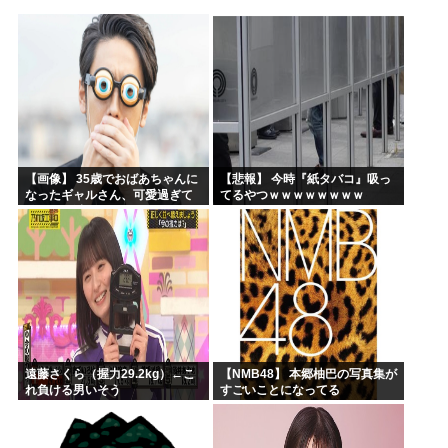
韓国人「日本人が殆ど食べない海産物がこちらです‥」→「島...
日本の牛カツ定食に世界が騒然！←「これは食べたい」（海外...
【急募】暇潰しにおすすめの日常アニメ
片山さつき、高市反逆罪で粛清へwww
イラストレーター「猫のキャラ描きました。全員分かるかな？...
【動画】高市早苗さん、広島の被爆者代表を睨みつけてしまい...
【画像】 35歳でおばあちゃんに
【悲報】 今時『紙タバコ』吸っ
なったギャルさん、可愛過ぎて
てるやつｗｗｗｗｗｗｗｗ
嫉妬不可避w w w w w w w w w w
w
遠藤さくら（握力29.2kg）←こ
【NMB48】 本郷柚巴の写真集が
れ負ける男いそう
すごいことになってる