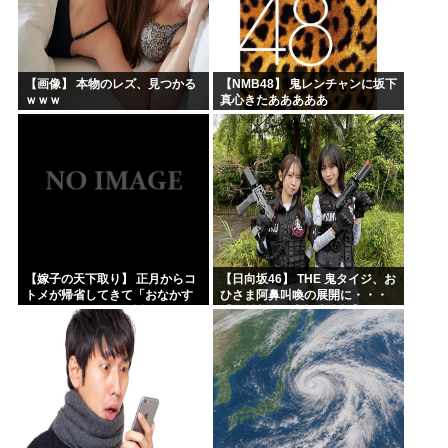
【画像】 本物のレズ、見つかる
【NMB48】 鬼レンチャンに坂下
ｗｗｗ
真心きたあああああ
【嫁子の天下取り】 正月からコ
【日向坂46】 THE 鬼タイジ、お
トメが帰省してきて「おなかす
ひさま阿鼻叫喚の展開に・・・
いたぁ～」と子供に返ってる。
【金村美玖・髙橋未来虹】
旦那もウトメも何もしない。私
にしろって事だよね。でも...