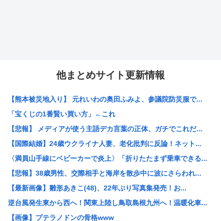
他まとめサイト更新情報
【熊本被災地入り】 元れいわの奥田ふみよ、参議院防災服で...
「宝くじの1番賢い買い方」←これ
【悲報】 メディアが使う主語デカ言葉の正体、ガチでこれだ...
【国際結婚】24歳ウクライナ人妻、老化批判に反論！ネット...
〈満員山手線にベビーカーで炎上〉「折りたたまず乗車できる...
【悲報】38歳男性、交際相手と海岸を散歩中に波にさらわれ...
【最新画像】雛形あきこ(48)、22年ぶり写真集発売！お...
逆台風発生東から西へ！関東上陸し鳥取島根九州へ！温暖化車...
【画像】プテラノドンの骨格www