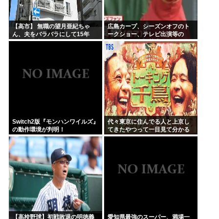
【高市】 無職の望月亜紀ちゃ
広島カープ、シーズンオフのト
ん、夫をバラバラにして15年
ークショー、テレビ出演等の
間、冷凍庫で保存
「副業」を全面禁止www
Switch2版『モンハンワイルズ』
代々東京に住んでる人と上京し
の動作環境が判明！
てきたやつって一目見て分かる
よね。あれなんで？
【高校野球】初戦敗退の明徳義
愛知県最強のスーパー、満場一