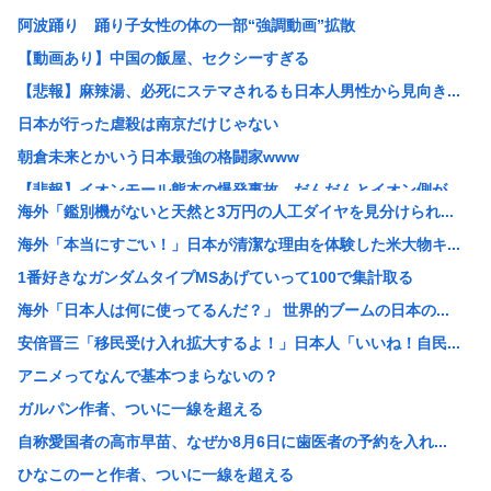
阿波踊り 踊り子女性の体の一部“強調動画”拡散
【動画あり】中国の飯屋、セクシーすぎる
【悲報】麻辣湯、必死にステマされるも日本人男性から見向き...
日本が行った虐殺は南京だけじゃない
朝倉未来とかいう日本最強の格闘家www
【悲報】イオンモール熊本の爆発事故、だんだんとイオン側が...
海外「鑑別機がないと天然と3万円の人工ダイヤを見分けられ...
【画像】 電車ってこうした方が快適じゃね？
海外「本当にすごい！」日本が清潔な理由を体験した米大物キ...
【動画アリ】秋田県職員、ラブホテルから記者会見www
1番好きなガンダムタイプMSあげていって100で集計取る
【悲報】「抱かれたくない男」レジェンドの江頭2:50さん...
海外「日本人は何に使ってるんだ？」 世界的ブームの日本の...
用意した朝食を息子が食べずに注意したら「お母さんの料理は...
安倍晋三「移民受け入れ拡大するよ！」日本人「いいね！自民...
K-POPアイドルの約半数が3年後には姿を消す…損益分岐...
アニメってなんで基本つまらないの？
大阪・新御堂筋の鋼管せり上がり 軟弱地盤での実績ない工法...
ガルパン作者、ついに一線を超える
【悲報】ちいかわ60億円
自称愛国者の高市早苗、なぜか8月6日に歯医者の予約を入れ...
【悲報】少子化担当大臣ワイ「28歳時点で独身の男女を強制...
ひなこのーと作者、ついに一線を超える
【驚愕】『ルパン三世』、初回放送の低迷から再放送32.5...