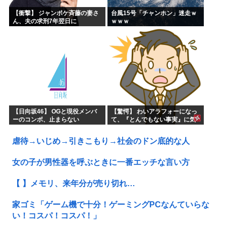
【衝撃】 ジャンポケ斉藤の妻さ
台風15号「チャンホン」迷走ｗ
ん、夫の求刑7年翌日に
ｗｗｗ
Instagram更新しSNS民をザワ
つかせてしまう…
【日向坂46】 OGと現役メンバ
【驚愕】 わいアラフォーになっ
ーのコンボ、止まらない
て、『とんでもない事実』に気
づくｗｗｗｗｗｗｗ
虐待→いじめ→引きこもり→社会のドン底的な人
女の子が男性器を呼ぶときに一番エッチな言い方
【 】メモリ、来年分が売り切れ…
家ゴミ「ゲーム機で十分！ゲーミングPCなんていらな
い！コスパ！コスパ！」