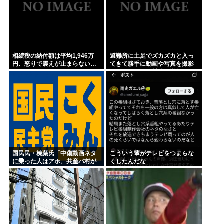
相続税の納付額は平均1,946万
避難所に土足でズカズカと入っ
円、怒りで震えが止まらない…
てきて勝手に動画や写真を撮影
したメディア取材陣、挙句の果
てに要求してきたのは……
国民民・榛葉氏「中傷動画ネタ
こういう輩がテレビをつまらな
に乗った人はアホ、共産パ村が
くしたんだな
『詐欺師』呼ばわりしてるがそ
れも危険」