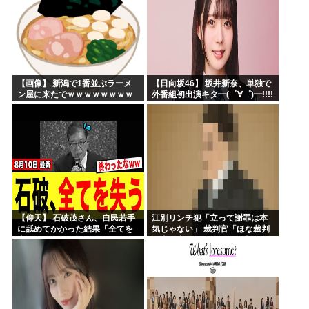
【画像】 新潟で1番並ぶラーメ
【日向坂46】 坂井新奈、単独で
ン屋に来たでｗｗｗｗｗｗｗｗ
外番組初出演キタ━(゜∀゜)━!!!!
【仰天】 石破茂さん、自民若手
江別リンチ犯「立って謝罪は本
に舐めてかかった結果「全てを
気じゃない」 裁判官「ほな裁判
失うｗｗｗｗｗ」
で土下座してないキミは本気じ
ゃないな」