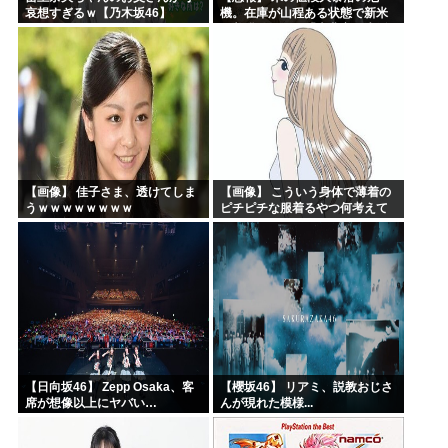
哀想すぎるｗ【乃木坂46】
機。在庫が山程ある状態で新米
の収穫始まる。「米農家が生活
できない」
【画像】 佳子さま、透けてしま
【画像】 こういう身体で薄着の
うｗｗｗｗｗｗｗｗ
ピチピチな服着るやつ何考えて
るんだよ
【日向坂46】 Zepp Osaka、客
【櫻坂46】 リアミ、説教おじさ
席が想像以上にヤバい…
んが現れた模様...