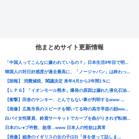
他まとめサイト更新情報
「中国人ってこんなに嫌われているの？」日本生活9年目で明...
韓国人の対日好感度が過去最高に、「ノージャパン」は終わっ...
【朗報】 消費減税、閣議決定 来年4月から2年間1％に
【ＬＰＧ】「イオンモール熊本」爆発の原因は漏れた液化石油...
【衝撃】田舎のヤンキー、とんでもない事が判明するwww ...
【画像】広島市長のスピーチを聞いてる時の高市早苗の顔ww...
白バイ女性隊員、鈴鹿サーキットでカーブを曲がりきれず転倒...
日本のレ●プ件数、急増…www 日本人の性欲は異常
【画像】細身のイギリスの女の子(23)「体を使って話しま...