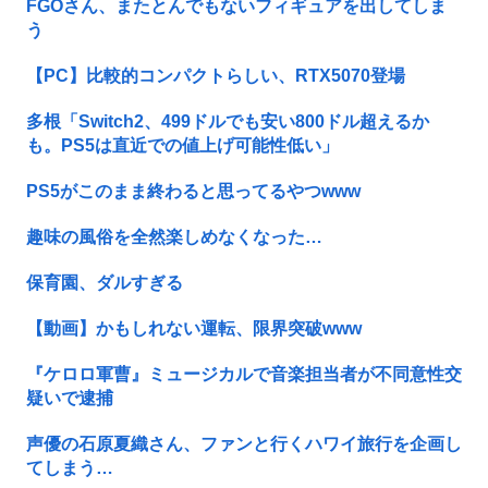
FGOさん、またとんでもないフィギュアを出してしま
う
【PC】比較的コンパクトらしい、RTX5070登場
多根「Switch2、499ドルでも安い800ドル超えるか
も。PS5は直近での値上げ可能性低い」
PS5がこのまま終わると思ってるやつwww
趣味の風俗を全然楽しめなくなった…
保育園、ダルすぎる
【動画】かもしれない運転、限界突破www
『ケロロ軍曹』ミュージカルで音楽担当者が不同意性交
疑いで逮捕
声優の石原夏織さん、ファンと行くハワイ旅行を企画し
てしまう…