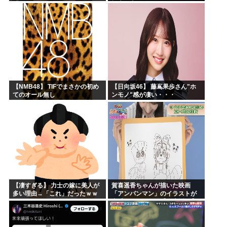
「ほいっ見積もりな！」ワイ
松本人志さんとのツーショット
「金額おかしくね？」←お前ら
が完全に別人だとネット騒然！
もそう思うよな？？？？？
「マジで誰かわからん」...
【NMB48】 TIFでまさかの初め
【日向坂46】 藤嶌果歩さん"ホ
てのオール無し
ンモノ"感が凄い・・・
【凄すぎる】 力士の嫁に美人が
賀喜遥香ちゃんが描いた映画
多い理由→「これ」だったｗｗ
「アンパンマン」のイラストが
ｗｗｗｗｗ
上手すぎる！！！【乃木坂46】