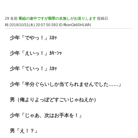
29 名前:
番組の途中ですが翡翠の名無しがお送りします
投稿日
時:2019/10/31(木) 20:07:50.583
ID:ffkxnGk60HLWN
少年「でやっ！」ｽｶｯ
少年「えいっ！」ｶｷｰﾝｯ
少年「ていっ！」ｽｶｯ
少年「半分ぐらいしか当てられませんでした……」
男（俺よりよっぽどすごいじゃねえか）
少年「じゃあ、次はお手本を！」
男「え！？」