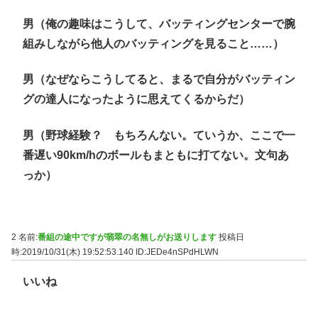
男（俺の趣味はこうして、バッティングセンターで腕
組みしながら他人のバッティングを見ること……）
男（なぜならこうしてると、まるで自分がバッティン
グの達人になったように思えてくるからだ）
男（野球経験？ もちろんない。ていうか、ここで一
番遅い90km/hのボールもまともに打てない。文句あ
っか）
2 名前:
番組の途中ですが翡翠の名無しがお送りします
投稿日
時:2019/10/31(木) 19:52:53.140
ID:JEDe4nSPdHLWN
いいね