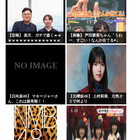
【悲報】 楽天、ガチで逝くｗｗ
【画像】 芦田愛菜ちゃん「うわ
ｗｗｗｗｗｗｗｗｗｗｗｗｗｗ
ー、すごい！なんか出てる♥」
ｗｗｗｗ
【日向坂46】 マネージャーさ
【元櫻坂46】 上村莉菜、元気そ
ん、これは超有能！！
うで何より