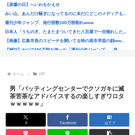
【原爆の日】へいわをかえせ
職場の貸本の習慣が、本を大事にしないおばさんのせいで無く...
みい山、あんだけ騒ぎになってるのに未だにどこのメディアも...
グラボ、国内価格4割値上げかwww
週刊少年ジャンプ、発行部数100万部割れwww
原爆投下81年
日本人「うちの犬、たまたまついてきた八百屋で一目惚れした...
「おっちゃん女の子になってスクール水着を着たいねん」60...
【画像】広島市長のスピーチを聞いてる時の高市早苗の顔ww...
警察官が60歳のおじいちゃんを射◯する動画が流出しやりす...
【雑誌】かつて650万部を誇った「週刊少年ジャンプ」、発...
ワイ、キンタマが腫れ上がって入院するも切開排膿で無事しな...
かのかりとかいう誰が見てるのか謎の漫画www
原爆投下81年
ホーム
VIP
海外「全部日本の真似だったのか…」 日本の普通のテレビ番...
海外「まるでトランプ」FIFAがW杯開催都市と結んだ約束...
男「バッティングセンターでクソガキに滅
7時間かけて描いたHな糸会がこちら
茶苦茶なアドバイスするの楽しすぎワロタ
ｗｗｗｗｗ」
Win95開発者「日本でITが3Kと呼ばれるのは企業が根...
海外「その通り！」日本人ならどこでも発展させると語る世界...
【1966年】 母の日に9歳の息子が帰らなかった——容疑...
X
Facebook
はてブ
日本人「うちの犬、たまたまついてきた八百屋で一目惚れした...