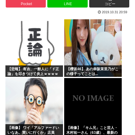
Pocket
LINE
コピー
海外「まるでトランプ」FIFAがW杯開催都市と結んだ約束...
2019.10.31 20:59
海外「全部日本の真似だったのか…」 日本の普通のテレビ番...
お絵描きリレーってなんぞや
【海外の反応】 なぜイチローはあんなに敬遠四球が多かった...
平野綾とかいう女声優についてお前らが知ってることwww
みいちゃんと山田さんの漫画の作者なんでこんなに嫌われてる...
【悲報】 有吉、一般人に「ド正
【櫻坂46】 あの幸阪茉里乃がこ
論」を叩きつけて炎上ｗｗｗｗ
の様子ってことは...
ｗｗｗｗ
【画像】 ワイ「アルファードい
【画像】 「キム兄」こと芸人・
いなあ。買いに行くか」店員
木村祐一さん（63歳）、最新の