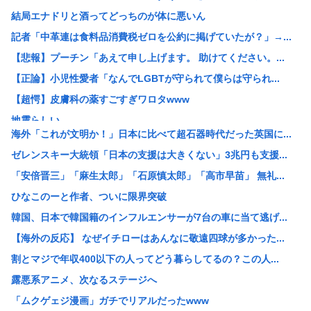
結局エナドリと酒ってどっちのが体に悪いん
記者「中革連は食料品消費税ゼロを公約に掲げていたが？」→...
【悲報】プーチン「あえて申し上げます。 助けてください。...
【正論】小児性愛者「なんでLGBTが守られて僕らは守られ...
【超愕】皮膚科の薬すごすぎワロタwww
地震らしい
海外「これが文明か！」日本に比べて超石器時代だった英国に...
【画像】松本人志さん、大勢の若いファンに囲まれてご満悦
ゼレンスキー大統領「日本の支援は大きくない」3兆円も支援...
【画像】田舎のオフィスレディのTikTok、えっちすぎる
「安倍晋三」「麻生太郎」「石原慎太郎」「高市早苗」 無礼...
韓国人「日本で新発売Galaxy Z Foldが売り切れ...
ひなこのーと作者、ついに限界突破
【画像】辻希空ちゃん、顔だけで普通に使える
韓国、日本で韓国籍のインフルエンサーが7台の車に当て逃げ...
地球に落下する人工衛星のアルミニウムが大気に及ぼす影響を...
【海外の反応】 なぜイチローはあんなに敬遠四球が多かった...
【朗報】みいちゃんと山田さん、大物漫画家たちから絶賛され...
割とマジで年収400以下の人ってどう暮らしてるの？この人...
【画像】ワイがBBA先輩から送られてきたライン、見るに耐...
露悪系アニメ、次なるステージへ
【予算100万】 市長「特定外来生物クビアカは気持ち悪い...
「ムクゲェジ漫画」ガチでリアルだったwww
日本の伝統文化『花火大会』、この5年で4分の1が消滅して...