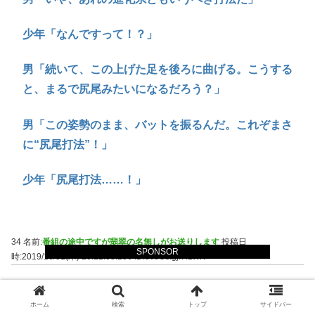
少年「なんですって！？」
男「続いて、この上げた足を後ろに曲げる。こうする
と、まるで尻尾みたいになるだろう？」
男「この姿勢のまま、バットを振るんだ。これぞまさ
に“尻尾打法”！」
少年「尻尾打法……！」
34 名前:
番組の途中ですが翡翠の名無しがお送りします
投稿日
SPONSOR
時:2019/10/31(木) 20:12:08.256
ID:eveOstgjrHLWN
これはひどい
ホーム
検索
トップ
サイドバー