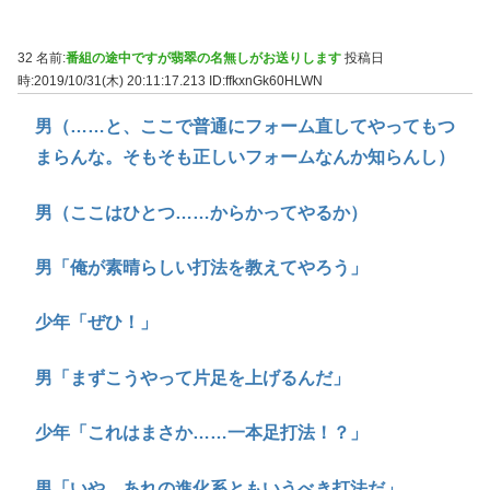
32 名前:
番組の途中ですが翡翠の名無しがお送りします
投稿日
時:2019/10/31(木) 20:11:17.213
ID:ffkxnGk60HLWN
男（……と、ここで普通にフォーム直してやってもつ
まらんな。そもそも正しいフォームなんか知らんし）
男（ここはひとつ……からかってやるか）
男「俺が素晴らしい打法を教えてやろう」
少年「ぜひ！」
男「まずこうやって片足を上げるんだ」
少年「これはまさか……一本足打法！？」
男「いや、あれの進化系ともいうべき打法だ」