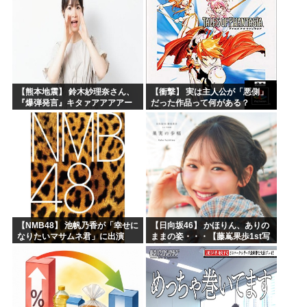
【熊本地震】 鈴木紗理奈さん、
【衝撃】 実は主人公が「悪側」
『爆弾発言』キタァアアアアー
だった作品って何がある？
ーーーーー！！
【NMB48】 池帆乃香が「幸せに
【日向坂46】 かほりん、ありの
なりたいマサムネ君」に出演
ままの姿・・・【藤嶌果歩1st写
真集】