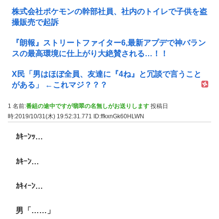
株式会社ポケモンの幹部社員、社内のトイレで子供を盗
撮販売で起訴
『朗報』ストリートファイター6,最新アプデで神バラン
スの最高環境に仕上がり大絶賛される…！！
X民「男はほぼ全員、友達に『4ね』と冗談で言うこと
がある」 ←これマジ？？？
1 名前:
番組の途中ですが翡翠の名無しがお送りします
投稿日
時:2019/10/31(木) 19:52:31.771
ID:ffkxnGk60HLWN
ｶｷｰﾝｯ…
ｶｷｰﾝ…
ｶｷｨｰﾝ…
男「……」