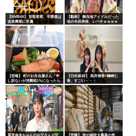
【NMB48】 安部若菜、卒業後は
【動画】 御当地アイドルだった
吉本興業に所属
頃の今田美桜、レベチｗｗｗｗ
ｗｗｗｗｗｗｗｗｗｗｗｗｗｗ
【悲報】 町のお弁当屋さん「申
【日向坂46】 高井俐香×鶴崎仁
し訳ないが消費税1%になったら
香、すごい・・・
その分商品代を値上げするわ」
冨里奈央ちゃんのお父さんが可
【悲報】 米の値段大暴落の危