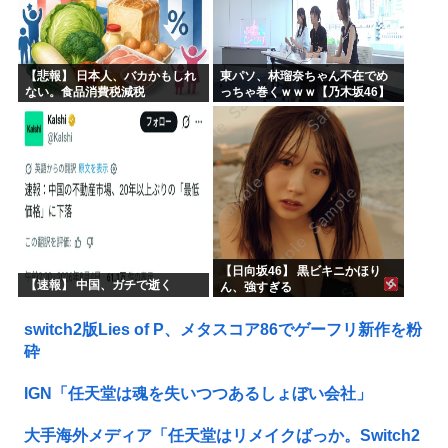
【悲報】 日本人、バカかもしれ
東パソ、林瑠奈ちゃん不在でめ
ない。食品消費税減税
っちゃ巻くｗｗｗ【乃木坂46】
（8%→1%）に93.2%の国民が
賛成してしまう
【日向坂46】 黒ビキニかほり
【速報】 中国、ガチで逝く
ん、強すぎる
switch2版Lies of P、メタスコア86でゲーフリ新作を粉
砕
IGN「任天堂は魂を失いつつあるしょぼい会社」
大手海外メディア「任天堂はリメイクばっか。Switch2