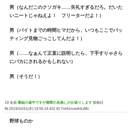
男（なんだこのクソガキ……失礼すぎるだろ。だいた
いニートじゃねえよ！ フリーターだよ！）
男（バイトまでの時間ヒマだから、いつもここでバッ
ティング見物ごっこしてんだよ！）
男（……なぁんて正直に説明したら、下手すりゃさら
にバカにされるかもしれない）
男（そうだ！）
19 名前:
番組の途中ですが翡翠の名無しがお送りします
投稿日
時:2019/10/31(木) 19:56:19.452
ID:7nHl2ncedHLWN
野球ものか