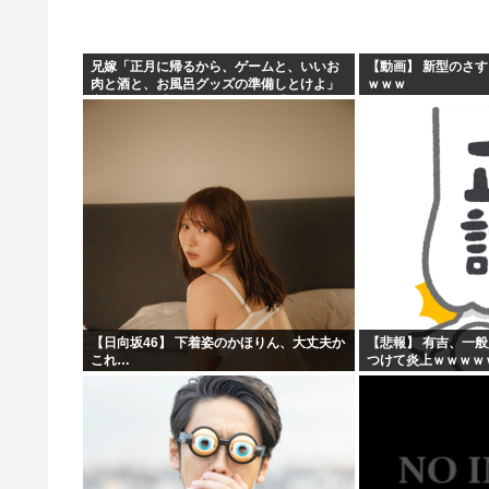
原爆投下81年
「おっちゃん女の子になってスクール水着を着たいねん」
兄嫁「正月に帰るから、ゲームと、いいお
【動画】 新型のさ
肉と酒と、お風呂グッズの準備しとけよ」
ｗｗｗ
警察官が60歳のおじいちゃんを射◯する動画が流出しや
寝起きの私「知るかボケ」兄嫁「キィィィ
ィー！！！！」私「あ…」
ワイ、キンタマが腫れ上がって入院するも切開排膿で無事
【日向坂46】 下着姿のかほりん、大丈夫か
【悲報】 有吉、一
これ…
つけて炎上ｗｗｗｗ