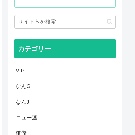
はあんなに敬遠四球が多かった...
てお前らが知ってることwww
作者なんでこんなに嫌われてる...
カテゴリー
VIP
なんG
なんJ
ニュー速
嫌儲