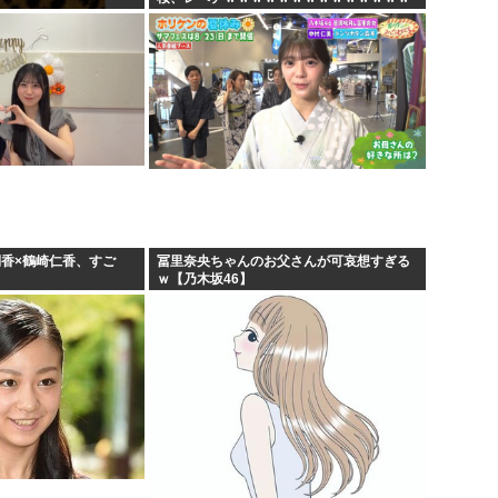
ｗｗｗｗ
俐香×鶴崎仁香、すご
冨里奈央ちゃんのお父さんが可哀想すぎる
ｗ【乃木坂46】