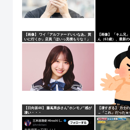
【画像】 ワイ「アルファードいいなあ。買
【画像】 「キム兄
いに行くか」店員「ほいっ見積もりな！」
ん（63歳）、最新
ワイ「金額おかしくね？」←お前らもそう
ショットが完全に別
思うよな？？？？？
「マジで誰かわからん」
【日向坂46】 藤嶌果歩さん"ホンモノ"感が
【凄すぎる】 力士
凄い・・・
→「これ」だったｗ