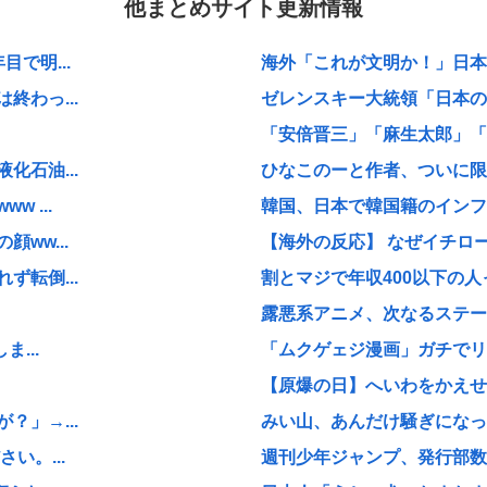
他まとめサイト更新情報
で明...
海外「これが文明か！」日本に
わっ...
ゼレンスキー大統領「日本の支
「安倍晋三」「麻生太郎」「石
石油...
ひなこのーと作者、ついに限
 ...
韓国、日本で韓国籍のインフル
ww...
【海外の反応】 なぜイチロー
転倒...
割とマジで年収400以下の人
露悪系アニメ、次なるステー
...
「ムクゲェジ漫画」ガチでリ
【原爆の日】へいわをかえせ
」→...
みい山、あんだけ騒ぎになって
い。...
週刊少年ジャンプ、発行部数1