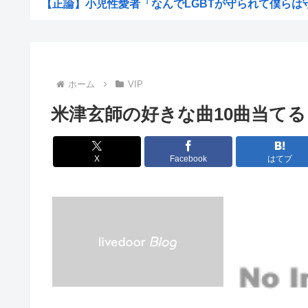
【正論】小児性愛者「なんでLGBTが守られて僕らは守ら
【超愕】皮膚科の薬すごすぎワロタwww
地震らしい
【画像】松本人志さん、大勢の若いファンに囲まれて
ホーム
VIP
【画像】田舎のオフィスレディのTikTok、えっちす
米津玄師の好きな曲10曲当てる
韓国人「日本で新発売Galaxy Z Foldが売り切れ...
【画像】辻希空ちゃん、顔だけで普通に使える
X
Facebook
はてブ
地球に落下する人工衛星のアルミニウムが大気に及ぼす影
【朗報】みいちゃんと山田さん、大物漫画家たちから絶賛
【画像】ワイがBBA先輩から送られてきたライン、見る
【予算100万】 市長「特定外来生物クビアカは気持ち悪い
日本の伝統文化『花火大会』、この5年で4分の1が消滅し
職場の貸本の習慣が、本を大事にしないおばさんのせいで
グラボ、国内価格4割値上げかwww