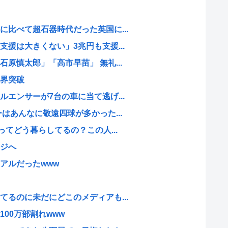
比べて超石器時代だった英国に...
援は大きくない」3兆円も支援...
原慎太郎」「高市早苗」 無礼...
界突破
エンサーが7台の車に当て逃げ...
はあんなに敬遠四球が多かった...
ってどう暮らしてるの？この人...
ジへ
アルだったwww
るのに未だにどこのメディアも...
00万部割れwww