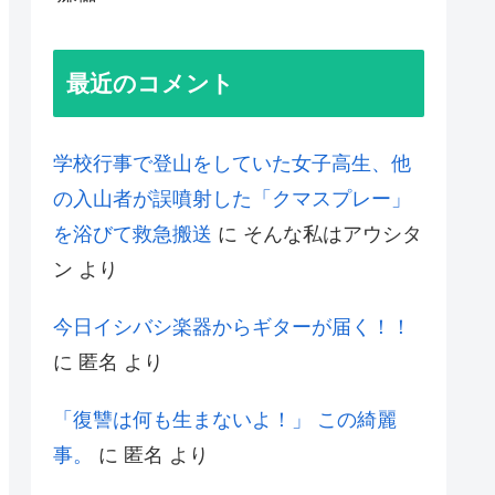
最近のコメント
学校行事で登山をしていた女子高生、他
の入山者が誤噴射した「クマスプレー」
を浴びて救急搬送
に
そんな私はアウシタ
ン
より
今日イシバシ楽器からギターが届く！！
に
匿名
より
「復讐は何も生まないよ！」 この綺麗
事。
に
匿名
より