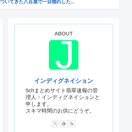
いてきた八百屋で一目惚れした...
聞いてる時の高市早苗の顔ww...
った「週刊少年ジャンプ」、発...
のか謎の漫画www
ABOUT
か…」 日本の普通のテレビ番...
AがW杯開催都市と結んだ約束...
がこちら
Kと呼ばれるのは企業が根...
インディグネイション
どこでも発展させると語る世界...
5chまとめサイト翡翠速報の管
理人・インディグネイションと
息子が帰らなかった——容疑...
申します。
いてきた八百屋で一目惚れした...
スキマ時間のお供にどうぞ。
AがW杯開催都市と結んだ約束...
か…」 日本の普通のテレビ番...