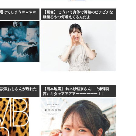
、透けてしまうｗｗｗｗ
【画像】 こういう身体で薄着のピチピチな
服着るやつ何考えてるんだよ
、説教おじさんが現れた
【熊本地震】 鈴木紗理奈さん、『爆弾発
言』キタァアアアアーーーーーー！！