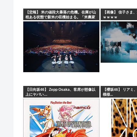
【悲報】 米の値段大暴落の危機。在庫が山
【画像】 佳子さま
程ある状態で新米の収穫始まる。「米農家
ｗｗｗｗ
が生活できない」
【日向坂46】 Zepp Osaka、客席が想像以
【櫻坂46】 リアミ
上にヤバい…
模様...