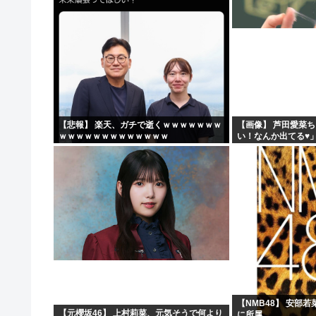
【悲報】 楽天、ガチで逝くｗｗｗｗｗｗｗ
【画像】 芦田愛菜
ｗｗｗｗｗｗｗｗｗｗｗｗｗ
い！なんか出てる♥
【NMB48】 安部
【元櫻坂46】 上村莉菜、元気そうで何より
に所属