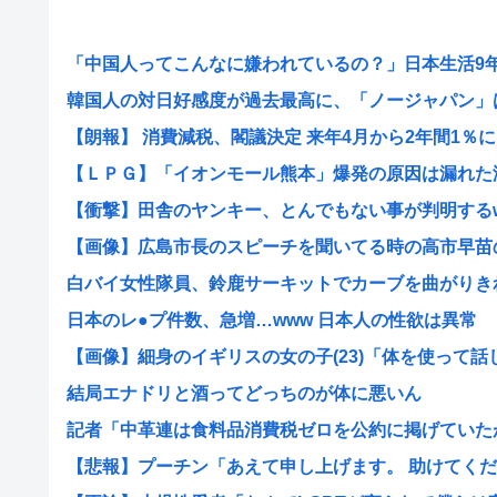
「中国人ってこんなに嫌われているの？」日本生活9年目
韓国人の対日好感度が過去最高に、「ノージャパン」は終
【朗報】 消費減税、閣議決定 来年4月から2年間1％に
【ＬＰＧ】「イオンモール熊本」爆発の原因は漏れた液化
【衝撃】田舎のヤンキー、とんでもない事が判明するwww
【画像】広島市長のスピーチを聞いてる時の高市早苗の顔
白バイ女性隊員、鈴鹿サーキットでカーブを曲がりきれず
日本のレ●プ件数、急増…www 日本人の性欲は異常
【画像】細身のイギリスの女の子(23)「体を使って話しま
結局エナドリと酒ってどっちのが体に悪いん
記者「中革連は食料品消費税ゼロを公約に掲げていたが？
【悲報】プーチン「あえて申し上げます。 助けてくださ