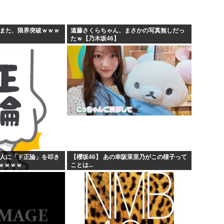
お絵描きリレーってなんぞや
60...
【海外の反応】 なぜイチロー
すまた、限界突破ｗｗｗ
遠藤さくらちゃん、まさかの写真無しだっ
たｗ【乃木坂46】
りす...
平野綾とかいう女声優につい
しな...
みいちゃんと山田さんの漫画の
般人に「ド正論」を叩き
【櫻坂46】 あの幸阪茉里乃がこの様子って
ｗｗｗｗ
ことは...