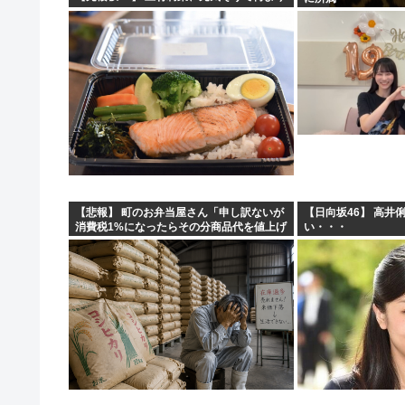
【悲報】 町のお弁当屋さん「申し訳ないが
【日向坂46】 高井
消費税1%になったらその分商品代を値上げ
い・・・
するわ」