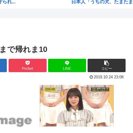
れ...
日本人「うちの犬、たまたまつ
【画像】広島市長のスピーチを
【雑誌】かつて650万部を誇
ご満悦
かのかりとかいう誰が見てる
ぎる
原爆投下81年
まで帰れま10
海外「全部日本の真似だったの
海外「まるでトランプ」FIF
Pocket
LINE
コピー
響を...
7時間かけて描いたHな糸会
2019.10.24 23:08
され...
Win95開発者「日本でITが3
に耐...
海外「その通り！」日本人なら
...
【1966年】 母の日に9歳の
て...
日本人「うちの犬、たまたまつ
無く...
海外「まるでトランプ」FIF
海外「全部日本の真似だったの