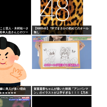
」こと芸人・木村祐一さ
【NMB48】 TIFでまさかの初めてのオール
の松本人志さんとのツー
無し
人だとネット騒然！
...
の嫁に美人が多い理由
賀喜遥香ちゃんが描いた映画「アンパンマ
ｗｗｗｗｗｗ
ン」のイラストが上手すぎる！！！【乃木
坂46】