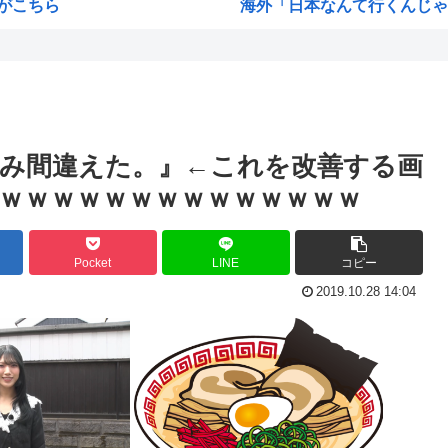
がこちら
海外「日本なんて行くんじゃな
ちいかわ映画見てきたんや
オw...
熊本県民「俺たち逆らわねえだ
・・...
お絵描きAIくん、読む本が決
ww
お前らお盆の準備をしたか？国
み間違えた。』←これを改善する画
優待生活
韓国人「悲報：FIFA会長にさえ
ｗｗｗｗｗｗｗｗｗｗｗｗｗｗ
韓国人「日本のサッカー協会も
小泉進次郎「北朝鮮に厳重に
Pocket
LINE
コピー
c...
今期アニメ、無職さよララ乙女
2019.10.28 14:04
部...
日本さん食料自給率が過去最低に
す...
韓国、日本の新しい防衛白書に
計を...
トランプ大統領、イランとの戦
ク...
海外の反応：韓国サッカー協
と...
「作り込んである高尚アニメ」