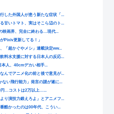
した外国人が患う新たな症状「...
甘いトマト、実はそこら辺のト...
の映画界、完全に終わる…現代...
Pixiv更新してる！」
「超かぐやメシ」連載決定ww...
料水支援に対する日本人の反応...
本人、40cmデカい相手...
んでアニメ化の前と後で意見が...
ない飛行能力」発言の謎が遂に...
0円…コストは2万以上…...
り演技力鍛えろよ」とアニメフ...
酷かったのは00年代、こうい...