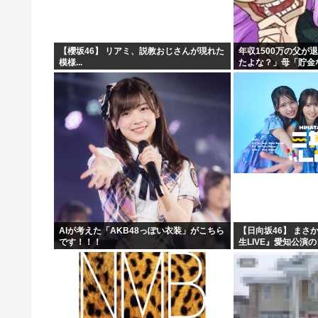
【櫻坂46】 リアミ、説教おじさんが現れた
年収1500万の父が
模様...
たよな？」母「貯金
「全部なくなったの
に家族騒然となり…
AIが考えた「AKB48っぽい衣装」がこちら
【日向坂46】 まさ
です！！！
生LIVE』愛知公演