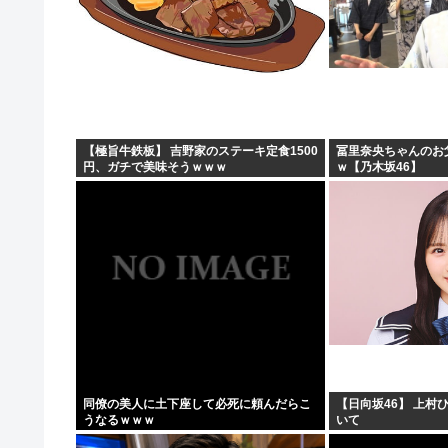
【極旨牛鉄板】 吉野家のステーキ定食1500
冨里奈央ちゃんのお
円、ガチで美味そうｗｗｗ
ｗ【乃木坂46】
同僚の美人に土下座して必死に頼んだらこ
【日向坂46】 上村
うなるｗｗｗ
いて