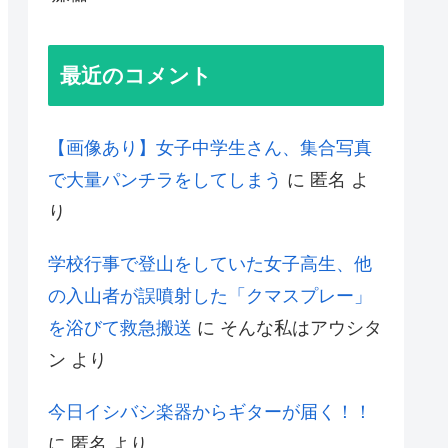
最近のコメント
【画像あり】女子中学生さん、集合写真
で大量パンチラをしてしまう
に
匿名
よ
り
学校行事で登山をしていた女子高生、他
の入山者が誤噴射した「クマスプレー」
を浴びて救急搬送
に
そんな私はアウシタ
ン
より
今日イシバシ楽器からギターが届く！！
に
匿名
より