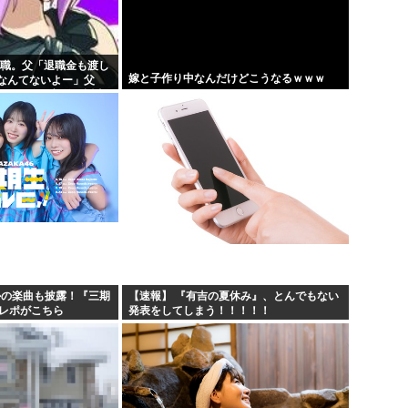
退職。父「退職金も渡し
嫁と子作り中なんだけどこうなるｗｗｗ
なんてないよー」父
！？」→予想外の返事
かの楽曲も披露！『三期
【速報】 『有吉の夏休み』、とんでもない
のレポがこちら
発表をしてしまう！！！！！