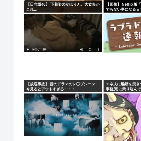
【日向坂46】 下着姿のかほりん、大丈夫か
【画像】 Netfli
これ…
でもない事になるｗ
【放送事故】 昔のドラマのレ◯プシーン、
エネ夫に離婚を突き
今見るとアウトすぎる・・・
事務所)に乗り込んで
律相談です。母の薦
た」と言っているが、.