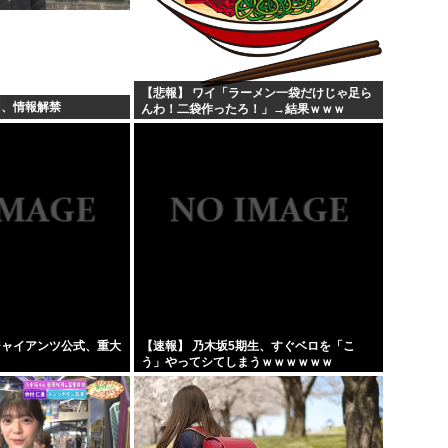
トランプ「悪夢のオバマ政権
うい...
ひなこのーと作者、顔と一緒
を逮...
中国新聞「高市総理は非核三原
【悲報】 ワイ「ラーメン一袋だけじゃ足ら
羽、情報解禁
んわ！二袋作ったろ！」→結果ｗｗｗ
韓国人「現在の日本の沖縄のス
ジャイアンツ公式、重大
【速報】 乃木坂5期生、すぐベロを「こ
う」やってシてしまうｗｗｗｗｗｗ