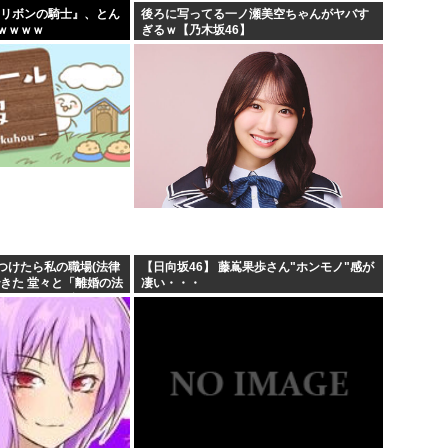
x版『リボンの騎士』、とん
後ろに写ってる一ノ瀬美空ちゃんがヤバす
ｗｗｗｗ
ぎるｗ【乃木坂46】
つけたら私の職場(法律
【日向坂46】 藤嶌果歩さん"ホンモノ"感が
きた 堂々と「離婚の法
凄い・・・
めでこちらに参りまし
..