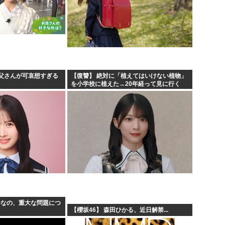
父さんが可哀想すぎる
【復讐】 絶対に「植えてはいけない植物」
を小学校に植えた→20年経って見に行く
と…「！？」衝撃の光景が・・・
ひなの、重大な問題につ
【櫻坂46】 森田ひかる、近日解禁...