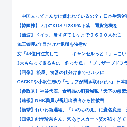
「中国人ってこんなに嫌われているの？」日本生活9年目
【韓国株】 7月のKOSPI 28.9％下落…通貨危機を...
【熱波】ドイツ、暑すぎて１ヶ月で９６００人死亡
施工管理2年目だけど退職を決意w
女「43億円注文して………キャンセルっと！」←こいつ
3大もらって困るもの「釣った魚」「プリザーブドフ
【画像】 松屋、食器の仕分けまでセルフに
GACKTや小沢仁志の「セリフが聞き取れない」 日本語作
【参政党】神谷代表、食料品の消費減税「天下の愚策だ」
【速報】NHK職員が番組出演者から性被害
【衝撃】れいわ新選組、「いのちの党」に党名変更 天畠
【画像】能年玲奈さん、穴あきスカート姿が強すぎてネッ