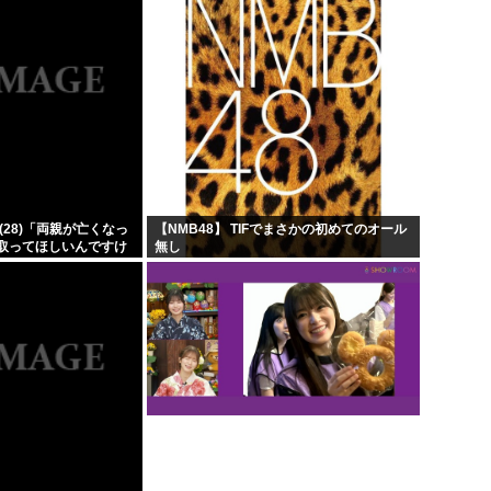
(28)「両親が亡くなっ
【NMB48】 TIFでまさかの初めてのオール
取ってほしいんですけ
無し
したヒキニートを引き
...