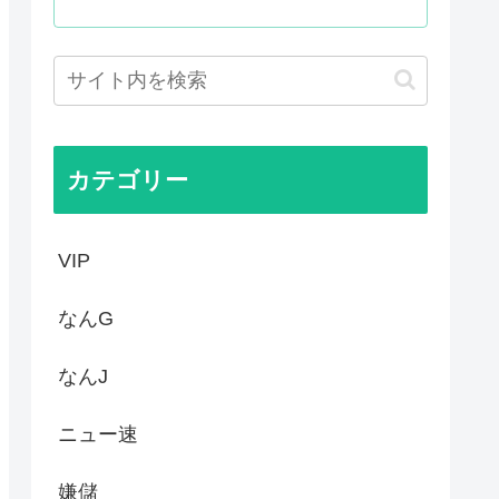
！景気が悪いのはオバマのせい」
に乳首を晒すも抜けない
則堅持をはっきり言わなかった...
ーパーは台風のおかげでこうな...
カテゴリー
VIP
なんG
なんJ
ニュー速
嫌儲