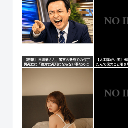
【悲報】 玉川徹さん、警官の発泡での包丁
【人工障がい者】 甥
男死亡に「絶対に死刑にならない罪なのに
たんで僕のこと引き
警察が死刑にした！」 → 元警官のマジレス
ど！」なんでいい年
がコチラ → ………
取らなきゃいけないんだ