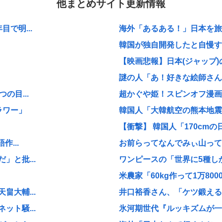
他まとめサイト更新情報
で明...
海外「あるある！」日本を旅行
韓国が独自開発したと自慢する
【映画悲報】日本(ジャップ)
謎の人「あ！好きな絵師さんが
の目...
超かぐや姫！スピンオフ漫画、
ラワー」
韓国人「大韓航空の熊本地震飲
【衝撃】 韓国人「170cmの日
...
お前らってなんでみぃ山ってな
と批...
ワンピースの「世界に5種しか
米農家「60kg作って1万800
大輔...
井口裕香さん、「ケツ鍛えるよ
ト騒...
氷河期世代『ルッキズムが一番