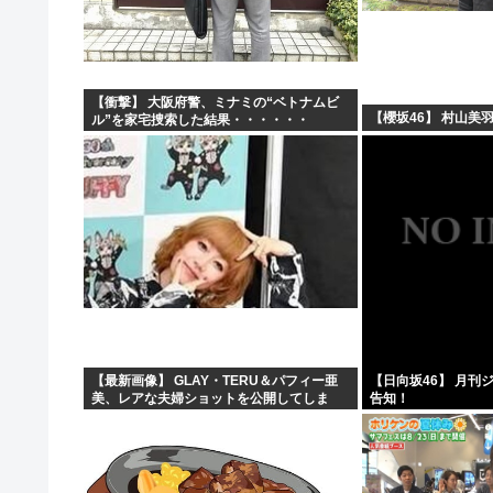
危険物乙4さん合格率30%の難関試験になる
氷河期世代『ルッキズムが一番酷かったのは00年代、こ
女子中学生をカッターナイフで脅し性的暴行か 56歳男
【衝撃】 大阪府警、ミナミの“ベトナムビ
【櫻坂46】 村山美
ル”を家宅捜索した結果・・・・・・
高市早苗、また経歴にウソが判明
【最新画像】 GLAY・TERU＆パフィー亜
【日向坂46】 月刊
美、レアな夫婦ショットを公開してしま
告知！
う！