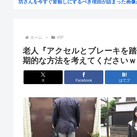
坊さんを今すぐ皆殺しにするべき理由が詰まった画像
台風15号「チャンホン」東日本の盆休み潰す
【画像】「新しい学校のリーダーズ」のパロセクシービデ
【困惑】株資産7億円あるのに交通も食事も服も全部優待
ホーム
VIP
【画像】高市早苗さん、殺されることに怯え始めるw
老人『アクセルとブレーキを踏
【困惑】資産7億円あるのに、移動も食事も服も株主
期的な方法を考えてくださいｗ
【画像】高市早苗、殺されることに怯え始める
【画像】飛行機の隣の客に手コキされたイケメンwww
X
Facebook
はてブ
券売機でチンタラしてる鈍感日本人、ガチで増える。197
【衝撃】50代女性、京大病院で脳腫瘍手術→“腫瘍の無い
【画像】ディズニーのおいなり巻（600円）、流石にアレ
小学生の時、廊下を走ったときの危険性と利点について統
古いパソコンのUSBに挿すだけで復活&高速化するマジッ
中国、止められないEV製造 売れず在庫山積み「売れたこ