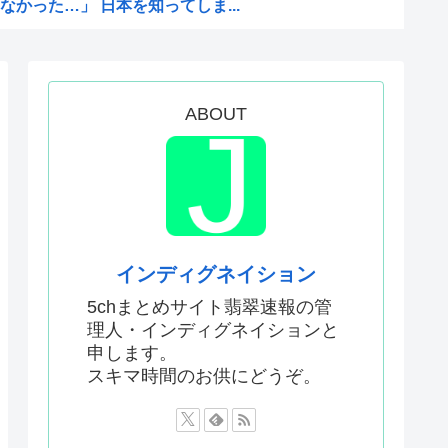
かった…」 日本を知ってしま...
がバッドエンドすぎん？
ぁ！自民党様に従いますだぁ！...
まらない、可愛い女の子も作れ...
ABOUT
父安倍晋三が天国から帰ってく...
2002年W杯で韓国が審...
性接待やってるんじゃないです...
抗議し、強く非難した」
怪獣ヤニねこ鉄ジャン天幕きみ...
インディグネイション
 25年度37% 主要先進...
5chまとめサイト翡翠速報の管
理人・インディグネイションと
対する当てつけで、日本の制止...
申します。
闘「近く終結するだろう」と表...
スキマ時間のお供にどうぞ。
会、国際審判員らを性接待
なんかよりも「心の揺れ動く少...