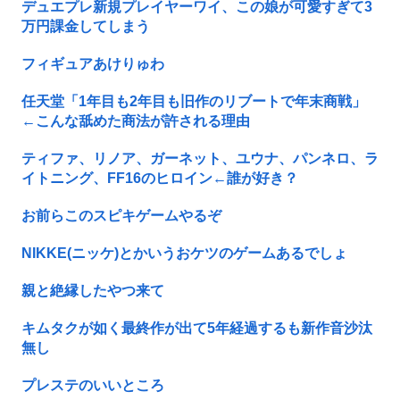
デュエプレ新規プレイヤーワイ、この娘が可愛すぎて3
万円課金してしまう
フィギュアあけりゅわ
任天堂「1年目も2年目も旧作のリブートで年末商戦」
←こんな舐めた商法が許される理由
ティファ、リノア、ガーネット、ユウナ、パンネロ、ラ
イトニング、FF16のヒロイン←誰が好き？
お前らこのスピキゲームやるぞ
NIKKE(ニッケ)とかいうおケツのゲームあるでしょ
親と絶縁したやつ来て
キムタクが如く最終作が出て5年経過するも新作音沙汰
無し
プレステのいいところ