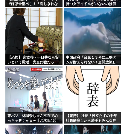
でほぼ全部出し！「隠しきれな
持つ女アイドルがいないのは何
い美貌」とSNSざわつく
故なのか？
【恐怖】 家族葬・一日葬なら安
中国政府「台風１３号に三峡ダ
いという風潮、完全に嘘だっ
ムが耐えられない！全開放流し
た・・・・
ろ！」⇒ 下流域の街が壊滅状態
ｗｗｗｗｗ
東パソ、林瑠奈ちゃん不在でめ
【驚愕】 社長「役立たずの中年
っちゃ巻くｗｗｗ【乃木坂46】
社員解雇したら若手もみんな辞
めてしまった…」