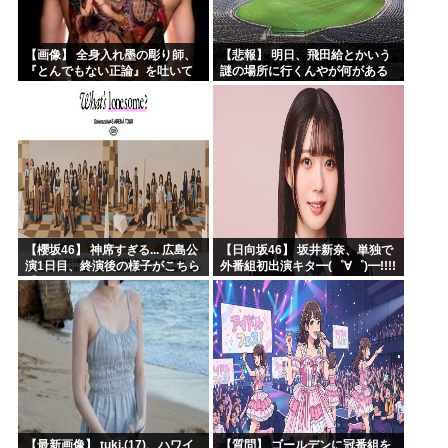
【画像】 全身入れ墨の彫り師、
【悲報】 明日、飛田給とかいう
『とんでもない正論』を吐いて
謎の場所に行くんやが何がある
30万再生されてしまうｗｗｗｗ
んや????・・・・・・・・・
ｗｗｗ
【櫻坂46】 神席すぎる... 広島公
【日向坂46】 坂井新奈、単独で
演1日目、終演後の様子がこちら
外番組初出演キタ━(゜∀゜)━!!!!
【全国ツアー2026 What’s
lonesome?】
【最新画像】 tuki.(17)、ハワイ
【質問】 ゴールデンに冠番組を