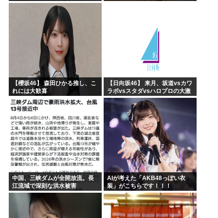
ていたｗｗｗｗｗｗｗｗｗｗｗ
ｗｗｗｗｗｗ
【櫻坂46】 森田ひかる推し、こ
【日向坂46】 来月、坂道vsカワ
れには大歓喜
ラボvsスタダvsハロプロの大激
戦
中国、三峡ダムが全開放流。長
AIが考えた「AKB48っぽい衣
江流域で深刻な洪水被害
装」がこちらです！！！