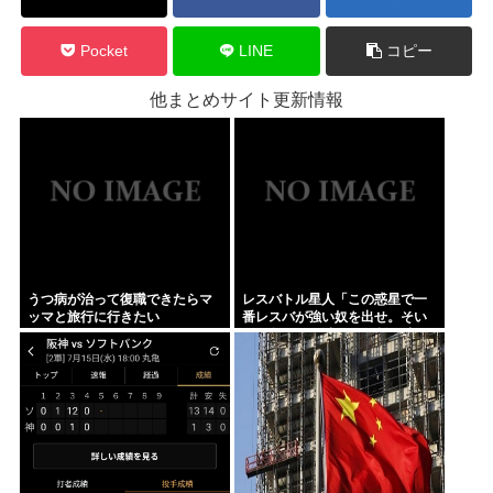
Pocket
LINE
コピー
他まとめサイト更新情報
うつ病が治って復職できたらマ
レスバトル星人「この惑星で一
ッマと旅行に行きたい
番レスバが強い奴を出せ。そい
つが負けたら滅ぼす」 誰を出
す？