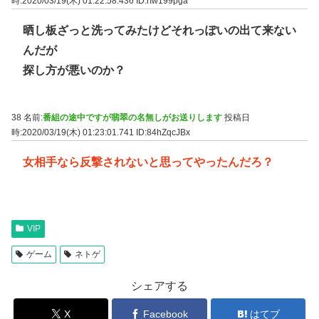
時:2020/03/19(木) 01:22:58.436
ID:rIw199pga
晒し板ざっと洗ってみたけどそれっぽいの出て来ない
んだが
探し方が悪いのか？
38 名前:
番組の途中ですが翡翠の名無しがお送りします
投稿日
時:2020/03/19(木) 01:23:01.741
ID:84hZqcJBx
女相手なら反撃されないと思ってやったんだろ？
VIP
ゲーム
ネトゲ
シェアする
X
Facebook
はてブ