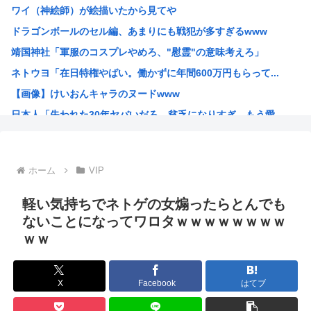
ワイ（神絵師）が絵描いたから見てや
【悲報】タトゥー擁護してる反社、味方から背中を刺される
ドラゴンボールのセル編、あまりにも戦犯が多すぎるwww
秋田県職員、ラブホテルから記者会見していたことが発覚（※...
靖国神社「軍服のコスプレやめろ、"慰霊"の意味考えろ」
彼女「ねぃねぃ、結婚も視野に入ってきたわけだし給料教えて...
ネトウヨ「在日特権やばい。働かずに年間600万円もらって...
【悲報】高市早苗首相さん、公用車を3000万円の新車に買...
【画像】けいおんキャラのヌードwww
オーストラリア研究チーム、45年間、2700人以上を研究...
日本人「失われた30年ヤバいだろ…貧乏になりすぎ…もう愛...
産経新聞 佐渡金山、韓国は反日を持ち込むな ［8/9］
韓国人「日本人が絶対に違法駐車をしない本当の理由がこちら...
【朗報】 韓国人「日本の白バイ隊員、人間やめてる」
ホーム
VIP
お前らが描いた絵を貼るスレ
ちいかわのモモンガがちんちんに来るんやが
軽い気持ちでネトゲの女煽ったらとんでも
高市早苗、3000万円以上の高級新公用車を購入させ贅を尽...
ないことになってワロタｗｗｗｗｗｗｗｗ
ｗｗ
韓国人「30年前から変わらない日本の女子高生の姿に韓国人...
韓国人さん、ネトウヨの痛いところを突いてしまう。「日本人...
小泉防衛大臣、高市早苗の被災地訪問PVに張り合うかのよう...
X
Facebook
はてブ
韓国人「韓国人が日本のラーメンについて勘違いしていること...