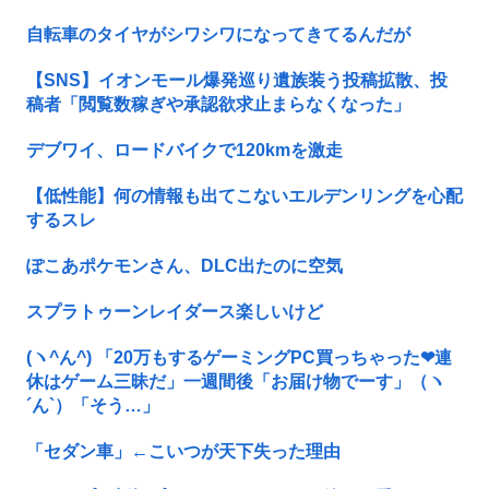
自転車のタイヤがシワシワになってきてるんだが
【SNS】イオンモール爆発巡り遺族装う投稿拡散、投
稿者「閲覧数稼ぎや承認欲求止まらなくなった」
デブワイ、ロードバイクで120kmを激走
【低性能】何の情報も出てこないエルデンリングを心配
するスレ
ぽこあポケモンさん、DLC出たのに空気
スプラトゥーンレイダース楽しいけど
(ヽ^ん^) 「20万もするゲーミングPC買っちゃった❤連
休はゲーム三昧だ」一週間後「お届け物でーす」（ヽ
´ん`）「そう…」
「セダン車」←こいつが天下失った理由