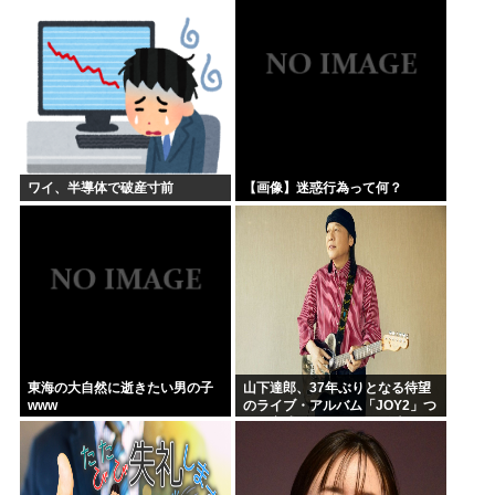
暑さだから覚悟しとけ」
ワイ、半導体で破産寸前
【画像】迷惑行為って何？
東海の大自然に逝きたい男の子
山下達郎、37年ぶりとなる待望
www
のライブ・アルバム「JOY2」つ
いに完成、10月14日に発売