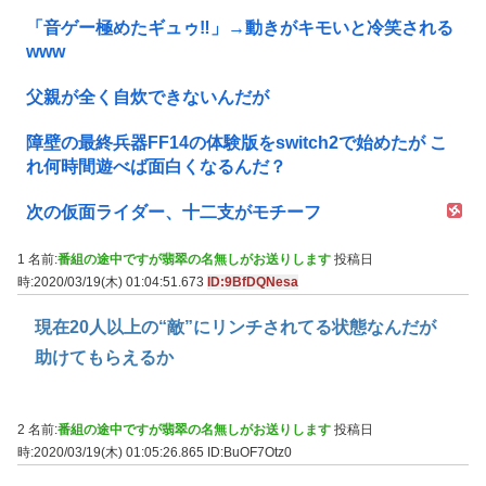
「音ゲー極めたギュゥ‼️」→動きがキモいと冷笑される
www
父親が全く自炊できないんだが
障壁の最終兵器FF14の体験版をswitch2で始めたが こ
れ何時間遊べば面白くなるんだ？
次の仮面ライダー、十二支がモチーフ
1 名前:
番組の途中ですが翡翠の名無しがお送りします
投稿日
時:2020/03/19(木) 01:04:51.673
ID:9BfDQNesa
現在20人以上の“敵”にリンチされてる状態なんだが
助けてもらえるか
2 名前:
番組の途中ですが翡翠の名無しがお送りします
投稿日
時:2020/03/19(木) 01:05:26.865
ID:BuOF7Otz0