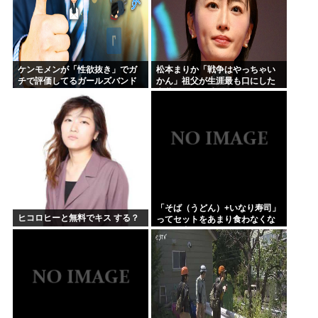
ケンモメンが「性欲抜き」でガ
松本まりか「戦争はやっちゃい
チで評価してるガールズバンド
かん」祖父が生涯最も口にした
って何？
言葉を紹介 平和への思いをつづ
る
「そば（うどん）+いなり寿司」
ヒコロヒーと無料でキス する？
ってセットをあまり食わなくな
った理由。