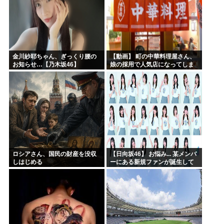
金川紗耶ちゃん、ぎっくり腰の
【動画】 町の中華料理屋さん、
お知らせ…【乃木坂46】
娘の採用で人気店になってしま
う
ロシアさん、国民の財産を没収
【日向坂46】 お悩み... 某メンバ
しはじめる
ーにある新規ファンが誕生して
いた