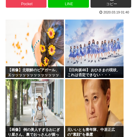
Pocket
LINE
コピー
生成AIのイラストを使ってTCG作ってる??
2020.03.19 01:40
お前ら今期アニメ何見てるの？
【衝撃】 韓国人「箱根駅伝、走りながら乾杯してた」
ケンモメンの生きがいはなに？安倍晋三以外で
夏場のロリコンおま●こが蒸れ蒸れしててエッチなぷりきゅあ...
高市早苗、今日長崎で平和祈念式典に参列して被爆体験者と面...
【画像】北朝鮮のビアガール、
【日向坂46】 おひさまの現状、
エッッッッッッッッッッッッッ
これは否定できない・・・
ッッッッ！
【画像】 例の美人すぎるおにぎ
元いいとも青年隊、中居正広
り屋さん、裏でおっさんが握っ
の”素顔”を暴露