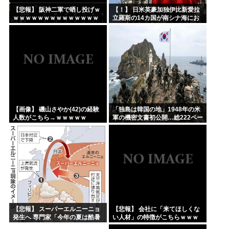
【悲報】 阪神二軍で晒し投げｗ
【！】 日米英豪加独伊比新愛拉
ｗｗｗｗｗｗｗｗｗｗｗｗｗｗ
立羅斯の14カ国が南シナ海にお
ｗｗｗｗｗｗxｗｗｗｗｗｗｗｗ
ける中国の一方的行動に反対声
ｗｗｗｗ
明 中国、国際的孤立へ
【画像】 磯山さやか(42)の経験
「独島は韓国の地」1948年の米
人数がこちら→ｗｗｗｗｗ
軍の機密文書初公開…総222ペー
ジ！
【悲報】 スーパーエルニーニョ
【悲報】 会社に「来てほしくな
発生へ 専門家「今年の夏は酷暑
い人材」の特徴がこちらｗｗｗ
続きで過去類を見ないレベルの
ｗｗ