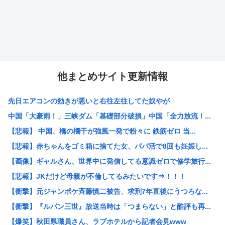
他まとめサイト更新情報
先日エアコンの効きが悪いと右往左往してた奴やが
中国「大豪雨！」三峡ダム「基礎部分破損」中国「全力放流！...
【悲報】 中国、橋の欄干が強風一発で粉々に 鉄筋ゼロ 当...
【悲報】赤ちゃんをゴミ箱に捨てた女、パパ活で8回も妊娠し...
【画像】ギャルさん、世界中に発信してる意識ゼロで修学旅行...
【悲報】JKだけど母親が不倫してるみたいです⇒！！！
【衝撃】元ジャンポケ斉藤慎二被告、求刑7年直後にうつろな...
【衝撃】『ルパン三世』放送当時は「つまらない」と酷評も再...
【爆笑】秋田県職員さん、ラブホテルから記者会見www