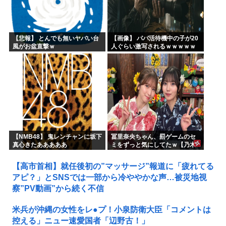
【悲報】 とんでも無いヤバい台
【画像】 パパ活待機中の子が20
風がお盆直撃ｗ
人ぐらい激写されるｗｗｗｗｗ
ｗｗｗｗｗｗ
【NMB48】 鬼レンチャンに坂下
冨里奈央ちゃん、罰ゲームのセ
真心きたあああああ
ミをずっと気にしてたｗ【乃木
坂46】
【高市首相】就任後初の”マッサージ”報道に「疲れてる
アピ？」とSNSでは一部から冷ややかな声…被災地視
察”PV動画”から続く不信
米兵が沖縄の女性をレ●プ！小泉防衛大臣「コメントは
控える」ニュー速愛国者「辺野古！」