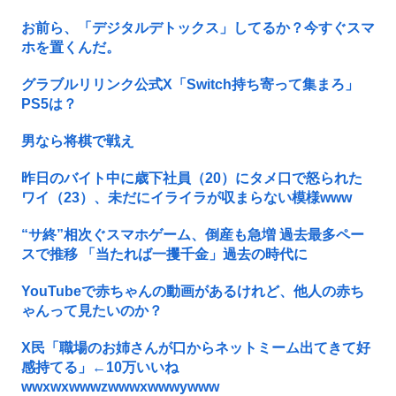
お前ら、「デジタルデトックス」してるか？今すぐスマ
ホを置くんだ。
グラブルリリンク公式X「Switch持ち寄って集まろ」
PS5は？
男なら将棋で戦え
昨日のバイト中に歳下社員（20）にタメ口で怒られた
ワイ（23）、未だにイライラが収まらない模様www
“サ終”相次ぐスマホゲーム、倒産も急増 過去最多ペー
スで推移 「当たれば一攫千金」過去の時代に
YouTubeで赤ちゃんの動画があるけれど、他人の赤ち
ゃんって見たいのか？
X民「職場のお姉さんが口からネットミーム出てきて好
感持てる」←10万いいね
wwxwxwwwzwwwxwwwywww