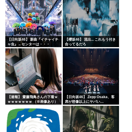
【日向坂46】 新曲『イチャイチ
【櫻坂46】 流出... これもう付き
ャ虫』←センターは・・・
合ってるだろ
【18thシングル】
【速報】 齋藤飛鳥さんの下着ｗ
【日向坂46】 Zepp Osaka、客
ｗｗｗｗｗｗｗ （※画像あり）
席が想像以上にヤバい…