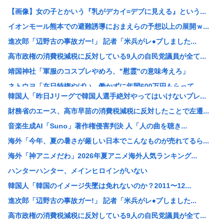
【画像】女の子とかいう『乳がデカイ=デブに見える』という...
イオンモール熊本での避難誘導におまえらの予想以上の展開ｗ...
進次郎「辺野古の事故ガー!」 記者「米兵がレ●プしました...
高市政権の消費税減税に反対している9人の自民党議員が全て...
靖国神社「軍服のコスプレやめろ、"慰霊"の意味考えろ」
ネトウヨ「在日特権やばい。働かずに年間600万円もらって...
韓国人「昨日Jリーグで韓国人選手絶対やってはいけないプレ...
【重要指名手配】八田與一容疑者、新写真公開も「もう死んで...
財務省のエース、高市早苗の消費税減税に反対したことで左遷...
小野田大臣、「元々おまえも外国籍だろ？」というツッコミを...
音楽生成AI「Suno」著作権侵害判決 人「人の曲を聴き...
中国「日本は原爆被害者の立場で同情を買おうとするのを止め...
海外「今年、夏の暑さが厳しい日本でこんなものが売れてるら...
【速報】USスチール、1800億円の黒字www
海外「神アニメだわ」2026年夏アニメ海外人気ランキング...
【悲報】 週刊誌、好き放題書きまくる 高市早苗首相は新公...
ハンターハンター、メインヒロインがいない
【画像】例の美人すぎるおにぎり屋さん、裏でおっさんが握っ...
韓国人「韓国のイメージ失墜は免れないのか？2011〜12...
【高市総理】非核三原則「堅持している」 長崎平和祈念式典...
進次郎「辺野古の事故ガー!」 記者「米兵がレ●プしました...
コールマンの人気商品が変わった？キャンプ離れの中で売れる...
高市政権の消費税減税に反対している9人の自民党議員が全て...
【悲報】全席指定･事前販売制｢琵琶湖三市同時花火大会｣が...