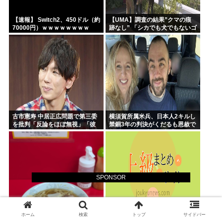
【速報】 Switch2、450ドル（約
【UMA】調査の結果”クマの痕
70000円）ｗｗｗｗｗｗｗｗ
跡なし” 「シカでも犬でもないゴ
ロンとして黒い動物を見た」 札
幌市清田区
古市憲寿 中居正広問題で第三委
横須賀所属米兵、日本人2キルし
を批判「反論をほぼ無視」「彼
禁錮3年の判決がくだるも恩赦で
らが一方的に言ったことが世の
釈放！ニュー速愛国者「辺野
中に定着してしまう」橋下徹も
古！」
同調
SPONSOR
沖縄の二郎「もやしの代わりに
石破さんの方が圧倒的に優秀。
ホーム
検索
トップ
サイドバー
ネギでいい？」どう？
なのに高市が政権を取ったのは