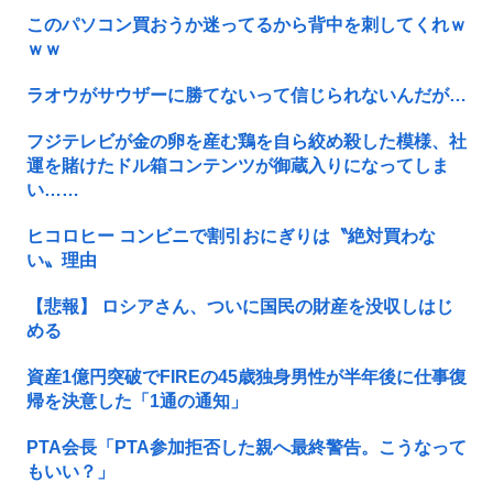
このパソコン買おうか迷ってるから背中を刺してくれｗ
ｗｗ
ラオウがサウザーに勝てないって信じられないんだが…
フジテレビが金の卵を産む鶏を自ら絞め殺した模様、社
運を賭けたドル箱コンテンツが御蔵入りになってしま
い……
ヒコロヒー コンビニで割引おにぎりは〝絶対買わな
い〟理由
【悲報】 ロシアさん、ついに国民の財産を没収しはじ
める
資産1億円突破でFIREの45歳独身男性が半年後に仕事復
帰を決意した「1通の通知」
PTA会長「PTA参加拒否した親へ最終警告。こうなって
もいい？」