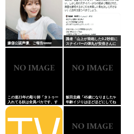
識者「山上が発砲した0.2秒前に
嫌儲公認声優、ご報告www
スナイパーの弾丸が安倍さんに
当たっていた！」 これ。
この道23年の彫り師「タトゥー
飯田圭織「45歳になりました✨
入れてる奴は全員バカです、す
年齢イジりはほどほどにしてね
ごい民度低い」
」