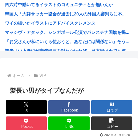
四六時中動いてるイラストのコミュニティとか無いんか
【悲報】ガールズバンドのボーカル、客席ダイブでお胸を揉ま...
韓国人「大韓サッカー協会が過去に20人の外国人審判らに不...
【画像】美人JD「すき家のローストビーフ丼1人で食べてき...
ワイの描いたイラストにアドバイスクレメンス
【悲報】デカイファミチキだと思って買ったら小さかったから...
マッシヴ・アタック、シンガポール公演でパレスチナ国旗を掲...
【悲報】とんでもないヤバい台風さん、お盆を直撃www
「お父さんが私にいくら使おうと、あなたには関係ない」そう...
【韓国株】 7月のKOSPI 28.9％下落…通貨危機を...
識者「山上徹也が安倍晋三を討たなければ、日本国は今でも統...
ファン付き作業着使用男性熱中症で死亡 スポーツドリンクや...
オトンがこれ見てガンダムって言うんやが
灼眼のシャナというラノベwww
ホーム
VIP
プーチン「あえて申し上げます。助けてください。」
このガンプラなにかわかる？
髪長い男がタイプなんだが
エッヂ声優大好き部
ラジコンのキングタイガーでスズメバチの巣に突撃「ハチから...
X
Facebook
はてブ
イチローがマリナーズ主催のHRダービーで見せた活躍にML...
高市早苗、また怪しい経歴が出てくるwww
Pocket
LINE
コピー
子供にはロボットアニメ以外禁止にするわ
2020.03.19 15:20