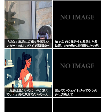
いの ？半分おじいちゃんでドン
ーwww」
引きしたわ
『紅白』出場の17歳女子高生シ
槍ヶ岳で60歳男性を救助した救
ンガー・tuki. ハワイで素顔以外
助隊、だが僅か1時間後にその男
ほぼ全部出し 「隠しきれない美
性が所属していたPTから連絡が
貌」とSNSざわつく
あって……
「お湯は温かいのに、体が凍え
誰かワンウェイネジってやつの
ていく」夫の厚意で久々の一人
外し方教えて
風呂、ハッカ油系オイルを原液
投入した母親の30分…