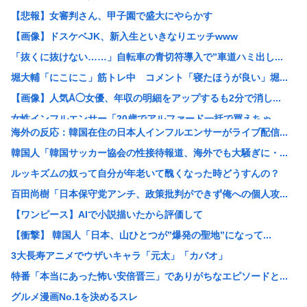
【悲報】女審判さん、甲子園で盛大にやらかす
【画像】ドスケベJK、新入生といきなりエッチwww
「抜くに抜けない……」自転車の青切符導入で”車道ハミ出し...
堀大輔「にこにこ」筋トレ中 コメント「寝たほうが良い」堀...
【画像】人気Å◯女優、年収の明細をアップするも2分で消し...
女性インフルエンサー「20歳でアルファード一括で買えちゃ...
海外の反応：韓国在住の日本人インフルエンサーがライブ配信...
瀬戸環奈がスタイルよすぎて一般男性が隣に並ぶとチンチクリ...
韓国人「韓国サッカー協会の性接待報道、海外でも大騒ぎに・...
【画像】つるの剛士「キムタクを模写した」ﾊﾟｼｬｯwww
ルッキズムの奴って自分が年老いて醜くなった時どうすんの？
【衝撃】ケニアのスイカ、あまりにも薄過ぎるwww
百田尚樹「日本保守党アンチ、政策批判ができず俺への個人攻...
【黒豆】なんだよこの漫画ｗｗｗ【注意】
【ワンピース】AIで小説描いたから評価して
レッサーパンダさん かわいい
【衝撃】 韓国人「日本、山ひとつが”爆発の聖地”になって...
【衝撃】日本人の飼い犬さん、アメリカの上院議員に似すぎた...
3大長寿アニメでウザいキャラ「元太」「カバオ」
【画像】ワイが今まで信じてきた常識www
特番「本当にあった怖い安倍晋三」でありがちなエピソードと...
【悲報】愛知県民、夏恒例の儀式で2人死亡www
グルメ漫画No.1を決めるスレ
【謎】高市早苗の「高市」と「早苗」の出処が不明だと戦慄が...