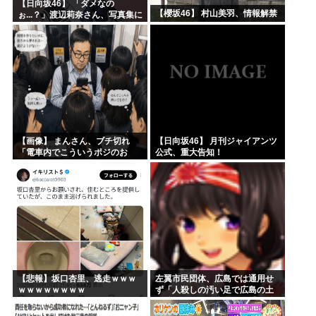
【日向坂46】 「ダメなの
【櫻坂46】 村山美羽、情報解禁
ぉ...？」渡辺莉奈さん、写真集に
興味津々
【画像】 まんさん、ブチ切れ
【日向坂46】 月刊ジャイアンツ
「電車内でこういうポジのお
公式、重大告知！
じ、ガチでイラネ」→
【悲報】坂口杏里、逃走ｗｗｗ
左翼市民団体、広島では通用せ
ｗｗｗｗｗｗｗｗ
ず「人殺しの汚い足で広島の土
を踏むな！」→広島県民「お前
らの方が汚いんじゃ！」「ワシ