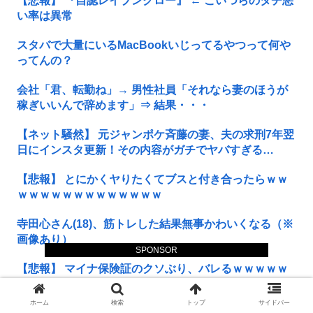
【悲報】 『自認レイブンクロー』 ← こいつらのタチ悪
い率は異常
スタバで大量にいるMacBookいじってるやつって何や
ってんの？
会社「君、転勤ね」→ 男性社員「それなら妻のほうが
稼ぎいいんで辞めます」⇒ 結果・・・
【ネット騒然】 元ジャンポケ斉藤の妻、夫の求刑7年翌
日にインスタ更新！その内容がガチでヤバすぎる…
【悲報】 とにかくヤりたくてブスと付き合ったらｗｗ
ｗｗｗｗｗｗｗｗｗｗｗｗｗ
寺田心さん(18)、筋トレした結果無事かわいくなる（※
画像あり）
SPONSOR
【悲報】 マイナ保険証のクソぶり、バレるｗｗｗｗｗ
ｗｗｗｗ
ホーム
検索
トップ
サイドバー