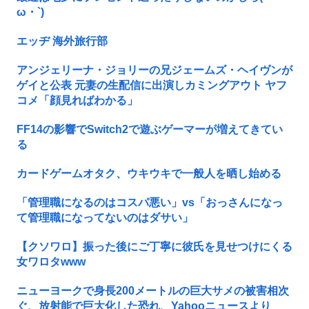
ω・`)
エッヂ 海外旅行部
アンジェリーナ・ジョリーの兄ジェームズ・ヘイヴンが
ゲイと公表 元妻の生配信に出演しカミングアウト ヤフ
コメ「顔見ればわかる」
FF14の影響でSwitch2で遊ぶゲーマーが増えてきてい
る
カードゲームオタク、ウキウキで一般人を晒し始める
「管理職になるのはコスパ悪い」vs「おっさんになっ
て管理職になってないのはダサい」
【クソワロ】振った後にご丁寧に彼氏を見せつけにくる
女ワロタwww
ニューヨークで身長200メートルの巨大サメの被害相次
ぐ、放射能で巨大化した恐れ、Yahooニュースより