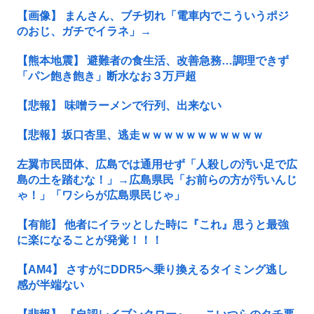
【画像】 まんさん、ブチ切れ「電車内でこういうポジ
のおじ、ガチでイラネ」→
【熊本地震】 避難者の食生活、改善急務…調理できず
「パン飽き飽き」断水なお３万戸超
【悲報】 味噌ラーメンで行列、出来ない
【悲報】坂口杏里、逃走ｗｗｗｗｗｗｗｗｗｗｗ
左翼市民団体、広島では通用せず「人殺しの汚い足で広
島の土を踏むな！」→広島県民「お前らの方が汚いんじ
ゃ！」「ワシらが広島県民じゃ」
【有能】 他者にイラッとした時に『これ』思うと最強
に楽になることが発覚！！！
【AM4】 さすがにDDR5へ乗り換えるタイミング逃し
感が半端ない