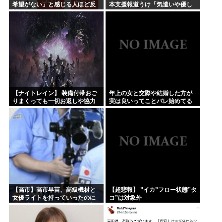
希望がない」と感じる人ほど反
本支援報道うけ「気遣いや優し
対。進む若者の嫌儲化
さがハンパじゃない」 中居氏と
の思い出を回顧
【ナイトレイン】 装備付帯おご
年上の女と交際や結婚した方が
りまくっても一切お返しや協力
実は良いってことバレ始めてる
する気がないプレイヤーいるけ
よな
ど…
【高市】高市早苗、高級機材と
【超悲報】 ”イカ”フロー状態”タ
女優ライトを持っていったのに
コ”は対象外
結局映像でも不気味なトカゲ顔
になってしまう