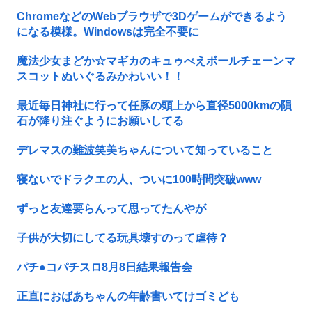
ChromeなどのWebブラウザで3Dゲームができるよう
になる模様。Windowsは完全不要に
魔法少女まどか☆マギカのキュゥべえボールチェーンマ
スコットぬいぐるみかわいい！！
最近毎日神社に行って任豚の頭上から直径5000kmの隕
石が降り注ぐようにお願いしてる
デレマスの難波笑美ちゃんについて知っていること
寝ないでドラクエの人、ついに100時間突破www
ずっと友達要らんって思ってたんやが
子供が大切にしてる玩具壊すのって虐待？
パチ●コパチスロ8月8日結果報告会
正直におばあちゃんの年齢書いてけゴミども