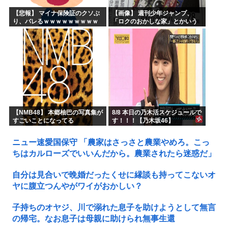
【悲報】 マイナ保険証のクソぶ
【画像】 週刊少年ジャンプ、
り、バレるｗｗｗｗｗｗｗｗｗ
「ロクのおかしな家」とかいう
微妙な漫画を巻頭カラーにした
せいで100万部切る
【NMB48】 本郷柚巴の写真集が
8/8 本日の乃木活スケジュールで
すごいことになってる
す！！！【乃木坂46】
ニュー速愛国保守 「農家はさっさと農業やめろ。こっ
ちはカルローズでいいんだから。農業されたら迷惑だ」
自分は見合いで晩婚だったくせに縁談も持ってこないオ
ヤに腹立つんやがワイがおかしい？
子持ちのオヤジ、川で溺れた息子を助けようとして無言
の帰宅。なお息子は母親に助けられ無事生還