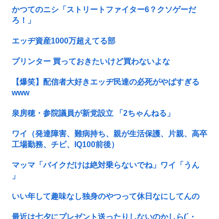
かつてのニシ「ストリートファイター6？クソゲーだ
ろ！」
エッヂ資産1000万超えてる部
プリンター 買っておきたいけど買わないよな
【爆笑】配信者大好きエッヂ民達の必死がやばすぎる
www
泉房穂・参院議員が新党設立 「2ちゃんねる」
ワイ（発達障害、難病持ち、親が生活保護、片親、高卒
工場勤務、チビ、IQ100前後）
マッマ「バイクだけは絶対乗らないでね」ワイ「うん
」
いい年して趣味なし独身のやつって休日なにしてんの
最近は七夕にプレゼント送ったりしないのかしら(´・