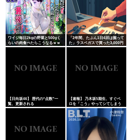
ワイジ毎日2kgの野菜と500gく
「2年間、たぶん1日4回は握って
らいの肉食べたらこうなるｗｗ
た」ラスベガスで買った3,000円
ｗ
のキーホルダーを調べたら
【日向坂46】 歴代の“点数”一
【速報】 乃木坂5期生、すぐベ
覧、更新される
ロを「こう」やってシてしまう
ｗｗｗｗｗｗ