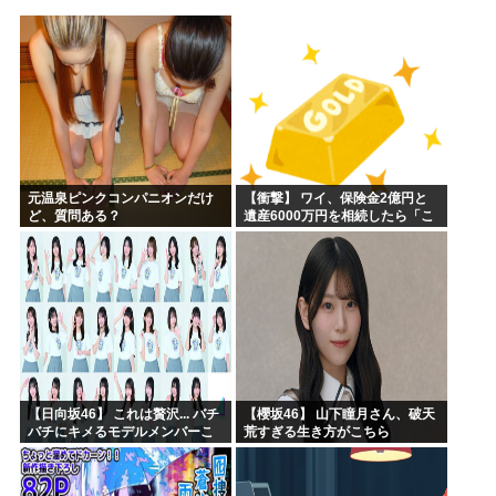
【画像】キオクシア声優・羊宮妃那ちゃん今日も信用できるw...
デスノートの魅上照がめっちゃ好きなんだが
韓国人「最近の日本アニメ業界の勢力図を変えたと言われる作...
靖国神社、自衛官以外の軍服を禁止「コスプレは英霊を侮辱」
エ口漫画描いたんだけどpixivで誰も見ない
AI扱いされた絵師、筆を折る
元温泉ピンクコンパニオンだけ
【衝撃】 ワイ、保険金2億円と
ど、質問ある？
遺産6000万円を相続したら「こ
う」なった・・・
【日向坂46】 これは贅沢... バチ
【櫻坂46】 山下瞳月さん、破天
バチにキメるモデルメンバーこ
荒すぎる生き方がこちら
ちら