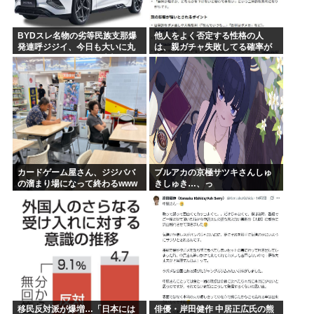
BYDスレ名物の劣等民族支那爆
他人をよく否定する性格の人
発連呼ジジイ、今日も大いに丸
は、親ガチャ失敗してる確率が
一日吠える！160レス以上
高いんだって
カードゲーム屋さん、ジジババ
ブルアカの京極サツキさんしゅ
の溜まり場になって終わるwww
きしゅき…、っ
移民反対派が爆増…「日本には
俳優・岸田健作 中居正広氏の熊