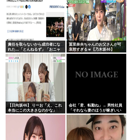
らが広島県民じゃ」
責任を取らないから成功者にな
冨里奈央ちゃんのお父さんが可
れた…「とんねるず」「おニャ
哀想すぎるｗ【乃木坂46】
ン子」「AKB」とヒットを出し
続けた秋元康の哲学！！！
【日向坂46】 りーお「え、これ
会社「君、転勤ね」→ 男性社員
本当にこの大きさなのかな」
「それなら妻のほうが稼ぎいい
【藤嶌果歩 1st写真集】
んで辞めます」⇒ 結果・・・