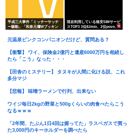
平成三大事件「ミッチーサッチ
現在利用している格安SIMサービ
ー騒動」「和泉元彌Wブッキン
スTOP3 3位IIJmio、2位povo、1
グ事件」あとひとつは？
位ahamo
元温泉ピンクコンパニオンだけど、質問ある？
【衝撃】 ワイ、保険金2億円と遺産6000万円を相続し
たら「こう」なった・・・
【田舎のミステリー】 タヌキが人間に化ける説、これ
多分マジ
【悲報】 味噌ラーメンで行列、出来ない
ワイジ毎日2kgの野菜と500gくらいの肉食べたらこう
なるｗｗｗ
「2年間、たぶん1日4回は握ってた」ラスベガスで買っ
た3,000円のキーホルダーを調べたら