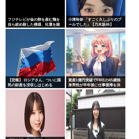
フジテレビが金の卵を産む鶏を
小津玲奈 「すごく久しぶりのプ
自ら絞め殺した模様、社運を賭
ールでした」【乃木坂46】
けたドル箱コンテンツが御蔵入
りになってしまい……
【悲報】 ロシアさん、ついに国
資産1億円突破でFIREの45歳独
民の財産を没収しはじめる
身男性が半年後に仕事復帰を決
意した「1通の通知」