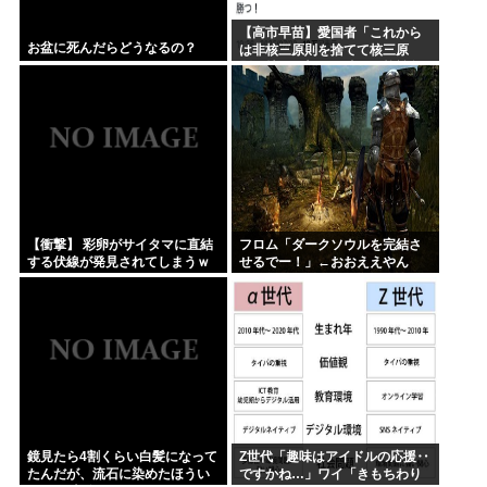
【高市早苗】愛国者「これから
お盆に死んだらどうなるの？
は非核三原則を捨てて核三原
則。持つ！撃つ！勝つ！核戦争
には慣れている、試してみる
か？」
【衝撃】 彩卵がサイタマに直結
フロム「ダークソウルを完結さ
する伏線が発見されてしまうｗ
せるでー！」←おおええやん
ｗｗ
鏡見たら4割くらい白髪になって
Z世代「趣味はアイドルの応援‥
たんだが、流石に染めたほうい
ですかね…」ワイ「きもちわり