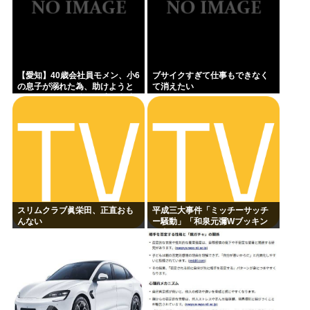
【愛知】40歳会社員モメン、小6
ブサイクすぎて仕事もできなく
の息子が溺れた為、助けようと
て消えたい
して溺れる なお息子は妻が救出
スリムクラブ眞栄田、正直おも
平成三大事件「ミッチーサッチ
んない
ー騒動」「和泉元彌Wブッキン
グ事件」あとひとつは？