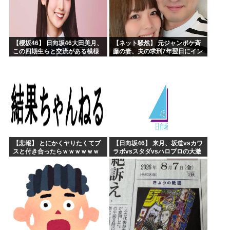
【櫻坂46】 日向坂46大田美月、
【ネット騒然】 元ジャンポケ斉
この四期生らと交流がある模様
藤の妻、夫の求刑7年翌日にイン
スタ更新！その内容がガチでヤ
バすぎる…
【悲報】 とにかくヤりたくてブ
【日向坂46】 来月、坂道vsカワ
スと付き合ったらｗｗｗｗｗｗ
ラボvsスタダvsハロプロの大激
ｗｗｗｗｗｗｗｗｗ
戦