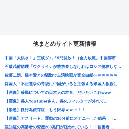
他まとめサイト更新情報
中国「大洪水！」三峡ダム「9門開放！（全力放流」中国都市...
石破茂前総理「ウクライナが核放棄しなければロシア侵攻しな...
佐藤二朗、橋本愛との騒動で主演映画が完全白紙へｗｗｗｗｗ
韓国人「不正選挙の背後に中国がいると主張する米国人教授に...
【画像】移民についての日本人の本音、だいたいこれwww
【画像】美人YouTuberさん、美化フィルターが外れて...
【緊急】性行為依存症、もう限界ｗｗ⇒！！
【画像】アスリート、運動の30分前にオナニーした結果→！...
認知症の高齢者の資産260兆円が狙われている！ 「被害者...