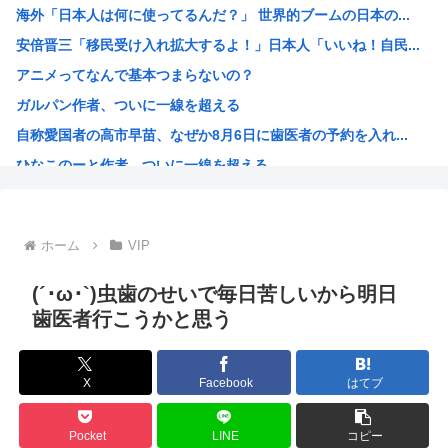
海外「日本人は何に使ってるんだ？」 世界的ブームの日本の...
【悲報】高市さん、被爆者代表を睨み付けてしまいバチクソ炎...
安倍晋三「移民受け入れ拡大するよ！」日本人「いいね！自民...
【悲報】eスポーツ、肥満や糖尿病に悩まされるガチで過酷な...
アニメってなんで基本つまらないの？
【政党支持率】中道1.7％www
ガルパン作者、ついに一線を超える
【悲報】イオンのカップヌードル詰め放題(1500円)、7...
自称愛国者の高市早苗、なぜか8月6日に歯医者の予約を入れ...
【悲報】eスポーツ、肥満や糖尿病などに悩まされる過酷なス...
ひなこのーと作者、ついに一線を超える
【困惑】佐藤二朗「“ほんとうのこと”を言えない」悔しさを...
【爆笑】国旗損壊罪、一般人も令状なしで現行犯逮捕可能！さ...
日本国民の88%が熊本震災の政府対応を評価 小泉防衛大臣...
ホーム
VIP
【衝撃】 韓国人「十二支の和菓子、なぜか13匹いる」
モンキー・D・ルフィさん、最新話で情けなさ過ぎる姿を見せ...
(´･ω･`)虫歯のせいで毎日苦しいから明日
韓国人「日本でもボールペンを作れるくらいなら、韓国が本気...
歯医者行こうかと思う
高市総理「上陸するおそれある。命を守る行動を」と警戒呼び...
AI絵師による「手描き詐称」、ガチで問題視され始める
X
Facebook
はてブ
英国政府、事前に値上げしてから値引き表示することで割引価...
ハンターハンターのウボォーギン、再評価が進みすぎてもはや...
Pocket
LINE
コピー