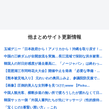
他まとめサイト更新情報
玉城デニー「日本政府から！アメリカから！沖縄を取り戻す！...
中国の三峡ダムが全開放流を実施…長江流域で深刻な洪水被害...
韓国人の対日好感度が過去最高に、「ノージャパン」は終わっ...
【琵琶湖三市同時花火大会】開催中止を発表 「必要な準備・...
【熊本被災地入り】 元れいわの奥田ふみよ、参議院防災服で...
【画像】圧倒的美人な女刑事を見つけたwww 【Picku...
中国人観光客、横断歩道の無い所で渡ろうしたが渡れなくて日...
韓国サッカー側「外国人審判たちが先にマッサージ（性的接待...
「宝くじの1番賢い買い方」←これ