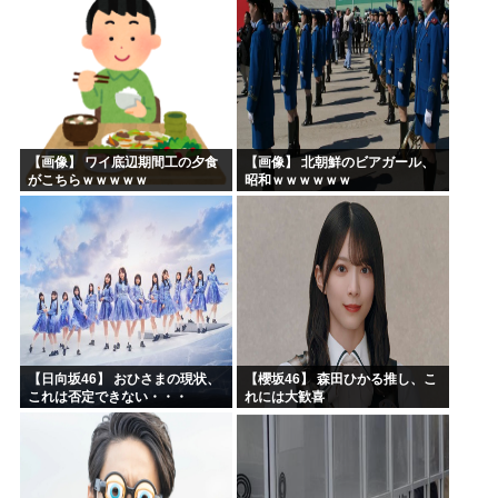
【画像】 ワイ底辺期間工の夕食
【画像】 北朝鮮のビアガール、
がこちらｗｗｗｗｗ
昭和ｗｗｗｗｗｗ
【日向坂46】 おひさまの現状、
【櫻坂46】 森田ひかる推し、こ
これは否定できない・・・
れには大歓喜