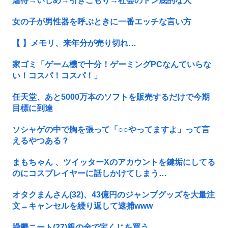
虐待→いじめ→引きこもり→社会のドン底的な人
女の子が男性器を呼ぶときに一番エッチな言い方
【 】メモリ、来年分が売り切れ…
家ゴミ「ゲーム機で十分！ゲーミングPCなんていらな
い！コスパ！コスパ！」
任天堂、あと5000万本のソフトを販売するだけで今期
目標に到達
ソシャゲの中で胸を張って「○○やってますよ」って言
えるやつある？
まもちゃん 、ツイッターXのアカウントを鍵垢にしてる
のにコスプレイヤーに話しかけてしまう…
オタクまんさん(32)、43億円のジャンプグッズを大量注
文→キャンセルを繰り返して逮捕www
躁鬱ニート(27)親の金で宝くじを買う