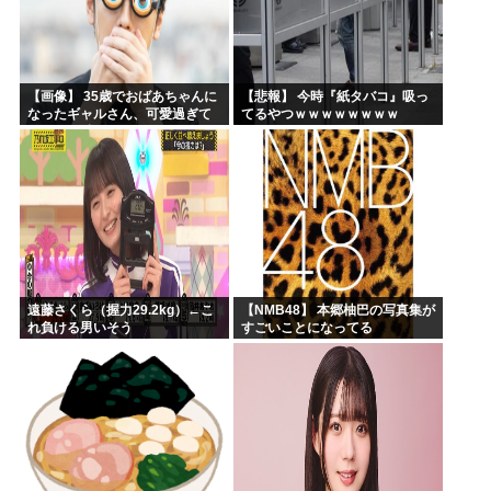
【画像】 35歳でおばあちゃんに
【悲報】 今時『紙タバコ』吸っ
なったギャルさん、可愛過ぎて
てるやつｗｗｗｗｗｗｗｗ
嫉妬不可避w w w w w w w w w w
w
遠藤さくら（握力29.2kg）←こ
【NMB48】 本郷柚巴の写真集が
れ負ける男いそう
すごいことになってる