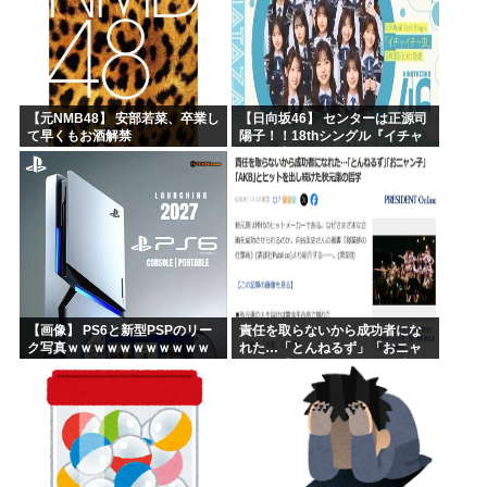
【元NMB48】 安部若菜、卒業し
【日向坂46】 センターは正源司
て早くもお酒解禁
陽子！！18thシングル『イチャ
イチャ虫』のフォーメーション
が発表される！
【画像】 PS6と新型PSPのリー
責任を取らないから成功者にな
ク写真ｗｗｗｗｗｗｗｗｗｗｗ
れた…「とんねるず」「おニャ
ｗｗｗｗｗｗｗｗ
ン子」「AKB」とヒットを出し
続けた秋元康の哲学！！！