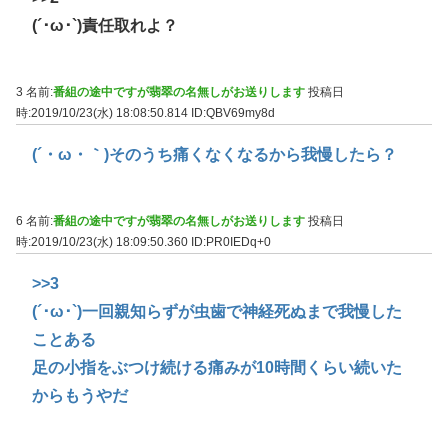
(´･ω･`)責任取れよ？
3 名前:
番組の途中ですが翡翠の名無しがお送りします
投稿日
時:2019/10/23(水) 18:08:50.814
ID:QBV69my8d
(´・ω・｀)そのうち痛くなくなるから我慢したら？
6 名前:
番組の途中ですが翡翠の名無しがお送りします
投稿日
時:2019/10/23(水) 18:09:50.360
ID:PR0IEDq+0
>>3
(´･ω･`)一回親知らずが虫歯で神経死ぬまで我慢した
ことある
足の小指をぶつけ続ける痛みが10時間くらい続いた
からもうやだ