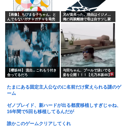
【画像】 ちびまる子ちゃん、と
兄が首吊った。理由はイジメ…
んでもないガチャガチャを発売
俺の両親離婚で母は自サツし家
してしまうｗｗｗｗ
庭崩壊→首謀者を探しだした俺
は会社と妻子を特定→結果、実
刑受けた。子に復讐されるだろ...
【櫻坂46】 流出... これもう付き
与田ちゃん、プールで泳いでる
合ってるだろ
姿を公開！！！【元乃木坂46】
たまにある固定主人公なのに名前だけ変えられる謎のゲ
ーム
ゼノブレイド、新ハードが出る都度移植しすぎじゃね、
16年間で5回も移植してるんだが
誰かこのゲームクリアしてくれ