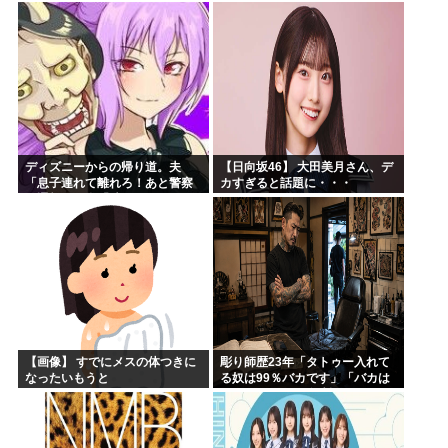
【全国ツアー2026 What’s
lonesome?】
ディズニーからの帰り道。夫
【日向坂46】 大田美月さん、デ
「息子連れて離れろ！あと警察
カすぎると話題に・・・
に通報！」私「助けて！」駅員
「どうしました！？」→トンデ
モナイことに…
【画像】 すでにメスの体つきに
彫り師歴23年「タトゥー入れて
なったいもうと
る奴は99％バカです」「バカは
5000円が好き」無断キャンセ
ル、挨拶できない、金がない…
客層をぶっちゃけ