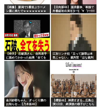
【画像】 新潟で1番並ぶラーメ
【日向坂46】 坂井新奈、単独で
ン屋に来たでｗｗｗｗｗｗｗｗ
外番組初出演キタ━(゜∀゜)━!!!!
【仰天】 石破茂さん、自民若手
江別リンチ犯「立って謝罪は本
に舐めてかかった結果「全てを
気じゃない」 裁判官「ほな裁判
失うｗｗｗｗｗ」
で土下座してないキミは本気じ
ゃないな」
金川紗耶ちゃん、ぎっくり腰の
【櫻坂46】 神席すぎる... 広島公
お知らせ…【乃木坂46】
演1日目、終演後の様子がこちら