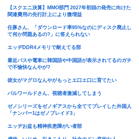
【スクエニ決算】MMO部門 2027年初頭の発売に向けた
関連費用の先行計上により微増益
任豚さん、「ダウンロード率95%なのにディスク廃止し
て何か問題あるの?」に答えられない
エッヂDDR4メモリで耐えてる部
最近バスや電車に韓国語や中国語が表示されてるのガチ
で不愉快なんやが?
彼女がマグロなんやがもっとエ口エ口に育てたい
パルワールドさん、視聴者激減してしまう
ゼノシリーズをゼノギアスから全ててプレイした外国人
「ナンバー1はゼノブレイド3」
エッヂお盆も精神疾患障がい者部