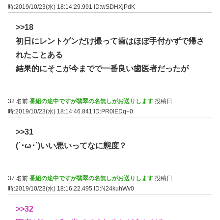
時:2019/10/23(水) 18:14:29.991
ID:wSDHXjPdK
>>18
初日にレントゲンだけ撮って歯はほぼ手付かずで帰さ
れたことある
結果的にそこが今までで一番良い歯医者だったが
32 名前:
番組の途中ですが翡翠の名無しがお送りします
投稿日
時:2019/10/23(水) 18:14:46.841
ID:PR0IEDq+0
>>31
(´･ω･`)いい悪いってなに態度？
37 名前:
番組の途中ですが翡翠の名無しがお送りします
投稿日
時:2019/10/23(水) 18:16:22.495
ID:N24kuhWv0
>>32