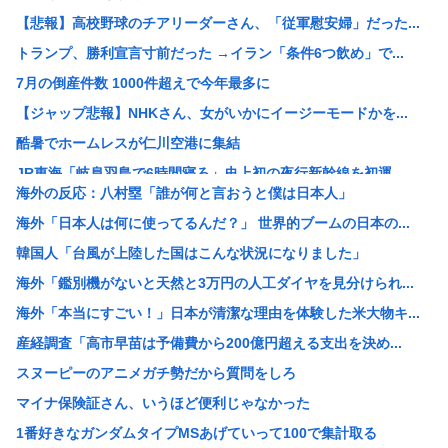
【悲報】高校野球のチアリーダーさん、「従軍慰安婦」だった...
トランプ、勝利宣言寸前だった →イラン「条件6つ飲め」で...
7月の倒産件数 1000件超えで今年最多に
【ジャップ悲報】NHKさん、女がいかにイージーモードかを...
酷暑でホームレスが仁川空港に集結
JR東海「岐阜羽島で6時間寝ろ」史上初の夜行新幹線を初運...
海外の反応：八村塁「誰が何と言おうと僕は日本人」
ワイ、7時間勤務のテレワーク民、来月から給与15万減給
海外「日本人は何に使ってるんだ？」 世界的ブームの日本の...
マイナ保険証さん、いうほど便利じゃなかった
韓国人「台風が上陸した国はこんな状況になりました」
専門家「シンギュラリティは来ない」これマジ？
海外「鑑別機がないと天然と3万円の人工ダイヤを見分けられ...
マジで「女しか」使わない言葉www
海外「本当にすごい！」日本が清潔な理由を体験した米大物キ...
女の子を脱がせてこの下着だったら正直萎えるよな
産経調査「高市早苗は予備費から200億円超える支出を決め...
こういう輩がテレビをつまらなくしたんだな
スヌーピーのアニメガチ勢だから質問をしろ
【三峡ダム】全力放水で下流パニック！世界最大級ダムの光と...
マイナ保険証さん、いうほど便利じゃなかった
沖縄知事選、ポスターやのぼり旗367件に撤去命令 県選管...
1番好きなガンダムタイプMSあげていって100で集計取る
【画像】この日本人男性、前世で世界救っただろ。妻のウクラ...