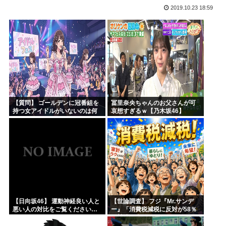
2019.10.23 18:59
海外「本当にすごい！」日本が清潔な理由を体験した米大物キ...
トー横キッズ、ジャップの大人に失望「相談しても具体的に何...
映画『ブルーロック』さん、大コケ⚽️
性行為の同意のお勉強漫画が192.1万バズ！！！お前らも...
バニー描いたよ?
無職転生、正ヒロインがフィギュア化www
【質問】 ゴールデンに冠番組を
冨里奈央ちゃんのお父さんが可
持つ女アイドルがいないのは何
哀想すぎるｗ【乃木坂46】
故なのか？
【日向坂46】 運動神経良い人と
【世論調査】 フジ『Mr.サンデ
悪い人の対比をご覧ください…
ー』「消費税減税に反対が58％
で賛成を上回る！」 → ｗｗｗｗ
ｗｗｗｗｗｗｗｗｗｗｗｗ