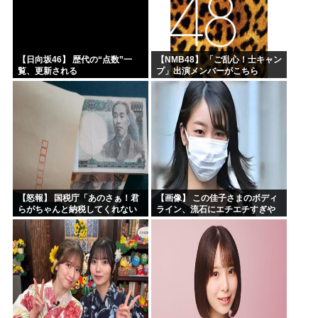
【日向坂46】 歴代の“点数”一
【NMB48】 「ご乱心！士キャン
覧、更新される
プ」出演メンバーがこちら
【怒報】 国税庁「あのさぁ！君
【画像】 この佳子さまのボディ
らがちゃんと納税してくれない
ライン、流石にエチエチすぎや
とこうなっちゃうけどどうす
ろ！
る？！」←これw w w w w w w w