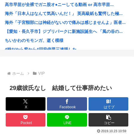
高市早苗が全裸でガニ股オ●ニーしてる動画 or 高市早苗...
【画像】SHELLYの産後おっぱい、たわわ、たわわwww
海外「日本人はなんて気高いんだ！」 英高級紙も驚愕した極...
女子高生被害のクマスプレー誤射事件。引率教員が腰に下げて...
海外「子宮頸部には神経がないので痛みは感じませんよ」医者...
【スペインが不法移民50万人を合法化】「富の象徴」に掲示...
【愛知・長久手市】ジブリパークに新施設誕生へ 「風の谷の...
人手不足ガチで限界？社員が辞めただけで会社終了へ…
ちいかわのモモンガ、逝く模様
【悲報】バイクが趣味の女だけど、なぜ「こう」なるのかわか...
4時だから窓から4回安倍晋三連呼した
熊本避難所の皆様「パンばっかり。飽き飽きしてる」
【画像】今期の覇権アニメが『天幕シャドウガール』に決まっ...
トランプの支持率低迷中の共和党、中間選挙では「民主党はも...
ホーム
VIP
声優目指して上京したワイ、もう実家に帰ることを決意
【衝撃】 韓国人「エボシ御前の声の人、若い頃がこれかよ」
29歳彼氏なし 結婚して仕事辞めたい
高市早苗、被爆体験者と面会するも発言を禁止し握手のみ許可...
大谷翔平が今永昇太を睨みつける様子に全米騒然！←「最高の...
X
Facebook
はてブ
6月の消費支出-3.3%で7か月連続マイナス 総務省「貯...
韓国人「熊本地震で見る日本の土木技術の完全勝利をご覧くだ...
Pocket
LINE
コピー
海外「素晴らしい！」日本が買収したUSスチール驚異の大復...
2019.10.23 10:59