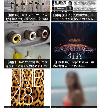
【櫻坂46】 サクラミーツ、こん
日本をダメにした総理大臣、ワ
なぎ加入である変化が...【公開収
ースト１位が同点でこの人ｗｗ
録レポ】
ｗｗｗｗ
【画像】 今のクソガキ共、これ
【日向坂46】 Zepp Osaka、客
を見たこと無くて渡されたらパ
席が想像以上にヤバい…
ニクるらしいｗｗｗｗｗｗｗｗ
ｗｗｗｗｗ