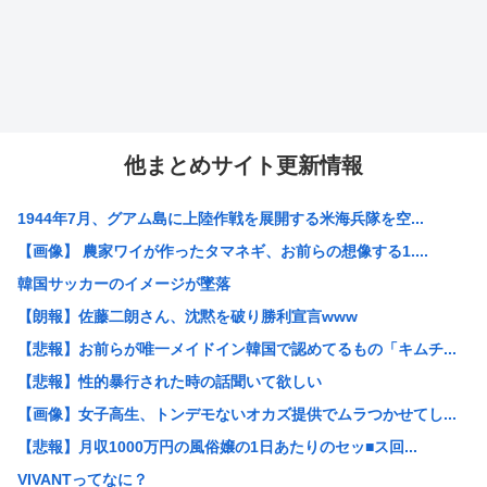
他まとめサイト更新情報
1944年7月、グアム島に上陸作戦を展開する米海兵隊を空...
【画像】 農家ワイが作ったタマネギ、お前らの想像する1....
韓国サッカーのイメージが墜落
【朗報】佐藤二朗さん、沈黙を破り勝利宣言www
【悲報】お前らが唯一メイドイン韓国で認めてるもの「キムチ...
【悲報】性的暴行された時の話聞いて欲しい
【画像】女子高生、トンデモないオカズ提供でムラつかせてし...
【悲報】月収1000万円の風俗嬢の1日あたりのセッ■ス回...
VIVANTってなに？