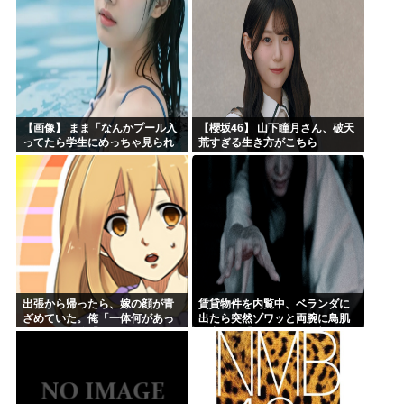
【画像】 まま「なんかプール入
【櫻坂46】 山下瞳月さん、破天
ってたら学生にめっちゃ見られ
荒すぎる生き方がこちら
たw」
出張から帰ったら、嫁の顔が青
賃貸物件を内覧中、ベランダに
ざめていた。俺「一体何があっ
出たら突然ゾワッと両腕に鳥肌
たんだ？」嫁「…」→子供たち
が出た。「やっぱりこの部屋嫌
に話を聞くと…
だ」と思った瞬間、体が前にド
ンッと突き飛ばされて…