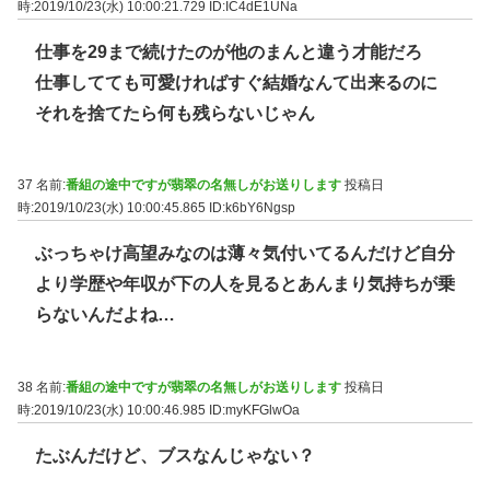
時:2019/10/23(水) 10:00:21.729
ID:IC4dE1UNa
仕事を29まで続けたのが他のまんと違う才能だろ
仕事してても可愛ければすぐ結婚なんて出来るのに
それを捨てたら何も残らないじゃん
37 名前:
番組の途中ですが翡翠の名無しがお送りします
投稿日
時:2019/10/23(水) 10:00:45.865
ID:k6bY6Ngsp
ぶっちゃけ高望みなのは薄々気付いてるんだけど自分
より学歴や年収が下の人を見るとあんまり気持ちが乗
らないんだよね…
38 名前:
番組の途中ですが翡翠の名無しがお送りします
投稿日
時:2019/10/23(水) 10:00:46.985
ID:myKFGlwOa
たぶんだけど、ブスなんじゃない？