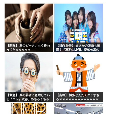
NARUTO、ここにきてガチで復権してしまう w w w...
海外「まるでタイムスリップしたみたいだ…！」日本の江戸時...
【衝撃】 韓国人「エボシ御前の声の人、若い頃がこれかよ」
首相官邸「高市総理の映像を悪用した偽サイトに注意してくだ...
ヤニネコに一つだけ文句言わせてくれ
声優、なんかAIに勝ちそう。「声も「人格の象徴」明記、法...
【悲報】 夏のピーク、もう終わ
【日向坂46】 まさかの楽曲も披
ってたｗｗｗｗｗ
露！『三期生LIVE』愛知公演の
レポがこちら
【緊急】 今の若者に急増してい
【吉報】 博多どんたくエチすぎ
る『コレ』依存、めちゃくちゃ
るｗｗｗｗｗｗｗｗｗｗｗｗｗ
深刻な模様w w w w w w w w w w
ｗｗ