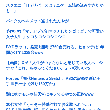
スクエニ「FF7リバースはミニゲーム詰め込みすぎたか
も…」
バイクのヘルメット盗まれたんやが
彡(❤︎)(❤︎)「マチアプで初マッチしたンゴ！ガチで可愛い
女子大生 」シコシコシコシコシコ
BYDラッコ、発売1週間で760台売れる。ヒョンデは1年
間かけて1328台www
【画像】X民「人生がつまらないと感じている人へ。今
すぐ『これ』をやってください。」6.9万いいね
Forbes「初代Nintendo Switch、PS2の記録更新に王
手 世界一まで残り150万台」
謎にポケモンや任天堂にキレてるやつの正体www
30代女性「くっそー特殊詐欺でお金取られた…」
SNS「詐欺師に騙し取られたお金、取り戻せます」女