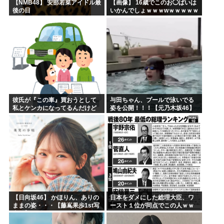
【NMB48】 安部若菜アイドル最
【画像】 16歳でこのお◯ぱいは
後の日
いかんでしょｗｗｗwｗｗｗｗｗ
ｗｗｗ❤
彼氏が『この車』買おうとして
与田ちゃん、プールで泳いでる
私とケンカになってるんだけど
姿を公開！！！【元乃木坂46】
ｗｗｗｗｗｗ
【日向坂46】 かほりん、ありの
日本をダメにした総理大臣、ワ
ままの姿・・・【藤嶌果歩1st写
ースト１位が同点でこの人ｗｗ
真集】
ｗｗｗｗ