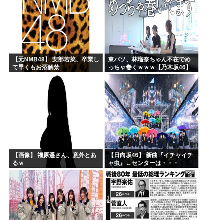
【元NMB48】 安部若菜、卒業し
東パソ、林瑠奈ちゃん不在でめ
て早くもお酒解禁
っちゃ巻くｗｗｗ【乃木坂46】
【画像】 福原遥さん、意外とあ
【日向坂46】 新曲『イチャイチ
るｗ
ャ虫』←センターは・・・
【18thシングル】