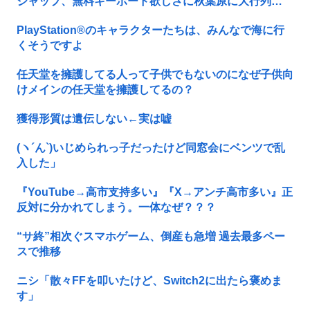
ジャップ、無料キーボード欲しさに秋葉原に大行列…
PlayStation®のキャラクターたちは、みんなで海に行
くそうですよ
任天堂を擁護してる人って子供でもないのになぜ子供向
けメインの任天堂を擁護してるの？
獲得形質は遺伝しない←実は嘘
(ヽ´ん`)いじめられっ子だったけど同窓会にベンツで乱
入した」
『YouTube→高市支持多い』『X→アンチ高市多い』正
反対に分かれてしまう。一体なぜ？？？
“サ終”相次ぐスマホゲーム、倒産も急増 過去最多ペー
スで推移
ニシ「散々FFを叩いたけど、Switch2に出たら褒めま
す」