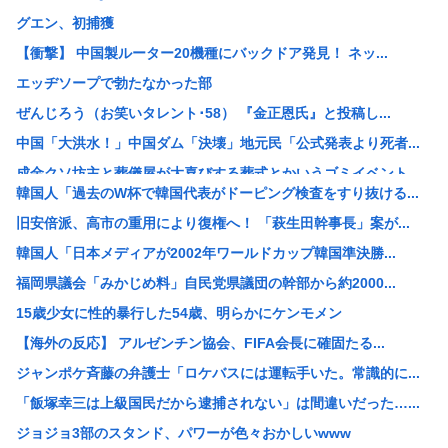
グエン、初捕獲
【衝撃】 中国製ルーター20機種にバックドア発見！ ネッ...
エッヂソープで勃たなかった部
ぜんじろう（お笑いタレント･58） 『金正恩氏』と投稿し...
中国「大洪水！」中国ダム「決壊」地元民「公式発表より死者...
成金クソ坊主と葬儀屋が大喜びする葬式とかいうゴミイベント...
韓国人「過去のW杯で韓国代表がドーピング検査をすり抜ける...
【悲報】いまの小学生 朝7時から学校に預けられ放課後も夜...
旧安倍派、高市の重用により復権へ！ 「萩生田幹事長」案が...
【悲報】れいわ大石あきこさん、活動休止。
韓国人「日本メディアが2002年ワールドカップ韓国準決勝...
【衝撃】佐藤二朗(57)、久しぶりにXを更新！その内容が...
福岡県議会「みかじめ料」自民党県議団の幹部から約2000...
人気アニメ「メイドインアビス」の主題歌にVTuberさん...
15歳少女に性的暴行した54歳、明らかにケンモメン
【速報】140kg俺、はま寿司で食いまくるwww（※画像...
【海外の反応】 アルゼンチン協会、FIFA会長に確固たる...
【悲報】キヨ、逮捕www
ジャンポケ斉藤の弁護士「ロケバスには運転手いた。常識的に...
【悲報】みぃちゃん、マジでアニメ中止になりそう
「飯塚幸三は上級国民だから逮捕されない」は間違いだった…...
【悲報】日本人なら誰もが知ってるのに、まだ一度も大河で取...
ジョジョ3部のスタンド、パワーが色々おかしいwww
【画像】女子高生、市民プールでエグい乳を放り出してしまう...