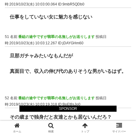
時:2019/10/23(水) 10:03:00.064
ID:9mbR5QDb0
仕事をしていない女に魅力を感じない
51 名前:
番組の途中ですが翡翠の名無しがお送りします
投稿日
時:2019/10/23(水) 10:03:12.267
ID:jDAYGHm60
旦那ガチャみたいなもんだが
真面目で、収入の伸び代のありそうな男がいるはず。
52 名前:
番組の途中ですが翡翠の名無しがお送りします
投稿日
時:2019/10/23(水) 10:03:19.318
ID:BpEt8sJo0
SPONSOR
その歳まで独身だと友達とかも居ないんだろ？
自慢する相手もいないのになんで高望みしてんだ
ホーム
検索
トップ
サイドバー