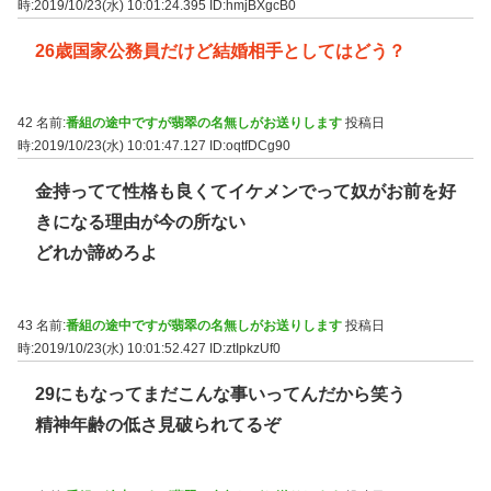
時:2019/10/23(水) 10:01:24.395
ID:hmjBXgcB0
26歳国家公務員だけど結婚相手としてはどう？
42 名前:
番組の途中ですが翡翠の名無しがお送りします
投稿日
時:2019/10/23(水) 10:01:47.127
ID:oqtfDCg90
金持ってて性格も良くてイケメンでって奴がお前を好
きになる理由が今の所ない
どれか諦めろよ
43 名前:
番組の途中ですが翡翠の名無しがお送りします
投稿日
時:2019/10/23(水) 10:01:52.427
ID:ztIpkzUf0
29にもなってまだこんな事いってんだから笑う
精神年齢の低さ見破られてるぞ