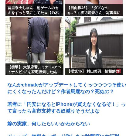
冨里奈央ちゃん、罰ゲームのセ
【日向坂46】 「ダメなの
ミをずっと気にしてたｗ【乃木
ぉ...？」渡辺莉奈さん、写真集に
坂46】
興味津々
【衝撃】 大阪府警、ミナミの“ベ
【櫻坂46】 村山美羽、情報解禁
トナムビル”を家宅捜索した結
果・・・・・・
なんかchmateがアップデートしてくっつつつつそ使い
にくくなったんだけど？作者馬鹿なの？死ぬの？
若者に「円安になるとiPhoneが買えなくなるぞ！」っ
て言ったら高市支持する奴減りそうだよな
嫁の実家、何したらいいかわからない