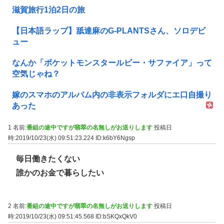
滋賀旅行1泊2日の旅
【日本語ラップ】舐達麻のG-PLANTSさん、ソロデビ
ュー
なんか「ポケットモンスタールビー・サファイア」って
空気じゃね？
嫁のスマホのアルバム内の非表示フォルダにエ口自撮り
あった
1 名前:
番組の途中ですが翡翠の名無しがお送りします
投稿日
時:2019/10/23(水) 09:51:23.224
ID:k6bY6Ngsp
毎日働きたくない
誰かのお金で暮らしたい
2 名前:
番組の途中ですが翡翠の名無しがお送りします
投稿日
時:2019/10/23(水) 09:51:45.568
ID:bSKQxQkV0