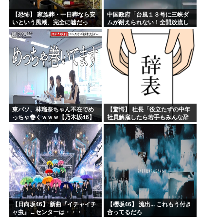
【恐怖】 家族葬・一日葬なら安
中国政府「台風１３号に三峡ダ
いという風潮、完全に嘘だっ
ムが耐えられない！全開放流し
た・・・・
ろ！」⇒ 下流域の街が壊滅状態
ｗｗｗｗｗ
東パソ、林瑠奈ちゃん不在でめ
【驚愕】 社長「役立たずの中年
っちゃ巻くｗｗｗ【乃木坂46】
社員解雇したら若手もみんな辞
めてしまった…」
【日向坂46】 新曲『イチャイチ
【櫻坂46】 流出... これもう付き
ャ虫』←センターは・・・
合ってるだろ