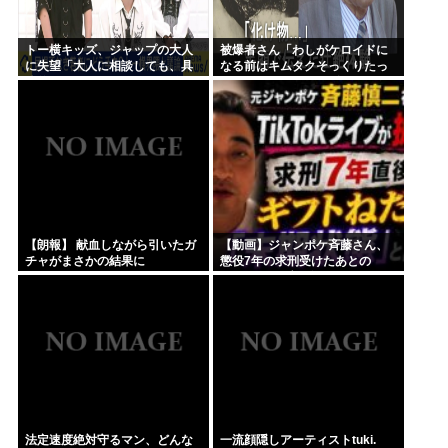
トー横キッズ、ジャップの大人
被爆者さん「わしがケロイドに
に失望「大人に相談しても、具
なる前はキムタクそっくりたっ
体的に何もしてくれない。結果
たんじゃ」ハードなギャグをか
的に傷つく。福祉は自由が奪わ
ます
れる」
【朗報】 献血しながら引いたガ
【動画】ジャンポケ斉藤さん、
チャがまさかの結果に
懲役7年の求刑受けたあとの
TikTokライブ配信がヤバすぎる
と話題にwww
法定速度絶対守るマン、どんな
一流顔隠しアーティストtuki.