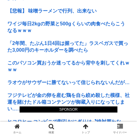
【悲報】 味噌ラーメンで行列、出来ない
ワイジ毎日2kgの野菜と500gくらいの肉食べたらこう
なるｗｗｗ
「2年間、たぶん1日4回は握ってた」ラスベガスで買っ
た3,000円のキーホルダーを調べたら
このパソコン買おうか迷ってるから背中を刺してくれｗ
ｗｗ
ラオウがサウザーに勝てないって信じられないんだが…
フジテレビが金の卵を産む鶏を自ら絞め殺した模様、社
運を賭けたドル箱コンテンツが御蔵入りになってしま
い……
SPONSOR
ヒコロヒー コンビニで割引おにぎりは〝絶対買わな
い〟理由
ホーム
検索
トップ
サイドバー