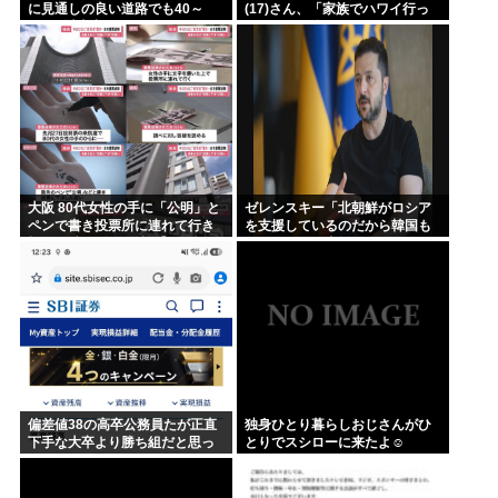
に見通しの良い道路でも40～
(17)さん、「家族でハワイ行っ
60km以上出さない
てきたw」 自己顕示欲がどんど
ん抑えられなくなる
大阪 80代女性の手に「公明」と
ゼレンスキー「北朝鮮がロシア
ペンで書き投票所に連れて行き
を支援しているのだから韓国も
投票干渉 60女を送検【いさ酒
ウクライナを支援しろ」
場】
偏差値38の高卒公務員たが正直
独身ひとり暮らしおじさんがひ
下手な大卒より勝ち組だと思っ
とりでスシローに来たよ☺
てる