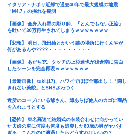
イタリア・ナポリ近郊で過去40年で最大規模の地震
「M4.7」の揺れを観測
【画像】 全身入れ墨の彫り師、『とんでもない正論』
を吐いて30万再生されてしまうｗｗｗｗｗｗｗ
【悲報】 明日、飛田給とかいう謎の場所に行くんやが
何があるんや????・・・・・・・・・
【画像】 あだち充、タッチの上杉達也が浅倉南に告白
したシーンを完全再現ｗｗｗｗｗｗｗ
【最新画像】 tuki.(17)、ハワイでほぼ全部出し！「隠し
きれない美貌」とSNSざわつく
近所のコープにいる爺さん、隙あらば他人のカゴに商品
を入れようとする
【恐怖】 東名高速で結婚式の衣装合わせに向かってい
た夫婦の車に何度も何度も追突した60歳の男がヤバす
ぎる…こんなのに遭遇したらどうすればいいの？