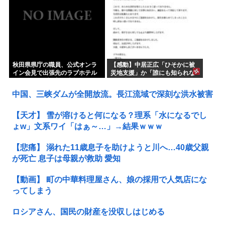
秋田県県庁の職員、公式オンラ
【感動】中居正広「ひそかに被
イン会見で出張先のラブホテル
災地支援」か「誰にも知られな
でバスローブを着て喫煙しなが
くていい」
ら登場www
中国、三峡ダムが全開放流。長江流域で深刻な洪水被害
【天才】 雪が溶けると何になる？理系「水になるでし
ょw」文系ワイ「はぁ～…」→結果ｗｗｗ
【悲痛】 溺れた11歳息子を助けようと川へ…40歳父親
が死亡 息子は母親が救助 愛知
【動画】 町の中華料理屋さん、娘の採用で人気店にな
ってしまう
ロシアさん、国民の財産を没収しはじめる