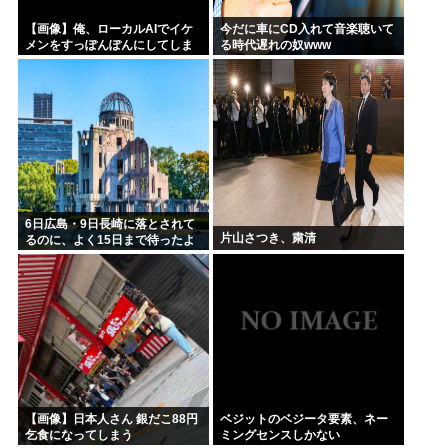
【画像】俺、ローカルAIでイケ
今だに車にCD入れて音楽聴いて
メンをすっぽんぽんにしてしま
る時代遅れの奴www
うwww
6日広島・9日長崎に落とされて
片山さつき、粛清
るのに、よく15日まで待ったよ
な
【画像】日本人さん 銀だこ88円
ベジットのベジータ要素、ネー
乞食になってしまう
ミングセンスしかない