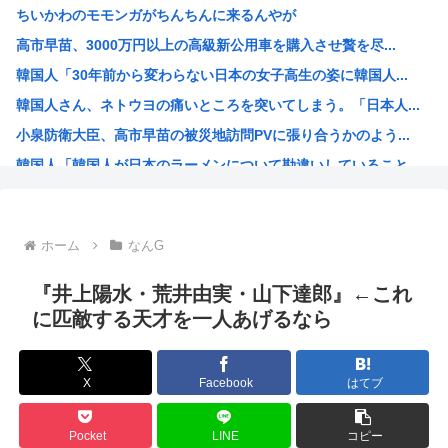
ちいかわのモモンガがちんちんに来るんやが
焼肉ライクで2170円食べ放題！今どき2170円の肉食べ...
高市早苗、3000万円以上の高級新公用車を購入させ贅を尽...
なんで夏にマスクしてんだァ？
韓国人「30年前から変わらない日本の女子高生の姿に韓国人...
【悲報】京大生さん、ノリが寒すぎる
韓国人さん、ネトウヨの痛いところを突いてしまう。「日本人...
タトゥー彫り師さん「刺青入れてる奴は全員バカです」→30...
小泉防衛大臣、高市早苗の被災地訪問PVに張り合うかのよう...
【悲報】米農家「もう無理です…」。過去最大の在庫を抱える...
韓国人「韓国人が日本のラーメンについて勘違いしていること...
【悲報】大竹しのぶ、原爆の日に「絶対に戦争を放棄する国で...
生成AIのイラストを使ってTCG作ってる??
お前ら今期アニメ何見てるの？
ホーム
なんG
【衝撃】 韓国人「箱根駅伝、走りながら乾杯してた」
ケンモメンの生きがいはなに？安倍晋三以外で
『井上陽水・荒井由実・山下達郎』←これ
夏場のロリコンおま●こが蒸れ蒸れしててエッチなぷりきゅあ...
に匹敵する天才を一人あげるなら
高市早苗、今日長崎で平和祈念式典に参列して被爆体験者と面...
ワールドトリガー、対A級戦闘試験開始から約1年経過
X
Facebook
はてブ
名探偵プリキュア！ 反省会
韓国人「日本の某全国チェーン店の商品写真が話題になってい...
Pocket
LINE
コピー