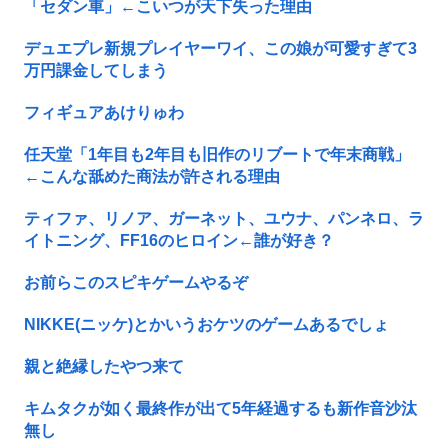
「セダン車」←こいつが天下失った理由
デュエプレ新規プレイヤーワイ、この娘が可愛すぎて3
万円課金してしまう
フィギュアあけりゅわ
任天堂「1年目も2年目も旧作のリブートで年末商戦」
←こんな舐めた商法が許される理由
ティファ、リノア、ガーネット、ユウナ、パンネロ、ラ
イトニング、FF16のヒロイン←誰が好き？
お前らこのスピキゲームやるぞ
NIKKE(ニッケ)とかいうおケツのゲームあるでしょ
親と絶縁したやつ来て
キムタクが如く最終作が出て5年経過するも新作音沙汰
無し