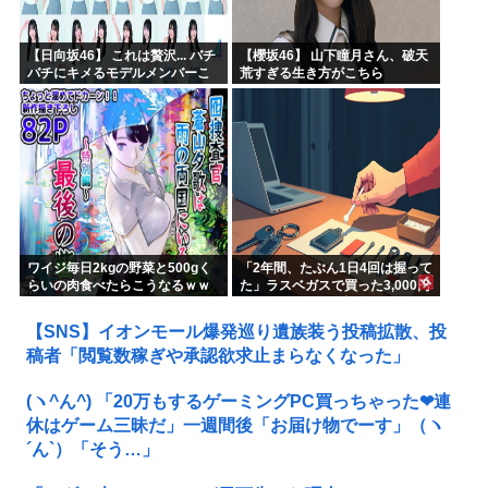
【日向坂46】 これは贅沢... バチ
【櫻坂46】 山下瞳月さん、破天
バチにキメるモデルメンバーこ
荒すぎる生き方がこちら
ちら
ワイジ毎日2kgの野菜と500gく
「2年間、たぶん1日4回は握って
らいの肉食べたらこうなるｗｗ
た」ラスベガスで買った3,000円
ｗ
のキーホルダーを調べたら
【SNS】イオンモール爆発巡り遺族装う投稿拡散、投
稿者「閲覧数稼ぎや承認欲求止まらなくなった」
(ヽ^ん^) 「20万もするゲーミングPC買っちゃった❤連
休はゲーム三昧だ」一週間後「お届け物でーす」（ヽ
´ん`）「そう…」