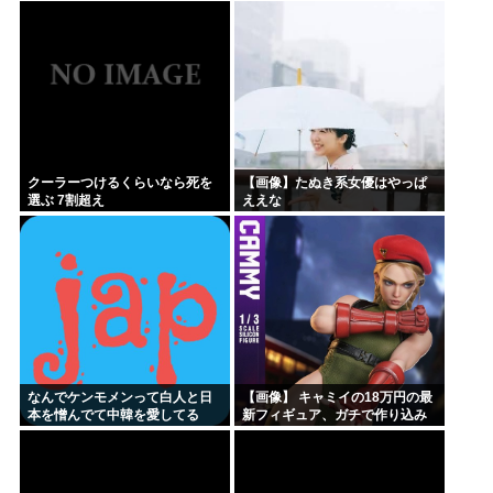
クーラーつけるくらいなら死を
【画像】たぬき系女優はやっぱ
選ぶ 7割超え
ええな
なんでケンモメンって白人と日
【画像】 キャミイの18万円の最
本を憎んでて中韓を愛してる
新フィギュア、ガチで作り込み
の？
がエグすぎる