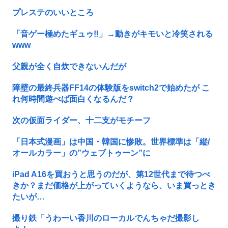
プレステのいいところ
「音ゲー極めたギュゥ‼️」→動きがキモいと冷笑される
www
父親が全く自炊できないんだが
障壁の最終兵器FF14の体験版をswitch2で始めたが こ
れ何時間遊べば面白くなるんだ？
次の仮面ライダー、十二支がモチーフ
「日本式漫画」は中国・韓国に惨敗。世界標準は「縦/
オールカラー」の”ウェブトゥーン”に
iPad A16を買おうと思うのだが、第12世代まで待つべ
きか？まだ価格が上がっていくようなら、いま買っとき
たいが…
撮り鉄「うわーい香川のローカルでんちゃだ撮影し