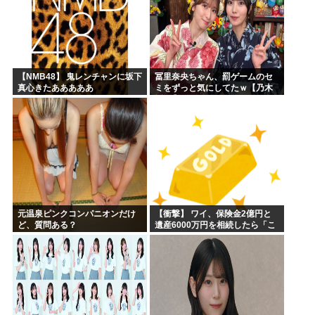
【NMB48】 鬼レンチャンに坂下
冨里奈央ちゃん、罰ゲームのセ
真心きたあああああ
ミをずっと気にしてたｗ【乃木
坂46】
元温泉ピンクコンパニオンだけ
【衝撃】 ワイ、保険金2億円と
ど、質問ある？
遺産6000万円を相続したら「こ
う」なった・・・