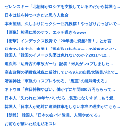
ゼレンスキー「北朝鮮がロシアを支援しているのだから韓国も...
日本は核を持つべきだと思う人集合
本田望結、久しぶりにセクシー巨乳投稿！やっぱりおっぱいで...
【画像】相澤仁美のケツ、エッチ過ぎるwww
【衝撃】インデックス投資で「20年後に資産2倍！」とか言...
日本の花火大会 中国人「場所取り転売ヤー」の荒稼ぎイベン...
韓国人「韓国のイメージ失墜は免れないのか？2011〜12...
【画像】女さん「貧乳だから男水着で市民プールいったら周り...
進次郎「辺野古の事故ガー!」 記者「米兵がレ●プしました...
【悲報】中国製ルーター、またまたバックドア発見www
高市政権の消費税減税に反対している9人の自民党議員が全て...
【産経新聞主張】 佐渡金山 韓国は反日を持ち込むな
靖国神社「軍服のコスプレやめろ、"慰霊"の意味考えろ」
元ジャンポケ斉藤慎二被告のTikTokライブが拡散 求刑...
ネトウヨ「在日特権やばい。働かずに年間600万円もらって...
K-POPアイドルの約半数が3年後には姿を消す…損益分岐...
日本人「失われた30年ヤバいだろ…貧乏になりすぎ…もう愛...
浜田雅功、超スパルタ高校時代 夏の思い出に共演者衝撃
韓国人「日本人が絶対に違法駐車をしない本当の理由がこちら...
【絶望画像】7月の電気代逝ったあああああああああ！！！！...
【朗報】 韓国人「日本の白バイ隊員、人間やめてる」
ワイ「最近、嫁の夜間外出が増えてる…怪しい…興信所に調査...
お前らが描いた絵を貼るスレ
【岡山】シャインマスカット200房（時価40万円相当）畑...