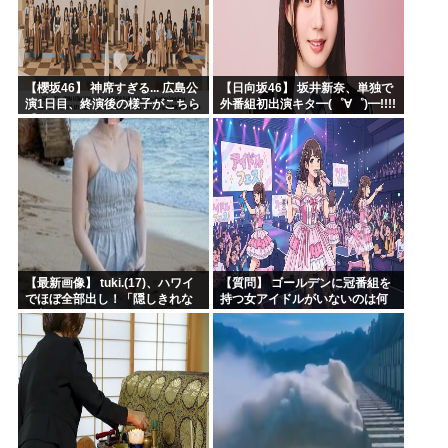
【櫻坂46】 神席すぎる... 広島公
【日向坂46】 坂井新奈、単独で
演1日目、終演後の様子がこちら
外番組初出演キタ━(゜∀゜)━!!!!
【全国ツアー2026 What’s
lonesome?】
【最新画像】 tuki.(17)、ハワイ
【質問】 ゴールデンに冠番組を
でほぼ全部出し！「隠しきれな
持つ女アイドルがいないのは何
い美貌」とSNSざわつく
故なのか？