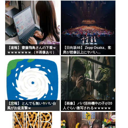
【18thシングル】
【速報】 齋藤飛鳥さんの下着ｗ
【日向坂46】 Zepp Osaka、客
ｗｗｗｗｗｗｗ （※画像あり）
席が想像以上にヤバい…
【悲報】 とんでも無いヤバい台
【画像】 パパ活待機中の子が20
風がお盆直撃ｗ
人ぐらい激写されるｗｗｗｗｗ
ｗｗｗｗｗｗ