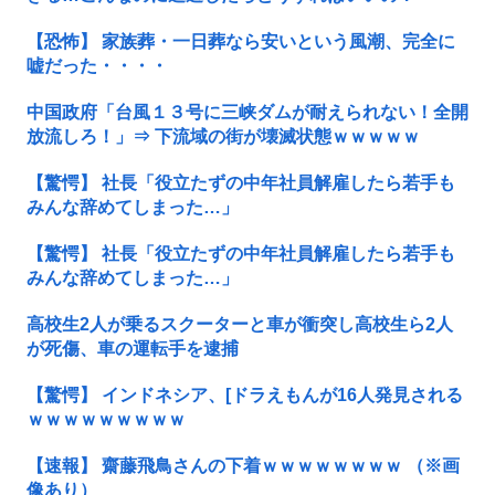
【恐怖】 家族葬・一日葬なら安いという風潮、完全に
嘘だった・・・・
中国政府「台風１３号に三峡ダムが耐えられない！全開
放流しろ！」⇒ 下流域の街が壊滅状態ｗｗｗｗｗ
【驚愕】 社長「役立たずの中年社員解雇したら若手も
みんな辞めてしまった…」
【驚愕】 社長「役立たずの中年社員解雇したら若手も
みんな辞めてしまった…」
高校生2人が乗るスクーターと車が衝突し高校生ら2人
が死傷、車の運転手を逮捕
【驚愕】 インドネシア、[ドラえもんが16人発見される
ｗｗｗｗｗｗｗｗｗ
【速報】 齋藤飛鳥さんの下着ｗｗｗｗｗｗｗｗ （※画
像あり）