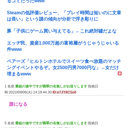
るゴミだったwww
Steamの低評価レビュー、「プレイ時間は短いのに文章
は長い」という謎の傾向が分析で浮き彫りに
豚「子供にゲーム買い与えてる」←これ絶対噓だよな
エッヂ民、資産1,000万超の富裕層がうじゃうじゃいる
件www
ペアーズ「ヒルトンホテルでスイーツ食べ放題のマッチ
ングイベントやるぞ。女2500円男7000円な」→女だけ
埋まるwww
1 名前:
番組の途中ですが翡翠の名無しがお送りします
投稿日
時:2022/09/06(火) 14:19:44.30
ID:e7JY8CSo0
誰になる
5 名前:
番組の途中ですが翡翠の名無しがお送りします
投稿日