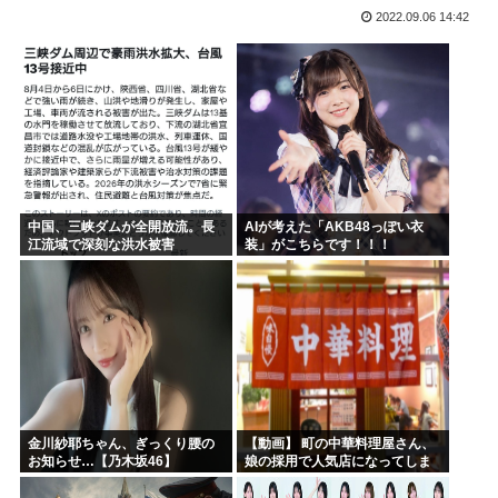
2022.09.06 14:42
バイデン前米大統領（83）死にそう 再選しなくてよかった...
「原爆はうそ」「放射線の被害はなかった」 信じる若者た...
プリキュア見てる奴らきもすぎんか？さすがに
韓国人「手術中に震度6強の地震、その時の日本の医療スタッ...
NARUTOを一巻から最後まで読んでみたけど、これ駄作じ...
ラジコンのキングタイガーでスズメバチの巣に突撃「ハチから...
中国、三峡ダムが全開放流。長
AIが考えた「AKB48っぽい衣
江流域で深刻な洪水被害
装」がこちらです！！！
金川紗耶ちゃん、ぎっくり腰の
【動画】 町の中華料理屋さん、
お知らせ…【乃木坂46】
娘の採用で人気店になってしま
う