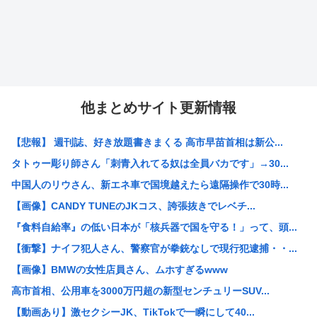
他まとめサイト更新情報
【悲報】 週刊誌、好き放題書きまくる 高市早苗首相は新公...
タトゥー彫り師さん「刺青入れてる奴は全員バカです」→30...
中国人のリウさん、新エネ車で国境越えたら遠隔操作で30時...
【画像】CANDY TUNEのJKコス、誇張抜きでレベチ...
『食料自給率』の低い日本が「核兵器で国を守る！」って、頭...
【衝撃】ナイフ犯人さん、警察官が拳銃なしで現行犯逮捕・・...
【画像】BMWの女性店員さん、ムホすぎるwww
高市首相、公用車を3000万円超の新型センチュリーSUV...
【動画あり】激セクシーJK、TikTokで一瞬にして40...