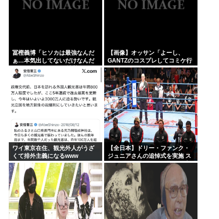
冨樫義博「ヒソカは最強なんだ
【画像】オッサン「よーし、
ぁ…本気出してないだけなんだ
GANTZのコスプレしてコミケ行
ぁ…」 こいつのこの情熱なんな
くかー」
の？
ワイ東京在住、観光外人がうざ
【全日本】ドリー・ファンク・
くて排外主義になるwww
ジュニアさんの追悼式を実施 ス
ピニング・トー・ホールドも流
れる