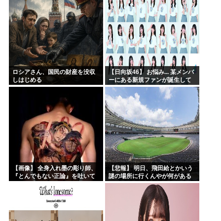
ロシアさん、国民の財産を没収
【日向坂46】 お悩み... 某メンバ
しはじめる
ーにある新規ファンが誕生して
いた
【画像】 全身入れ墨の彫り師、
【悲報】 明日、飛田給とかいう
『とんでもない正論』を吐いて
謎の場所に行くんやが何がある
30万再生されてしまうｗｗｗｗ
んや????・・・・・・・・・
ｗｗｗ