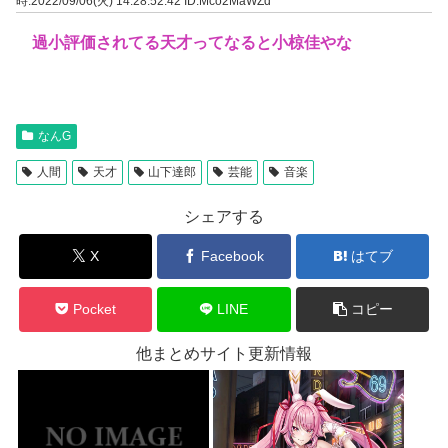
時:2022/09/06(火) 14:28:52.42
ID:Mco2MaWZd
過小評価されてる天才ってなると小椋佳やな
なんG
人間
天才
山下達郎
芸能
音楽
シェアする
X
Facebook
はてブ
Pocket
LINE
コピー
他まとめサイト更新情報