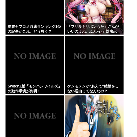
現在ヤフコメ時速ランキング1位
「フリルもリボンもたくさんが
の記事がこれ。どう思う？
いいのよね、ふふっ♪」対魔忍
RPG・新イベント『バニーとヨ
ミハラクライシス』
Switch2版『モンハンワイルズ』
ケンモメンが"あえて"結婚をし
の動作環境が判明！
ない理由ってなんなの？