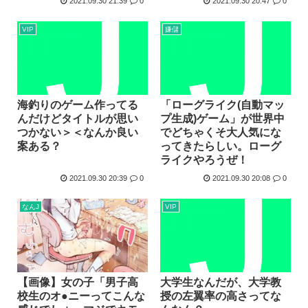
2021.09.30 21:39
0
2021.09.30 20:47
0
VIP
嫌儲
海釣りのゲーム作ってる
「ローグライク(自動マッ
んだけどタイトルが思い
プ生成)ゲーム」が世界中
つかない＞＜なんか良い
でどちゃくそ大人気にな
案ある？
ってきたらしい。ローグ
ライクやろうぜ！
2021.09.30 20:39
0
2021.09.30 20:08
0
なんJ
VIP
大学生なんだが、大学教
【画像】女の子「男子高
授の左翼率の高さってな
校生のオ●ニーってこんな