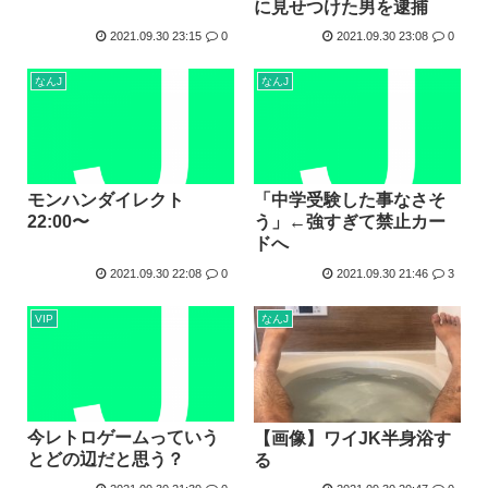
に見せつけた男を逮捕
【画像】キオクシア声優・羊宮妃那ちゃん今日も信用できるw...
2021.09.30 23:15
0
2021.09.30 23:08
0
デスノートの魅上照がめっちゃ好きなんだが
なんJ
なんJ
韓国人「最近の日本アニメ業界の勢力図を変えたと言われる作...
靖国神社、自衛官以外の軍服を禁止「コスプレは英霊を侮辱」
エ口漫画描いたんだけどpixivで誰も見ない
AI扱いされた絵師、筆を折る
モンハンダイレクト
「中学受験した事なさそ
22:00〜
う」←強すぎて禁止カー
ドへ
2021.09.30 22:08
0
2021.09.30 21:46
3
VIP
なんJ
今レトロゲームっていう
【画像】ワイJK半身浴す
とどの辺だと思う？
る