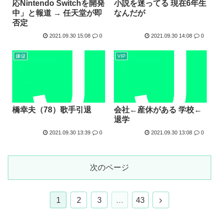
小説を迷ってる 現在6年生
応Nintendo Switchを開発
なんだが
中」と報道 → 任天堂が即
否定
2021.09.30 15:08
0
2021.09.30 14:08
0
嫌儲
VIP
橋幸夫（78）歌手引退
会社←産休がある 学校←
退学
2021.09.30 13:39
0
2021.09.30 13:08
0
次のページ
次
1
2
3
…
43
へ