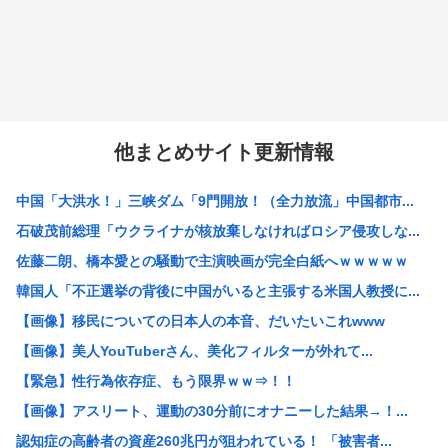
他まとめサイト更新情報
中国「大洪水！」三峡ダム「9門開放！（全力放流」中国都市...
石破茂前総理「ウクライナが核放棄しなければロシア侵攻しな...
佐藤二朗、橋本愛との騒動で主演映画が完全白紙へｗｗｗｗｗ
韓国人「不正選挙の背後に中国がいると主張する米国人教授に...
【画像】移民についての日本人の本音、だいたいこれwww
【画像】美人YouTuberさん、美化フィルターが外れて...
【緊急】性行為依存症、もう限界ｗｗ⇒！！
【画像】アスリート、運動の30分前にオナニーした結果→！...
認知症の高齢者の資産260兆円が狙われている！ 「被害者...