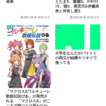
発表
とたまS、愛嬌S、ﾊﾝﾀﾊﾌｧ
ﾝS、猫S、雨宮天&伊藤美
来と仲良し度S
2021.09.30 16:51
0
2021.09.30 16:43
0
嫌儲
VIP
大学生なんだがバイトと
の両立が結構キツキツで
焦ってる
「マクロスΔワルキューレ
歌姫伝説ぴあ」が発売さ
れる 「マクロスΔ」がこ
こまで持つとは思わなか