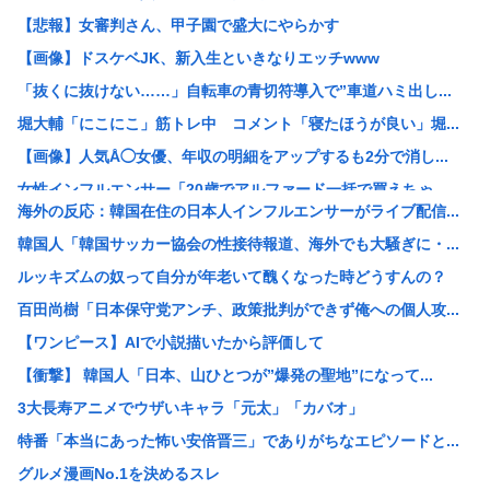
【悲報】女審判さん、甲子園で盛大にやらかす
【画像】ドスケベJK、新入生といきなりエッチwww
「抜くに抜けない……」自転車の青切符導入で”車道ハミ出し...
堀大輔「にこにこ」筋トレ中 コメント「寝たほうが良い」堀...
【画像】人気Å◯女優、年収の明細をアップするも2分で消し...
女性インフルエンサー「20歳でアルファード一括で買えちゃ...
海外の反応：韓国在住の日本人インフルエンサーがライブ配信...
瀬戸環奈がスタイルよすぎて一般男性が隣に並ぶとチンチクリ...
韓国人「韓国サッカー協会の性接待報道、海外でも大騒ぎに・...
【画像】つるの剛士「キムタクを模写した」ﾊﾟｼｬｯwww
ルッキズムの奴って自分が年老いて醜くなった時どうすんの？
【衝撃】ケニアのスイカ、あまりにも薄過ぎるwww
百田尚樹「日本保守党アンチ、政策批判ができず俺への個人攻...
【黒豆】なんだよこの漫画ｗｗｗ【注意】
【ワンピース】AIで小説描いたから評価して
レッサーパンダさん かわいい
【衝撃】 韓国人「日本、山ひとつが”爆発の聖地”になって...
【衝撃】日本人の飼い犬さん、アメリカの上院議員に似すぎた...
3大長寿アニメでウザいキャラ「元太」「カバオ」
【画像】ワイが今まで信じてきた常識www
特番「本当にあった怖い安倍晋三」でありがちなエピソードと...
【悲報】愛知県民、夏恒例の儀式で2人死亡www
グルメ漫画No.1を決めるスレ
【謎】高市早苗の「高市」と「早苗」の出処が不明だと戦慄が...