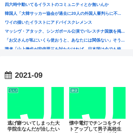
四六時中動いてるイラストのコミュニティとか無いんか
【悲報】ガールズバンドのボーカル、客席ダイブでお胸を揉ま...
韓国人「大韓サッカー協会が過去に20人の外国人審判らに不...
【画像】美人JD「すき家のローストビーフ丼1人で食べてき...
ワイの描いたイラストにアドバイスクレメンス
【悲報】デカイファミチキだと思って買ったら小さかったから...
マッシヴ・アタック、シンガポール公演でパレスチナ国旗を掲...
【悲報】とんでもないヤバい台風さん、お盆を直撃www
「お父さんが私にいくら使おうと、あなたには関係ない」そう...
【韓国株】 7月のKOSPI 28.9％下落…通貨危機を...
識者「山上徹也が安倍晋三を討たなければ、日本国は今でも統...
ファン付き作業着使用男性熱中症で死亡 スポーツドリンクや...
オトンがこれ見てガンダムって言うんやが
灼眼のシャナというラノベwww
2021-09
プーチン「あえて申し上げます。助けてください。」
このガンプラなにかわかる？
なんJ
嫌儲
エッヂ声優大好き部
ラジコンのキングタイガーでスズメバチの巣に突撃「ハチから...
イチローがマリナーズ主催のHRダービーで見せた活躍にML...
高市早苗、また怪しい経歴が出てくるwww
逃げ癖ついてしまった大
懐中電灯でチンコをライ
学院生なんだが治したい
トアップして男子高校生
子供にはロボットアニメ以外禁止にするわ