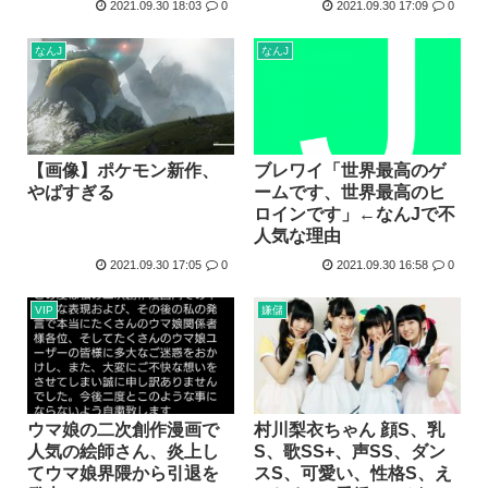
2021.09.30 18:03
0
2021.09.30 17:09
0
なんJ
なんJ
ブレワイ「世界最高のゲ
【画像】ポケモン新作、
ームです、世界最高のヒ
やばすぎる
ロインです」←なんJで不
人気な理由
2021.09.30 17:05
0
2021.09.30 16:58
0
VIP
嫌儲
ウマ娘の二次創作漫画で
村川梨衣ちゃん 顔S、乳
人気の絵師さん、炎上し
S、歌SS+、声SS、ダン
てウマ娘界隈から引退を
スS、可愛い、性格S、え