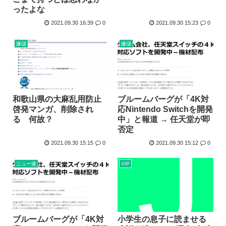
ったよな
2021.09.30 16:39
0
2021.09.30 15:23
0
嫌儲
嫌儲
和歌山県の大麻乱用防止
ブルームバーグが「4K対
啓発マンガ、削除され
応Nintendo Switchを開発
る 何故？
中」と報道 → 任天堂が即
否定
2021.09.30 15:15
0
2021.09.30 15:12
0
ニュー速
VIP
小学生の息子に読ませる
ブルームバーグが「4K対