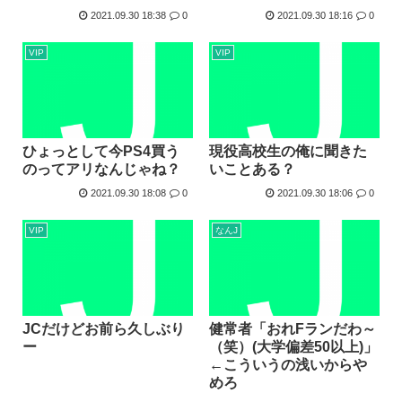
2021.09.30 18:38
0
2021.09.30 18:16
0
VIP
VIP
ひょっとして今PS4買う
現役高校生の俺に聞きた
のってアリなんじゃね？
いことある？
2021.09.30 18:08
0
2021.09.30 18:06
0
VIP
なんJ
JCだけどお前ら久しぶり
健常者「おれFランだわ～
ー
（笑）(大学偏差50以上)」
←こういうの浅いからや
めろ