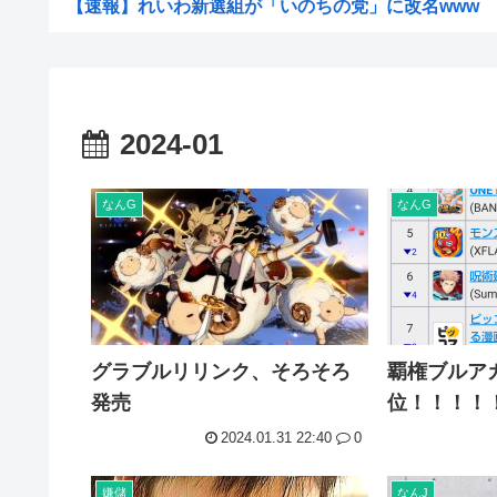
【速報】れいわ新選組が「いのちの党」に改名www
ヨーロッパが中国製メガソーラーを締め出しｗｗｗ
【驚愕】仙台育英初の女子部員・星よつは、須江監督から
【悲報】侍戦士、井端を酷評「競馬の話以外は会話がなく
2024-01
【画像】お姉ちゃん（21）高校生の弟と一緒にお風呂に
ウクライナ、ついに力尽きる
なんG
なんG
韓国人の対日好感度が過去最高に、「ノージャパン」は終
高市洋一「アメリカで経済学を学んだ。MMT信者じゃあ
【衝撃】「え、これカバー曲だったの！？」って知って驚
中国Zbtlink製ルーター20機種にバックドア見つかる...
グラブルリリンク、そろそろ
覇権ブルア
【悲報】ディズニーのおいなり巻（600円）、卑猥すぎて
発売
位！！！！
【驚愕】名作『無職転生』凄い事に気付いたwww『無職
2024.01.31 22:40
0
セカンドサマーウイカ、AVになってしまう…「このAV最
ワイの株式口座 爆損で逝く
嫌儲
なんJ