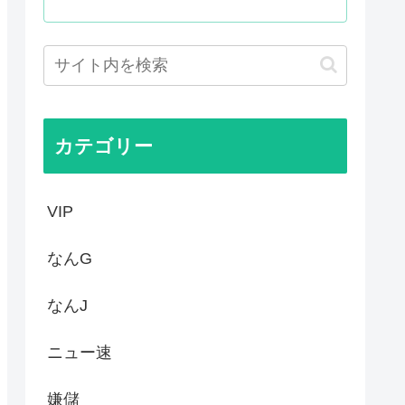
キュアが前年比大幅減少
は北朝鮮の金正恩と比較され完...
か…なんやこれ、デスノート？...
カテゴリー
VIP
なんG
なんJ
ニュー速
嫌儲