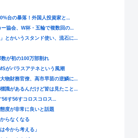
0%台の暴落！外国人投資家と...
ー協会、W杯・五輪で複数回の...
とかいうスタンド使い、流石に...
数が初の100万部割れ
MSがパラスアテネという風潮
物財務官僚、高市早苗の逆鱗に...
識があるんだけど皆は見たこと...
56す56すコロスコロス...
態度が非常に良いと話題
からなくなる
は今から考える」