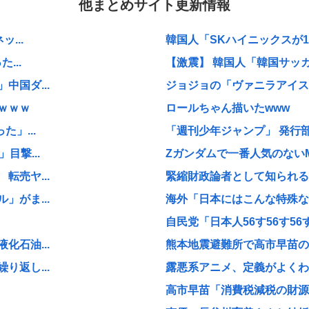
他まとめサイト更新情報
...
韓国人「SKハイニックスが1
...
【激震】 韓国人「韓国サッカ
国ダ...
ジョジョの「ヴァニラアイス」
ｗｗｗ
ロールちゃん描いたwww
」...
「週刊少年ジャンプ」 発行部
目撃...
Zガンダムで一番人気のない
売ヤ...
緊縮財政論者として知られる大
がま...
海外「日本にはこんな特殊な標
自民党「日本人56す56す56す
石油...
熊本地震避難所で高市早苗の
返し...
露悪系アニメ、定義がよくわ
高市早苗「消費税減税の財源