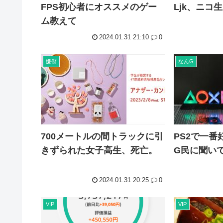
FPS初心者にオススメのゲー
Ljk、ニコ
ム教えて
2024.01.31 21:10
0
嫌儲
なんG
700メートルの間トラックに引
PS2で一
きずられた女子高生、死亡。
G民に聞い
2024.01.31 20:25
0
VIP
VIP