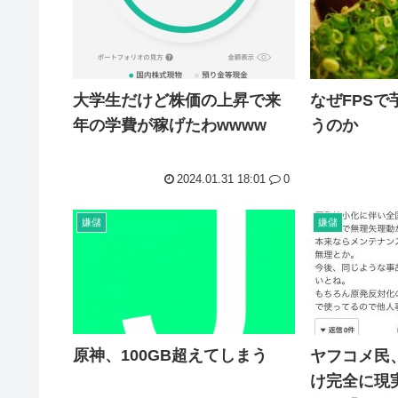
大学生だけど株価の上昇で来
なぜFPS
年の学費が稼げたわwwww
うのか
2024.01.31 18:01
0
嫌儲
嫌儲
原神、100GB超えてしまう
ヤフコメ民
け完全に現