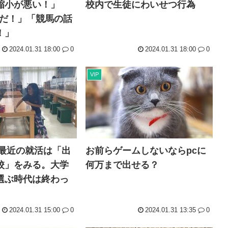
縮小が悪い！」
校内で生徒にわいせつ行為
業だ！」「競馬の話
！」
2024.01.31 18:00
0
2024.01.31 18:00
0
VIP
民「最近の就活は「出
お前らゲームしないならpcに
校」をみる。大学
何万まで出せる？
選ぶ時代は終わっ
2024.01.31 15:00
0
2024.01.31 13:35
0