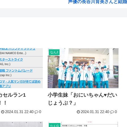
声優の長谷川育美さんと結婚
部落民のことお前らの地域っ
「3...
中国大使館に侵入した自衛官（
意思...
海外「ディズニーがゴミのよう
入っ...
今期アニメの評価、ついに固
韓国人「韓国サッカー協会W杯
なんJ
わっ...
「味方のふりをしてたが、実は
りま...
みいちゃん作者、お気持ち表
いた...
高市総書記に逆らった財務官
ヒロアカ見たらまじで好きに
カセルラン1
小学生妹「おにいちゃん♥だい
賛...
【画像】カノカリ女、とんでも
！！
じょうぶ？」
転生...
韓国人「日本には韓国みたいな
2024.01.31 22:40
0
2024.01.31 22:40
0
高...
宮崎駿「声優は娼婦のような
なんかおもろい漫画ない?
なんG