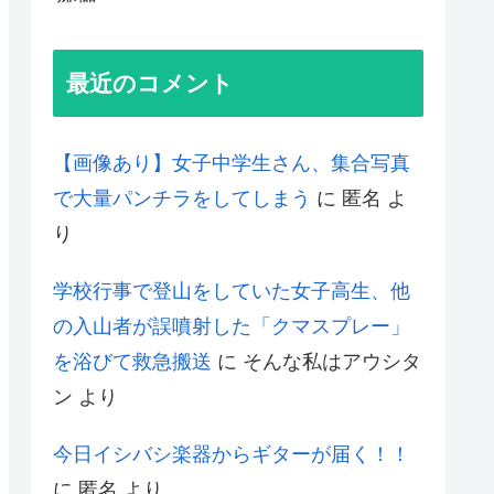
最近のコメント
【画像あり】女子中学生さん、集合写真
で大量パンチラをしてしまう
に
匿名
よ
り
学校行事で登山をしていた女子高生、他
の入山者が誤噴射した「クマスプレー」
を浴びて救急搬送
に
そんな私はアウシタ
ン
より
今日イシバシ楽器からギターが届く！！
に
匿名
より