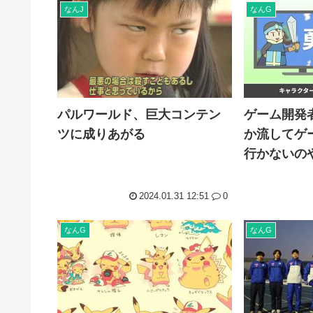
なんJ
なんG
パルワールド、巨大コンテン
ゲーム開発
ツに成りあがる
か流してゲ
行かないの
2024.01.31 12:51
0
なんG
なんG