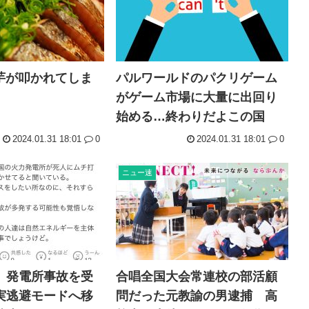
で芋が叩かれてしま
パルワールドのパクリゲーム
がゲーム市場に大量に出回り
始める…終わりだよこの国
2024.01.31 18:01
0
2024.01.31 18:01
0
ニュー速
、発電所事故を受
合唱全国大会常連校の部活顧
実逃避モードへ移
問だった元教諭の男逮捕 高