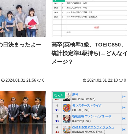
バンダイナムコ決算、プリ
財務省のエース、左遷
韓国人「地震で高市早苗ちゃん
山本五十六「明日は真珠湾攻撃
の日決まったよー
高卒(英検準1級、TOEIC850、
統計検定準1級持ち)←どんなイ
メージ？
2024.01.31 21:56
0
2024.01.31 21:10
0
なんG