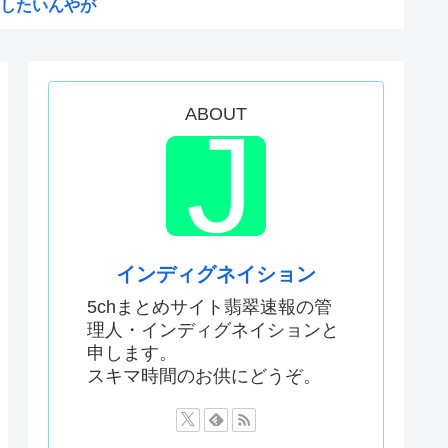
したいんやが
てなんて言ってた？
24）、動機を告白「中国の強...
だ！」日本がアニメ化した米人...
ABOUT
まる
予選で外国人審判に性接待した...
敵のスパイだったキャラ」 何...
明ツイートから1週間沈黙www
僚、左遷されるwww
インディグネイション
なったんやが
5chまとめサイト翡翠速報の管
理人・インディグネイションと
ないエ口グッズにされてしまい...
申します。
ドラッグストアがないので韓国...
スキマ時間のお供にどうぞ。
声」←これ正論すぎるよな