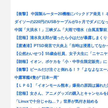
【衝撃】 中国製ルーター20機種にバックドア発見！ ネッ
ダイソーの220円のUSBケーブルが3ヶ月でダメになった
中国「大洪水！」三峡ダム「大雨で増水（台風直撃前」中
【悲報】清水良太郎が逝ったら小はだが暴露しまくり
【渡邊渚】PTSD発言で大炎上「当時は浸透してなかった
【公然わいせつ】55歳会社員、女子大生に「ニヤニヤ」
【朗報】イオン、ポケカを「小・中学生限定販売」に 転
【衝撃】ビールだけ注ぐと倒れる！？「よなよなエール」
中露軍艦4隻が”日本一周”
【ＬＰＧ】「イオンモール熊本」爆発の原因は漏れた液化
【悲報】女さん、アニメグッズの購入とキャンセルを繰り
「Linuxで十分じゃね…？」世界が気付き始める