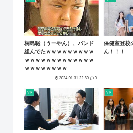
海行ってきたで
中国企業Zbtlink製のルーター20機種にバックドア…...
実は女に勘違いされている男のオ●ニー挙げてけ
【悲報】ヤニねこ、BPOで問題視されるwww
桐島聡（うーやん）、バンド
保健室登校
組んでたｗｗｗｗｗｗｗｗｗ
ん！！！
ｗｗｗｗｗｗｗｗｗｗｗｗｗ
ｗｗｗｗｗｗｗｗ
2024.01.31 22:39
0
VIP
VIP