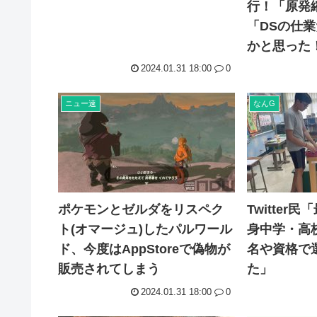
行！「原発
「DSの仕
かと思った
2024.01.31 18:00
0
ニュー速
なんG
ポケモンとゼルダをリスペク
Twitter
ト(オマージュ)したパルワール
身中学・高
ド、今度はAppStoreで偽物が
名や資格で
販売されてしまう
た」
2024.01.31 18:00
0